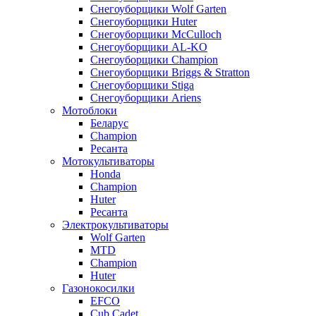
Снегоуборщики Wolf Garten
Снегоуборщики Huter
Снегоуборщики McCulloch
Снегоуборщики AL-KO
Снегоуборщики Champion
Снегоуборщики Briggs & Stratton
Снегоуборщики Stiga
Снегоуборщики Ariens
Мотоблоки
Беларус
Champion
Ресанта
Мотокультиваторы
Honda
Champion
Huter
Ресанта
Электрокультиваторы
Wolf Garten
MTD
Champion
Huter
Газонокосилки
EFCO
Cub Cadet