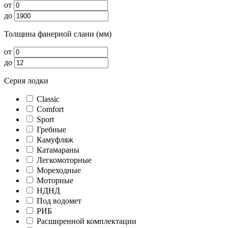
от
до
Толщина фанерной слани (мм)
от
до
Серия лодки
Classic
Comfort
Sport
Гребные
Камуфляж
Катамараны
Легкомоторные
Мореходные
Моторные
НДНД
Под водомет
РИБ
Расширенной комплектации