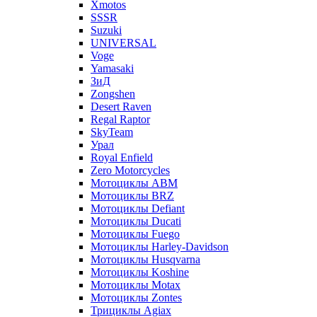
Xmotos
SSSR
Suzuki
UNIVERSAL
Voge
Yamasaki
ЗиД
Zongshen
Desert Raven
Regal Raptor
SkyTeam
Урал
Royal Enfield
Zero Motorcycles
Мотоциклы ABM
Мотоциклы BRZ
Мотоциклы Defiant
Мотоциклы Ducati
Мотоциклы Fuego
Мотоциклы Harley-Davidson
Мотоциклы Husqvarna
Мотоциклы Koshine
Мотоциклы Motax
Мотоциклы Zontes
Трициклы Agiax