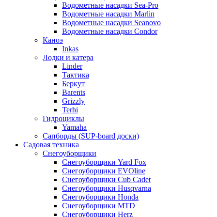
Водометные насадки Sea-Pro
Водометные насадки Marlin
Водометные насадки Seanovo
Водометные насадки Condor
Каноэ
Inkas
Лодки и катера
Linder
Тактика
Беркут
Barents
Grizzly
Terhi
Гидроциклы
Yamaha
Сапборды (SUP-board доски)
Садовая техника
Снегоуборщики
Снегоуборщики Yard Fox
Снегоуборщики EVOline
Снегоуборщики Cub Cadet
Снегоуборщики Husqvarna
Снегоуборщики Honda
Снегоуборщики MTD
Снегоуборщики Herz