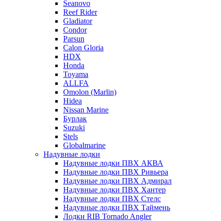
Seanovo
Reef Rider
Gladiator
Condor
Parsun
Calon Gloria
HDX
Honda
Toyama
ALLFA
Omolon (Marlin)
Hidea
Nissan Marine
Бурлак
Suzuki
Stels
Globalmarine
Надувные лодки
Надувные лодки ПВХ АКВА
Надувные лодки ПВХ Ривьера
Надувные лодки ПВХ Адмирал
Надувные лодки ПВХ Хантер
Надувные лодки ПВХ Стелс
Надувные лодки ПВХ Таймень
Лодки RIB Tornado Angler