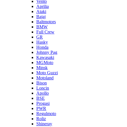
Vento
Aprilia
Ataki
Bajaj
Baltmotors
BMW
Full Crew
GR
Hasky
Honda
Johnny Pag
Kawasaki
MGMoto
Minsk
Moto Guzzi
Motoland
Bison
Loncin
Apollo
BSE
Progasi
PWR
Regulmoto
Roliz
Shineray