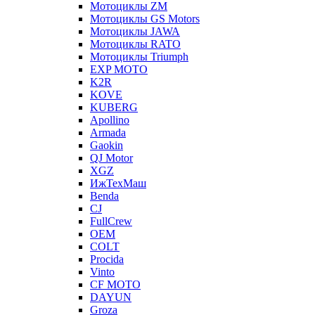
Мотоциклы ZM
Мотоциклы GS Motors
Мотоциклы JAWA
Мотоциклы RATO
Мотоциклы Triumph
EXP MOTO
K2R
KOVE
KUBERG
Apollino
Armada
Gaokin
QJ Motor
XGZ
ИжТехМаш
Benda
CJ
FullCrew
OEM
COLT
Procida
Vinto
CF MOTO
DAYUN
Groza