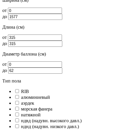
Ширина (см)
от
до
Длина (см)
от
до
Диаметр баллона (см)
от
до
Тип пола
RIB
алюминиевый
аэрдек
морская фанера
натяжной
ндвд (надувн. высокого давл.)
нднд (надувн. низкого давл.)