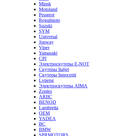
Minsk
Motoland
Peugeot
Regulmoto
Suzuki
SYM
Universal
Jonway
Viper
Yamasaki
CPI
Электроскутеры E-NOT
Скутеры Italjet
Скутеры Innocenti
Lvneng
Электроскутеры AIMA
Zontes
ARIIC
BENOD
Lambretta
OEM
YADEA
BC
BMW
SPRMOTORS