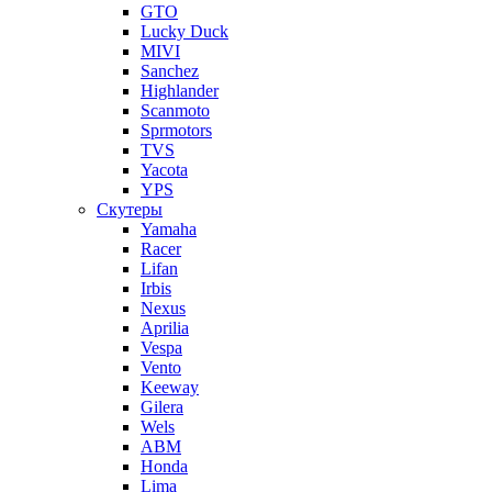
GTO
Lucky Duck
MIVI
Sanchez
Highlander
Scanmoto
Sprmotors
TVS
Yacota
YPS
Скутеры
Yamaha
Racer
Lifan
Irbis
Nexus
Aprilia
Vespa
Vento
Keeway
Gilera
Wels
ABM
Honda
Lima