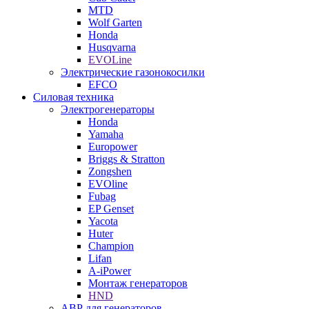
MTD
Wolf Garten
Honda
Husqvarna
EVOLine
Электрические газонокосилки
EFCO
Силовая техника
Электрогенераторы
Honda
Yamaha
Europower
Briggs & Stratton
Zongshen
EVOline
Fubag
EP Genset
Yacota
Huter
Champion
Lifan
A-iPower
Монтаж генераторов
HND
АВР для генераторов