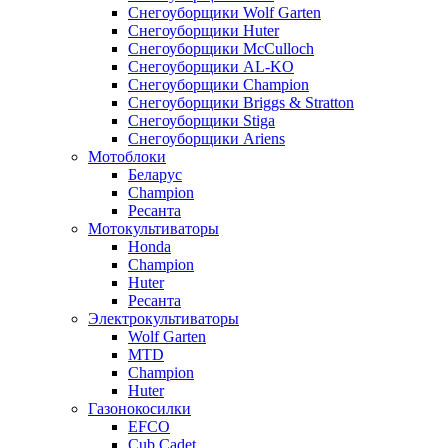
Снегоуборщики Wolf Garten
Снегоуборщики Huter
Снегоуборщики McCulloch
Снегоуборщики AL-KO
Снегоуборщики Champion
Снегоуборщики Briggs & Stratton
Снегоуборщики Stiga
Снегоуборщики Ariens
Мотоблоки
Беларус
Champion
Ресанта
Мотокультиваторы
Honda
Champion
Huter
Ресанта
Электрокультиваторы
Wolf Garten
MTD
Champion
Huter
Газонокосилки
EFCO
Cub Cadet