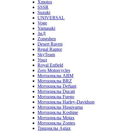
Xmotos
SSSR
Suzuki
UNIVERSAL
Voge
Yamasaki
ЗиД
Zongshen
Desert Raven
Regal Raptor
SkyTeam
Урал
Royal Enfield
Zero Motorcycles
Мотоциклы ABM
Мотоциклы BRZ
Мотоциклы Defiant
Мотоциклы Ducati
Мотоциклы Fuego
Мотоциклы Harley-Davidson
Мотоциклы Husqvarna
Мотоциклы Koshine
Мотоциклы Motax
Мотоциклы Zontes
Трициклы Agiax