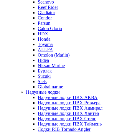
Seanovo
Reef Rider
Gladiator
Condor
Parsun
Calon Gloria
HDX
Honda
Toyama
ALLFA
Omolon (Marlin)
Hidea
Nissan Marine
Бурлак
Suzuki
Stels
Globalmarine
Надувные лодки
Надувные лодки ПВХ АКВА
Надувные лодки ПВХ Ривьера
Надувные лодки ПВХ Адмирал
Надувные лодки ПВХ Хантер
Надувные лодки ПВХ Стелс
Надувные лодки ПВХ Таймень
Лодки RIB Tornado Angler