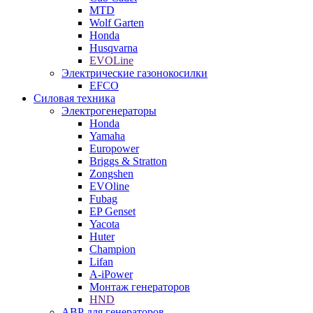
MTD
Wolf Garten
Honda
Husqvarna
EVOLine
Электрические газонокосилки
EFCO
Силовая техника
Электрогенераторы
Honda
Yamaha
Europower
Briggs & Stratton
Zongshen
EVOline
Fubag
EP Genset
Yacota
Huter
Champion
Lifan
A-iPower
Монтаж генераторов
HND
АВР для генераторов