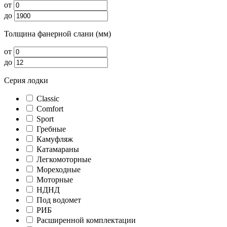
от
до
Толщина фанерной слани (мм)
от
до
Серия лодки
Classic
Comfort
Sport
Гребные
Камуфляж
Катамараны
Легкомоторные
Мореходные
Моторные
НДНД
Под водомет
РИБ
Расширенной комплектации