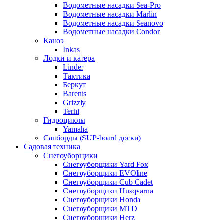
Водометные насадки Sea-Pro
Водометные насадки Marlin
Водометные насадки Seanovo
Водометные насадки Condor
Каноэ
Inkas
Лодки и катера
Linder
Тактика
Беркут
Barents
Grizzly
Terhi
Гидроциклы
Yamaha
Сапборды (SUP-board доски)
Садовая техника
Снегоуборщики
Снегоуборщики Yard Fox
Снегоуборщики EVOline
Снегоуборщики Cub Cadet
Снегоуборщики Husqvarna
Снегоуборщики Honda
Снегоуборщики MTD
Снегоуборщики Herz