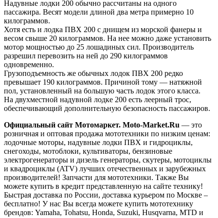
Надувные лодки 200 обычно рассчитаны на одного
пассажира. Весят модели длиной два метра примерно 10
килограммов.
Хотя есть и лодка ПВХ 200 с днищем из морской фанеры и
весом свыше 20 килограммов. На нее можно даже установить
мотор мощностью до 25 лошадиных сил. Производитель
разрешил перевозить на ней до 290 килограммов
одновременно.
Грузоподъемность же обычных лодок ПВХ 200 редко
превышает 190 килограммов. Причиной тому — натяжной
пол, установленный на большую часть лодок этого класса.
На двухместной надувной лодке 200 есть леерный трос,
обеспечивающий дополнительную безопасность пассажиров.
Официальный сайт Мотомаркет.
Moto-Market.Ru
— это
розничная и оптовая продажа мототехники по низким ценам:
лодочные моторы, надувные лодки ПВХ и гидроциклы,
снегоходы, мотоблоки, культиваторы, бензиновые
электрогенераторы и дизель генераторы, скутеры, мотоциклы
и квадроциклы (ATV) лучших отечественных и зарубежных
производителей! Запчасти для мототехники. Также Вы
можете купить в кредит представленную на сайте технику!
Быстрая доставка по России, доставка курьером по Москве –
бесплатно!
У нас Вы всегда можете купить мототехнику
брендов: Yamaha, Tohatsu, Honda, Suzuki, Husqvarna, MTD и