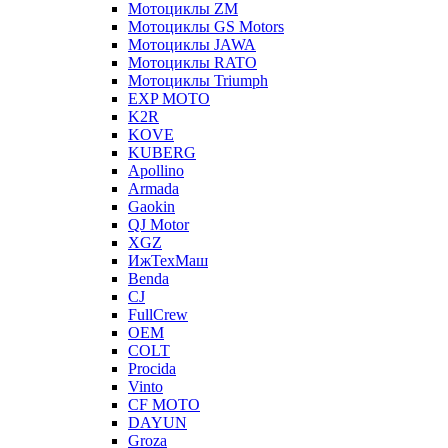
Мотоциклы ZM
Мотоциклы GS Motors
Мотоциклы JAWA
Мотоциклы RATO
Мотоциклы Triumph
EXP MOTO
K2R
KOVE
KUBERG
Apollino
Armada
Gaokin
QJ Motor
XGZ
ИжТехМаш
Benda
CJ
FullCrew
OEM
COLT
Procida
Vinto
CF MOTO
DAYUN
Groza