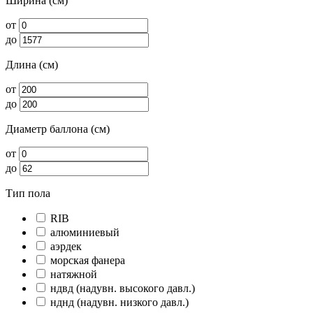
Ширина (см)
от
до
Длина (см)
от
до
Диаметр баллона (см)
от
до
Тип пола
RIB
алюминиевый
аэрдек
морская фанера
натяжной
ндвд (надувн. высокого давл.)
нднд (надувн. низкого давл.)