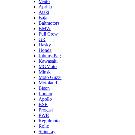
Vento
Aprilia
Ataki
Bajaj
Baltmotors
BMW
Full Crew
GR
Hasky
Honda
Johnny Pag
Kawasaki
MGMoto
Minsk
Moto Guzzi
Motoland
Bison
Loncin
Apollo
BSE
Progasi
PWR
Regulmoto
Roliz
Shineray