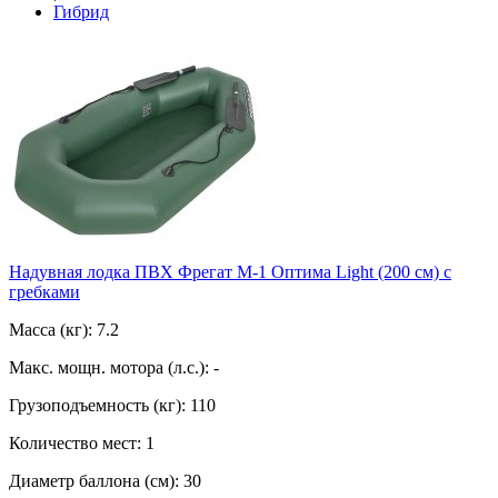
Гибрид
Надувная лодка ПВХ Фрегат М-1 Оптима Light (200 см) с
гребками
Масса (кг): 7.2
Макс. мощн. мотора (л.с.): -
Грузоподъемность (кг): 110
Количество мест: 1
Диаметр баллона (см): 30