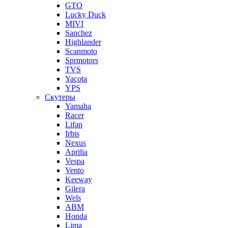
GTO
Lucky Duck
MIVI
Sanchez
Highlander
Scanmoto
Sprmotors
TVS
Yacota
YPS
Скутеры
Yamaha
Racer
Lifan
Irbis
Nexus
Aprilia
Vespa
Vento
Keeway
Gilera
Wels
ABM
Honda
Lima