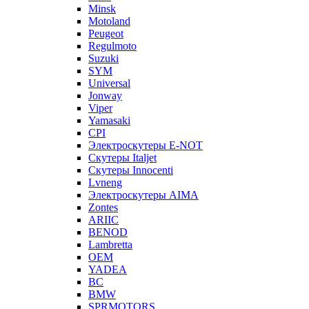
Minsk
Motoland
Peugeot
Regulmoto
Suzuki
SYM
Universal
Jonway
Viper
Yamasaki
CPI
Электроскутеры E-NOT
Скутеры Italjet
Скутеры Innocenti
Lvneng
Электроскутеры AIMA
Zontes
ARIIC
BENOD
Lambretta
OEM
YADEA
BC
BMW
SPRMOTORS