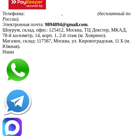
Телефоны:
+7(495)799-85-55
,
8(800)511-48-94
(бесплатный по
России)
.
Электронная почта:
9894894@gmail.com
.
Шоурум, склад, офис:
125412
,
Москва
,
ТЦ Декстер, МКАД,
78-й километр, 14, корп. 1, 2-й этаж (м. Ховрино)
.
Магазин, склад:
117587
,
Москва
,
ул. Кировоградская, 11 Б (м.
Южная)
.
Наша
Политика конфиденциальности