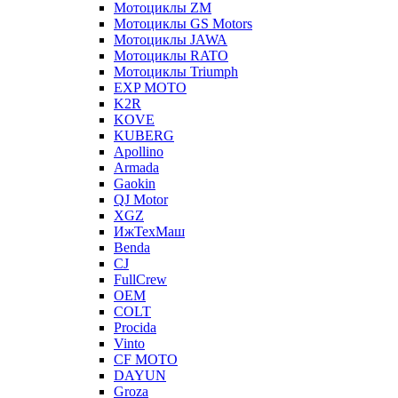
Мотоциклы ZM
Мотоциклы GS Motors
Мотоциклы JAWA
Мотоциклы RATO
Мотоциклы Triumph
EXP MOTO
K2R
KOVE
KUBERG
Apollino
Armada
Gaokin
QJ Motor
XGZ
ИжТехМаш
Benda
CJ
FullCrew
OEM
COLT
Procida
Vinto
CF MOTO
DAYUN
Groza