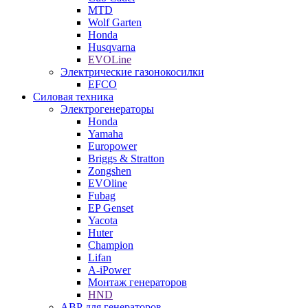
MTD
Wolf Garten
Honda
Husqvarna
EVOLine
Электрические газонокосилки
EFCO
Силовая техника
Электрогенераторы
Honda
Yamaha
Europower
Briggs & Stratton
Zongshen
EVOline
Fubag
EP Genset
Yacota
Huter
Champion
Lifan
A-iPower
Монтаж генераторов
HND
АВР для генераторов