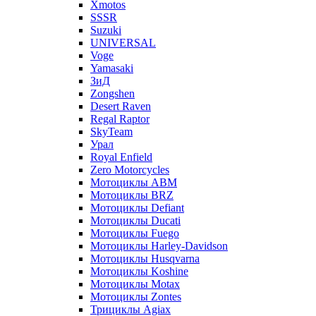
Xmotos
SSSR
Suzuki
UNIVERSAL
Voge
Yamasaki
ЗиД
Zongshen
Desert Raven
Regal Raptor
SkyTeam
Урал
Royal Enfield
Zero Motorcycles
Мотоциклы ABM
Мотоциклы BRZ
Мотоциклы Defiant
Мотоциклы Ducati
Мотоциклы Fuego
Мотоциклы Harley-Davidson
Мотоциклы Husqvarna
Мотоциклы Koshine
Мотоциклы Motax
Мотоциклы Zontes
Трициклы Agiax