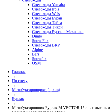
Снегоходы
Снегоходы Yamaha
Снегоходы Irbis
Снегоходы Wels
Снегоходы Буран
Снегоходы Тайга
Снегоходы Тикси
Снегоходы Русская Механика
Dingo
Snow Fox
Снегоходы BRP
Alpine
Bars
Snowfox
OSM
Главная
→
По снегу
→
Мотобуксировщики (архив)
→
Бурлак
→
Мотобуксировщик Бурлак-М VECTOR 15 л.с. с лыжным