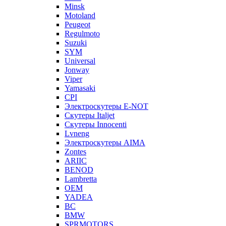
Minsk
Motoland
Peugeot
Regulmoto
Suzuki
SYM
Universal
Jonway
Viper
Yamasaki
CPI
Электроскутеры E-NOT
Скутеры Italjet
Скутеры Innocenti
Lvneng
Электроскутеры AIMA
Zontes
ARIIC
BENOD
Lambretta
OEM
YADEA
BC
BMW
SPRMOTORS