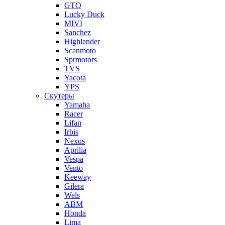
GTO
Lucky Duck
MIVI
Sanchez
Highlander
Scanmoto
Sprmotors
TVS
Yacota
YPS
Скутеры
Yamaha
Racer
Lifan
Irbis
Nexus
Aprilia
Vespa
Vento
Keeway
Gilera
Wels
ABM
Honda
Lima