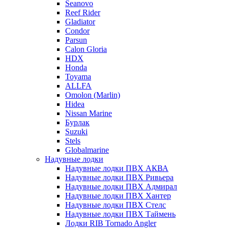
Seanovo
Reef Rider
Gladiator
Condor
Parsun
Calon Gloria
HDX
Honda
Toyama
ALLFA
Omolon (Marlin)
Hidea
Nissan Marine
Бурлак
Suzuki
Stels
Globalmarine
Надувные лодки
Надувные лодки ПВХ АКВА
Надувные лодки ПВХ Ривьера
Надувные лодки ПВХ Адмирал
Надувные лодки ПВХ Хантер
Надувные лодки ПВХ Стелс
Надувные лодки ПВХ Таймень
Лодки RIB Tornado Angler