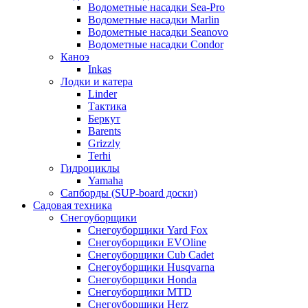
Водометные насадки Sea-Pro
Водометные насадки Marlin
Водометные насадки Seanovo
Водометные насадки Condor
Каноэ
Inkas
Лодки и катера
Linder
Тактика
Беркут
Barents
Grizzly
Terhi
Гидроциклы
Yamaha
Сапборды (SUP-board доски)
Садовая техника
Снегоуборщики
Снегоуборщики Yard Fox
Снегоуборщики EVOline
Снегоуборщики Cub Cadet
Снегоуборщики Husqvarna
Снегоуборщики Honda
Снегоуборщики MTD
Снегоуборщики Herz