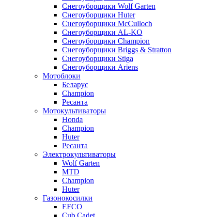
Снегоуборщики Wolf Garten
Снегоуборщики Huter
Снегоуборщики McCulloch
Снегоуборщики AL-KO
Снегоуборщики Champion
Снегоуборщики Briggs & Stratton
Снегоуборщики Stiga
Снегоуборщики Ariens
Мотоблоки
Беларус
Champion
Ресанта
Мотокультиваторы
Honda
Champion
Huter
Ресанта
Электрокультиваторы
Wolf Garten
MTD
Champion
Huter
Газонокосилки
EFCO
Cub Cadet