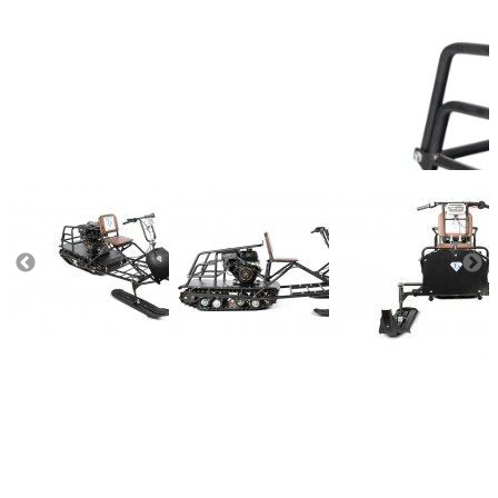
Ширина гусеницы (см):
50
Тип стартера:
ручной
Объём топливного бака (л):
6.5
Мощность двигателя (л.с.):
15
Масса (кг):
85