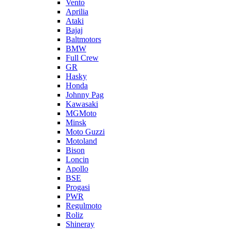
Vento
Aprilia
Ataki
Bajaj
Baltmotors
BMW
Full Crew
GR
Hasky
Honda
Johnny Pag
Kawasaki
MGMoto
Minsk
Moto Guzzi
Motoland
Bison
Loncin
Apollo
BSE
Progasi
PWR
Regulmoto
Roliz
Shineray