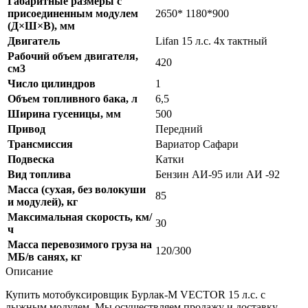
Габаритные размеры с
присоединенным модулем
2650* 1180*900
(Д×Ш×В), мм
Двигатель
Lifan 15 л.с. 4х тактный
Рабочий объем двигателя,
420
см3
Число цилиндров
1
Объем топливного бака, л
6,5
Ширина гусеницы, мм
500
Привод
Передний
Трансмиссия
Вариатор Сафари
Подвеска
Катки
Вид топлива
Бензин АИ-95 или АИ -92
Масса (сухая, без волокуши
85
и модулей), кг
Максимальная скорость, км/
30
ч
Масса перевозимого груза на
120/300
МБ/в санях, кг
Описание
Купить мотобуксировщик Бурлак-М VECTOR 15 л.с. с
лыжным модулем. Мы осуществляем продажу и доставку