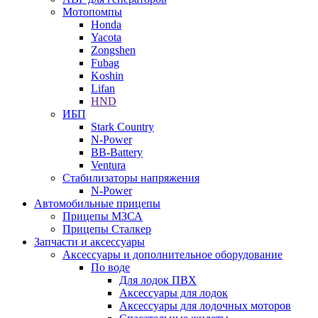
Мотопомпы
Honda
Yacota
Zongshen
Fubag
Koshin
Lifan
HND
ИБП
Stark Country
N-Power
BB-Battery
Ventura
Стабилизаторы напряжения
N-Power
Автомобильные прицепы
Прицепы МЗСА
Прицепы Сталкер
Запчасти и аксессуары
Аксессуары и дополнительное оборудование
По воде
Для лодок ПВХ
Аксессуары для лодок
Аксессуары для лодочных моторов