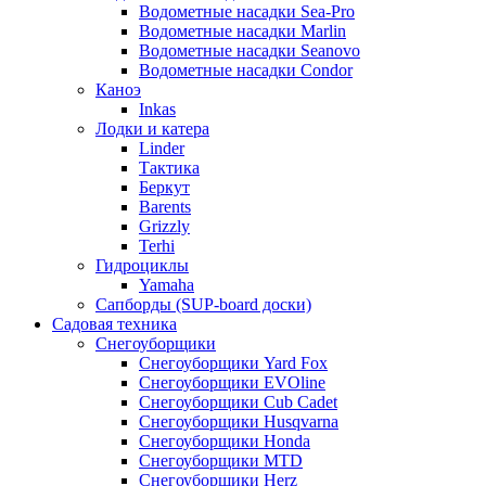
Водометные насадки Sea-Pro
Водометные насадки Marlin
Водометные насадки Seanovo
Водометные насадки Condor
Каноэ
Inkas
Лодки и катера
Linder
Тактика
Беркут
Barents
Grizzly
Terhi
Гидроциклы
Yamaha
Сапборды (SUP-board доски)
Садовая техника
Снегоуборщики
Снегоуборщики Yard Fox
Снегоуборщики EVOline
Снегоуборщики Cub Cadet
Снегоуборщики Husqvarna
Снегоуборщики Honda
Снегоуборщики MTD
Снегоуборщики Herz