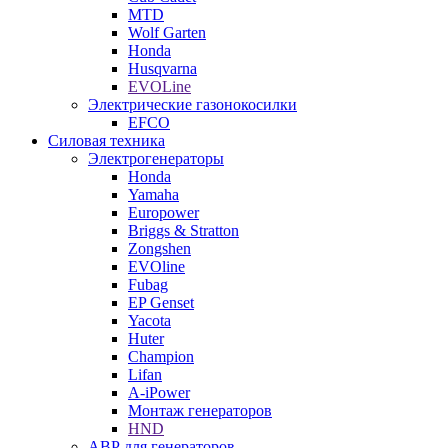
MTD
Wolf Garten
Honda
Husqvarna
EVOLine
Электрические газонокосилки
EFCO
Силовая техника
Электрогенераторы
Honda
Yamaha
Europower
Briggs & Stratton
Zongshen
EVOline
Fubag
EP Genset
Yacota
Huter
Champion
Lifan
A-iPower
Монтаж генераторов
HND
АВР для генераторов