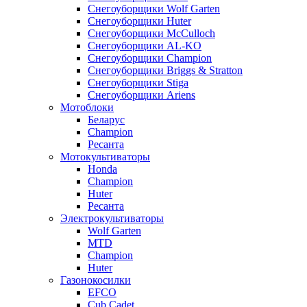
Снегоуборщики Wolf Garten
Снегоуборщики Huter
Снегоуборщики McCulloch
Снегоуборщики AL-KO
Снегоуборщики Champion
Снегоуборщики Briggs & Stratton
Снегоуборщики Stiga
Снегоуборщики Ariens
Мотоблоки
Беларус
Champion
Ресанта
Мотокультиваторы
Honda
Champion
Huter
Ресанта
Электрокультиваторы
Wolf Garten
MTD
Champion
Huter
Газонокосилки
EFCO
Cub Cadet