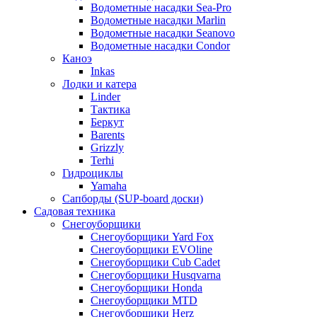
Водометные насадки Sea-Pro
Водометные насадки Marlin
Водометные насадки Seanovo
Водометные насадки Condor
Каноэ
Inkas
Лодки и катера
Linder
Тактика
Беркут
Barents
Grizzly
Terhi
Гидроциклы
Yamaha
Сапборды (SUP-board доски)
Садовая техника
Снегоуборщики
Снегоуборщики Yard Fox
Снегоуборщики EVOline
Снегоуборщики Cub Cadet
Снегоуборщики Husqvarna
Снегоуборщики Honda
Снегоуборщики MTD
Снегоуборщики Herz