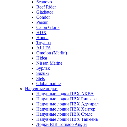
Seanovo
Reef Rider
Gladiator
Condor
Parsun
Calon Gloria
HDX
Honda
Toyama
ALLFA
Omolon (Marlin)
Hidea
Nissan Marine
Бурлак
Suzuki
Stels
Globalmarine
Надувные лодки
Надувные лодки ПВХ АКВА
Надувные лодки ПВХ Ривьера
Надувные лодки ПВХ Адмирал
Надувные лодки ПВХ Хантер
Надувные лодки ПВХ Стелс
Надувные лодки ПВХ Таймень
Лодки RIB Tornado Angler