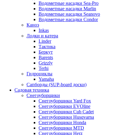
Водометные насадки Sea-Pro
Водометные насадки Marlin
Водометные насадки Seanovo
Водометные насадки Condor
Каноэ
Inkas
Лодки и катера
Linder
Тактика
Беркут
Barents
Grizzly
Terhi
Гидроциклы
Yamaha
Сапборды (SUP-board доски)
Садовая техника
Снегоуборщики
Снегоуборщики Yard Fox
Снегоуборщики EVOline
Снегоуборщики Cub Cadet
Снегоуборщики Husqvarna
Снегоуборщики Honda
Снегоуборщики MTD
Снегоуборщики Herz