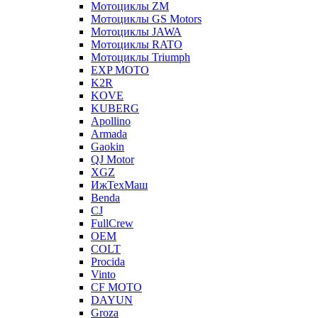
Мотоциклы ZM
Мотоциклы GS Motors
Мотоциклы JAWA
Мотоциклы RATO
Мотоциклы Triumph
EXP MOTO
K2R
KOVE
KUBERG
Apollino
Armada
Gaokin
QJ Motor
XGZ
ИжТехМаш
Benda
CJ
FullCrew
OEM
COLT
Procida
Vinto
CF MOTO
DAYUN
Groza