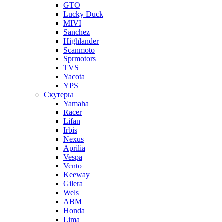
GTO
Lucky Duck
MIVI
Sanchez
Highlander
Scanmoto
Sprmotors
TVS
Yacota
YPS
Скутеры
Yamaha
Racer
Lifan
Irbis
Nexus
Aprilia
Vespa
Vento
Keeway
Gilera
Wels
ABM
Honda
Lima