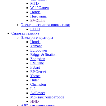
MTD
Wolf Garten
Honda
Husqvarna
EVOLine
Электрические газонокосилки
EFCO
Силовая техника
Электрогенераторы
Honda
Yamaha
Europower
Briggs & Stratton
Zongshen
EVOline
Fubag
EP Genset
Yacota
Huter
Champion
Lifan
A-iPower
Монтаж генераторов
HND
АВР для генераторов