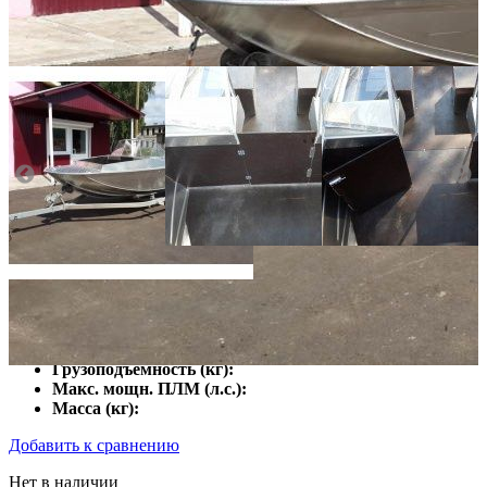
Количество мест:
1
Длина (см):
Ширина (см):
Грузоподъемность (кг):
Макс. мощн. ПЛМ (л.с.):
Масса (кг):
Добавить к сравнению
Нет в наличии