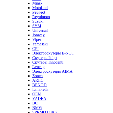
Minsk
Motoland
Peugeot
Regulmoto
Suzuki
SYM
Universal
Jonway
Viper
Yamasaki
CPI
Электроскутеры E-NOT
Скутеры Italjet
Скутеры Innocenti
Lvneng
Электроскутеры AIMA
Zontes
ARIIC
BENOD
Lambretta
OEM
YADEA
BC
BMW
SPRMOTORS