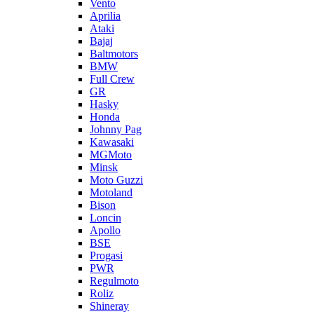
Vento
Aprilia
Ataki
Bajaj
Baltmotors
BMW
Full Crew
GR
Hasky
Honda
Johnny Pag
Kawasaki
MGMoto
Minsk
Moto Guzzi
Motoland
Bison
Loncin
Apollo
BSE
Progasi
PWR
Regulmoto
Roliz
Shineray