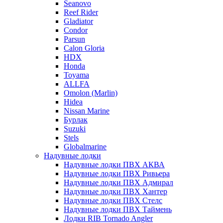
Seanovo
Reef Rider
Gladiator
Condor
Parsun
Calon Gloria
HDX
Honda
Toyama
ALLFA
Omolon (Marlin)
Hidea
Nissan Marine
Бурлак
Suzuki
Stels
Globalmarine
Надувные лодки
Надувные лодки ПВХ АКВА
Надувные лодки ПВХ Ривьера
Надувные лодки ПВХ Адмирал
Надувные лодки ПВХ Хантер
Надувные лодки ПВХ Стелс
Надувные лодки ПВХ Таймень
Лодки RIB Tornado Angler