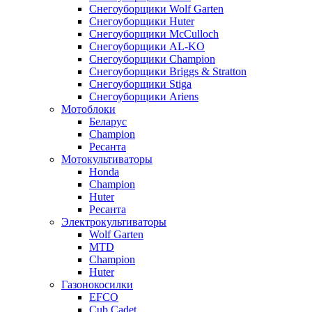
Снегоуборщики Wolf Garten
Снегоуборщики Huter
Снегоуборщики McCulloch
Снегоуборщики AL-KO
Снегоуборщики Champion
Снегоуборщики Briggs & Stratton
Снегоуборщики Stiga
Снегоуборщики Ariens
Мотоблоки
Беларус
Champion
Ресанта
Мотокультиваторы
Honda
Champion
Huter
Ресанта
Электрокультиваторы
Wolf Garten
MTD
Champion
Huter
Газонокосилки
EFCO
Cub Cadet