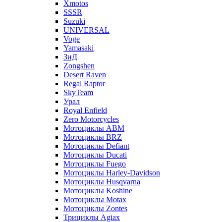
Xmotos
SSSR
Suzuki
UNIVERSAL
Voge
Yamasaki
ЗиД
Zongshen
Desert Raven
Regal Raptor
SkyTeam
Урал
Royal Enfield
Zero Motorcycles
Мотоциклы ABM
Мотоциклы BRZ
Мотоциклы Defiant
Мотоциклы Ducati
Мотоциклы Fuego
Мотоциклы Harley-Davidson
Мотоциклы Husqvarna
Мотоциклы Koshine
Мотоциклы Motax
Мотоциклы Zontes
Трициклы Agiax