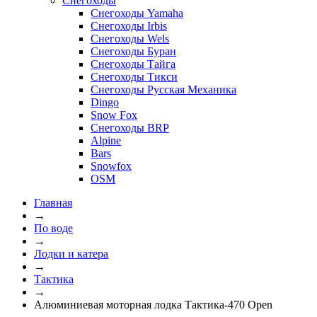
Снегоходы
Снегоходы Yamaha
Снегоходы Irbis
Снегоходы Wels
Снегоходы Буран
Снегоходы Тайга
Снегоходы Тикси
Снегоходы Русская Механика
Dingo
Snow Fox
Снегоходы BRP
Alpine
Bars
Snowfox
OSM
Главная
→
По воде
→
Лодки и катера
→
Тактика
→
Алюминиевая моторная лодка Тактика-470 Open