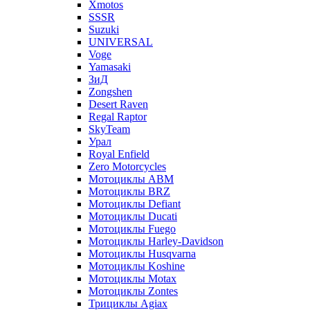
Xmotos
SSSR
Suzuki
UNIVERSAL
Voge
Yamasaki
ЗиД
Zongshen
Desert Raven
Regal Raptor
SkyTeam
Урал
Royal Enfield
Zero Motorcycles
Мотоциклы ABM
Мотоциклы BRZ
Мотоциклы Defiant
Мотоциклы Ducati
Мотоциклы Fuego
Мотоциклы Harley-Davidson
Мотоциклы Husqvarna
Мотоциклы Koshine
Мотоциклы Motax
Мотоциклы Zontes
Трициклы Agiax