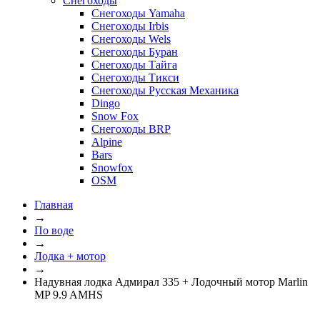
Снегоходы
Снегоходы Yamaha
Снегоходы Irbis
Снегоходы Wels
Снегоходы Буран
Снегоходы Тайга
Снегоходы Тикси
Снегоходы Русская Механика
Dingo
Snow Fox
Снегоходы BRP
Alpine
Bars
Snowfox
OSM
Главная
→
По воде
→
Лодка + мотор
→
Надувная лодка Адмирал 335 + Лодочный мотор Marlin
MP 9.9 AMHS