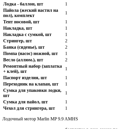
Лодка - баллон, шт
1
Пайола (жеский настил на
1
пол), комплект
Тент носовой, шт
1
Накладка, шт
1
Накладка с сумкой, шт
1
Стрингер, шт
2
Банка (сиденье), шт
2
Помпа (насос) ножной, шт
1
Весло (аллюм.), шт
2
Ремонтный набор (заплатка
1
+ клей), шт
Паспорт изделия, шт
1
Переходник на клапан, шт
1
Сумка для упаковки лодки,
1
шт
Сумка для пайол, шт
1
Чехол для стрингера, шт
1
Лодочный мотор Marlin MP 9.9 AMHS