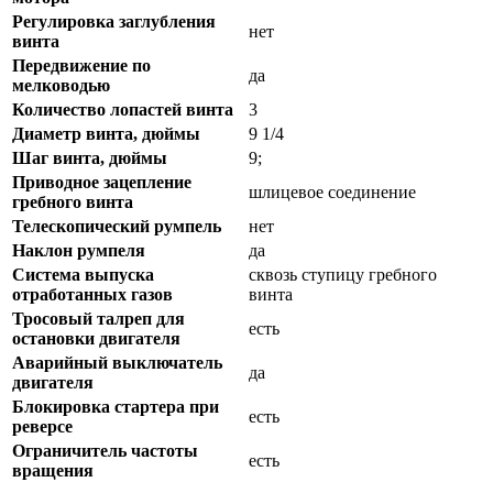
Регулировка заглубления
нет
винта
Передвижение по
да
мелководью
Количество лопастей винта
3
Диаметр винта, дюймы
9 1/4
Шаг винта, дюймы
9;
Приводное зацепление
шлицевое соединение
гребного винта
Телескопический румпель
нет
Наклон румпеля
да
Система выпуска
сквозь ступицу гребного
отработанных газов
винта
Тросовый талреп для
есть
остановки двигателя
Аварийный выключатель
да
двигателя
Блокировка стартера при
есть
реверсе
Ограничитель частоты
есть
вращения