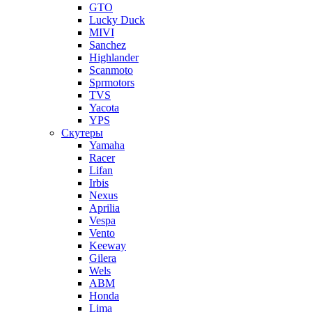
GTO
Lucky Duck
MIVI
Sanchez
Highlander
Scanmoto
Sprmotors
TVS
Yacota
YPS
Скутеры
Yamaha
Racer
Lifan
Irbis
Nexus
Aprilia
Vespa
Vento
Keeway
Gilera
Wels
ABM
Honda
Lima