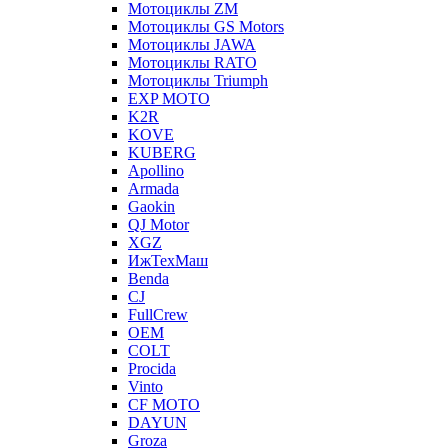
Мотоциклы ZM
Мотоциклы GS Motors
Мотоциклы JAWA
Мотоциклы RATO
Мотоциклы Triumph
EXP MOTO
K2R
KOVE
KUBERG
Apollino
Armada
Gaokin
QJ Motor
XGZ
ИжТехМаш
Benda
CJ
FullCrew
OEM
COLT
Procida
Vinto
CF MOTO
DAYUN
Groza