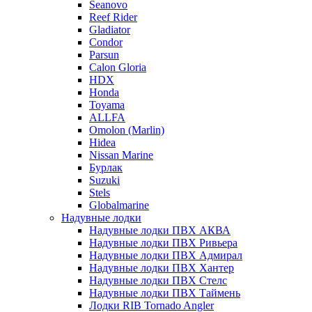
Seanovo
Reef Rider
Gladiator
Condor
Parsun
Calon Gloria
HDX
Honda
Toyama
ALLFA
Omolon (Marlin)
Hidea
Nissan Marine
Бурлак
Suzuki
Stels
Globalmarine
Надувные лодки
Надувные лодки ПВХ АКВА
Надувные лодки ПВХ Ривьера
Надувные лодки ПВХ Адмирал
Надувные лодки ПВХ Хантер
Надувные лодки ПВХ Стелс
Надувные лодки ПВХ Таймень
Лодки RIB Tornado Angler