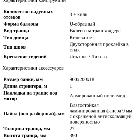
Характеристики конструкции
Количество надувных
3 + киль
отсеков
Форма баллона
U-образный
Вид транца
Вклеен на трансхолдере
Тип днища
Килеватое
Двухсторонняя проклейка в
Тип швов
стык
Крепление сидений
Ликтрос / Ликпаз
Характеристики аксессуаров
Размер банки, мм
900х200х18
Длина стрингера, м
1
Накладка на транце под
Армированный полиамид
мотор
Влагостойкая
ламинированная фанера 9 мм
Пайол (пол разборный), мм
с окрашеной антискользящей
поверхностью
Толщина транца, мм
27
Высота транца, мм
390