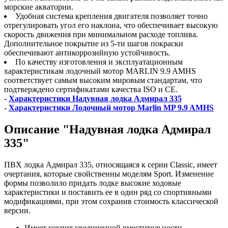
морские акватории.
Удобная система крепления двигателя позволяет точно
отрегулировать угол его наклона, что обеспечивает высокую
скорость движения при минимальном расходе топлива.
Дополнительное покрытие из 5-ти шагов покраски
обеспечивают антикоррозийную устойчивость.
По качеству изготовления и эксплуатационным
характеристикам лодочный мотор MARLIN 9.9 AMHS
соответствует самым высоким мировым стандартам, что
подтверждено сертификатами качества ISO и CE.
-
Характеристики Надувная лодка Адмирал 335
-
Характеристики Лодочный мотор Marlin MP 9.9 AMHS
Описание "Надувная лодка Адмирал
335"
ПВХ лодка Адмирал 335, относящаяся к серии Classic, имеет
очертания, которые свойственны моделям Sport. Изменение
формы позволило придать лодке высокие ходовые
характеристики и поставить ее в один ряд со спортивными
модификациями, при этом сохранив стоимость классической
версии.
Имеет кокпит увеличенной вместительности.