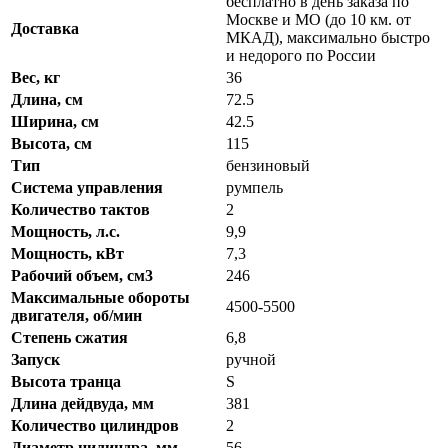
бесплатно в день заказа по
Москве и МО (до 10 км. от
Доставка
МКАД), максимально быстро
и недорого по России
Вес, кг
36
Длина, см
72.5
Ширина, см
42.5
Высота, см
115
Тип
бензиновый
Система управления
румпель
Количество тактов
2
Мощность, л.с.
9,9
Мощность, кВт
7,3
Рабочий объем, см3
246
Максимальные обороты
4500-5500
двигателя, об/мин
Степень сжатия
6,8
Запуск
ручной
Высота транца
S
Длина дейдвуда, мм
381
Количество цилиндров
2
Диаметр цилиндра, мм
56