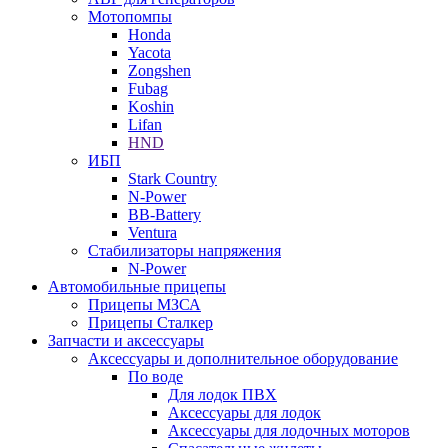
Мотопомпы
Honda
Yacota
Zongshen
Fubag
Koshin
Lifan
HND
ИБП
Stark Country
N-Power
BB-Battery
Ventura
Стабилизаторы напряжения
N-Power
Автомобильные прицепы
Прицепы МЗСА
Прицепы Сталкер
Запчасти и аксессуары
Аксессуары и дополнительное оборудование
По воде
Для лодок ПВХ
Аксессуары для лодок
Аксессуары для лодочных моторов