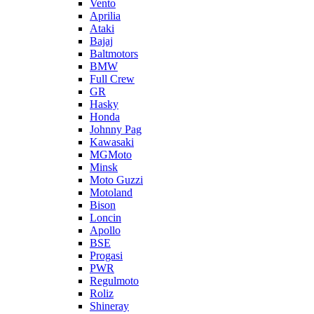
Vento
Aprilia
Ataki
Bajaj
Baltmotors
BMW
Full Crew
GR
Hasky
Honda
Johnny Pag
Kawasaki
MGMoto
Minsk
Moto Guzzi
Motoland
Bison
Loncin
Apollo
BSE
Progasi
PWR
Regulmoto
Roliz
Shineray