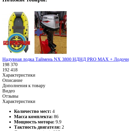
Надувная лодка Таймень NX 3800 НДНД PRO MAX + Лодочный мо
198 370
192 418
Характеристики
Описание
Дополнения к товару
Видео
Отзывы
Характеристики
Количество мест:
4
Масса комплекта:
86
Мощность мотора:
9.9
Тактность двигателя:
2