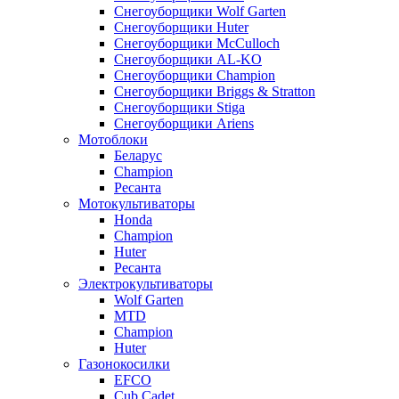
Снегоуборщики Wolf Garten
Снегоуборщики Huter
Снегоуборщики McCulloch
Снегоуборщики AL-KO
Снегоуборщики Champion
Снегоуборщики Briggs & Stratton
Снегоуборщики Stiga
Снегоуборщики Ariens
Мотоблоки
Беларус
Champion
Ресанта
Мотокультиваторы
Honda
Champion
Huter
Ресанта
Электрокультиваторы
Wolf Garten
MTD
Champion
Huter
Газонокосилки
EFCO
Cub Cadet