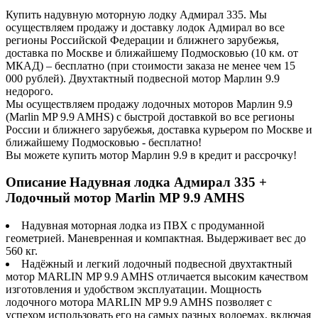
Купить надувную моторную лодку Адмирал 335. Мы
осуществляем продажу и доставку лодок Адмирал во все
регионы Российской Федерации и ближнего зарубежья,
доставка по Москве и ближайшему Подмосковью (10 км. от
МКАД) – бесплатно (при стоимости заказа не менее чем 15
000 рублей). Двухтактный подвесной мотор Марлин 9.9
недорого.
Мы осуществляем продажу лодочных моторов Марлин 9.9
(Marlin MP 9.9 AMHS) с быстрой доставкой во все регионы
России и ближнего зарубежья, доставка курьером по Москве и
ближайшему Подмосковью - бесплатно!
Вы можете купить мотор Марлин 9.9 в кредит и рассрочку!
Описание Надувная лодка Адмирал 335 +
Лодочный мотор Marlin MP 9.9 AMHS
Надувная моторная лодка из ПВХ с продуманной
геометрией. Маневренная и компактная. Выдерживает вес до
560 кг.
Надёжный и легкий лодочный подвесной двухтактный
мотор MARLIN MP 9.9 AMHS отличается высоким качеством
изготовления и удобством эксплуатации. Мощность
лодочного мотора MARLIN MP 9.9 AMHS позволяет с
успехом использовать его на самых разных водоемах, включая