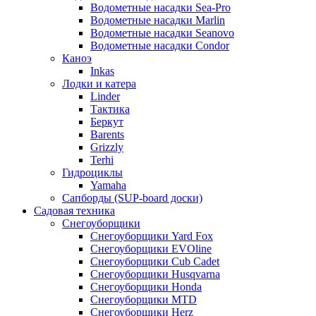
Водометные насадки Sea-Pro
Водометные насадки Marlin
Водометные насадки Seanovo
Водометные насадки Condor
Каноэ
Inkas
Лодки и катера
Linder
Тактика
Беркут
Barents
Grizzly
Terhi
Гидроциклы
Yamaha
Сапборды (SUP-board доски)
Садовая техника
Снегоуборщики
Снегоуборщики Yard Fox
Снегоуборщики EVOline
Снегоуборщики Cub Cadet
Снегоуборщики Husqvarna
Снегоуборщики Honda
Снегоуборщики MTD
Снегоуборщики Herz