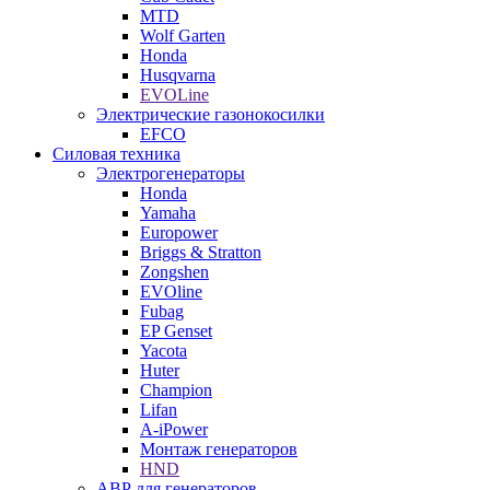
MTD
Wolf Garten
Honda
Husqvarna
EVOLine
Электрические газонокосилки
EFCO
Силовая техника
Электрогенераторы
Honda
Yamaha
Europower
Briggs & Stratton
Zongshen
EVOline
Fubag
EP Genset
Yacota
Huter
Champion
Lifan
A-iPower
Монтаж генераторов
HND
АВР для генераторов