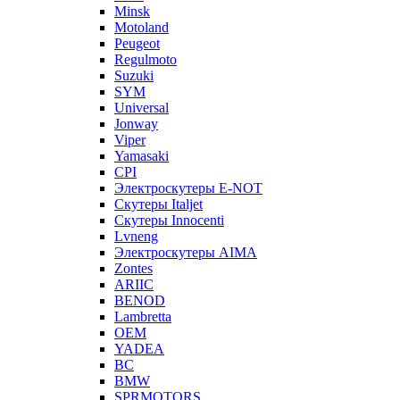
Minsk
Motoland
Peugeot
Regulmoto
Suzuki
SYM
Universal
Jonway
Viper
Yamasaki
CPI
Электроскутеры E-NOT
Скутеры Italjet
Скутеры Innocenti
Lvneng
Электроскутеры AIMA
Zontes
ARIIC
BENOD
Lambretta
OEM
YADEA
BC
BMW
SPRMOTORS