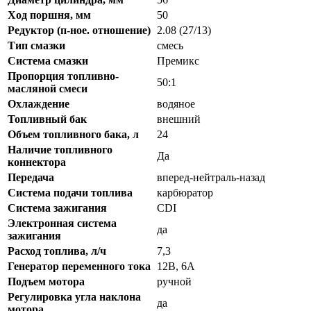
Ход поршня, мм
50
Редуктор (п-ное. отношение)
2.08 (27/13)
Тип смазки
смесь
Система смазки
Премикс
Пропорция топливно-
50:1
масляной смеси
Охлаждение
водяное
Топливный бак
внешний
Объем топливного бака, л
24
Наличие топливного
Да
коннектора
Передача
вперед-нейтраль-назад
Система подачи топлива
карбюратор
Система зажигания
CDI
Электронная система
да
зажигания
Расход топлива, л/ч
7,3
Генератор переменного тока
12В, 6А
Подъем мотора
ручной
Регулировка угла наклона
да
мотора