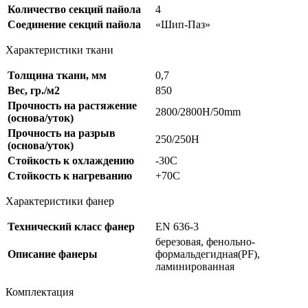
Количество секций пайола
4
Соединение секций пайола
«Шип-Паз»
Характеристики ткани
Толщина ткани, мм
0,7
Вес, гр./м2
850
Прочность на растяжение
2800/2800H/50mm
(основа/уток)
Прочность на разрыв
250/250Н
(основа/уток)
Стойкость к охлаждению
-30С
Стойкость к нагреванию
+70C
Характеристики фанер
Технический класс фанер
EN 636-3
березовая, фенольно-
Описание фанеры
формальдегидная(PF),
ламинированная
Комплектация