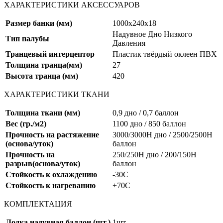
ХАРАКТЕРИСТИКИ АКСЕССУАРОВ
Размер банки (мм)
1000х240х18
Надувное Дно Низкого
Тип палубы
Давления
Транцевый интерцептор
Пластик твёрдый оклеен ПВХ
Толщина транца(мм)
27
Высота транца (мм)
420
ХАРАКТЕРИСТИКИ ТКАНИ
Толщина ткани (мм)
0,9 дно / 0,7 баллон
Вес (гр./м2)
1100 дно / 850 баллон
Прочность на растяжение
3000/3000H дно / 2500/2500H
(основа/уток)
баллон
Прочность на
250/250Н дно / 200/150Н
разрыв(основа/уток)
баллон
Стойкость к охлаждению
-30С
Стойкость к нагреванию
+70C
КОМПЛЕКТАЦИЯ
Лодка надувная баллон (шт.)
1шт