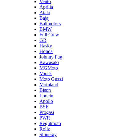
Vento
Aprilia
Ataki
Bajaj
Baltmotors
BMW
Full Crew
GR
Hasky
Honda
Johnny Pag
Kawasaki
MGMoto
Minsk
Moto Guzzi
Motoland
Bison
Loncin
Apollo
BSE
Progasi
PWR
Regulmoto
Roliz
Shineray