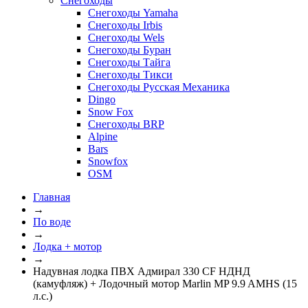
Снегоходы
Снегоходы Yamaha
Снегоходы Irbis
Снегоходы Wels
Снегоходы Буран
Снегоходы Тайга
Снегоходы Тикси
Снегоходы Русская Механика
Dingo
Snow Fox
Снегоходы BRP
Alpine
Bars
Snowfox
OSM
Главная
→
По воде
→
Лодка + мотор
→
Надувная лодка ПВХ Адмирал 330 CF НДНД
(камуфляж) + Лодочный мотор Marlin MP 9.9 AMHS (15
л.с.)