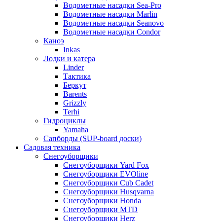
Водометные насадки Sea-Pro
Водометные насадки Marlin
Водометные насадки Seanovo
Водометные насадки Condor
Каноэ
Inkas
Лодки и катера
Linder
Тактика
Беркут
Barents
Grizzly
Terhi
Гидроциклы
Yamaha
Сапборды (SUP-board доски)
Садовая техника
Снегоуборщики
Снегоуборщики Yard Fox
Снегоуборщики EVOline
Снегоуборщики Cub Cadet
Снегоуборщики Husqvarna
Снегоуборщики Honda
Снегоуборщики MTD
Снегоуборщики Herz