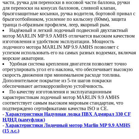
части, ручка для переноски в носовой части баллона, ручки
для переноски на конусах баллонов, сливной клапан,
брызгозащитные косынки, ручка водителя, бортовой привал с
брызгоотбойником, усиление по кильсону (60мм), защита
транца п-образным профилем, леер, якорный рым.
Надёжный и легкий лодочный подвесной двухтактный
мотор MARLIN MP 9.9 AMHS отличается высоким качеством
изготовления и удобством эксплуатации. Мощность
лодочного мотора MARLIN MP 9.9 AMHS позволяет с
успехом использовать его на самых разных водоемах, включая
морские акватории.
Удобная система крепления двигателя позволяет точно
отрегулировать угол его наклона, что обеспечивает высокую
скорость движения при минимальном расходе топлива.
Дополнительное покрытие из 5-ти шагов покраски
обеспечивают антикоррозийную устойчивость.
По качеству изготовления и эксплуатационным
характеристикам лодочный мотор MARLIN 9.9 AMHS
соответствует самым высоким мировым стандартам, что
подтверждено сертификатами качества ISO и CE.
-
Характеристики Надувная лодка ПВХ Адмирал 330 CF
НДНД (камуфляж)
-
Характеристики Лодочный мотор Marlin MP 9.9 AMHS
(15 л.с.)