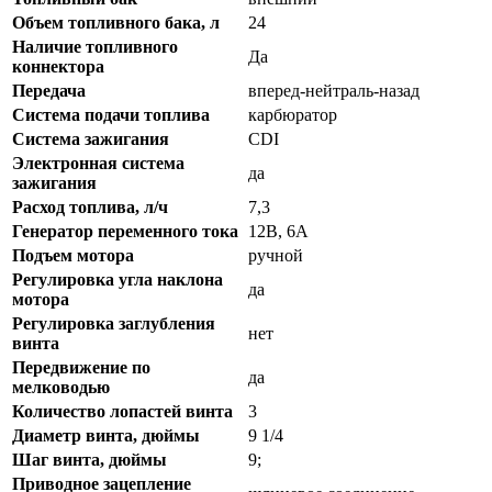
Объем топливного бака, л
24
Наличие топливного
Да
коннектора
Передача
вперед-нейтраль-назад
Система подачи топлива
карбюратор
Система зажигания
CDI
Электронная система
да
зажигания
Расход топлива, л/ч
7,3
Генератор переменного тока
12В, 6А
Подъем мотора
ручной
Регулировка угла наклона
да
мотора
Регулировка заглубления
нет
винта
Передвижение по
да
мелководью
Количество лопастей винта
3
Диаметр винта, дюймы
9 1/4
Шаг винта, дюймы
9;
Приводное зацепление