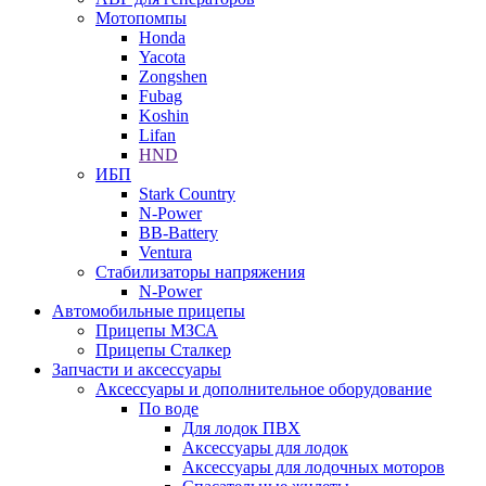
Мотопомпы
Honda
Yacota
Zongshen
Fubag
Koshin
Lifan
HND
ИБП
Stark Country
N-Power
BB-Battery
Ventura
Стабилизаторы напряжения
N-Power
Автомобильные прицепы
Прицепы МЗСА
Прицепы Сталкер
Запчасти и аксессуары
Аксессуары и дополнительное оборудование
По воде
Для лодок ПВХ
Аксессуары для лодок
Аксессуары для лодочных моторов