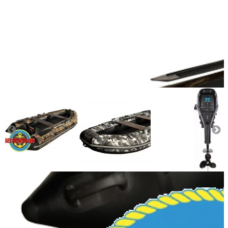
Количество мест:
4
Масса комплекта:
71
Мощность мотора:
9.9
Тактность двигателя:
2
Длина лодки (см):
330