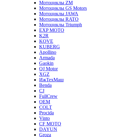
Мотоциклы ZM
Мотоциклы GS Motors
Мотоциклы JAWA
Мотоциклы RATO
Мотоциклы Triumph
EXP MOTO
K2R
KOVE
KUBERG
Apollino
Armada
Gaokin
QJ Motor
XGZ
ИжТехМаш
Benda
CJ
FullCrew
OEM
COLT
Procida
Vinto
CF MOTO
DAYUN
Groza