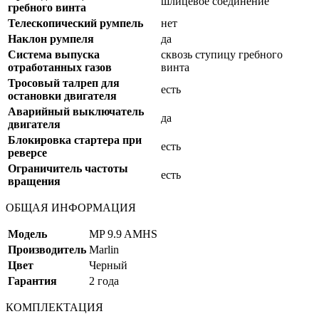
шлицевое соединение
гребного винта
Телескопический румпель
нет
Наклон румпеля
да
Система выпуска
сквозь ступицу гребного
отработанных газов
винта
Тросовый талреп для
есть
остановки двигателя
Аварийный выключатель
да
двигателя
Блокировка стартера при
есть
реверсе
Ограничитель частоты
есть
вращения
ОБЩАЯ ИНФОРМАЦИЯ
Модель
MP 9.9 AMHS
Производитель
Marlin
Цвет
Черный
Гарантия
2 года
КОМПЛЕКТАЦИЯ