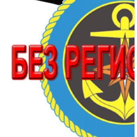
Тип пола:
нднд (надувн. низкого давл.)
Добавить к сравнению
175 790
170 516
В корзину
Купить в один клик
Купить в кредит
Способы оплаты
Наличными курьеру
Квитанцией
в любом банке