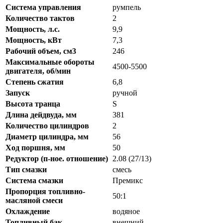
Система управления
румпель
Количество тактов
2
Мощность, л.с.
9,9
Мощность, кВт
7,3
Рабочий объем, см3
246
Максимальные обороты
4500-5500
двигателя, об/мин
Степень сжатия
6,8
Запуск
ручной
Высота транца
S
Длина дейдвуда, мм
381
Количество цилиндров
2
Диаметр цилиндра, мм
56
Ход поршня, мм
50
Редуктор (п-ное. отношение)
2.08 (27/13)
Тип смазки
смесь
Система смазки
Премикс
Пропорция топливно-
50:1
масляной смеси
Охлаждение
водяное
Топливный бак
внешний