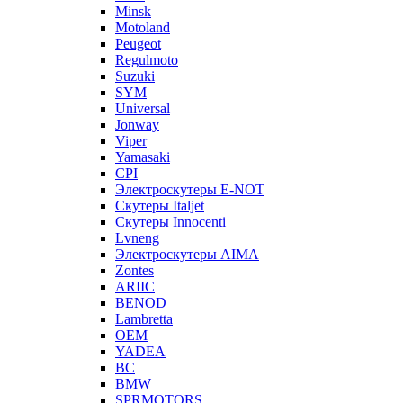
Minsk
Motoland
Peugeot
Regulmoto
Suzuki
SYM
Universal
Jonway
Viper
Yamasaki
CPI
Электроскутеры E-NOT
Скутеры Italjet
Скутеры Innocenti
Lvneng
Электроскутеры AIMA
Zontes
ARIIC
BENOD
Lambretta
OEM
YADEA
BC
BMW
SPRMOTORS