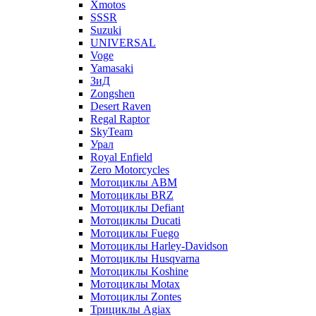
Xmotos
SSSR
Suzuki
UNIVERSAL
Voge
Yamasaki
ЗиД
Zongshen
Desert Raven
Regal Raptor
SkyTeam
Урал
Royal Enfield
Zero Motorcycles
Мотоциклы ABM
Мотоциклы BRZ
Мотоциклы Defiant
Мотоциклы Ducati
Мотоциклы Fuego
Мотоциклы Harley-Davidson
Мотоциклы Husqvarna
Мотоциклы Koshine
Мотоциклы Motax
Мотоциклы Zontes
Трициклы Agiax