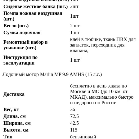
Сиденье жёсткое банка (шт.)
2шт
Помпа ножная воздушная
1шт
(шт.)
Весло (шт.)
2 шт
Сумка лодочная
1 шт
клей в тюбике, ткань ПВХ для
Ремонтный набор в
заплаток, переходник для
упаковке (шт.)
клапана,
Инструкция по
1 шт
эксплуатации
Лодочный мотор Marlin MP 9.9 AMHS (15 л.с.)
бесплатно в день заказа по
Москве и МО (до 10 км. от
Доставка
МКАД), максимально быстро
и недорого по России
Вес, кг
36
Длина, см
72.5
Ширина, см
42.5
Высота, см
115
Тип
бензиновый