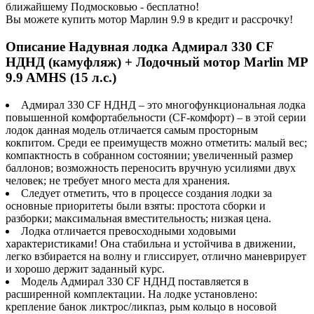
ближайшему Подмосковью - бесплатно!
Вы можете купить мотор Марлин 9.9 в кредит и рассрочку!
Описание Надувная лодка Адмирал 330 CF
НДНД (камуфляж) + Лодочный мотор Marlin MP
9.9 AMHS (15 л.с.)
Адмирал 330 CF НДНД – это многофункциональная лодка
повышенной комфортабельности (CF-комфорт) – в этой серии
лодок данная модель отличается самым просторным
кокпитом. Среди ее преимуществ можно отметить: малый вес;
компактность в собранном состоянии; увеличенный размер
баллонов; возможность переносить вручную усилиями двух
человек; не требует много места для хранения.
Следует отметить, что в процессе создания лодки за
основные приоритеты были взяты: простота сборки и
разборки; максимальная вместительность; низкая цена.
Лодка отличается превосходными ходовыми
характеристиками! Она стабильна и устойчива в движении,
легко взбирается на волну и глиссирует, отлично маневрирует
и хорошо держит заданный курс.
Модель Адмирал 330 CF НДНД поставляется в
расширенной комплектации. На лодке установлено:
крепление банок ликтрос/ликпаз, рым кольцо в носовой