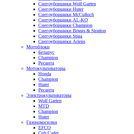
Снегоуборщики Wolf Garten
Снегоуборщики Huter
Снегоуборщики McCulloch
Снегоуборщики AL-KO
Снегоуборщики Champion
Снегоуборщики Briggs & Stratton
Снегоуборщики Stiga
Снегоуборщики Ariens
Мотоблоки
Беларус
Champion
Ресанта
Мотокультиваторы
Honda
Champion
Huter
Ресанта
Электрокультиваторы
Wolf Garten
MTD
Champion
Huter
Газонокосилки
EFCO
Cub Cadet