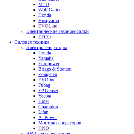
MTD
Wolf Garten
Honda
Husqvarna
EVOLine
Электрические газонокосилки
EFCO
Силовая техника
Электрогенераторы
Honda
Yamaha
Europower
Briggs & Stratton
Zongshen
EVOline
Fubag
EP Genset
Yacota
Huter
Champion
Lifan
A-iPower
Монтаж генераторов
HND
АВР для генераторов