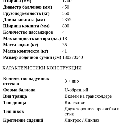
Ширина (мм)
1700
Диаметр баллонов (мм)
450
Грузоподъемность (кг)
550
Длина кокпита (мм)
2355
Ширина кокпита (мм)
800
Количество пассажиров
4
Max мощность мотора (л.с.)
18
Масса лодки (кг)
35
Масса комплекта (кг)
41
Размер лодочной сумки (см)
130х70х40
ХАРАКТЕРИСТИКИ КОНСТРУКЦИИ
Количество надувных
3 + дно
отсеков
Форма баллона
U-образный
Вид транца
Вклеен на трансхолдере
Тип днища
Килеватое
Двухсторонняя проклейка в
Тип швов
стык
Крепление сидений
Ликтрос / Ликпаз