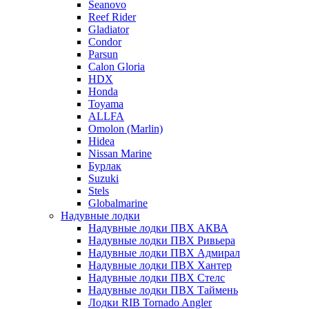
Seanovo
Reef Rider
Gladiator
Condor
Parsun
Calon Gloria
HDX
Honda
Toyama
ALLFA
Omolon (Marlin)
Hidea
Nissan Marine
Бурлак
Suzuki
Stels
Globalmarine
Надувные лодки
Надувные лодки ПВХ АКВА
Надувные лодки ПВХ Ривьера
Надувные лодки ПВХ Адмирал
Надувные лодки ПВХ Хантер
Надувные лодки ПВХ Стелс
Надувные лодки ПВХ Таймень
Лодки RIB Tornado Angler