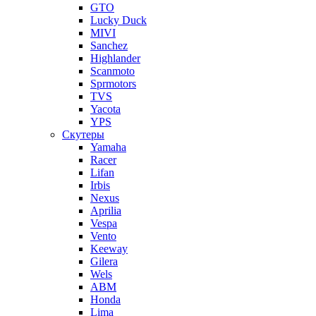
GTO
Lucky Duck
MIVI
Sanchez
Highlander
Scanmoto
Sprmotors
TVS
Yacota
YPS
Скутеры
Yamaha
Racer
Lifan
Irbis
Nexus
Aprilia
Vespa
Vento
Keeway
Gilera
Wels
ABM
Honda
Lima