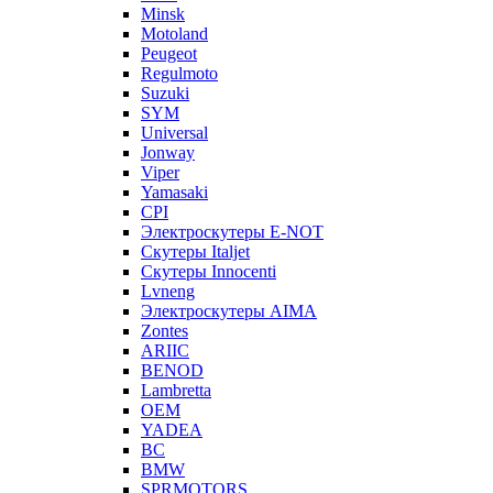
Minsk
Motoland
Peugeot
Regulmoto
Suzuki
SYM
Universal
Jonway
Viper
Yamasaki
CPI
Электроскутеры E-NOT
Скутеры Italjet
Скутеры Innocenti
Lvneng
Электроскутеры AIMA
Zontes
ARIIC
BENOD
Lambretta
OEM
YADEA
BC
BMW
SPRMOTORS