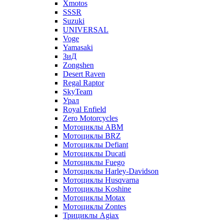
Xmotos
SSSR
Suzuki
UNIVERSAL
Voge
Yamasaki
ЗиД
Zongshen
Desert Raven
Regal Raptor
SkyTeam
Урал
Royal Enfield
Zero Motorcycles
Мотоциклы ABM
Мотоциклы BRZ
Мотоциклы Defiant
Мотоциклы Ducati
Мотоциклы Fuego
Мотоциклы Harley-Davidson
Мотоциклы Husqvarna
Мотоциклы Koshine
Мотоциклы Motax
Мотоциклы Zontes
Трициклы Agiax