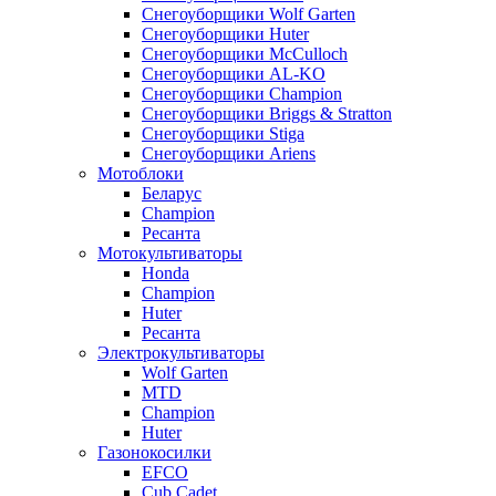
Снегоуборщики Wolf Garten
Снегоуборщики Huter
Снегоуборщики McCulloch
Снегоуборщики AL-KO
Снегоуборщики Champion
Снегоуборщики Briggs & Stratton
Снегоуборщики Stiga
Снегоуборщики Ariens
Мотоблоки
Беларус
Champion
Ресанта
Мотокультиваторы
Honda
Champion
Huter
Ресанта
Электрокультиваторы
Wolf Garten
MTD
Champion
Huter
Газонокосилки
EFCO
Cub Cadet