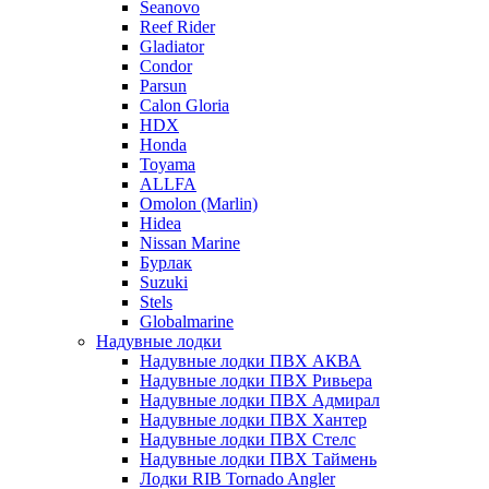
Seanovo
Reef Rider
Gladiator
Condor
Parsun
Calon Gloria
HDX
Honda
Toyama
ALLFA
Omolon (Marlin)
Hidea
Nissan Marine
Бурлак
Suzuki
Stels
Globalmarine
Надувные лодки
Надувные лодки ПВХ АКВА
Надувные лодки ПВХ Ривьера
Надувные лодки ПВХ Адмирал
Надувные лодки ПВХ Хантер
Надувные лодки ПВХ Стелс
Надувные лодки ПВХ Таймень
Лодки RIB Tornado Angler