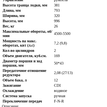
Высота транца лодки, мм
381
Длина, мм
793
Ширина, мм
320
Высота, мм
996
Вес, кг
26
Максимальные обороты, об/
4500-5500
мин
Мощность на макс.
7,2 (9,8)
оборотах, квт (л.с)
Кол-во цилиндров
2
Объем двигателя, куб.см.
169
Диаметр поршня и ход
50*43
поршня, мм
Передаточное отношение
2,08 (27/13)
редуктора
Объем бака, л
12
Зажигание
CDI
Охлаждение
водяное
Система запуска
ручная
Переключение передач
F-N-R
Описание