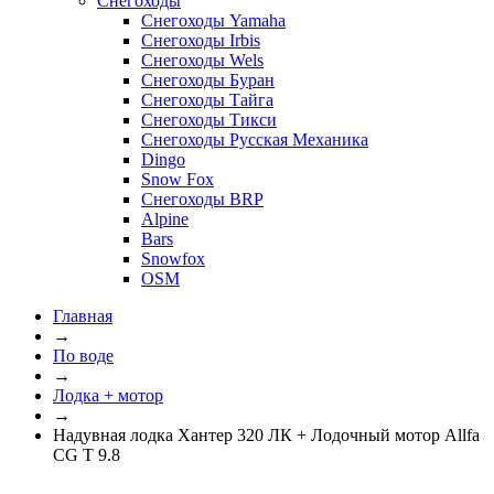
Снегоходы
Снегоходы Yamaha
Снегоходы Irbis
Снегоходы Wels
Снегоходы Буран
Снегоходы Тайга
Снегоходы Тикси
Снегоходы Русская Механика
Dingo
Snow Fox
Снегоходы BRP
Alpine
Bars
Snowfox
OSM
Главная
→
По воде
→
Лодка + мотор
→
Надувная лодка Хантер 320 ЛК + Лодочный мотор Allfa
CG T 9.8