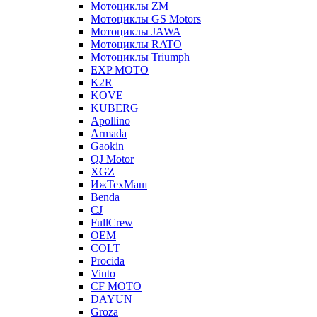
Мотоциклы ZM
Мотоциклы GS Motors
Мотоциклы JAWA
Мотоциклы RATO
Мотоциклы Triumph
EXP MOTO
K2R
KOVE
KUBERG
Apollino
Armada
Gaokin
QJ Motor
XGZ
ИжТехМаш
Benda
CJ
FullCrew
OEM
COLT
Procida
Vinto
CF MOTO
DAYUN
Groza