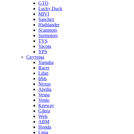
GTO
Lucky Duck
MIVI
Sanchez
Highlander
Scanmoto
Sprmotors
TVS
Yacota
YPS
Скутеры
Yamaha
Racer
Lifan
Irbis
Nexus
Aprilia
Vespa
Vento
Keeway
Gilera
Wels
ABM
Honda
Lima