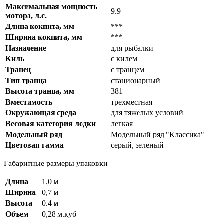
Максимальная мощность
9.9
мотора, л.с.
Длина кокпита, мм
***
Ширина кокпита, мм
***
Назначение
для рыбалки
Киль
с килем
Транец
с транцем
Тип транца
стационарный
Высота транца, мм
381
Вместимость
трехместная
Окружающая среда
для тяжелых условий
Весовая категория лодки
легкая
Модельный ряд
Модельный ряд "Классика"
Цветовая гамма
серый, зеленый
Габаритные размеры упаковки
Длина
1.0 м
Ширина
0,7 м
Высота
0.4 м
Объем
0,28 м.куб