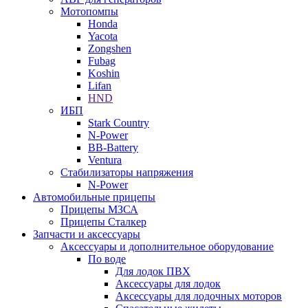
Мотопомпы
Honda
Yacota
Zongshen
Fubag
Koshin
Lifan
HND
ИБП
Stark Country
N-Power
BB-Battery
Ventura
Стабилизаторы напряжения
N-Power
Автомобильные прицепы
Прицепы МЗСА
Прицепы Сталкер
Запчасти и аксессуары
Аксессуары и дополнительное оборудование
По воде
Для лодок ПВХ
Аксессуары для лодок
Аксессуары для лодочных моторов