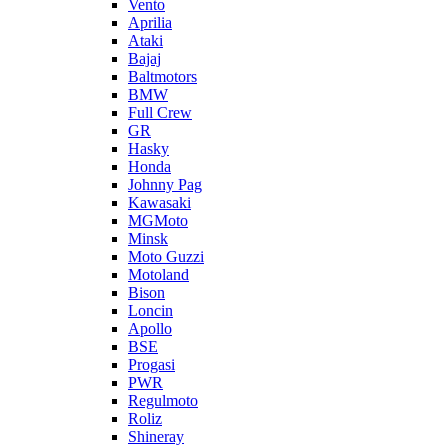
Vento
Aprilia
Ataki
Bajaj
Baltmotors
BMW
Full Crew
GR
Hasky
Honda
Johnny Pag
Kawasaki
MGMoto
Minsk
Moto Guzzi
Motoland
Bison
Loncin
Apollo
BSE
Progasi
PWR
Regulmoto
Roliz
Shineray