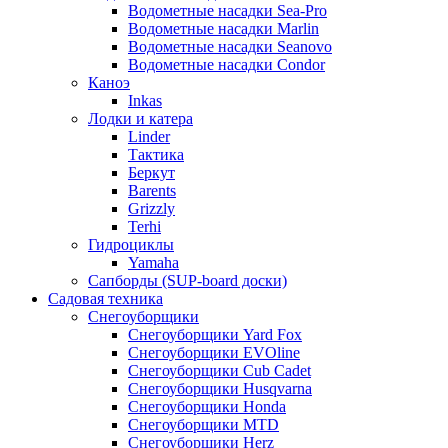
Водометные насадки Sea-Pro
Водометные насадки Marlin
Водометные насадки Seanovo
Водометные насадки Condor
Каноэ
Inkas
Лодки и катера
Linder
Тактика
Беркут
Barents
Grizzly
Terhi
Гидроциклы
Yamaha
Сапборды (SUP-board доски)
Садовая техника
Снегоуборщики
Снегоуборщики Yard Fox
Снегоуборщики EVOline
Снегоуборщики Cub Cadet
Снегоуборщики Husqvarna
Снегоуборщики Honda
Снегоуборщики MTD
Снегоуборщики Herz