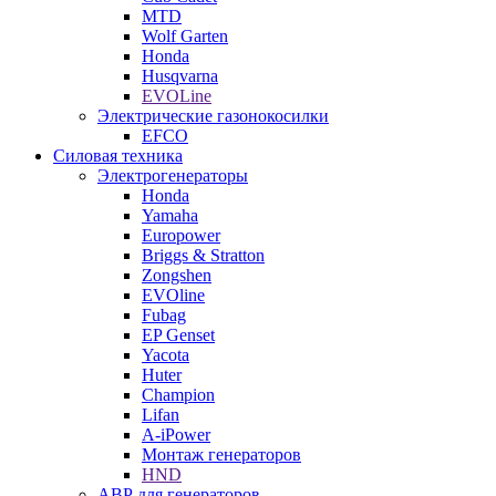
MTD
Wolf Garten
Honda
Husqvarna
EVOLine
Электрические газонокосилки
EFCO
Силовая техника
Электрогенераторы
Honda
Yamaha
Europower
Briggs & Stratton
Zongshen
EVOline
Fubag
EP Genset
Yacota
Huter
Champion
Lifan
A-iPower
Монтаж генераторов
HND
АВР для генераторов