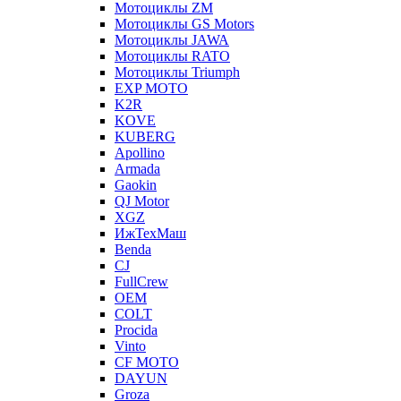
Мотоциклы ZM
Мотоциклы GS Motors
Мотоциклы JAWA
Мотоциклы RATO
Мотоциклы Triumph
EXP MOTO
K2R
KOVE
KUBERG
Apollino
Armada
Gaokin
QJ Motor
XGZ
ИжТехМаш
Benda
CJ
FullCrew
OEM
COLT
Procida
Vinto
CF MOTO
DAYUN
Groza