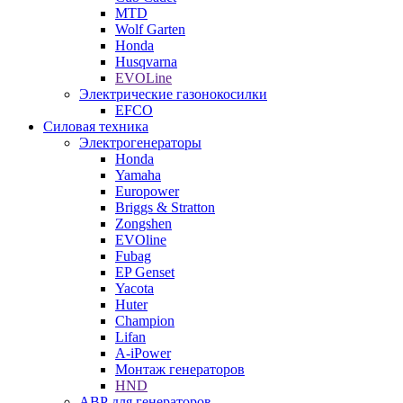
MTD
Wolf Garten
Honda
Husqvarna
EVOLine
Электрические газонокосилки
EFCO
Силовая техника
Электрогенераторы
Honda
Yamaha
Europower
Briggs & Stratton
Zongshen
EVOline
Fubag
EP Genset
Yacota
Huter
Champion
Lifan
A-iPower
Монтаж генераторов
HND
АВР для генераторов