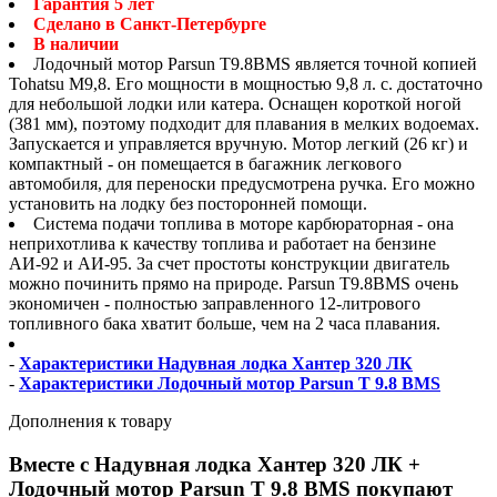
Гарантия 5 лет
Сделано в Санкт-Петербурге
В наличии
Лодочный мотор Parsun T9.8BMS является точной копией
Tohatsu M9,8. Его мощности в мощностью 9,8 л. с. достаточно
для небольшой лодки или катера. Оснащен короткой ногой
(381 мм), поэтому подходит для плавания в мелких водоемах.
Запускается и управляется вручную. Мотор легкий (26 кг) и
компактный - он помещается в багажник легкового
автомобиля, для переноски предусмотрена ручка. Его можно
установить на лодку без посторонней помощи.
Система подачи топлива в моторе карбюраторная - она
неприхотлива к качеству топлива и работает на бензине
АИ-92 и АИ-95. За счет простоты конструкции двигатель
можно починить прямо на природе. Parsun T9.8BMS очень
экономичен - полностью заправленного 12-литрового
топливного бака хватит больше, чем на 2 часа плавания.
-
Характеристики Надувная лодка Хантер 320 ЛК
-
Характеристики Лодочный мотор Parsun T 9.8 BMS
Дополнения к товару
Вместе с Надувная лодка Хантер 320 ЛК +
Лодочный мотор Parsun T 9.8 BMS покупают