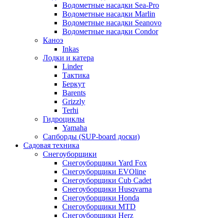
Водометные насадки Sea-Pro
Водометные насадки Marlin
Водометные насадки Seanovo
Водометные насадки Condor
Каноэ
Inkas
Лодки и катера
Linder
Тактика
Беркут
Barents
Grizzly
Terhi
Гидроциклы
Yamaha
Сапборды (SUP-board доски)
Садовая техника
Снегоуборщики
Снегоуборщики Yard Fox
Снегоуборщики EVOline
Снегоуборщики Cub Cadet
Снегоуборщики Husqvarna
Снегоуборщики Honda
Снегоуборщики MTD
Снегоуборщики Herz