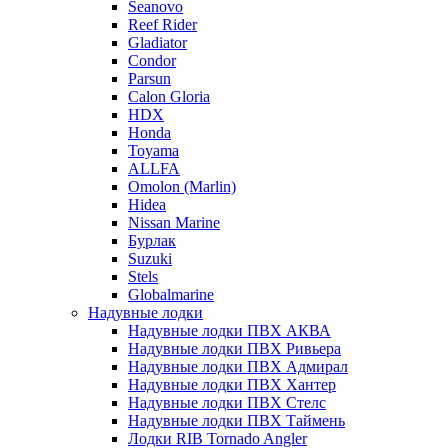
Seanovo
Reef Rider
Gladiator
Condor
Parsun
Calon Gloria
HDX
Honda
Toyama
ALLFA
Omolon (Marlin)
Hidea
Nissan Marine
Бурлак
Suzuki
Stels
Globalmarine
Надувные лодки
Надувные лодки ПВХ АКВА
Надувные лодки ПВХ Ривьера
Надувные лодки ПВХ Адмирал
Надувные лодки ПВХ Хантер
Надувные лодки ПВХ Стелс
Надувные лодки ПВХ Таймень
Лодки RIB Tornado Angler