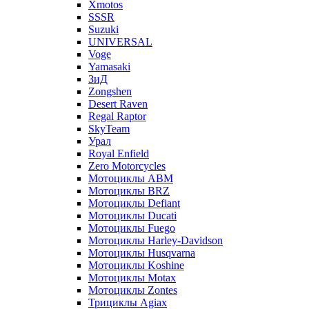
Xmotos
SSSR
Suzuki
UNIVERSAL
Voge
Yamasaki
ЗиД
Zongshen
Desert Raven
Regal Raptor
SkyTeam
Урал
Royal Enfield
Zero Motorcycles
Мотоциклы ABM
Мотоциклы BRZ
Мотоциклы Defiant
Мотоциклы Ducati
Мотоциклы Fuego
Мотоциклы Harley-Davidson
Мотоциклы Husqvarna
Мотоциклы Koshine
Мотоциклы Motax
Мотоциклы Zontes
Трициклы Agiax