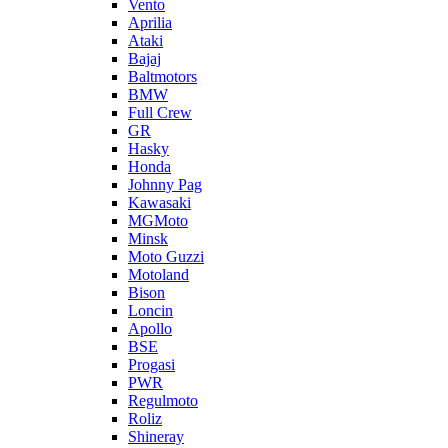
Vento
Aprilia
Ataki
Bajaj
Baltmotors
BMW
Full Crew
GR
Hasky
Honda
Johnny Pag
Kawasaki
MGMoto
Minsk
Moto Guzzi
Motoland
Bison
Loncin
Apollo
BSE
Progasi
PWR
Regulmoto
Roliz
Shineray