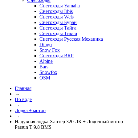
Снегоходы
Снегоходы Yamaha
Снегоходы Irbis
Снегоходы Wels
Снегоходы Буран
Снегоходы Тайга
Снегоходы Тикси
Снегоходы Русская Механика
Dingo
Snow Fox
Снегоходы BRP
Alpine
Bars
Snowfox
OSM
Главная
→
По воде
→
Лодка + мотор
→
Надувная лодка Хантер 320 ЛК + Лодочный мотор
Parsun T 9.8 BMS