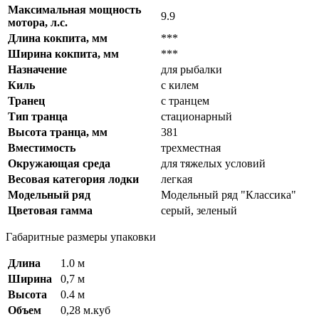
Максимальная мощность
9.9
мотора, л.с.
Длина кокпита, мм
***
Ширина кокпита, мм
***
Назначение
для рыбалки
Киль
с килем
Транец
с транцем
Тип транца
стационарный
Высота транца, мм
381
Вместимость
трехместная
Окружающая среда
для тяжелых условий
Весовая категория лодки
легкая
Модельный ряд
Модельный ряд "Классика"
Цветовая гамма
серый, зеленый
Габаритные размеры упаковки
Длина
1.0 м
Ширина
0,7 м
Высота
0.4 м
Объем
0,28 м.куб