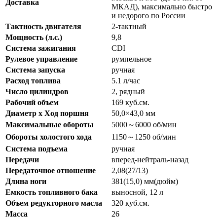
Доставка
МКАД), максимально быстро
и недорого по России
Тактность двигателя
2-тактный
Мощность (л.с.)
9,8
Система зажигания
CDI
Рулевое управление
румпельное
Система запуска
ручная
Расход топлива
5.1 л/час
Число цилиндров
2, рядный
Рабочий объем
169 куб.см.
Диаметр х Ход поршня
50,0×43,0 мм
Максимальные обороты
5000～6000 об/мин
Обороты холостого хода
1150～1250 об/мин
Система подъема
ручная
Передачи
вперед-нейтраль-назад
Передаточное отношение
2,08(27/13)
Длина ноги
381(15,0) мм(дюйм)
Емкость топливного бака
выносной, 12 л
Объем редукторного масла
320 куб.см.
Масса
26