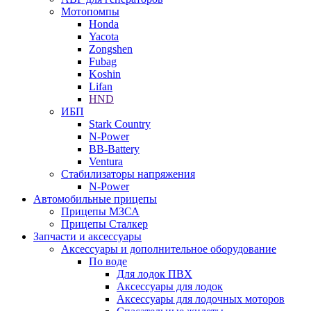
Мотопомпы
Honda
Yacota
Zongshen
Fubag
Koshin
Lifan
HND
ИБП
Stark Country
N-Power
BB-Battery
Ventura
Стабилизаторы напряжения
N-Power
Автомобильные прицепы
Прицепы МЗСА
Прицепы Сталкер
Запчасти и аксессуары
Аксессуары и дополнительное оборудование
По воде
Для лодок ПВХ
Аксессуары для лодок
Аксессуары для лодочных моторов