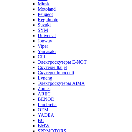
Minsk
Motoland
Peugeot
Regulmoto
Suzuki
SYM
Universal
Jonway
Viper
Yamasaki
CPI
Электроскутеры E-NOT
Скутеры Italjet
Скутеры Innocenti
Lvneng
Электроскутеры AIMA
Zontes
ARIIC
BENOD
Lambretta
OEM
YADEA
BC
BMW
SPRMOTORS