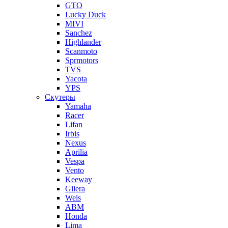
GTO
Lucky Duck
MIVI
Sanchez
Highlander
Scanmoto
Sprmotors
TVS
Yacota
YPS
Скутеры
Yamaha
Racer
Lifan
Irbis
Nexus
Aprilia
Vespa
Vento
Keeway
Gilera
Wels
ABM
Honda
Lima