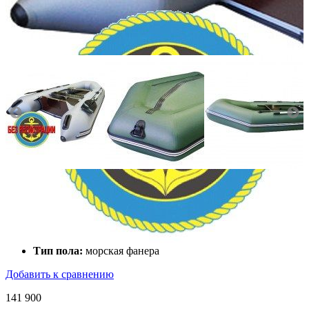
Количество мест:
3
Масса комплекта:
63
Мощность мотора:
9.8
Тактность двигателя:
2
Длина лодки (см):
320
Тип пола:
морская фанера
Добавить к сравнению
141 900