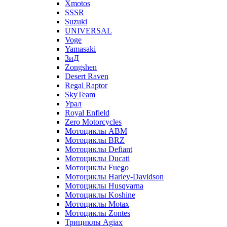
Xmotos
SSSR
Suzuki
UNIVERSAL
Voge
Yamasaki
ЗиД
Zongshen
Desert Raven
Regal Raptor
SkyTeam
Урал
Royal Enfield
Zero Motorcycles
Мотоциклы ABM
Мотоциклы BRZ
Мотоциклы Defiant
Мотоциклы Ducati
Мотоциклы Fuego
Мотоциклы Harley-Davidson
Мотоциклы Husqvarna
Мотоциклы Koshine
Мотоциклы Motax
Мотоциклы Zontes
Трициклы Agiax