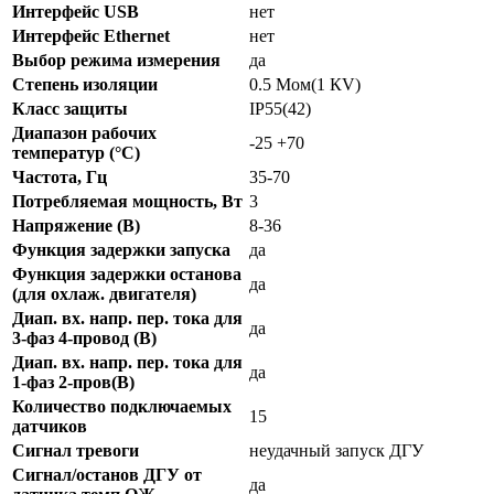
Интерфейс USB
нет
Интерфейс Ethernet
нет
Выбор режима измерения
да
Степень изоляции
0.5 Мом(1 КV)
Класс защиты
IP55(42)
Диапазон рабочих
-25 +70
температур (°C)
Частота, Гц
35-70
Потребляемая мощность, Вт
3
Напряжение (В)
8-36
Функция задержки запуска
да
Функция задержки останова
да
(для охлаж. двигателя)
Диап. вх. напр. пер. тока для
да
3-фаз 4-провод (В)
Диап. вх. напр. пер. тока для
да
1-фаз 2-пров(В)
Количество подключаемых
15
датчиков
Сигнал тревоги
неудачный запуск ДГУ
Сигнал/останов ДГУ от
да