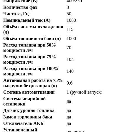
Напряжение (В)
400/230
Количество фаз
3
Частота, Гц
50
Номинальный ток (А)
1080
Объём системы охлаждения
115
(л)
Объём топливного бака (л)
1000
Расход топлива при 50%
70
мощности л/ч
Расход топлива при 75%
104
мощности л/ч
Расход топлива при 100%
140
мощности л/ч
Автономная работа на 75%
9.6
нагрузки без дозаправ (ч)
Степень автоматизации
1 (ручной запуск)
Система аварийной
да
остановки
Датчик уровня топлива
да
Замок горловины бака
да
Отключатель АКБ
да
Установленный