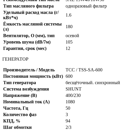
Тип масляного фильтра
одноразовый фильтр
Удельный расход масла (г/
1.6
кВт*ч)
Ёмкость масляной системы
180
(л)
Вентилятор, O (мм), тип
осевой
Уровень шума (dB/7м)
105
Гарантия, срок (мес)
12
ГЕНЕРАТОР
Производитель / Модель
ТСС / TSS-SA-600
Постоянная мощность (кВт)
600
Тип генератора
бесщёточный. синхронный
Система возбуждения
SHUNT
Напряжение (В)
400/230
Номинальный ток (А)
1080
Частота, Гц
50
Количество фаз
3
КПД, %
94
Шаг обмотки
2/3