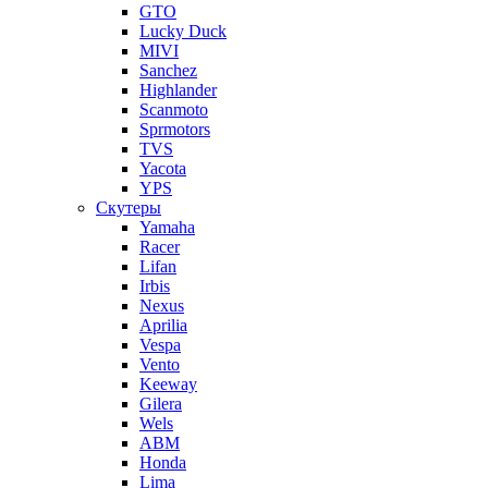
GTO
Lucky Duck
MIVI
Sanchez
Highlander
Scanmoto
Sprmotors
TVS
Yacota
YPS
Скутеры
Yamaha
Racer
Lifan
Irbis
Nexus
Aprilia
Vespa
Vento
Keeway
Gilera
Wels
ABM
Honda
Lima