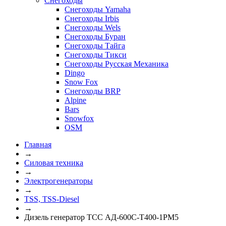
Снегоходы
Снегоходы Yamaha
Снегоходы Irbis
Снегоходы Wels
Снегоходы Буран
Снегоходы Тайга
Снегоходы Тикси
Снегоходы Русская Механика
Dingo
Snow Fox
Снегоходы BRP
Alpine
Bars
Snowfox
OSM
Главная
→
Силовая техника
→
Электрогенераторы
→
TSS, TSS-Diesel
→
Дизель генератор ТСС АД-600С-Т400-1РМ5