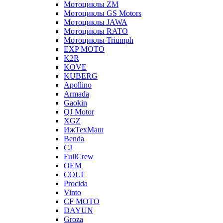
Мотоциклы ZM
Мотоциклы GS Motors
Мотоциклы JAWA
Мотоциклы RATO
Мотоциклы Triumph
EXP MOTO
K2R
KOVE
KUBERG
Apollino
Armada
Gaokin
QJ Motor
XGZ
ИжТехМаш
Benda
CJ
FullCrew
OEM
COLT
Procida
Vinto
CF MOTO
DAYUN
Groza