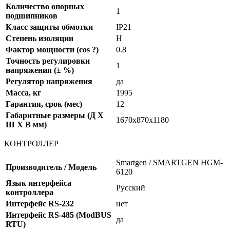
Количество опорных
1
подшипников
Класс защиты обмотки
IP21
Степень изоляции
Н
Фактор мощности (cos ?)
0.8
Точность регулировки
1
напряжения (± %)
Регулятор напряжения
да
Масса, кг
1995
Гарантия, срок (мес)
12
Габаритные размеры (Д X
1670x870x1180
Ш X В мм)
КОНТРОЛЛЕР
Smartgen / SMARTGEN HGM-
Производитель / Модель
6120
Язык интерфейса
Русский
контроллера
Интерфейс RS-232
нет
Интерфейс RS-485 (ModBUS
да
RTU)