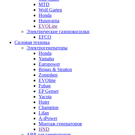
MTD
Wolf Garten
Honda
Husqvarna
EVOLine
Электрические газонокосилки
EFCO
Силовая техника
Электрогенераторы
Honda
Yamaha
Europower
Briggs & Stratton
Zongshen
EVOline
Fubag
EP Genset
Yacota
Huter
Champion
Lifan
A-iPower
Монтаж генераторов
HND
АВР для генераторов