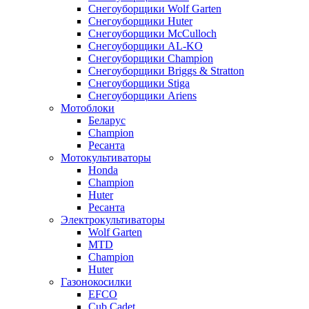
Снегоуборщики Wolf Garten
Снегоуборщики Huter
Снегоуборщики McCulloch
Снегоуборщики AL-KO
Снегоуборщики Champion
Снегоуборщики Briggs & Stratton
Снегоуборщики Stiga
Снегоуборщики Ariens
Мотоблоки
Беларус
Champion
Ресанта
Мотокультиваторы
Honda
Champion
Huter
Ресанта
Электрокультиваторы
Wolf Garten
MTD
Champion
Huter
Газонокосилки
EFCO
Cub Cadet