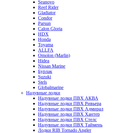
Seanovo
Reef Rider
Gladiator
Condor
Parsun
Calon Gloria
HDX
Honda
Toyama
ALLFA
Omolon (Marlin)
Hidea
Nissan Marine
Бурлак
Suzuki
Stels
Globalmarine
Надувные лодки
Надувные лодки ПВХ АКВА
Надувные лодки ПВХ Ривьера
Надувные лодки ПВХ Адмирал
Надувные лодки ПВХ Хантер
Надувные лодки ПВХ Стелс
Надувные лодки ПВХ Таймень
Лодки RIB Tornado Angler