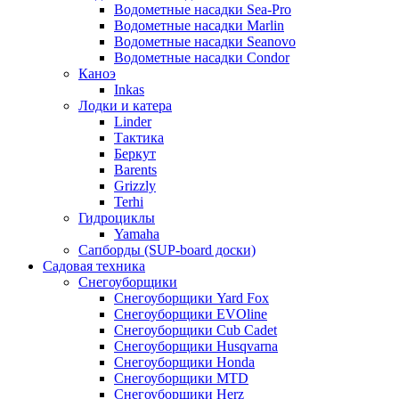
Водометные насадки Sea-Pro
Водометные насадки Marlin
Водометные насадки Seanovo
Водометные насадки Condor
Каноэ
Inkas
Лодки и катера
Linder
Тактика
Беркут
Barents
Grizzly
Terhi
Гидроциклы
Yamaha
Сапборды (SUP-board доски)
Садовая техника
Снегоуборщики
Снегоуборщики Yard Fox
Снегоуборщики EVOline
Снегоуборщики Cub Cadet
Снегоуборщики Husqvarna
Снегоуборщики Honda
Снегоуборщики MTD
Снегоуборщики Herz