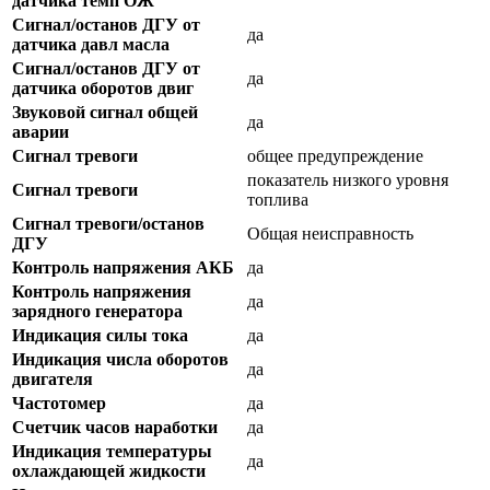
датчика темп ОЖ
Сигнал/останов ДГУ от
да
датчика давл масла
Сигнал/останов ДГУ от
да
датчика оборотов двиг
Звуковой сигнал общей
да
аварии
Сигнал тревоги
общее предупреждение
показатель низкого уровня
Сигнал тревоги
топлива
Сигнал тревоги/останов
Общая неисправность
ДГУ
Контроль напряжения АКБ
да
Контроль напряжения
да
зарядного генератора
Индикация силы тока
да
Индикация числа оборотов
да
двигателя
Частотомер
да
Счетчик часов наработки
да
Индикация температуры
да
охлаждающей жидкости