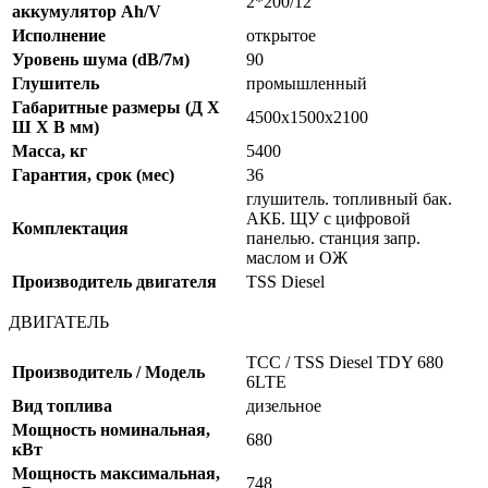
2*200/12
аккумулятор Ah/V
Исполнение
открытое
Уровень шума (dB/7м)
90
Глушитель
промышленный
Габаритные размеры (Д X
4500х1500х2100
Ш X В мм)
Масса, кг
5400
Гарантия, срок (мес)
36
глушитель. топливный бак.
АКБ. ЩУ с цифровой
Комплектация
панелью. станция запр.
маслом и ОЖ
Производитель двигателя
TSS Diesel
ДВИГАТЕЛЬ
ТСС / TSS Diesel TDY 680
Производитель / Модель
6LTE
Вид топлива
дизельное
Мощность номинальная,
680
кВт
Мощность максимальная,
748