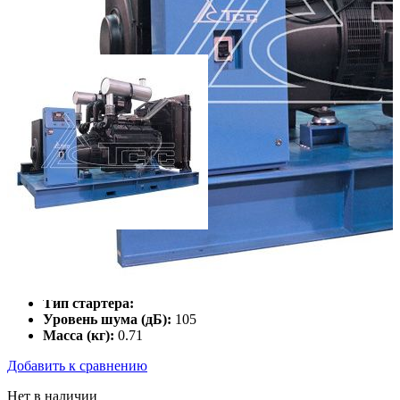
Макс. мощн. тока (кВт):
748
Число фаз:
3
Тип топлива:
дизельное топливо
Тип стартера:
Уровень шума (дБ):
105
Масса (кг):
0.71
Добавить к сравнению
Нет в наличии