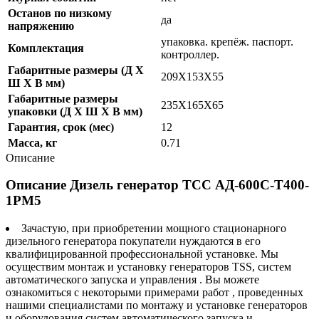
Останов по низкому
да
напряжению
упаковка. крепёж. паспорт.
Комплектация
контроллер.
Габаритные размеры (Д X
209Х153Х55
Ш X В мм)
Габаритные размеры
235Х165Х65
упаковки (Д X Ш X В мм)
Гарантия, срок (мес)
12
Масса, кг
0.71
Описание
Описание Дизель генератор ТСС АД-600С-Т400-
1РМ5
Зачастую, при приобретении мощного стационарного
дизельного генератора покупатели нуждаются в его
квалифицированной профессиональной установке. Мы
осуществим монтаж и установку генераторов TSS, систем
автоматического запуска и управления . Вы можете
ознакомиться с некоторыми примерами работ , проведенных
нашими специалистами по монтажу и установке генераторов
и оборудования систем автоматического запуска и