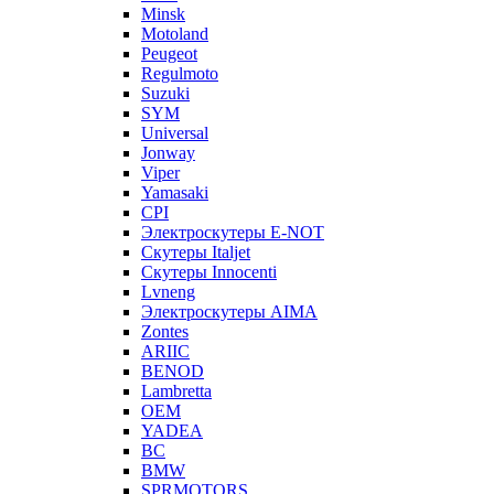
Minsk
Motoland
Peugeot
Regulmoto
Suzuki
SYM
Universal
Jonway
Viper
Yamasaki
CPI
Электроскутеры E-NOT
Скутеры Italjet
Скутеры Innocenti
Lvneng
Электроскутеры AIMA
Zontes
ARIIC
BENOD
Lambretta
OEM
YADEA
BC
BMW
SPRMOTORS