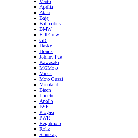
Vento
Aprilia
Ataki
Bajaj
Baltmotors
BMW
Full Crew
GR
Hasky
Honda
Johnny Pag
Kawasaki
MGMoto
Minsk
Moto Guzzi
Motoland
Bison
Loncin
Apollo
BSE
Progasi
PWR
Regulmoto
Roliz
Shineray