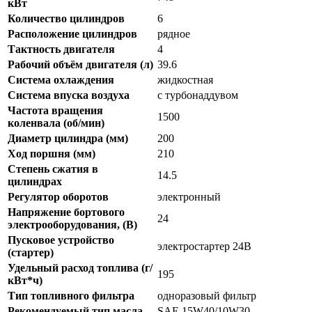
кВт
Количество цилиндров
6
Расположение цилиндров
рядное
Тактность двигателя
4
Рабочий объём двигателя (л)
39.6
Система охлаждения
жидкостная
Система впуска воздуха
с турбонаддувом
Частота вращения
1500
коленвала (об/мин)
Диаметр цилиндра (мм)
200
Ход поршня (мм)
210
Степень сжатия в
14.5
цилиндрах
Регулятор оборотов
электронный
Напряжение бортового
24
электрооборудования, (В)
Пусковое устройство
электростартер 24В
(стартер)
Удельный расход топлива (г/
195
кВт*ч)
Тип топливного фильтра
одноразовый фильтр
Рекомендуемый тип масла
SAE 15W40/10W30