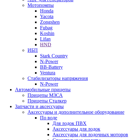
Мотопомпы
Honda
Yacota
Zongshen
Fubag
Koshin
Lifan
HND
ИБП
Stark Country
N-Power
BB-Battery
Ventura
Стабилизаторы напряжения
N-Power
Автомобильные прицепы
Прицепы МЗСА
Прицепы Сталкер
Запчасти и аксессуары
Аксессуары и дополнительное оборудование
По воде
Для лодок ПВХ
Аксессуары для лодок
Аксессуары для лодочных моторов