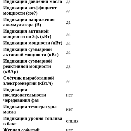
Индикация давления масла
да
Индикация коэффициент
да
мощности (cos?)
Индикация напряжения
да
аккумулятора (В)
Индикация активной
да
мощности по 3ф. (кВт)
Индикация мощности (кВт)
да
Индикация суммарной
да
активной мощности (кВт)
Индикация суммарной
реактивной мощности
да
(кВАр)
Счётчик выработанной
да
электроэнергии (кВт/ч)
Индикация
последовательности
нет
чередования фаз
Индикация температуры
нет
масла
Индикация уровня топлива
опция
в баке
Журнал событий
нет