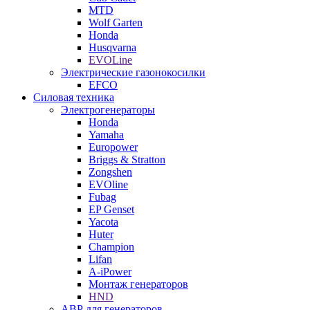
MTD
Wolf Garten
Honda
Husqvarna
EVOLine
Электрические газонокосилки
EFCO
Силовая техника
Электрогенераторы
Honda
Yamaha
Europower
Briggs & Stratton
Zongshen
EVOline
Fubag
EP Genset
Yacota
Huter
Champion
Lifan
A-iPower
Монтаж генераторов
HND
АВР для генераторов