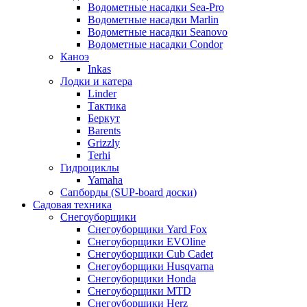
Водометные насадки Sea-Pro
Водометные насадки Marlin
Водометные насадки Seanovo
Водометные насадки Condor
Каноэ
Inkas
Лодки и катера
Linder
Тактика
Беркут
Barents
Grizzly
Terhi
Гидроциклы
Yamaha
Сапборды (SUP-board доски)
Садовая техника
Снегоуборщики
Снегоуборщики Yard Fox
Снегоуборщики EVOline
Снегоуборщики Cub Cadet
Снегоуборщики Husqvarna
Снегоуборщики Honda
Снегоуборщики MTD
Снегоуборщики Herz