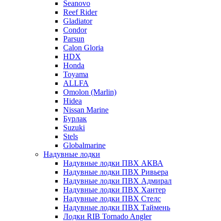
Seanovo
Reef Rider
Gladiator
Condor
Parsun
Calon Gloria
HDX
Honda
Toyama
ALLFA
Omolon (Marlin)
Hidea
Nissan Marine
Бурлак
Suzuki
Stels
Globalmarine
Надувные лодки
Надувные лодки ПВХ АКВА
Надувные лодки ПВХ Ривьера
Надувные лодки ПВХ Адмирал
Надувные лодки ПВХ Хантер
Надувные лодки ПВХ Стелс
Надувные лодки ПВХ Таймень
Лодки RIB Tornado Angler