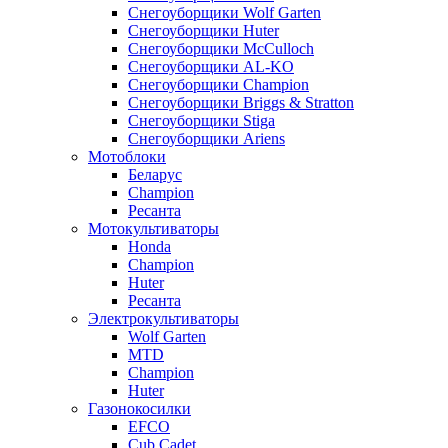
Снегоуборщики Wolf Garten
Снегоуборщики Huter
Снегоуборщики McCulloch
Снегоуборщики AL-KO
Снегоуборщики Champion
Снегоуборщики Briggs & Stratton
Снегоуборщики Stiga
Снегоуборщики Ariens
Мотоблоки
Беларус
Champion
Ресанта
Мотокультиваторы
Honda
Champion
Huter
Ресанта
Электрокультиваторы
Wolf Garten
MTD
Champion
Huter
Газонокосилки
EFCO
Cub Cadet