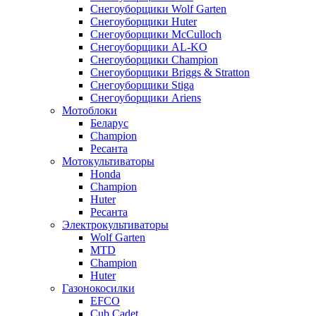
Снегоуборщики Wolf Garten
Снегоуборщики Huter
Снегоуборщики McCulloch
Снегоуборщики AL-KO
Снегоуборщики Champion
Снегоуборщики Briggs & Stratton
Снегоуборщики Stiga
Снегоуборщики Ariens
Мотоблоки
Беларус
Champion
Ресанта
Мотокультиваторы
Honda
Champion
Huter
Ресанта
Электрокультиваторы
Wolf Garten
MTD
Champion
Huter
Газонокосилки
EFCO
Cub Cadet