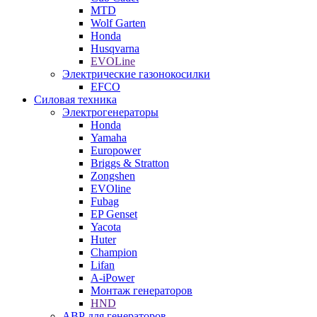
MTD
Wolf Garten
Honda
Husqvarna
EVOLine
Электрические газонокосилки
EFCO
Силовая техника
Электрогенераторы
Honda
Yamaha
Europower
Briggs & Stratton
Zongshen
EVOline
Fubag
EP Genset
Yacota
Huter
Champion
Lifan
A-iPower
Монтаж генераторов
HND
АВР для генераторов