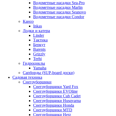
Водометные насадки Sea-Pro
Водометные насадки Marlin
Водометные насадки Seanovo
Водометные насадки Condor
Каноэ
Inkas
Лодки и катера
Linder
Тактика
Беркут
Barents
Grizzly
Terhi
Гидроциклы
Yamaha
Сапборды (SUP-board доски)
Садовая техника
Снегоуборщики
Снегоуборщики Yard Fox
Снегоуборщики EVOline
Снегоуборщики Cub Cadet
Снегоуборщики Husqvarna
Снегоуборщики Honda
Снегоуборщики MTD
Снегоуборщики Herz