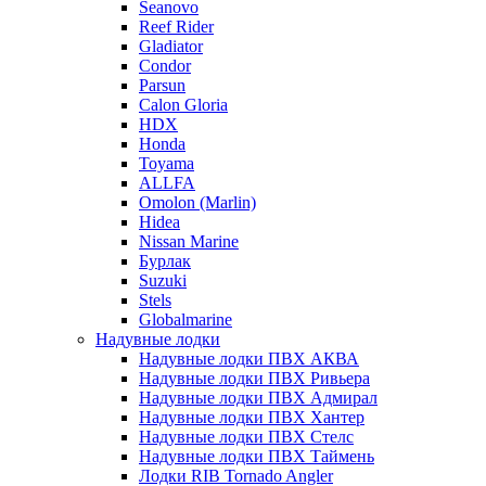
Seanovo
Reef Rider
Gladiator
Condor
Parsun
Calon Gloria
HDX
Honda
Toyama
ALLFA
Omolon (Marlin)
Hidea
Nissan Marine
Бурлак
Suzuki
Stels
Globalmarine
Надувные лодки
Надувные лодки ПВХ АКВА
Надувные лодки ПВХ Ривьера
Надувные лодки ПВХ Адмирал
Надувные лодки ПВХ Хантер
Надувные лодки ПВХ Стелс
Надувные лодки ПВХ Таймень
Лодки RIB Tornado Angler