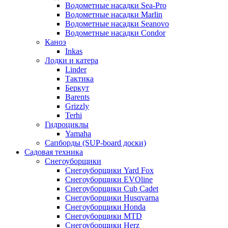
Водометные насадки Sea-Pro
Водометные насадки Marlin
Водометные насадки Seanovo
Водометные насадки Condor
Каноэ
Inkas
Лодки и катера
Linder
Тактика
Беркут
Barents
Grizzly
Terhi
Гидроциклы
Yamaha
Сапборды (SUP-board доски)
Садовая техника
Снегоуборщики
Снегоуборщики Yard Fox
Снегоуборщики EVOline
Снегоуборщики Cub Cadet
Снегоуборщики Husqvarna
Снегоуборщики Honda
Снегоуборщики MTD
Снегоуборщики Herz