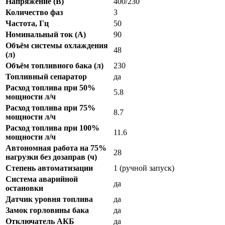
Напряжение (В)
400/230
Количество фаз
3
Частота, Гц
50
Номинальный ток (А)
90
Объём системы охлаждения
48
(л)
Объём топливного бака (л)
230
Топливный сепаратор
да
Расход топлива при 50%
5.8
мощности л/ч
Расход топлива при 75%
8.7
мощности л/ч
Расход топлива при 100%
11.6
мощности л/ч
Автономная работа на 75%
28
нагрузки без дозаправ (ч)
Степень автоматизации
1 (ручной запуск)
Система аварийной
да
остановки
Датчик уровня топлива
да
Замок горловины бака
да
Отключатель АКБ
да