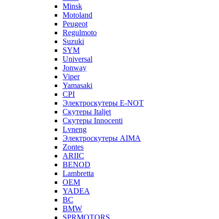
Minsk
Motoland
Peugeot
Regulmoto
Suzuki
SYM
Universal
Jonway
Viper
Yamasaki
CPI
Электроскутеры E-NOT
Скутеры Italjet
Скутеры Innocenti
Lvneng
Электроскутеры AIMA
Zontes
ARIIC
BENOD
Lambretta
OEM
YADEA
BC
BMW
SPRMOTORS