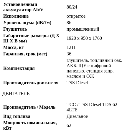
Установленный
80/24
аккумулятор Ah/V
Исполнение
открытое
Уровень шума (dB/7м)
86
Глушитель
промышленный
Габаритные размеры (Д X
1920 х 950 х 1760
Ш X В мм)
Масса, кг
1211
Гарантия, срок (мес)
36
глушитель. топливный бак.
АКБ. ЩУ с цифровой
Комплектация
панелью. станция запр.
маслом и ОЖ
Производитель двигателя
TSS Diesel
ДВИГАТЕЛЬ
ТСС / TSS DIesel TDS 62
Производитель / Модель
4LTE
Вид топлива
Дизельное
Мощность номинальная,
62
кВт