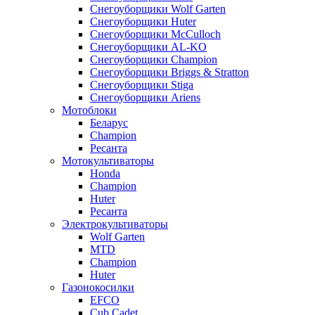
Снегоуборщики Wolf Garten
Снегоуборщики Huter
Снегоуборщики McCulloch
Снегоуборщики AL-KO
Снегоуборщики Champion
Снегоуборщики Briggs & Stratton
Снегоуборщики Stiga
Снегоуборщики Ariens
Мотоблоки
Беларус
Champion
Ресанта
Мотокультиваторы
Honda
Champion
Huter
Ресанта
Электрокультиваторы
Wolf Garten
MTD
Champion
Huter
Газонокосилки
EFCO
Cub Cadet