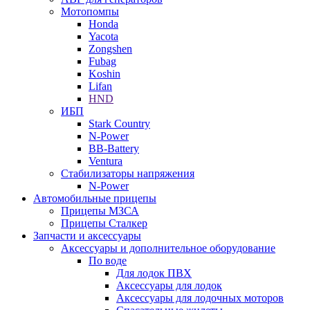
Мотопомпы
Honda
Yacota
Zongshen
Fubag
Koshin
Lifan
HND
ИБП
Stark Country
N-Power
BB-Battery
Ventura
Стабилизаторы напряжения
N-Power
Автомобильные прицепы
Прицепы МЗСА
Прицепы Сталкер
Запчасти и аксессуары
Аксессуары и дополнительное оборудование
По воде
Для лодок ПВХ
Аксессуары для лодок
Аксессуары для лодочных моторов