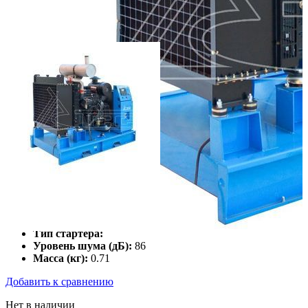
Макс. мощн. тока (кВт):
68
Число фаз:
3
Тип топлива:
дизельное топливо
Тип стартера:
Уровень шума (дБ):
86
Масса (кг):
0.71
Добавить к сравнению
Нет в наличии