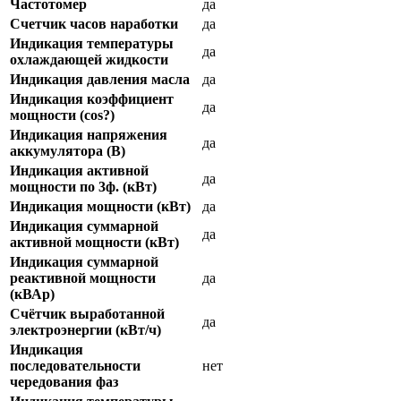
Частотомер
да
Счетчик часов наработки
да
Индикация температуры
да
охлаждающей жидкости
Индикация давления масла
да
Индикация коэффициент
да
мощности (cos?)
Индикация напряжения
да
аккумулятора (В)
Индикация активной
да
мощности по 3ф. (кВт)
Индикация мощности (кВт)
да
Индикация суммарной
да
активной мощности (кВт)
Индикация суммарной
реактивной мощности
да
(кВАр)
Счётчик выработанной
да
электроэнергии (кВт/ч)
Индикация
последовательности
нет
чередования фаз