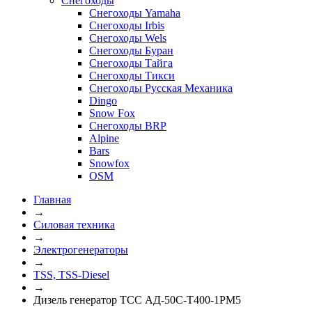
Снегоходы
Снегоходы Yamaha
Снегоходы Irbis
Снегоходы Wels
Снегоходы Буран
Снегоходы Тайга
Снегоходы Тикси
Снегоходы Русская Механика
Dingo
Snow Fox
Снегоходы BRP
Alpine
Bars
Snowfox
OSM
Главная
→
Силовая техника
→
Электрогенераторы
→
TSS, TSS-Diesel
→
Дизель генератор ТСС АД-50С-Т400-1РМ5