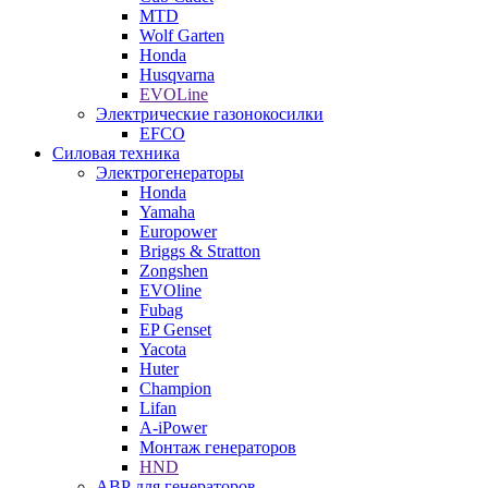
MTD
Wolf Garten
Honda
Husqvarna
EVOLine
Электрические газонокосилки
EFCO
Силовая техника
Электрогенераторы
Honda
Yamaha
Europower
Briggs & Stratton
Zongshen
EVOline
Fubag
EP Genset
Yacota
Huter
Champion
Lifan
A-iPower
Монтаж генераторов
HND
АВР для генераторов