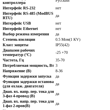
Русский
контроллера
Интерфейс RS-232
нет
Интерфейс RS-485 (ModBUS
да
RTU)
Интерфейс USB
нет
Интерфейс Ethernet
нет
Выбор режима измерения
да
Степень изоляции
0.5 Мом(1 КV)
Класс защиты
IP55(42)
Диапазон рабочих
-25 +70
температур (°C)
Частота, Гц
35-70
Потребляемая мощность, Вт
3
Напряжение (В)
8-36
Функция задержки запуска
да
Функция задержки останова
да
(для охлаж. двигателя)
Диап. вх. напр. пер. тока для
да
3-фаз 4-провод (В)
Диап. вх. напр. пер. тока для
да
1-фаз 2-пров(В)