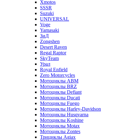
Xmotos
SSSR
Suzuki
UNIVERSAL
Voge
Yamasaki
ЗиД
Zongshen
Desert Raven
Regal Raptor
SkyTeam
Урал
Royal Enfield
Zero Motorcycles
Мотоциклы ABM
Мотоциклы BRZ
Мотоциклы Defiant
Мотоциклы Ducati
Мотоциклы Fuego
Мотоциклы Harley-Davidson
Мотоциклы Husqvarna
Мотоциклы Koshine
Мотоциклы Motax
Мотоциклы Zontes
Трициклы Agiax