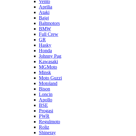
Vento
Aprilia
Ataki
Bajaj
Baltmotors
BMW
Full Crew
GR
Hasky
Honda
Johnny Pag
Kawasaki
MGMoto
Minsk
Moto Guzzi
Motoland
Bison
Loncin
Apollo
BSE
Progasi
PWR
Regulmoto
Roliz
Shineray