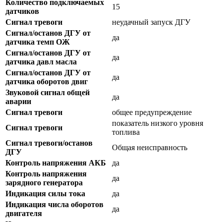
Количество подключаемых
15
датчиков
Сигнал тревоги
неудачный запуск ДГУ
Сигнал/останов ДГУ от
да
датчика темп ОЖ
Сигнал/останов ДГУ от
да
датчика давл масла
Сигнал/останов ДГУ от
да
датчика оборотов двиг
Звуковой сигнал общей
да
аварии
Сигнал тревоги
общее предупреждение
показатель низкого уровня
Сигнал тревоги
топлива
Сигнал тревоги/останов
Общая неисправность
ДГУ
Контроль напряжения АКБ
да
Контроль напряжения
да
зарядного генератора
Индикация силы тока
да
Индикация числа оборотов
да
двигателя