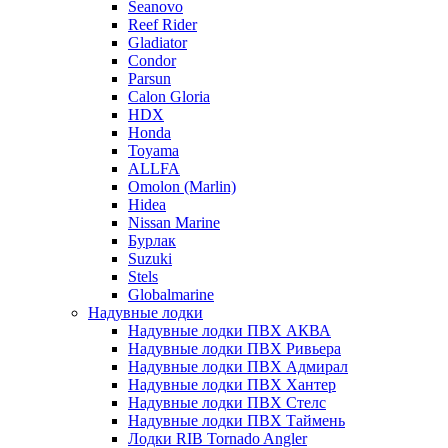
Seanovo
Reef Rider
Gladiator
Condor
Parsun
Calon Gloria
HDX
Honda
Toyama
ALLFA
Omolon (Marlin)
Hidea
Nissan Marine
Бурлак
Suzuki
Stels
Globalmarine
Надувные лодки
Надувные лодки ПВХ АКВА
Надувные лодки ПВХ Ривьера
Надувные лодки ПВХ Адмирал
Надувные лодки ПВХ Хантер
Надувные лодки ПВХ Стелс
Надувные лодки ПВХ Таймень
Лодки RIB Tornado Angler