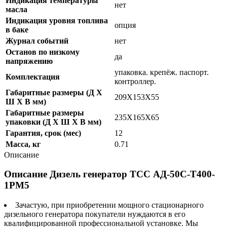
Индикация температуры
нет
масла
Индикация уровня топлива
опция
в баке
Журнал событий
нет
Останов по низкому
да
напряжению
упаковка. крепёж. паспорт.
Комплектация
контроллер.
Габаритные размеры (Д X
209Х153Х55
Ш X В мм)
Габаритные размеры
235Х165Х65
упаковки (Д X Ш X В мм)
Гарантия, срок (мес)
12
Масса, кг
0.71
Описание
Описание Дизель генератор ТСС АД-50С-Т400-
1РМ5
Зачастую, при приобретении мощного стационарного
дизельного генератора покупатели нуждаются в его
квалифицированной профессиональной установке. Мы