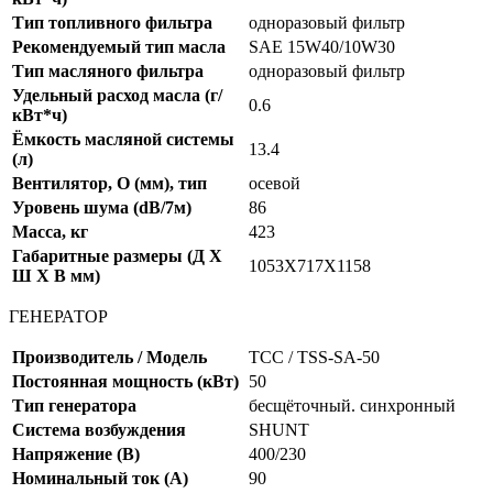
Тип топливного фильтра
одноразовый фильтр
Рекомендуемый тип масла
SAE 15W40/10W30
Тип масляного фильтра
одноразовый фильтр
Удельный расход масла (г/
0.6
кВт*ч)
Ёмкость масляной системы
13.4
(л)
Вентилятор, O (мм), тип
осевой
Уровень шума (dB/7м)
86
Масса, кг
423
Габаритные размеры (Д X
1053Х717Х1158
Ш X В мм)
ГЕНЕРАТОР
Производитель / Модель
ТСС / TSS-SA-50
Постоянная мощность (кВт)
50
Тип генератора
бесщёточный. синхронный
Система возбуждения
SHUNT
Напряжение (В)
400/230
Номинальный ток (А)
90