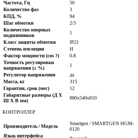
Частота, Гц
50
Количество фаз
3
КПД, %
94
Шаг обмотки
2/3
Количество опорных
1
подшипников
Класс защиты обмотки
IP21
Степень изоляции
Н
Фактор мощности (cos ?)
0.8
Точность регулировки
1
напряжения (± %)
Регулятор напряжения
да
Масса, кг
315
Гарантия, срок (мес)
12
Габаритные размеры (Д X
880x540x810
Ш X В мм)
КОНТРОЛЛЕР
Smartgen / SMARTGEN HGM-
Производитель / Модель
6120
Язык интерфейса