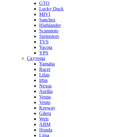
GTO
Lucky Duck
MIVI
Sanchez
Highlander
Scanmoto
Sprmotors
TVS
Yacota
YPS
Скутеры
Yamaha
Racer
Lifan
Irbis
Nexus
Aprilia
Vespa
Vento
Keeway
Gilera
Wels
ABM
Honda
Lima