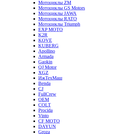
Мотоциклы ZM
Мотоциклы GS Motors
Мотоциклы JAWA
Мотоциклы RATO
Мотоциклы Triumph
EXP MOTO
K2R
KOVE
KUBERG
Apollino
Armada
Gaokin
QJ Motor
XGZ
ИжТехМаш
Benda
CJ
FullCrew
OEM
COLT
Procida
Vinto
CF MOTO
DAYUN
Groza