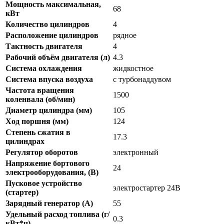
Мощность максимальная,
68
кВт
Количество цилиндров
4
Расположение цилиндров
рядное
Тактность двигателя
4
Рабочий объём двигателя (л)
4.3
Система охлаждения
жидкостное
Система впуска воздуха
с турбонаддувом
Частота вращения
1500
коленвала (об/мин)
Диаметр цилиндра (мм)
105
Ход поршня (мм)
124
Степень сжатия в
17.3
цилиндрах
Регулятор оборотов
электронный
Напряжение бортового
24
электрооборудования, (В)
Пусковое устройство
электростартер 24В
(стартер)
Зарядный генератор (А)
55
Удельный расход топлива (г/
0.3
кВт*ч)