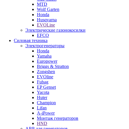
MTD
Wolf Garten
Honda
Husqvarna
EVOLine
Электрические газонокосилки
EFCO
Силовая техника
Электрогенераторы
Honda
Yamaha
Europower
Briggs & Stratton
Zongshen
EVOline
Fubag
EP Genset
Yacota
Huter
Champion
Lifan
A-iPower
Монтаж генераторов
HND
АВР для генераторов