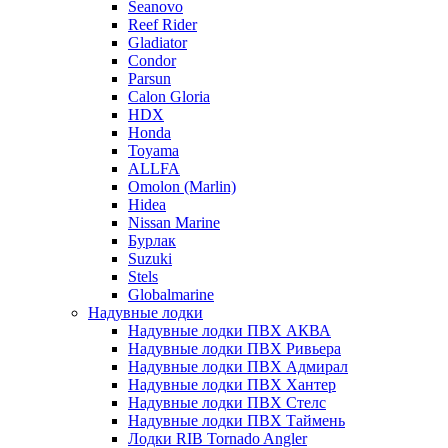
Seanovo
Reef Rider
Gladiator
Condor
Parsun
Calon Gloria
HDX
Honda
Toyama
ALLFA
Omolon (Marlin)
Hidea
Nissan Marine
Бурлак
Suzuki
Stels
Globalmarine
Надувные лодки
Надувные лодки ПВХ АКВА
Надувные лодки ПВХ Ривьера
Надувные лодки ПВХ Адмирал
Надувные лодки ПВХ Хантер
Надувные лодки ПВХ Стелс
Надувные лодки ПВХ Таймень
Лодки RIB Tornado Angler