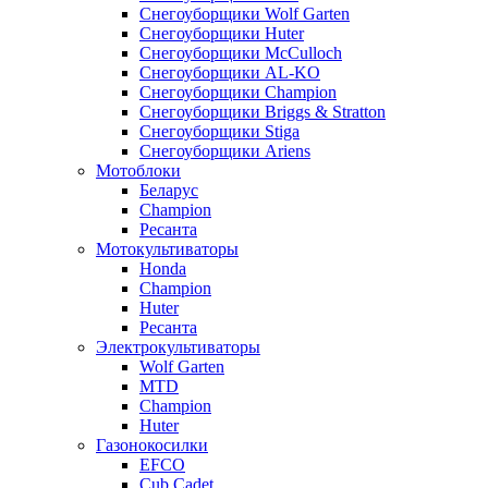
Снегоуборщики Wolf Garten
Снегоуборщики Huter
Снегоуборщики McCulloch
Снегоуборщики AL-KO
Снегоуборщики Champion
Снегоуборщики Briggs & Stratton
Снегоуборщики Stiga
Снегоуборщики Ariens
Мотоблоки
Беларус
Champion
Ресанта
Мотокультиваторы
Honda
Champion
Huter
Ресанта
Электрокультиваторы
Wolf Garten
MTD
Champion
Huter
Газонокосилки
EFCO
Cub Cadet