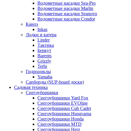
Водометные насадки Sea-Pro
Водометные насадки Marlin
Водометные насадки Seanovo
Водометные насадки Condor
Каноэ
Inkas
Лодки и катера
Linder
Тактика
Беркут
Barents
Grizzly
Terhi
Гидроциклы
Yamaha
Сапборды (SUP-board доски)
Садовая техника
Снегоуборщики
Снегоуборщики Yard Fox
Снегоуборщики EVOline
Снегоуборщики Cub Cadet
Снегоуборщики Husqvarna
Снегоуборщики Honda
Снегоуборщики MTD
Снегоуборщики Herz