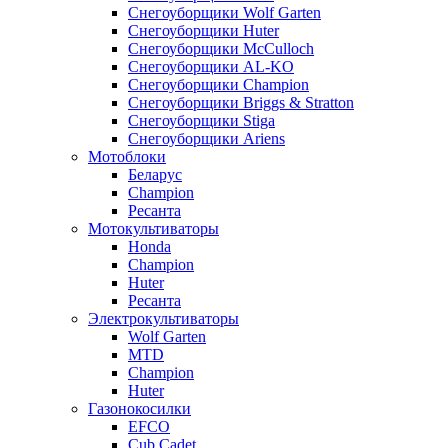
Снегоуборщики Wolf Garten
Снегоуборщики Huter
Снегоуборщики McCulloch
Снегоуборщики AL-KO
Снегоуборщики Champion
Снегоуборщики Briggs & Stratton
Снегоуборщики Stiga
Снегоуборщики Ariens
Мотоблоки
Беларус
Champion
Ресанта
Мотокультиваторы
Honda
Champion
Huter
Ресанта
Электрокультиваторы
Wolf Garten
MTD
Champion
Huter
Газонокосилки
EFCO
Cub Cadet