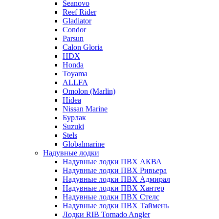
Seanovo
Reef Rider
Gladiator
Condor
Parsun
Calon Gloria
HDX
Honda
Toyama
ALLFA
Omolon (Marlin)
Hidea
Nissan Marine
Бурлак
Suzuki
Stels
Globalmarine
Надувные лодки
Надувные лодки ПВХ АКВА
Надувные лодки ПВХ Ривьера
Надувные лодки ПВХ Адмирал
Надувные лодки ПВХ Хантер
Надувные лодки ПВХ Стелс
Надувные лодки ПВХ Таймень
Лодки RIB Tornado Angler