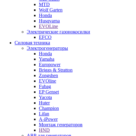
MTD
Wolf Garten
Honda
Husqvarna
EVOLine
Электрические газонокосилки
EFCO
Силовая техника
Электрогенераторы
Honda
Yamaha
Europower
Briggs & Stratton
Zongshen
EVOline
Fubag
EP Genset
Yacota
Huter
Champion
Lifan
A-iPower
Монтаж генераторов
HND
АВР для генераторов