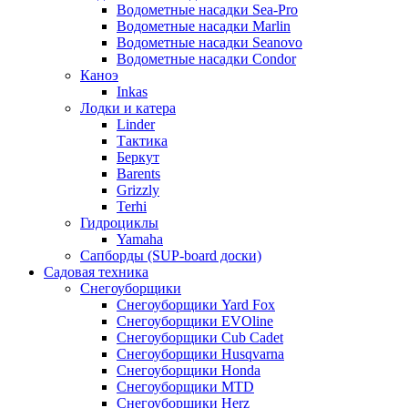
Водометные насадки Sea-Pro
Водометные насадки Marlin
Водометные насадки Seanovo
Водометные насадки Condor
Каноэ
Inkas
Лодки и катера
Linder
Тактика
Беркут
Barents
Grizzly
Terhi
Гидроциклы
Yamaha
Сапборды (SUP-board доски)
Садовая техника
Снегоуборщики
Снегоуборщики Yard Fox
Снегоуборщики EVOline
Снегоуборщики Cub Cadet
Снегоуборщики Husqvarna
Снегоуборщики Honda
Снегоуборщики MTD
Снегоуборщики Herz