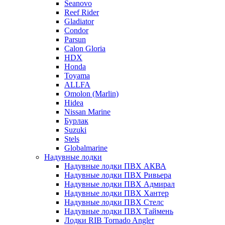
Seanovo
Reef Rider
Gladiator
Condor
Parsun
Calon Gloria
HDX
Honda
Toyama
ALLFA
Omolon (Marlin)
Hidea
Nissan Marine
Бурлак
Suzuki
Stels
Globalmarine
Надувные лодки
Надувные лодки ПВХ АКВА
Надувные лодки ПВХ Ривьера
Надувные лодки ПВХ Адмирал
Надувные лодки ПВХ Хантер
Надувные лодки ПВХ Стелс
Надувные лодки ПВХ Таймень
Лодки RIB Tornado Angler