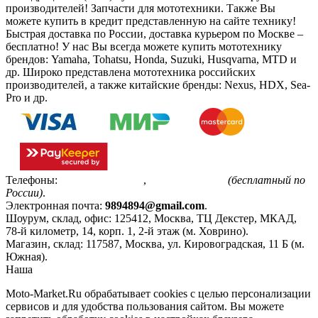
производителей! Запчасти для мототехники. Также Вы
можете купить в кредит представленную на сайте технику!
Быстрая доставка по России, доставка курьером по Москве –
бесплатно!
У нас Вы всегда можете купить мототехнику
брендов: Yamaha, Tohatsu, Honda, Suzuki, Husqvarna, MTD и
др. Широко представлена мототехника российских
производителей, а также китайские бренды: Nexus, HDX, Sea-
Pro и др.
Телефоны:
+7(495)799-85-55
,
8(800)511-48-94
(бесплатный по
России)
.
Электронная почта:
9894894@gmail.com
.
Шоурум, склад, офис:
125412
,
Москва
,
ТЦ Декстер, МКАД,
78-й километр, 14, корп. 1, 2-й этаж (м. Ховрино)
.
Магазин, склад:
117587
,
Москва
,
ул. Кировоградская, 11 Б (м.
Южная)
.
Наша
Политика конфиденциальности
Moto-Market.Ru обрабатывает сookies с целью персонализации
сервисов и для удобства пользования сайтом. Вы можете