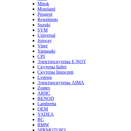
Minsk
Motoland
Peugeot
Regulmoto
Suzuki
SYM
Universal
Jonway
Viper
Yamasaki
CPI
Электроскутеры E-NOT
Скутеры Italjet
Скутеры Innocenti
Lvneng
Электроскутеры AIMA
Zontes
ARIIC
BENOD
Lambretta
OEM
YADEA
BC
BMW
SPRMOTORS