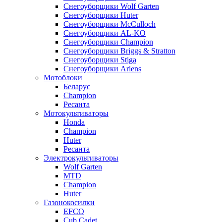
Снегоуборщики Wolf Garten
Снегоуборщики Huter
Снегоуборщики McCulloch
Снегоуборщики AL-KO
Снегоуборщики Champion
Снегоуборщики Briggs & Stratton
Снегоуборщики Stiga
Снегоуборщики Ariens
Мотоблоки
Беларус
Champion
Ресанта
Мотокультиваторы
Honda
Champion
Huter
Ресанта
Электрокультиваторы
Wolf Garten
MTD
Champion
Huter
Газонокосилки
EFCO
Cub Cadet