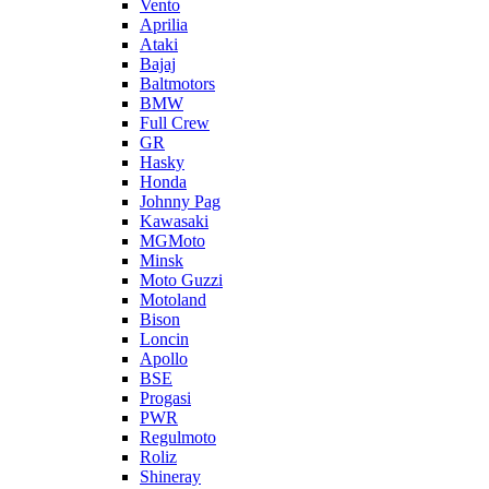
Vento
Aprilia
Ataki
Bajaj
Baltmotors
BMW
Full Crew
GR
Hasky
Honda
Johnny Pag
Kawasaki
MGMoto
Minsk
Moto Guzzi
Motoland
Bison
Loncin
Apollo
BSE
Progasi
PWR
Regulmoto
Roliz
Shineray