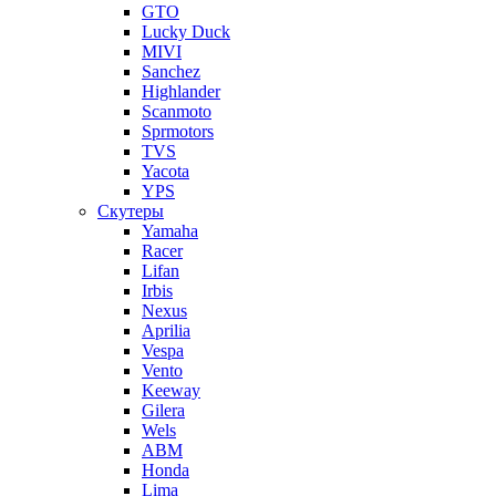
GTO
Lucky Duck
MIVI
Sanchez
Highlander
Scanmoto
Sprmotors
TVS
Yacota
YPS
Скутеры
Yamaha
Racer
Lifan
Irbis
Nexus
Aprilia
Vespa
Vento
Keeway
Gilera
Wels
ABM
Honda
Lima