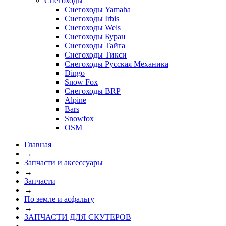
Снегоходы
Снегоходы Yamaha
Снегоходы Irbis
Снегоходы Wels
Снегоходы Буран
Снегоходы Тайга
Снегоходы Тикси
Снегоходы Русская Механика
Dingo
Snow Fox
Снегоходы BRP
Alpine
Bars
Snowfox
OSM
Главная
→
Запчасти и аксессуары
→
Запчасти
→
По земле и асфальту
→
ЗАПЧАСТИ ДЛЯ СКУТЕРОВ