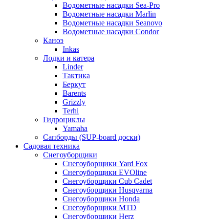
Водометные насадки Sea-Pro
Водометные насадки Marlin
Водометные насадки Seanovo
Водометные насадки Condor
Каноэ
Inkas
Лодки и катера
Linder
Тактика
Беркут
Barents
Grizzly
Terhi
Гидроциклы
Yamaha
Сапборды (SUP-board доски)
Садовая техника
Снегоуборщики
Снегоуборщики Yard Fox
Снегоуборщики EVOline
Снегоуборщики Cub Cadet
Снегоуборщики Husqvarna
Снегоуборщики Honda
Снегоуборщики MTD
Снегоуборщики Herz