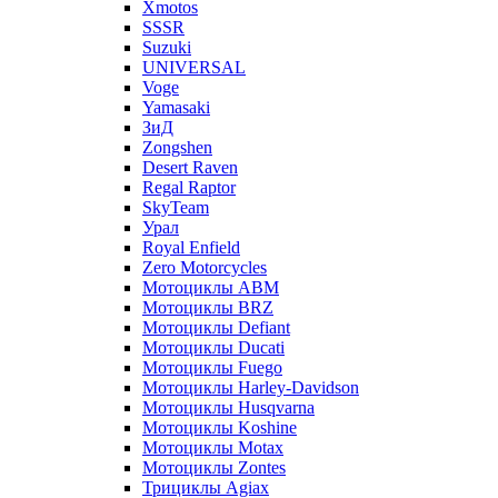
Xmotos
SSSR
Suzuki
UNIVERSAL
Voge
Yamasaki
ЗиД
Zongshen
Desert Raven
Regal Raptor
SkyTeam
Урал
Royal Enfield
Zero Motorcycles
Мотоциклы ABM
Мотоциклы BRZ
Мотоциклы Defiant
Мотоциклы Ducati
Мотоциклы Fuego
Мотоциклы Harley-Davidson
Мотоциклы Husqvarna
Мотоциклы Koshine
Мотоциклы Motax
Мотоциклы Zontes
Трициклы Agiax