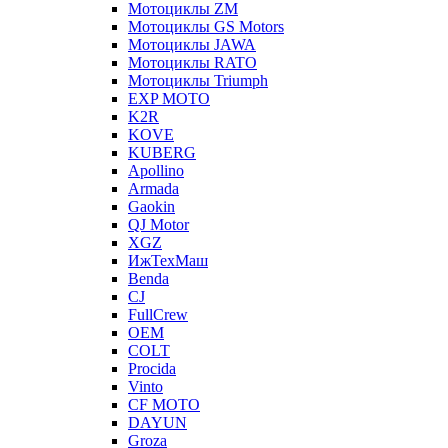
Мотоциклы ZM
Мотоциклы GS Motors
Мотоциклы JAWA
Мотоциклы RATO
Мотоциклы Triumph
EXP MOTO
K2R
KOVE
KUBERG
Apollino
Armada
Gaokin
QJ Motor
XGZ
ИжТехМаш
Benda
CJ
FullCrew
OEM
COLT
Procida
Vinto
CF MOTO
DAYUN
Groza