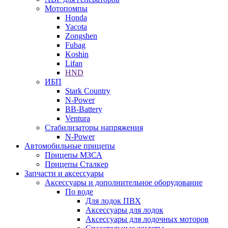
Мотопомпы
Honda
Yacota
Zongshen
Fubag
Koshin
Lifan
HND
ИБП
Stark Country
N-Power
BB-Battery
Ventura
Стабилизаторы напряжения
N-Power
Автомобильные прицепы
Прицепы МЗСА
Прицепы Сталкер
Запчасти и аксессуары
Аксессуары и дополнительное оборудование
По воде
Для лодок ПВХ
Аксессуары для лодок
Аксессуары для лодочных моторов