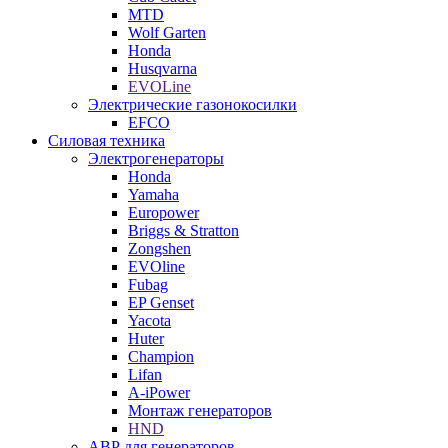
MTD
Wolf Garten
Honda
Husqvarna
EVOLine
Электрические газонокосилки
EFCO
Силовая техника
Электрогенераторы
Honda
Yamaha
Europower
Briggs & Stratton
Zongshen
EVOline
Fubag
EP Genset
Yacota
Huter
Champion
Lifan
A-iPower
Монтаж генераторов
HND
АВР для генераторов