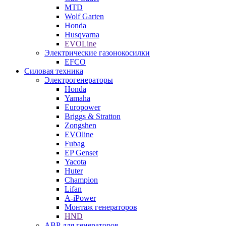
MTD
Wolf Garten
Honda
Husqvarna
EVOLine
Электрические газонокосилки
EFCO
Силовая техника
Электрогенераторы
Honda
Yamaha
Europower
Briggs & Stratton
Zongshen
EVOline
Fubag
EP Genset
Yacota
Huter
Champion
Lifan
A-iPower
Монтаж генераторов
HND
АВР для генераторов