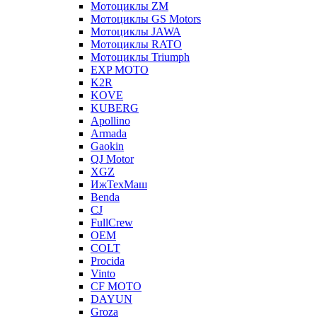
Мотоциклы ZM
Мотоциклы GS Motors
Мотоциклы JAWA
Мотоциклы RATO
Мотоциклы Triumph
EXP MOTO
K2R
KOVE
KUBERG
Apollino
Armada
Gaokin
QJ Motor
XGZ
ИжТехМаш
Benda
CJ
FullCrew
OEM
COLT
Procida
Vinto
CF MOTO
DAYUN
Groza