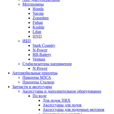
Мотопомпы
Honda
Yacota
Zongshen
Fubag
Koshin
Lifan
HND
ИБП
Stark Country
N-Power
BB-Battery
Ventura
Стабилизаторы напряжения
N-Power
Автомобильные прицепы
Прицепы МЗСА
Прицепы Сталкер
Запчасти и аксессуары
Аксессуары и дополнительное оборудование
По воде
Для лодок ПВХ
Аксессуары для лодок
Аксессуары для лодочных моторов