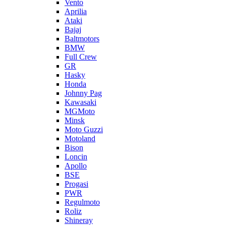
Vento
Aprilia
Ataki
Bajaj
Baltmotors
BMW
Full Crew
GR
Hasky
Honda
Johnny Pag
Kawasaki
MGMoto
Minsk
Moto Guzzi
Motoland
Bison
Loncin
Apollo
BSE
Progasi
PWR
Regulmoto
Roliz
Shineray