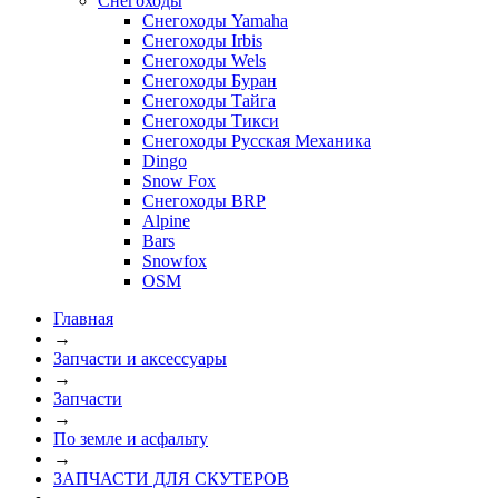
Снегоходы
Снегоходы Yamaha
Снегоходы Irbis
Снегоходы Wels
Снегоходы Буран
Снегоходы Тайга
Снегоходы Тикси
Снегоходы Русская Механика
Dingo
Snow Fox
Снегоходы BRP
Alpine
Bars
Snowfox
OSM
Главная
→
Запчасти и аксессуары
→
Запчасти
→
По земле и асфальту
→
ЗАПЧАСТИ ДЛЯ СКУТЕРОВ