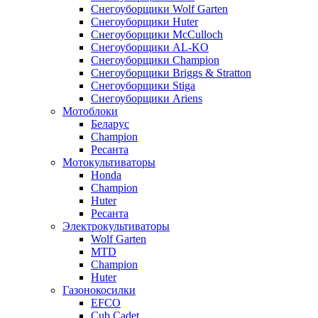
Снегоуборщики Wolf Garten
Снегоуборщики Huter
Снегоуборщики McCulloch
Снегоуборщики AL-KO
Снегоуборщики Champion
Снегоуборщики Briggs & Stratton
Снегоуборщики Stiga
Снегоуборщики Ariens
Мотоблоки
Беларус
Champion
Ресанта
Мотокультиваторы
Honda
Champion
Huter
Ресанта
Электрокультиваторы
Wolf Garten
MTD
Champion
Huter
Газонокосилки
EFCO
Cub Cadet