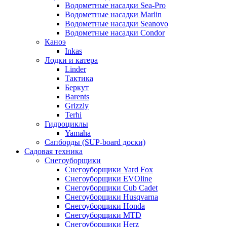
Водометные насадки Sea-Pro
Водометные насадки Marlin
Водометные насадки Seanovo
Водометные насадки Condor
Каноэ
Inkas
Лодки и катера
Linder
Тактика
Беркут
Barents
Grizzly
Terhi
Гидроциклы
Yamaha
Сапборды (SUP-board доски)
Садовая техника
Снегоуборщики
Снегоуборщики Yard Fox
Снегоуборщики EVOline
Снегоуборщики Cub Cadet
Снегоуборщики Husqvarna
Снегоуборщики Honda
Снегоуборщики MTD
Снегоуборщики Herz