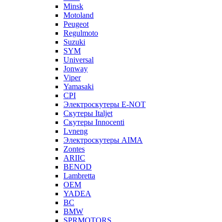
Minsk
Motoland
Peugeot
Regulmoto
Suzuki
SYM
Universal
Jonway
Viper
Yamasaki
CPI
Электроскутеры E-NOT
Скутеры Italjet
Скутеры Innocenti
Lvneng
Электроскутеры AIMA
Zontes
ARIIC
BENOD
Lambretta
OEM
YADEA
BC
BMW
SPRMOTORS