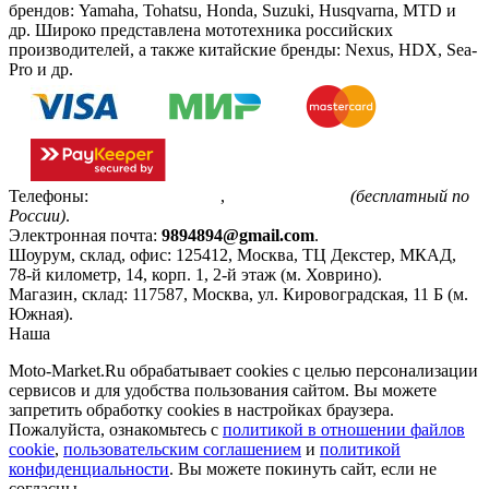
брендов: Yamaha, Tohatsu, Honda, Suzuki, Husqvarna, MTD и
др. Широко представлена мототехника российских
производителей, а также китайские бренды: Nexus, HDX, Sea-
Pro и др.
Телефоны:
+7(495)799-85-55
,
8(800)511-48-94
(бесплатный по
России)
.
Электронная почта:
9894894@gmail.com
.
Шоурум, склад, офис:
125412
,
Москва
,
ТЦ Декстер, МКАД,
78-й километр, 14, корп. 1, 2-й этаж (м. Ховрино)
.
Магазин, склад:
117587
,
Москва
,
ул. Кировоградская, 11 Б (м.
Южная)
.
Наша
Политика конфиденциальности
Moto-Market.Ru обрабатывает сookies с целью персонализации
сервисов и для удобства пользования сайтом. Вы можете
запретить обработку сookies в настройках браузера.
Пожалуйста, ознакомьтесь с
политикой в отношении файлов
cookie
,
пользовательским соглашением
и
политикой
конфиденциальности
. Вы можете покинуть сайт, если не
согласны.