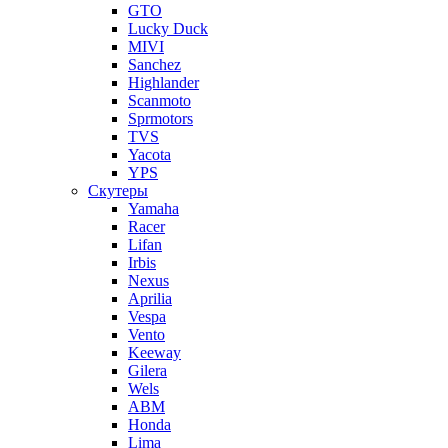
GTO
Lucky Duck
MIVI
Sanchez
Highlander
Scanmoto
Sprmotors
TVS
Yacota
YPS
Скутеры
Yamaha
Racer
Lifan
Irbis
Nexus
Aprilia
Vespa
Vento
Keeway
Gilera
Wels
ABM
Honda
Lima