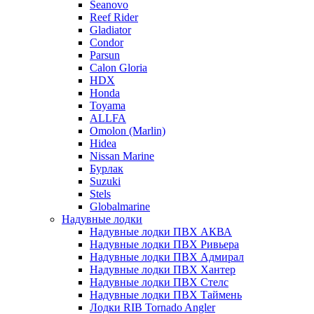
Seanovo
Reef Rider
Gladiator
Condor
Parsun
Calon Gloria
HDX
Honda
Toyama
ALLFA
Omolon (Marlin)
Hidea
Nissan Marine
Бурлак
Suzuki
Stels
Globalmarine
Надувные лодки
Надувные лодки ПВХ АКВА
Надувные лодки ПВХ Ривьера
Надувные лодки ПВХ Адмирал
Надувные лодки ПВХ Хантер
Надувные лодки ПВХ Стелс
Надувные лодки ПВХ Таймень
Лодки RIB Tornado Angler