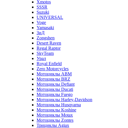
Xmotos
SSSR
Suzuki
UNIVERSAL
Voge
Yamasaki
ЗиД
Zongshen
Desert Raven
Regal Raptor
SkyTeam
Урал
Royal Enfield
Zero Motorcycles
Мотоциклы ABM
Мотоциклы BRZ
Мотоциклы Defiant
Мотоциклы Ducati
Мотоциклы Fuego
Мотоциклы Harley-Davidson
Мотоциклы Husqvarna
Мотоциклы Koshine
Мотоциклы Motax
Мотоциклы Zontes
Трициклы Agiax