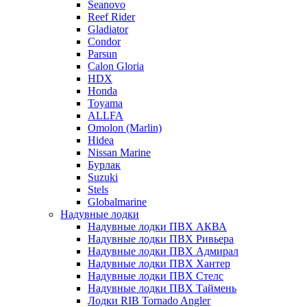
Seanovo
Reef Rider
Gladiator
Condor
Parsun
Calon Gloria
HDX
Honda
Toyama
ALLFA
Omolon (Marlin)
Hidea
Nissan Marine
Бурлак
Suzuki
Stels
Globalmarine
Надувные лодки
Надувные лодки ПВХ АКВА
Надувные лодки ПВХ Ривьера
Надувные лодки ПВХ Адмирал
Надувные лодки ПВХ Хантер
Надувные лодки ПВХ Стелс
Надувные лодки ПВХ Таймень
Лодки RIB Tornado Angler