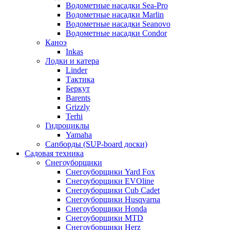
Водометные насадки Sea-Pro
Водометные насадки Marlin
Водометные насадки Seanovo
Водометные насадки Condor
Каноэ
Inkas
Лодки и катера
Linder
Тактика
Беркут
Barents
Grizzly
Terhi
Гидроциклы
Yamaha
Сапборды (SUP-board доски)
Садовая техника
Снегоуборщики
Снегоуборщики Yard Fox
Снегоуборщики EVOline
Снегоуборщики Cub Cadet
Снегоуборщики Husqvarna
Снегоуборщики Honda
Снегоуборщики MTD
Снегоуборщики Herz