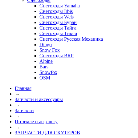
Снегоходы
Снегоходы Yamaha
Снегоходы Irbis
Снегоходы Wels
Снегоходы Буран
Снегоходы Тайга
Снегоходы Тикси
Снегоходы Русская Механика
Dingo
Snow Fox
Снегоходы BRP
Alpine
Bars
Snowfox
OSM
Главная
→
Запчасти и аксессуары
→
Запчасти
→
По земле и асфальту
→
ЗАПЧАСТИ ДЛЯ СКУТЕРОВ