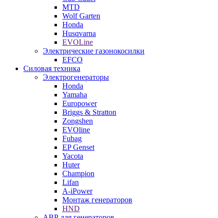
MTD
Wolf Garten
Honda
Husqvarna
EVOLine
Электрические газонокосилки
EFCO
Силовая техника
Электрогенераторы
Honda
Yamaha
Europower
Briggs & Stratton
Zongshen
EVOline
Fubag
EP Genset
Yacota
Huter
Champion
Lifan
A-iPower
Монтаж генераторов
HND
АВР для генераторов