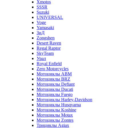
Xmotos
SSSR
Suzuki
UNIVERSAL
Voge
Yamasaki
ЗиД
Zongshen
Desert Raven
Regal Raptor
SkyTeam
Урал
Royal Enfield
Zero Motorcycles
Мотоциклы ABM
Мотоциклы BRZ
Мотоциклы Defiant
Мотоциклы Ducati
Мотоциклы Fuego
Мотоциклы Harley-Davidson
Мотоциклы Husqvarna
Мотоциклы Koshine
Мотоциклы Motax
Мотоциклы Zontes
Трициклы Agiax