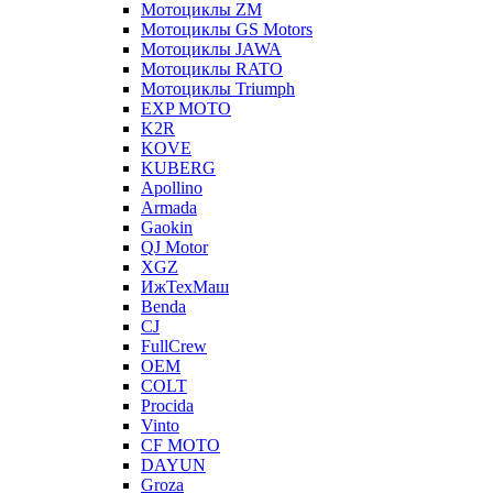
Мотоциклы ZM
Мотоциклы GS Motors
Мотоциклы JAWA
Мотоциклы RATO
Мотоциклы Triumph
EXP MOTO
K2R
KOVE
KUBERG
Apollino
Armada
Gaokin
QJ Motor
XGZ
ИжТехМаш
Benda
CJ
FullCrew
OEM
COLT
Procida
Vinto
CF MOTO
DAYUN
Groza