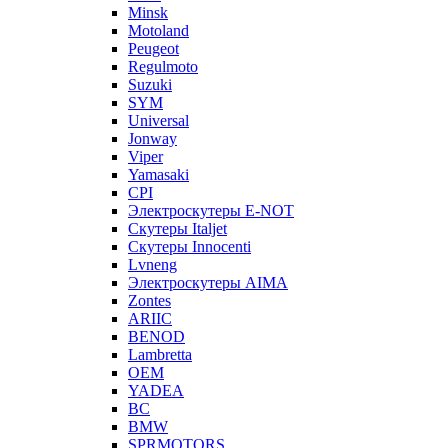
Minsk
Motoland
Peugeot
Regulmoto
Suzuki
SYM
Universal
Jonway
Viper
Yamasaki
CPI
Электроскутеры E-NOT
Скутеры Italjet
Скутеры Innocenti
Lvneng
Электроскутеры AIMA
Zontes
ARIIC
BENOD
Lambretta
OEM
YADEA
BC
BMW
SPRMOTORS