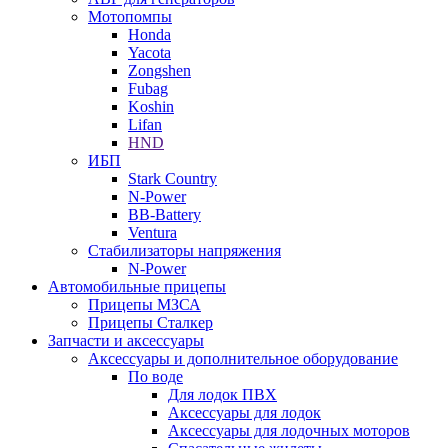
Мотопомпы
Honda
Yacota
Zongshen
Fubag
Koshin
Lifan
HND
ИБП
Stark Country
N-Power
BB-Battery
Ventura
Стабилизаторы напряжения
N-Power
Автомобильные прицепы
Прицепы МЗСА
Прицепы Сталкер
Запчасти и аксессуары
Аксессуары и дополнительное оборудование
По воде
Для лодок ПВХ
Аксессуары для лодок
Аксессуары для лодочных моторов