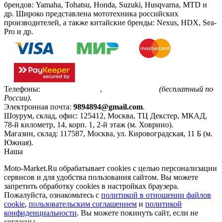
брендов: Yamaha, Tohatsu, Honda, Suzuki, Husqvarna, MTD и
др. Широко представлена мототехника российских
производителей, а также китайские бренды: Nexus, HDX, Sea-
Pro и др.
Телефоны:
+7(495)799-85-55
,
8(800)511-48-94
(бесплатный по
России)
.
Электронная почта:
9894894@gmail.com
.
Шоурум, склад, офис:
125412
,
Москва
,
ТЦ Декстер, МКАД,
78-й километр, 14, корп. 1, 2-й этаж (м. Ховрино)
.
Магазин, склад:
117587
,
Москва
,
ул. Кировоградская, 11 Б (м.
Южная)
.
Наша
Политика конфиденциальности
Moto-Market.Ru обрабатывает сookies с целью персонализации
сервисов и для удобства пользования сайтом. Вы можете
запретить обработку сookies в настройках браузера.
Пожалуйста, ознакомьтесь с
политикой в отношении файлов
cookie
,
пользовательским соглашением
и
политикой
конфиденциальности
. Вы можете покинуть сайт, если не
согласны.