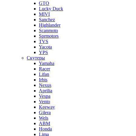
GTO
Lucky Duck
MIVI
Sanchez
Highlander
Scanmoto
Sprmotors
TVS
Yacota
YPS
Скутеры
Yamaha
Racer
Lifan
Irbis
Nexus
Aprilia
Vespa
Vento
Keeway
Gilera
Wels
ABM
Honda
Lima