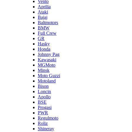
Vento
Aprilia
Ataki
Bajaj
Baltmotors
BMW
Full Crew
GR
Hasky
Honda
Johnny Pag
Kawasaki
MGMoto
Minsk
Moto Guzzi
Motoland
Bison
Loncin
Apollo
BSE
Progasi
PWR
Regulmoto
Roliz
Shineray