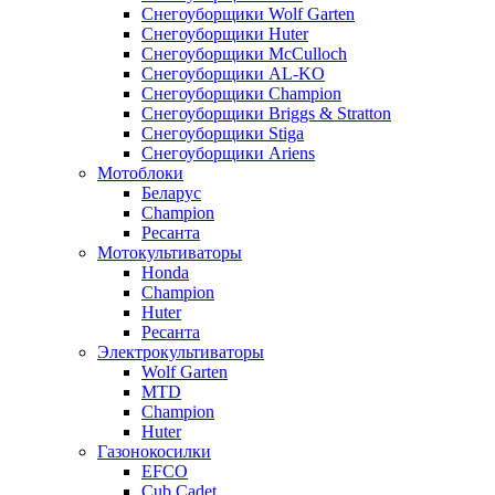
Снегоуборщики Wolf Garten
Снегоуборщики Huter
Снегоуборщики McCulloch
Снегоуборщики AL-KO
Снегоуборщики Champion
Снегоуборщики Briggs & Stratton
Снегоуборщики Stiga
Снегоуборщики Ariens
Мотоблоки
Беларус
Champion
Ресанта
Мотокультиваторы
Honda
Champion
Huter
Ресанта
Электрокультиваторы
Wolf Garten
MTD
Champion
Huter
Газонокосилки
EFCO
Cub Cadet