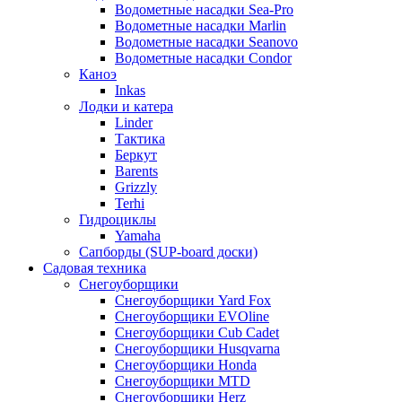
Водометные насадки Sea-Pro
Водометные насадки Marlin
Водометные насадки Seanovo
Водометные насадки Condor
Каноэ
Inkas
Лодки и катера
Linder
Тактика
Беркут
Barents
Grizzly
Terhi
Гидроциклы
Yamaha
Сапборды (SUP-board доски)
Садовая техника
Снегоуборщики
Снегоуборщики Yard Fox
Снегоуборщики EVOline
Снегоуборщики Cub Cadet
Снегоуборщики Husqvarna
Снегоуборщики Honda
Снегоуборщики MTD
Снегоуборщики Herz