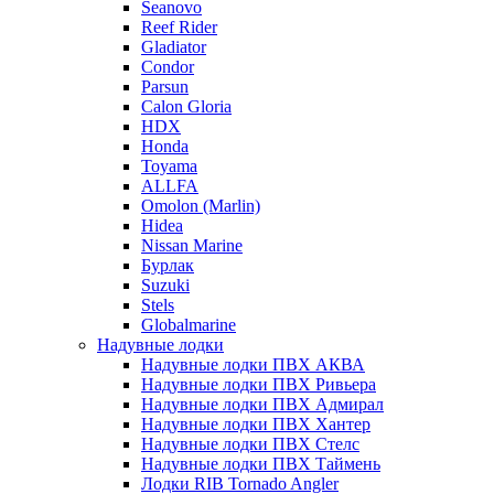
Seanovo
Reef Rider
Gladiator
Condor
Parsun
Calon Gloria
HDX
Honda
Toyama
ALLFA
Omolon (Marlin)
Hidea
Nissan Marine
Бурлак
Suzuki
Stels
Globalmarine
Надувные лодки
Надувные лодки ПВХ АКВА
Надувные лодки ПВХ Ривьера
Надувные лодки ПВХ Адмирал
Надувные лодки ПВХ Хантер
Надувные лодки ПВХ Стелс
Надувные лодки ПВХ Таймень
Лодки RIB Tornado Angler