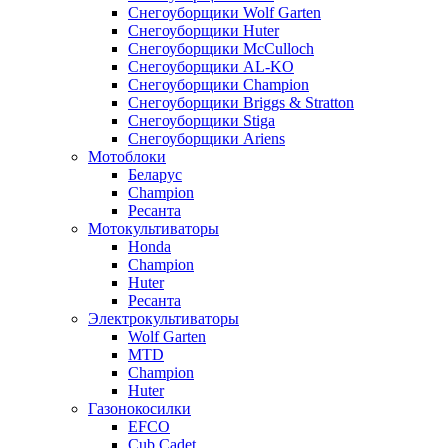
Снегоуборщики Wolf Garten
Снегоуборщики Huter
Снегоуборщики McCulloch
Снегоуборщики AL-KO
Снегоуборщики Champion
Снегоуборщики Briggs & Stratton
Снегоуборщики Stiga
Снегоуборщики Ariens
Мотоблоки
Беларус
Champion
Ресанта
Мотокультиваторы
Honda
Champion
Huter
Ресанта
Электрокультиваторы
Wolf Garten
MTD
Champion
Huter
Газонокосилки
EFCO
Cub Cadet