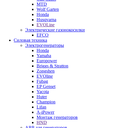
MTD
Wolf Garten
Honda
Husqvarna
EVOLine
Электрические газонокосилки
EFCO
Силовая техника
Электрогенераторы
Honda
Yamaha
Europower
Briggs & Stratton
Zongshen
EVOline
Fubag
EP Genset
Yacota
Huter
Champion
Lifan
A-iPower
Монтаж генераторов
HND
АВР для генераторов