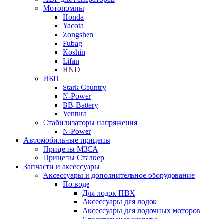
Мотопомпы
Honda
Yacota
Zongshen
Fubag
Koshin
Lifan
HND
ИБП
Stark Country
N-Power
BB-Battery
Ventura
Стабилизаторы напряжения
N-Power
Автомобильные прицепы
Прицепы МЗСА
Прицепы Сталкер
Запчасти и аксессуары
Аксессуары и дополнительное оборудование
По воде
Для лодок ПВХ
Аксессуары для лодок
Аксессуары для лодочных моторов