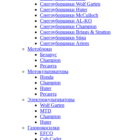
Снегоуборщики Wolf Garten
Снегоуборщики Huter
Снегоуборщики McCulloch
Снегоуборщики AL-KO
Снегоуборщики Champion
Снегоуборщики Briggs & Stratton
Снегоуборщики Stiga
Снегоуборщики Ariens
Мотоблоки
Беларус
Champion
Ресанта
Мотокультиваторы
Honda
Champion
Huter
Ресанта
Электрокультиваторы
Wolf Garten
MTD
Champion
Huter
Газонокосилки
EFCO
Cub Cadet