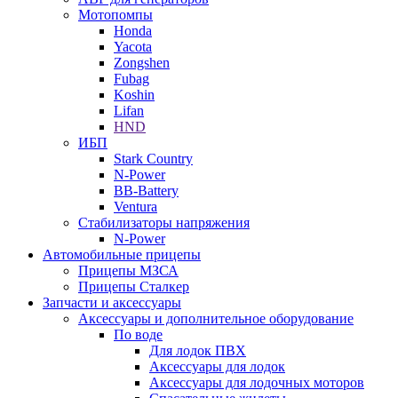
Мотопомпы
Honda
Yacota
Zongshen
Fubag
Koshin
Lifan
HND
ИБП
Stark Country
N-Power
BB-Battery
Ventura
Стабилизаторы напряжения
N-Power
Автомобильные прицепы
Прицепы МЗСА
Прицепы Сталкер
Запчасти и аксессуары
Аксессуары и дополнительное оборудование
По воде
Для лодок ПВХ
Аксессуары для лодок
Аксессуары для лодочных моторов