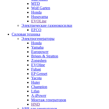
MTD
Wolf Garten
Honda
Husqvarna
EVOLine
Электрические газонокосилки
EFCO
Силовая техника
Электрогенераторы
Honda
Yamaha
Europower
Briggs & Stratton
Zongshen
EVOline
Fubag
EP Genset
Yacota
Huter
Champion
Lifan
A-iPower
Монтаж генераторов
HND
АВР для генераторов