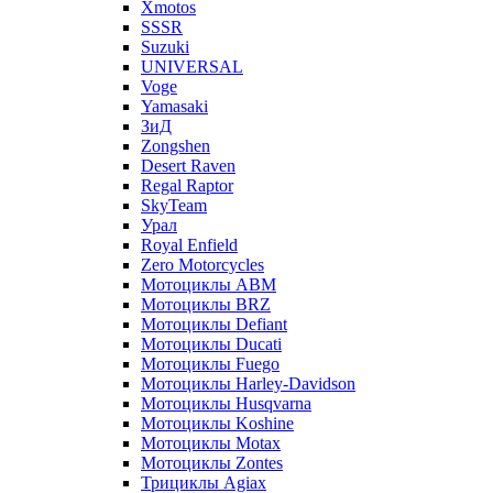
Xmotos
SSSR
Suzuki
UNIVERSAL
Voge
Yamasaki
ЗиД
Zongshen
Desert Raven
Regal Raptor
SkyTeam
Урал
Royal Enfield
Zero Motorcycles
Мотоциклы ABM
Мотоциклы BRZ
Мотоциклы Defiant
Мотоциклы Ducati
Мотоциклы Fuego
Мотоциклы Harley-Davidson
Мотоциклы Husqvarna
Мотоциклы Koshine
Мотоциклы Motax
Мотоциклы Zontes
Трициклы Agiax