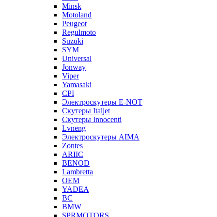
Minsk
Motoland
Peugeot
Regulmoto
Suzuki
SYM
Universal
Jonway
Viper
Yamasaki
CPI
Электроскутеры E-NOT
Скутеры Italjet
Скутеры Innocenti
Lvneng
Электроскутеры AIMA
Zontes
ARIIC
BENOD
Lambretta
OEM
YADEA
BC
BMW
SPRMOTORS