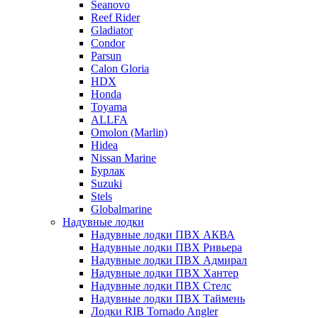
Seanovo
Reef Rider
Gladiator
Condor
Parsun
Calon Gloria
HDX
Honda
Toyama
ALLFA
Omolon (Marlin)
Hidea
Nissan Marine
Бурлак
Suzuki
Stels
Globalmarine
Надувные лодки
Надувные лодки ПВХ АКВА
Надувные лодки ПВХ Ривьера
Надувные лодки ПВХ Адмирал
Надувные лодки ПВХ Хантер
Надувные лодки ПВХ Стелс
Надувные лодки ПВХ Таймень
Лодки RIB Tornado Angler