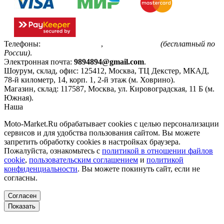
Телефоны:
+7(495)799-85-55
,
8(800)511-48-94
(бесплатный по
России)
.
Электронная почта:
9894894@gmail.com
.
Шоурум, склад, офис:
125412
,
Москва
,
ТЦ Декстер, МКАД,
78-й километр, 14, корп. 1, 2-й этаж (м. Ховрино)
.
Магазин, склад:
117587
,
Москва
,
ул. Кировоградская, 11 Б (м.
Южная)
.
Наша
Политика конфиденциальности
Moto-Market.Ru обрабатывает сookies с целью персонализации
сервисов и для удобства пользования сайтом. Вы можете
запретить обработку сookies в настройках браузера.
Пожалуйста, ознакомьтесь с
политикой в отношении файлов
cookie
,
пользовательским соглашением
и
политикой
конфиденциальности
. Вы можете покинуть сайт, если не
согласны.
Согласен
Показать