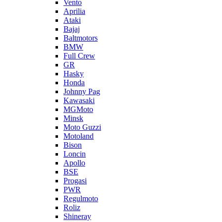
Vento
Aprilia
Ataki
Bajaj
Baltmotors
BMW
Full Crew
GR
Hasky
Honda
Johnny Pag
Kawasaki
MGMoto
Minsk
Moto Guzzi
Motoland
Bison
Loncin
Apollo
BSE
Progasi
PWR
Regulmoto
Roliz
Shineray