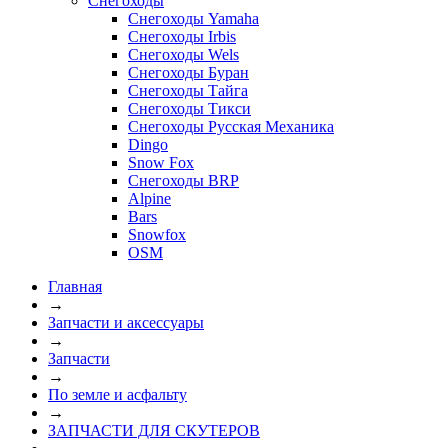
Снегоходы
Снегоходы Yamaha
Снегоходы Irbis
Снегоходы Wels
Снегоходы Буран
Снегоходы Тайга
Снегоходы Тикси
Снегоходы Русская Механика
Dingo
Snow Fox
Снегоходы BRP
Alpine
Bars
Snowfox
OSM
Главная
→
Запчасти и аксессуары
→
Запчасти
→
По земле и асфальту
→
ЗАПЧАСТИ ДЛЯ СКУТЕРОВ