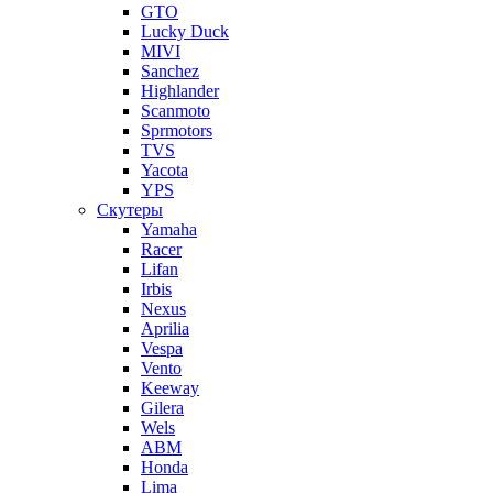
GTO
Lucky Duck
MIVI
Sanchez
Highlander
Scanmoto
Sprmotors
TVS
Yacota
YPS
Скутеры
Yamaha
Racer
Lifan
Irbis
Nexus
Aprilia
Vespa
Vento
Keeway
Gilera
Wels
ABM
Honda
Lima