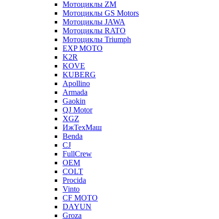
Мотоциклы ZM
Мотоциклы GS Motors
Мотоциклы JAWA
Мотоциклы RATO
Мотоциклы Triumph
EXP MOTO
K2R
KOVE
KUBERG
Apollino
Armada
Gaokin
QJ Motor
XGZ
ИжТехМаш
Benda
CJ
FullCrew
OEM
COLT
Procida
Vinto
CF MOTO
DAYUN
Groza