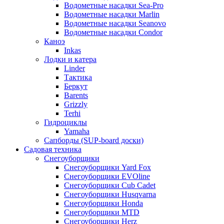
Водометные насадки Sea-Pro
Водометные насадки Marlin
Водометные насадки Seanovo
Водометные насадки Condor
Каноэ
Inkas
Лодки и катера
Linder
Тактика
Беркут
Barents
Grizzly
Terhi
Гидроциклы
Yamaha
Сапборды (SUP-board доски)
Садовая техника
Снегоуборщики
Снегоуборщики Yard Fox
Снегоуборщики EVOline
Снегоуборщики Cub Cadet
Снегоуборщики Husqvarna
Снегоуборщики Honda
Снегоуборщики MTD
Снегоуборщики Herz