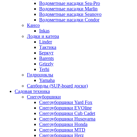
Водометные насадки Sea-Pro
Водометные насадки Marlin
Водометные насадки Seanovo
Водометные насадки Condor
Каноэ
Inkas
Лодки и катера
Linder
Тактика
Беркут
Barents
Grizzly
Terhi
Гидроциклы
Yamaha
Сапборды (SUP-board доски)
Садовая техника
Снегоуборщики
Снегоуборщики Yard Fox
Снегоуборщики EVOline
Снегоуборщики Cub Cadet
Снегоуборщики Husqvarna
Снегоуборщики Honda
Снегоуборщики MTD
Снегоуборщики Herz