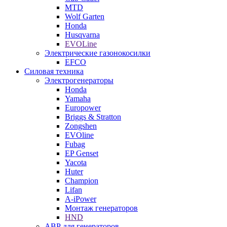
MTD
Wolf Garten
Honda
Husqvarna
EVOLine
Электрические газонокосилки
EFCO
Силовая техника
Электрогенераторы
Honda
Yamaha
Europower
Briggs & Stratton
Zongshen
EVOline
Fubag
EP Genset
Yacota
Huter
Champion
Lifan
A-iPower
Монтаж генераторов
HND
АВР для генераторов