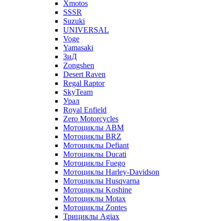
Xmotos
SSSR
Suzuki
UNIVERSAL
Voge
Yamasaki
ЗиД
Zongshen
Desert Raven
Regal Raptor
SkyTeam
Урал
Royal Enfield
Zero Motorcycles
Мотоциклы ABM
Мотоциклы BRZ
Мотоциклы Defiant
Мотоциклы Ducati
Мотоциклы Fuego
Мотоциклы Harley-Davidson
Мотоциклы Husqvarna
Мотоциклы Koshine
Мотоциклы Motax
Мотоциклы Zontes
Трициклы Agiax