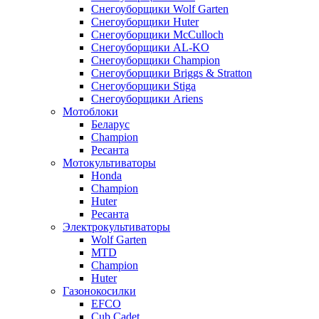
Снегоуборщики Wolf Garten
Снегоуборщики Huter
Снегоуборщики McCulloch
Снегоуборщики AL-KO
Снегоуборщики Champion
Снегоуборщики Briggs & Stratton
Снегоуборщики Stiga
Снегоуборщики Ariens
Мотоблоки
Беларус
Champion
Ресанта
Мотокультиваторы
Honda
Champion
Huter
Ресанта
Электрокультиваторы
Wolf Garten
MTD
Champion
Huter
Газонокосилки
EFCO
Cub Cadet