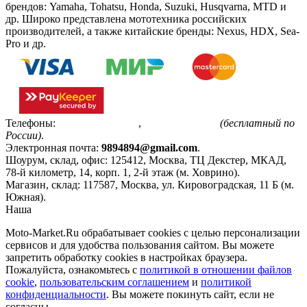
брендов: Yamaha, Tohatsu, Honda, Suzuki, Husqvarna, MTD и
др. Широко представлена мототехника российских
производителей, а также китайские бренды: Nexus, HDX, Sea-
Pro и др.
Телефоны:
+7(495)799-85-55
,
8(800)511-48-94
(бесплатный по
России)
.
Электронная почта:
9894894@gmail.com
.
Шоурум, склад, офис:
125412
,
Москва
,
ТЦ Декстер, МКАД,
78-й километр, 14, корп. 1, 2-й этаж (м. Ховрино)
.
Магазин, склад:
117587
,
Москва
,
ул. Кировоградская, 11 Б (м.
Южная)
.
Наша
Политика конфиденциальности
Moto-Market.Ru обрабатывает сookies с целью персонализации
сервисов и для удобства пользования сайтом. Вы можете
запретить обработку сookies в настройках браузера.
Пожалуйста, ознакомьтесь с
политикой в отношении файлов
cookie
,
пользовательским соглашением
и
политикой
конфиденциальности
. Вы можете покинуть сайт, если не
согласны.