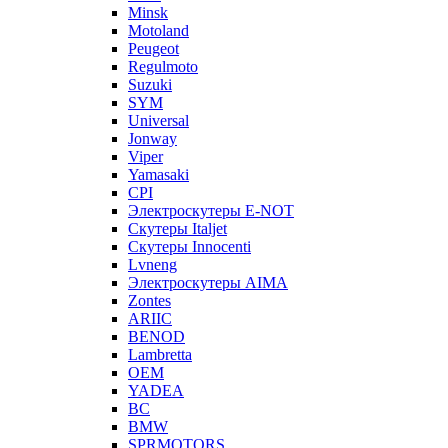
Minsk
Motoland
Peugeot
Regulmoto
Suzuki
SYM
Universal
Jonway
Viper
Yamasaki
CPI
Электроскутеры E-NOT
Скутеры Italjet
Скутеры Innocenti
Lvneng
Электроскутеры AIMA
Zontes
ARIIC
BENOD
Lambretta
OEM
YADEA
BC
BMW
SPRMOTORS