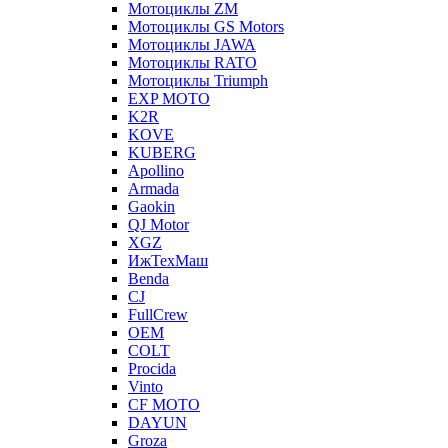
Мотоциклы ZM
Мотоциклы GS Motors
Мотоциклы JAWA
Мотоциклы RATO
Мотоциклы Triumph
EXP MOTO
K2R
KOVE
KUBERG
Apollino
Armada
Gaokin
QJ Motor
XGZ
ИжТехМаш
Benda
CJ
FullCrew
OEM
COLT
Procida
Vinto
CF MOTO
DAYUN
Groza