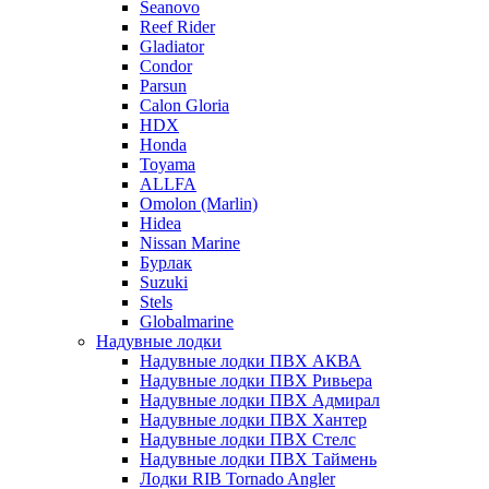
Seanovo
Reef Rider
Gladiator
Condor
Parsun
Calon Gloria
HDX
Honda
Toyama
ALLFA
Omolon (Marlin)
Hidea
Nissan Marine
Бурлак
Suzuki
Stels
Globalmarine
Надувные лодки
Надувные лодки ПВХ АКВА
Надувные лодки ПВХ Ривьера
Надувные лодки ПВХ Адмирал
Надувные лодки ПВХ Хантер
Надувные лодки ПВХ Стелс
Надувные лодки ПВХ Таймень
Лодки RIB Tornado Angler