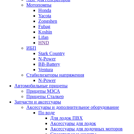
Мотопомпы
Honda
Yacota
Zongshen
Fubag
Koshin
Lifan
HND
ИБП
Stark Country
N-Power
BB-Battery
Ventura
Стабилизаторы напряжения
N-Power
Автомобильные прицепы
Прицепы МЗСА
Прицепы Сталкер
Запчасти и аксессуары
Аксессуары и дополнительное оборудование
По воде
Для лодок ПВХ
Аксессуары для лодок
Аксессуары для лодочных моторов