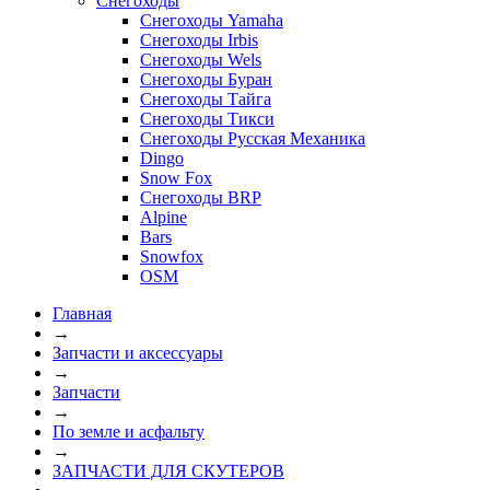
Снегоходы
Снегоходы Yamaha
Снегоходы Irbis
Снегоходы Wels
Снегоходы Буран
Снегоходы Тайга
Снегоходы Тикси
Снегоходы Русская Механика
Dingo
Snow Fox
Снегоходы BRP
Alpine
Bars
Snowfox
OSM
Главная
→
Запчасти и аксессуары
→
Запчасти
→
По земле и асфальту
→
ЗАПЧАСТИ ДЛЯ СКУТЕРОВ