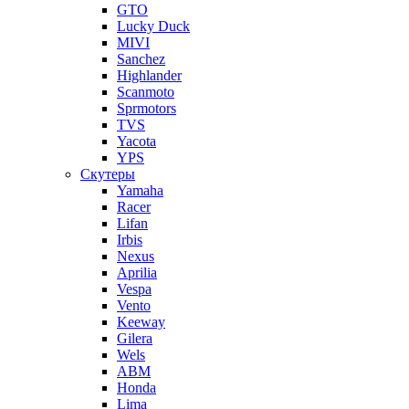
GTO
Lucky Duck
MIVI
Sanchez
Highlander
Scanmoto
Sprmotors
TVS
Yacota
YPS
Скутеры
Yamaha
Racer
Lifan
Irbis
Nexus
Aprilia
Vespa
Vento
Keeway
Gilera
Wels
ABM
Honda
Lima