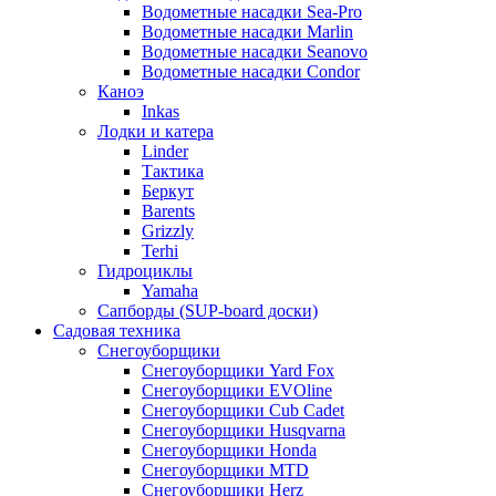
Водометные насадки Sea-Pro
Водометные насадки Marlin
Водометные насадки Seanovo
Водометные насадки Condor
Каноэ
Inkas
Лодки и катера
Linder
Тактика
Беркут
Barents
Grizzly
Terhi
Гидроциклы
Yamaha
Сапборды (SUP-board доски)
Садовая техника
Снегоуборщики
Снегоуборщики Yard Fox
Снегоуборщики EVOline
Снегоуборщики Cub Cadet
Снегоуборщики Husqvarna
Снегоуборщики Honda
Снегоуборщики MTD
Снегоуборщики Herz