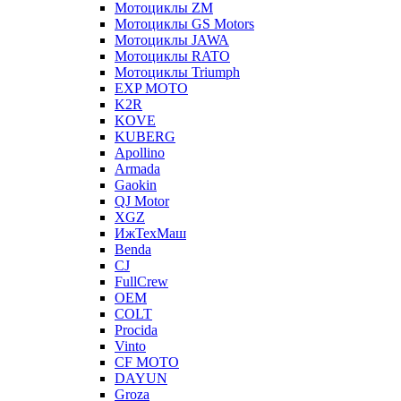
Мотоциклы ZM
Мотоциклы GS Motors
Мотоциклы JAWA
Мотоциклы RATO
Мотоциклы Triumph
EXP MOTO
K2R
KOVE
KUBERG
Apollino
Armada
Gaokin
QJ Motor
XGZ
ИжТехМаш
Benda
CJ
FullCrew
OEM
COLT
Procida
Vinto
CF MOTO
DAYUN
Groza