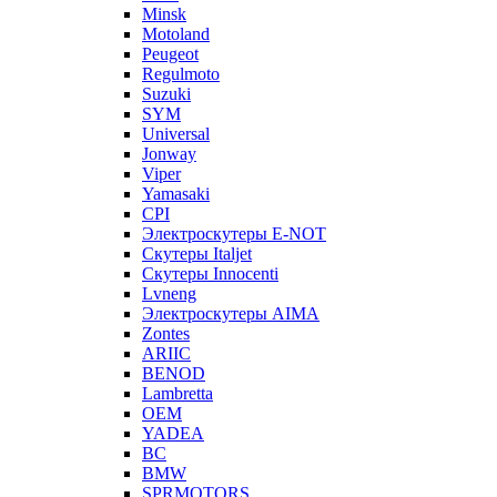
Minsk
Motoland
Peugeot
Regulmoto
Suzuki
SYM
Universal
Jonway
Viper
Yamasaki
CPI
Электроскутеры E-NOT
Скутеры Italjet
Скутеры Innocenti
Lvneng
Электроскутеры AIMA
Zontes
ARIIC
BENOD
Lambretta
OEM
YADEA
BC
BMW
SPRMOTORS