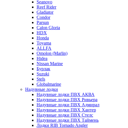
Seanovo
Reef Rider
Gladiator
Condor
Parsun
Calon Gloria
HDX
Honda
Toyama
ALLFA
Omolon (Marlin)
Hidea
Nissan Marine
Бурлак
Suzuki
Stels
Globalmarine
Надувные лодки
Надувные лодки ПВХ АКВА
Надувные лодки ПВХ Ривьера
Надувные лодки ПВХ Адмирал
Надувные лодки ПВХ Хантер
Надувные лодки ПВХ Стелс
Надувные лодки ПВХ Таймень
Лодки RIB Tornado Angler