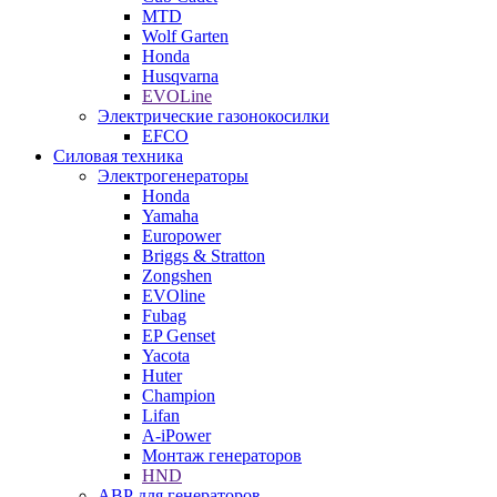
MTD
Wolf Garten
Honda
Husqvarna
EVOLine
Электрические газонокосилки
EFCO
Силовая техника
Электрогенераторы
Honda
Yamaha
Europower
Briggs & Stratton
Zongshen
EVOline
Fubag
EP Genset
Yacota
Huter
Champion
Lifan
A-iPower
Монтаж генераторов
HND
АВР для генераторов