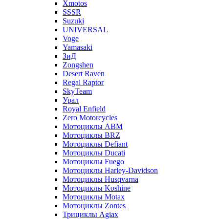
Xmotos
SSSR
Suzuki
UNIVERSAL
Voge
Yamasaki
ЗиД
Zongshen
Desert Raven
Regal Raptor
SkyTeam
Урал
Royal Enfield
Zero Motorcycles
Мотоциклы ABM
Мотоциклы BRZ
Мотоциклы Defiant
Мотоциклы Ducati
Мотоциклы Fuego
Мотоциклы Harley-Davidson
Мотоциклы Husqvarna
Мотоциклы Koshine
Мотоциклы Motax
Мотоциклы Zontes
Трициклы Agiax