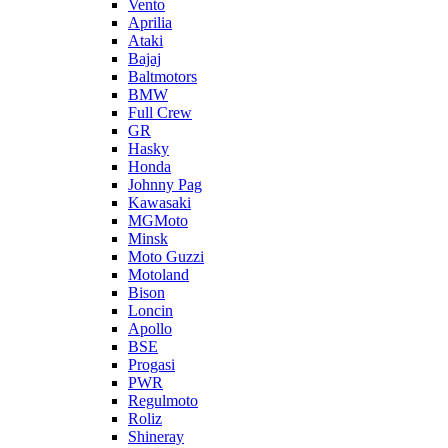
Vento
Aprilia
Ataki
Bajaj
Baltmotors
BMW
Full Crew
GR
Hasky
Honda
Johnny Pag
Kawasaki
MGMoto
Minsk
Moto Guzzi
Motoland
Bison
Loncin
Apollo
BSE
Progasi
PWR
Regulmoto
Roliz
Shineray