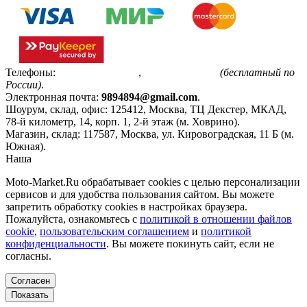
Телефоны:
+7(495)799-85-55
,
8(800)511-48-94
(бесплатный по
России)
.
Электронная почта:
9894894@gmail.com
.
Шоурум, склад, офис:
125412
,
Москва
,
ТЦ Декстер, МКАД,
78-й километр, 14, корп. 1, 2-й этаж (м. Ховрино)
.
Магазин, склад:
117587
,
Москва
,
ул. Кировоградская, 11 Б (м.
Южная)
.
Наша
Политика конфиденциальности
Moto-Market.Ru обрабатывает сookies с целью персонализации
сервисов и для удобства пользования сайтом. Вы можете
запретить обработку сookies в настройках браузера.
Пожалуйста, ознакомьтесь с
политикой в отношении файлов
cookie
,
пользовательским соглашением
и
политикой
конфиденциальности
. Вы можете покинуть сайт, если не
согласны.
Согласен
Показать