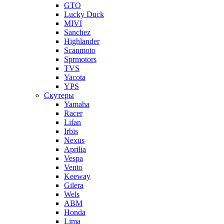
GTO
Lucky Duck
MIVI
Sanchez
Highlander
Scanmoto
Sprmotors
TVS
Yacota
YPS
Скутеры
Yamaha
Racer
Lifan
Irbis
Nexus
Aprilia
Vespa
Vento
Keeway
Gilera
Wels
ABM
Honda
Lima