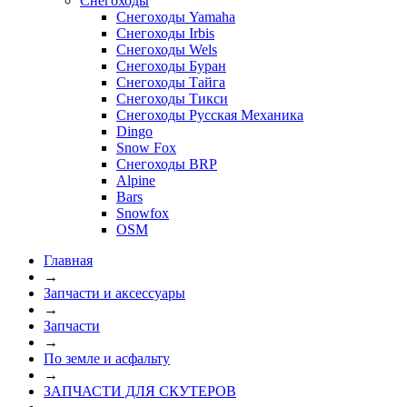
Снегоходы
Снегоходы Yamaha
Снегоходы Irbis
Снегоходы Wels
Снегоходы Буран
Снегоходы Тайга
Снегоходы Тикси
Снегоходы Русская Механика
Dingo
Snow Fox
Снегоходы BRP
Alpine
Bars
Snowfox
OSM
Главная
→
Запчасти и аксессуары
→
Запчасти
→
По земле и асфальту
→
ЗАПЧАСТИ ДЛЯ СКУТЕРОВ