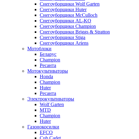
Снегоуборщики Wolf Garten
Снегоуборщики Huter
Снегоуборщики McCulloch
Снегоуборщики AL-KO
Снегоуборщики Champion
Снегоуборщики Briggs & Stratton
Снегоуборщики Stiga
Снегоуборщики Ariens
Мотоблоки
Беларус
Champion
Ресанта
Мотокультиваторы
Honda
Champion
Huter
Ресанта
Электрокультиваторы
Wolf Garten
MTD
Champion
Huter
Газонокосилки
EFCO
Cub Cadet