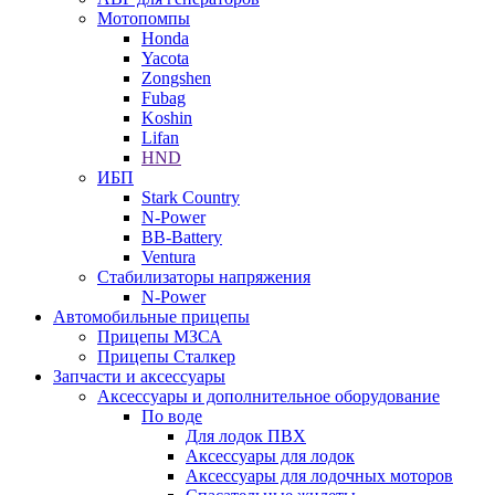
Мотопомпы
Honda
Yacota
Zongshen
Fubag
Koshin
Lifan
HND
ИБП
Stark Country
N-Power
BB-Battery
Ventura
Стабилизаторы напряжения
N-Power
Автомобильные прицепы
Прицепы МЗСА
Прицепы Сталкер
Запчасти и аксессуары
Аксессуары и дополнительное оборудование
По воде
Для лодок ПВХ
Аксессуары для лодок
Аксессуары для лодочных моторов