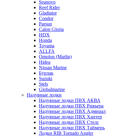
Seanovo
Reef Rider
Gladiator
Condor
Parsun
Calon Gloria
HDX
Honda
Toyama
ALLFA
Omolon (Marlin)
Hidea
Nissan Marine
Бурлак
Suzuki
Stels
Globalmarine
Надувные лодки
Надувные лодки ПВХ АКВА
Надувные лодки ПВХ Ривьера
Надувные лодки ПВХ Адмирал
Надувные лодки ПВХ Хантер
Надувные лодки ПВХ Стелс
Надувные лодки ПВХ Таймень
Лодки RIB Tornado Angler