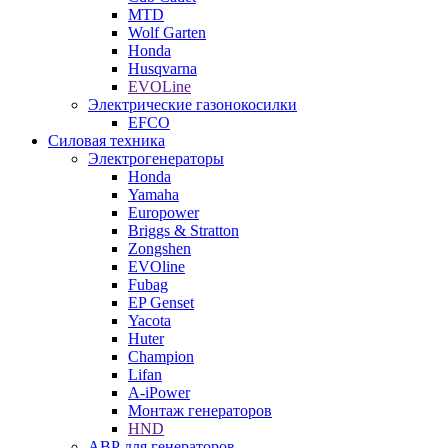
MTD
Wolf Garten
Honda
Husqvarna
EVOLine
Электрические газонокосилки
EFCO
Силовая техника
Электрогенераторы
Honda
Yamaha
Europower
Briggs & Stratton
Zongshen
EVOline
Fubag
EP Genset
Yacota
Huter
Champion
Lifan
A-iPower
Монтаж генераторов
HND
АВР для генераторов