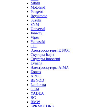
Minsk
Motoland
Peugeot
Regulmoto
Suzuki
SYM
Universal
Jonway
Viper
Yamasaki
CPI
Электроскутеры E-NOT
Скутеры Italjet
Скутеры Innocenti
Lvneng
Электроскутеры AIMA
Zontes
ARIIC
BENOD
Lambretta
OEM
YADEA
BC
BMW
SPRMOTORS