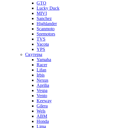
GTO
Lucky Duck
MIVI
Sanchez
Highlander
Scanmoto
Sprmotors
TVS
Yacota
YPS
Скутеры
Yamaha
Racer
Lifan
Irbis
Nexus
Aprilia
Vespa
Vento
Keeway
Gilera
Wels
ABM
Honda
Lima