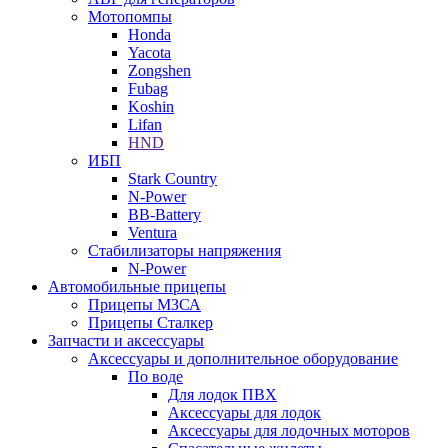
Мотопомпы
Honda
Yacota
Zongshen
Fubag
Koshin
Lifan
HND
ИБП
Stark Country
N-Power
BB-Battery
Ventura
Стабилизаторы напряжения
N-Power
Автомобильные прицепы
Прицепы МЗСА
Прицепы Сталкер
Запчасти и аксессуары
Аксессуары и дополнительное оборудование
По воде
Для лодок ПВХ
Аксессуары для лодок
Аксессуары для лодочных моторов