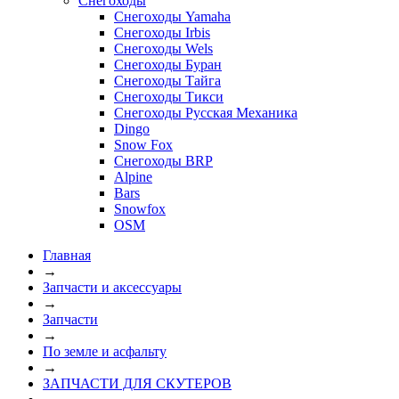
Снегоходы
Снегоходы Yamaha
Снегоходы Irbis
Снегоходы Wels
Снегоходы Буран
Снегоходы Тайга
Снегоходы Тикси
Снегоходы Русская Механика
Dingo
Snow Fox
Снегоходы BRP
Alpine
Bars
Snowfox
OSM
Главная
→
Запчасти и аксессуары
→
Запчасти
→
По земле и асфальту
→
ЗАПЧАСТИ ДЛЯ СКУТЕРОВ