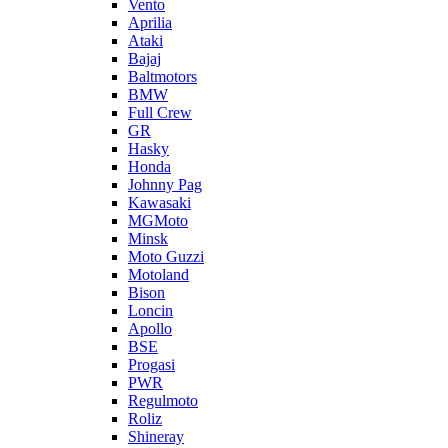
Vento
Aprilia
Ataki
Bajaj
Baltmotors
BMW
Full Crew
GR
Hasky
Honda
Johnny Pag
Kawasaki
MGMoto
Minsk
Moto Guzzi
Motoland
Bison
Loncin
Apollo
BSE
Progasi
PWR
Regulmoto
Roliz
Shineray