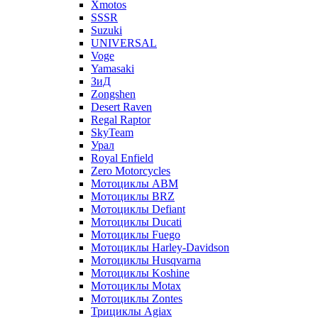
Xmotos
SSSR
Suzuki
UNIVERSAL
Voge
Yamasaki
ЗиД
Zongshen
Desert Raven
Regal Raptor
SkyTeam
Урал
Royal Enfield
Zero Motorcycles
Мотоциклы ABM
Мотоциклы BRZ
Мотоциклы Defiant
Мотоциклы Ducati
Мотоциклы Fuego
Мотоциклы Harley-Davidson
Мотоциклы Husqvarna
Мотоциклы Koshine
Мотоциклы Motax
Мотоциклы Zontes
Трициклы Agiax