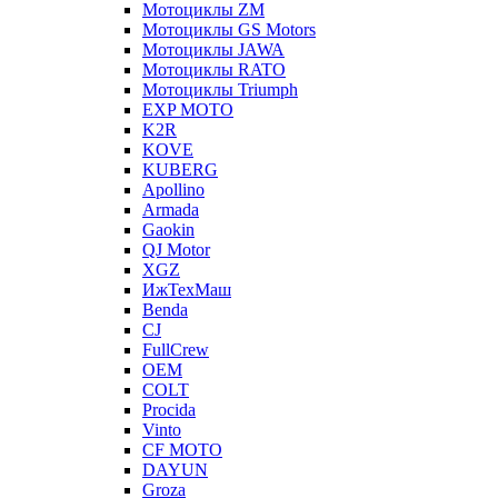
Мотоциклы ZM
Мотоциклы GS Motors
Мотоциклы JAWA
Мотоциклы RATO
Мотоциклы Triumph
EXP MOTO
K2R
KOVE
KUBERG
Apollino
Armada
Gaokin
QJ Motor
XGZ
ИжТехМаш
Benda
CJ
FullCrew
OEM
COLT
Procida
Vinto
CF MOTO
DAYUN
Groza