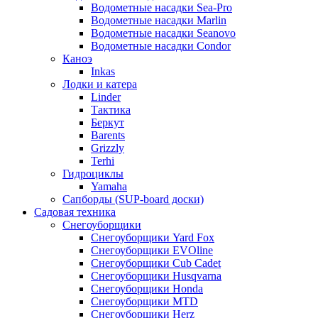
Водометные насадки Sea-Pro
Водометные насадки Marlin
Водометные насадки Seanovo
Водометные насадки Condor
Каноэ
Inkas
Лодки и катера
Linder
Тактика
Беркут
Barents
Grizzly
Terhi
Гидроциклы
Yamaha
Сапборды (SUP-board доски)
Садовая техника
Снегоуборщики
Снегоуборщики Yard Fox
Снегоуборщики EVOline
Снегоуборщики Cub Cadet
Снегоуборщики Husqvarna
Снегоуборщики Honda
Снегоуборщики MTD
Снегоуборщики Herz