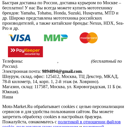
Быстрая доставка по России, доставка курьером по Москве –
бесплатно!
У нас Вы всегда можете купить мототехнику
брендов: Yamaha, Tohatsu, Honda, Suzuki, Husqvarna, MTD и
др. Широко представлена мототехника российских
производителей, а также китайские бренды: Nexus, HDX, Sea-
Pro и др.
Телефоны:
+7(495)799-85-55
,
8(800)511-48-94
(бесплатный по
России)
.
Электронная почта:
9894894@gmail.com
.
Шоурум, склад, офис:
125412
,
Москва
,
ТЦ Декстер, МКАД,
78-й километр, 14, корп. 1, 2-й этаж (м. Ховрино)
.
Магазин, склад:
117587
,
Москва
,
ул. Кировоградская, 11 Б (м.
Южная)
.
Наша
Политика конфиденциальности
Moto-Market.Ru обрабатывает сookies с целью персонализации
сервисов и для удобства пользования сайтом. Вы можете
запретить обработку сookies в настройках браузера.
Пожалуйста, ознакомьтесь с
политикой в отношении файлов
cookie
,
пользовательским соглашением
и
политикой