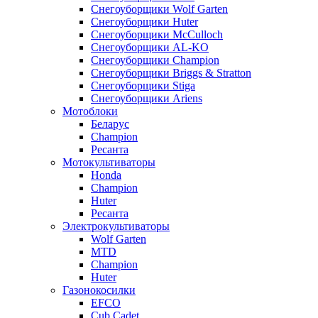
Снегоуборщики Wolf Garten
Снегоуборщики Huter
Снегоуборщики McCulloch
Снегоуборщики AL-KO
Снегоуборщики Champion
Снегоуборщики Briggs & Stratton
Снегоуборщики Stiga
Снегоуборщики Ariens
Мотоблоки
Беларус
Champion
Ресанта
Мотокультиваторы
Honda
Champion
Huter
Ресанта
Электрокультиваторы
Wolf Garten
MTD
Champion
Huter
Газонокосилки
EFCO
Cub Cadet