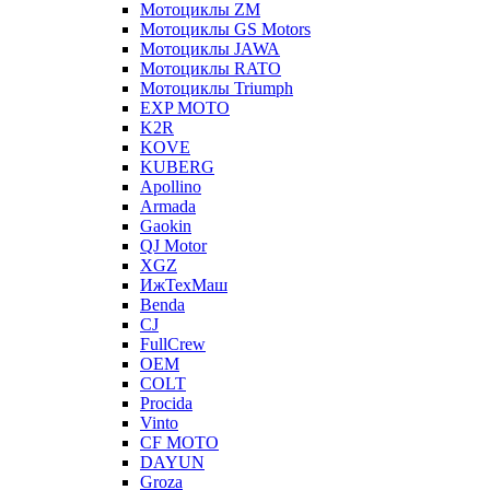
Мотоциклы ZM
Мотоциклы GS Motors
Мотоциклы JAWA
Мотоциклы RATO
Мотоциклы Triumph
EXP MOTO
K2R
KOVE
KUBERG
Apollino
Armada
Gaokin
QJ Motor
XGZ
ИжТехМаш
Benda
CJ
FullCrew
OEM
COLT
Procida
Vinto
CF MOTO
DAYUN
Groza