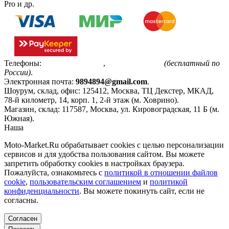
Pro и др.
Телефоны:
+7(495)799-85-55
,
8(800)511-48-94
(бесплатный по
России)
.
Электронная почта:
9894894@gmail.com
.
Шоурум, склад, офис:
125412
,
Москва
,
ТЦ Декстер, МКАД,
78-й километр, 14, корп. 1, 2-й этаж (м. Ховрино)
.
Магазин, склад:
117587
,
Москва
,
ул. Кировоградская, 11 Б (м.
Южная)
.
Наша
Политика конфиденциальности
Moto-Market.Ru обрабатывает сookies с целью персонализации
сервисов и для удобства пользования сайтом. Вы можете
запретить обработку сookies в настройках браузера.
Пожалуйста, ознакомьтесь с
политикой в отношении файлов
cookie
,
пользовательским соглашением
и
политикой
конфиденциальности
. Вы можете покинуть сайт, если не
согласны.
Согласен