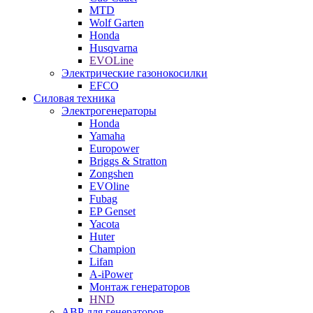
MTD
Wolf Garten
Honda
Husqvarna
EVOLine
Электрические газонокосилки
EFCO
Силовая техника
Электрогенераторы
Honda
Yamaha
Europower
Briggs & Stratton
Zongshen
EVOline
Fubag
EP Genset
Yacota
Huter
Champion
Lifan
A-iPower
Монтаж генераторов
HND
АВР для генераторов