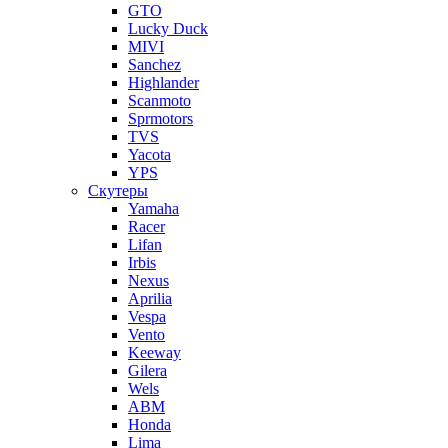
GTO
Lucky Duck
MIVI
Sanchez
Highlander
Scanmoto
Sprmotors
TVS
Yacota
YPS
Скутеры
Yamaha
Racer
Lifan
Irbis
Nexus
Aprilia
Vespa
Vento
Keeway
Gilera
Wels
ABM
Honda
Lima