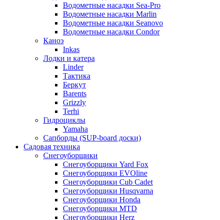
Водометные насадки Sea-Pro
Водометные насадки Marlin
Водометные насадки Seanovo
Водометные насадки Condor
Каноэ
Inkas
Лодки и катера
Linder
Тактика
Беркут
Barents
Grizzly
Terhi
Гидроциклы
Yamaha
Сапборды (SUP-board доски)
Садовая техника
Снегоуборщики
Снегоуборщики Yard Fox
Снегоуборщики EVOline
Снегоуборщики Cub Cadet
Снегоуборщики Husqvarna
Снегоуборщики Honda
Снегоуборщики MTD
Снегоуборщики Herz