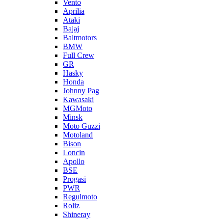
Vento
Aprilia
Ataki
Bajaj
Baltmotors
BMW
Full Crew
GR
Hasky
Honda
Johnny Pag
Kawasaki
MGMoto
Minsk
Moto Guzzi
Motoland
Bison
Loncin
Apollo
BSE
Progasi
PWR
Regulmoto
Roliz
Shineray