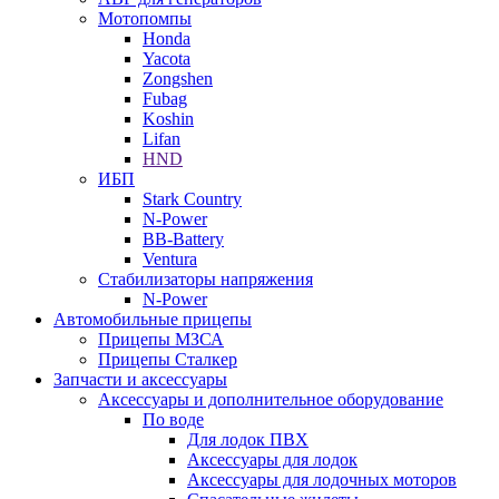
Мотопомпы
Honda
Yacota
Zongshen
Fubag
Koshin
Lifan
HND
ИБП
Stark Country
N-Power
BB-Battery
Ventura
Стабилизаторы напряжения
N-Power
Автомобильные прицепы
Прицепы МЗСА
Прицепы Сталкер
Запчасти и аксессуары
Аксессуары и дополнительное оборудование
По воде
Для лодок ПВХ
Аксессуары для лодок
Аксессуары для лодочных моторов