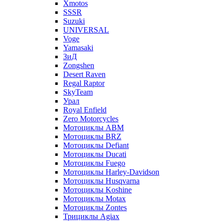
Xmotos
SSSR
Suzuki
UNIVERSAL
Voge
Yamasaki
ЗиД
Zongshen
Desert Raven
Regal Raptor
SkyTeam
Урал
Royal Enfield
Zero Motorcycles
Мотоциклы ABM
Мотоциклы BRZ
Мотоциклы Defiant
Мотоциклы Ducati
Мотоциклы Fuego
Мотоциклы Harley-Davidson
Мотоциклы Husqvarna
Мотоциклы Koshine
Мотоциклы Motax
Мотоциклы Zontes
Трициклы Agiax