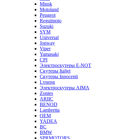
Minsk
Motoland
Peugeot
Regulmoto
Suzuki
SYM
Universal
Jonway
Viper
Yamasaki
CPI
Электроскутеры E-NOT
Скутеры Italjet
Скутеры Innocenti
Lvneng
Электроскутеры AIMA
Zontes
ARIIC
BENOD
Lambretta
OEM
YADEA
BC
BMW
SPRMOTORS