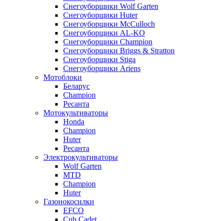
Снегоуборщики Wolf Garten
Снегоуборщики Huter
Снегоуборщики McCulloch
Снегоуборщики AL-KO
Снегоуборщики Champion
Снегоуборщики Briggs & Stratton
Снегоуборщики Stiga
Снегоуборщики Ariens
Мотоблоки
Беларус
Champion
Ресанта
Мотокультиваторы
Honda
Champion
Huter
Ресанта
Электрокультиваторы
Wolf Garten
MTD
Champion
Huter
Газонокосилки
EFCO
Cub Cadet