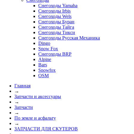
Снегоходы
Снегоходы Yamaha
Снегоходы Irbis
Снегоходы Wels
Снегоходы Буран
Снегоходы Тайга
Снегоходы Тикси
Снегоходы Русская Механика
Dingo
Snow Fox
Снегоходы BRP
Alpine
Bars
Snowfox
OSM
Главная
→
Запчасти и аксессуары
→
Запчасти
→
По земле и асфальту
→
ЗАПЧАСТИ ДЛЯ СКУТЕРОВ