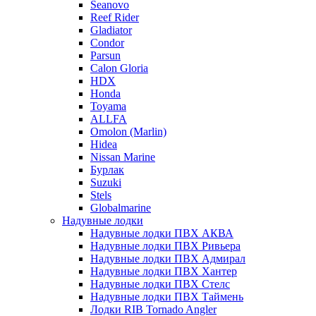
Seanovo
Reef Rider
Gladiator
Condor
Parsun
Calon Gloria
HDX
Honda
Toyama
ALLFA
Omolon (Marlin)
Hidea
Nissan Marine
Бурлак
Suzuki
Stels
Globalmarine
Надувные лодки
Надувные лодки ПВХ АКВА
Надувные лодки ПВХ Ривьера
Надувные лодки ПВХ Адмирал
Надувные лодки ПВХ Хантер
Надувные лодки ПВХ Стелс
Надувные лодки ПВХ Таймень
Лодки RIB Tornado Angler