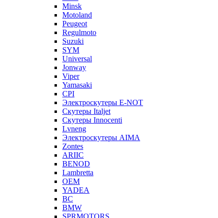
Minsk
Motoland
Peugeot
Regulmoto
Suzuki
SYM
Universal
Jonway
Viper
Yamasaki
CPI
Электроскутеры E-NOT
Скутеры Italjet
Скутеры Innocenti
Lvneng
Электроскутеры AIMA
Zontes
ARIIC
BENOD
Lambretta
OEM
YADEA
BC
BMW
SPRMOTORS