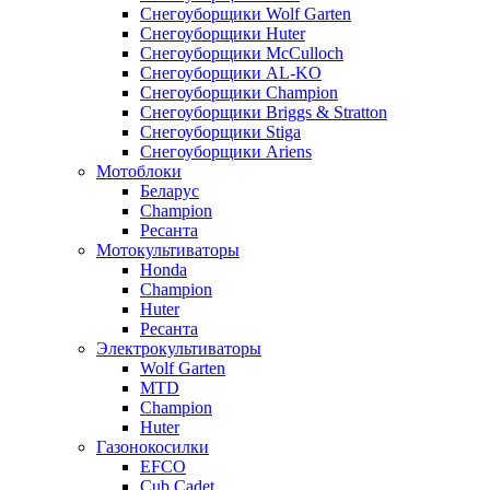
Снегоуборщики Wolf Garten
Снегоуборщики Huter
Снегоуборщики McCulloch
Снегоуборщики AL-KO
Снегоуборщики Champion
Снегоуборщики Briggs & Stratton
Снегоуборщики Stiga
Снегоуборщики Ariens
Мотоблоки
Беларус
Champion
Ресанта
Мотокультиваторы
Honda
Champion
Huter
Ресанта
Электрокультиваторы
Wolf Garten
MTD
Champion
Huter
Газонокосилки
EFCO
Cub Cadet