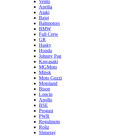
Vento
Aprilia
Ataki
Bajaj
Baltmotors
BMW
Full Crew
GR
Hasky
Honda
Johnny Pag
Kawasaki
MGMoto
Minsk
Moto Guzzi
Motoland
Bison
Loncin
Apollo
BSE
Progasi
PWR
Regulmoto
Roliz
Shineray