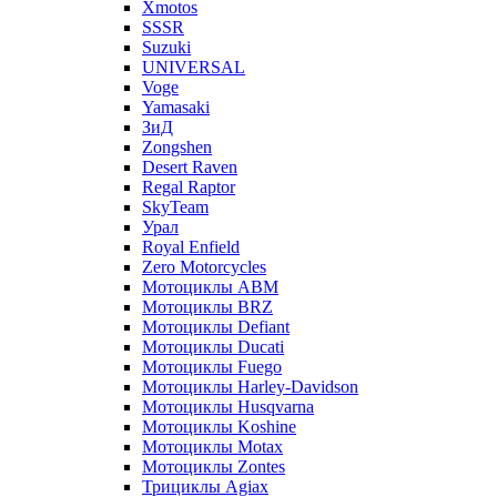
Xmotos
SSSR
Suzuki
UNIVERSAL
Voge
Yamasaki
ЗиД
Zongshen
Desert Raven
Regal Raptor
SkyTeam
Урал
Royal Enfield
Zero Motorcycles
Мотоциклы ABM
Мотоциклы BRZ
Мотоциклы Defiant
Мотоциклы Ducati
Мотоциклы Fuego
Мотоциклы Harley-Davidson
Мотоциклы Husqvarna
Мотоциклы Koshine
Мотоциклы Motax
Мотоциклы Zontes
Трициклы Agiax