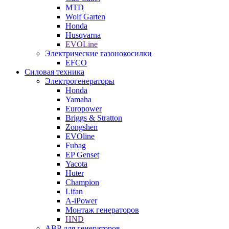
MTD
Wolf Garten
Honda
Husqvarna
EVOLine
Электрические газонокосилки
EFCO
Силовая техника
Электрогенераторы
Honda
Yamaha
Europower
Briggs & Stratton
Zongshen
EVOline
Fubag
EP Genset
Yacota
Huter
Champion
Lifan
A-iPower
Монтаж генераторов
HND
АВР для генераторов