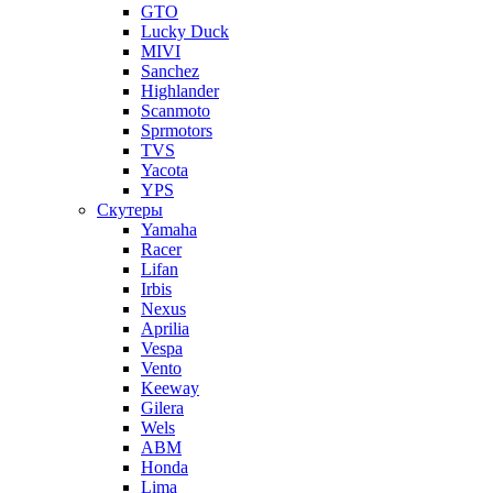
GTO
Lucky Duck
MIVI
Sanchez
Highlander
Scanmoto
Sprmotors
TVS
Yacota
YPS
Скутеры
Yamaha
Racer
Lifan
Irbis
Nexus
Aprilia
Vespa
Vento
Keeway
Gilera
Wels
ABM
Honda
Lima