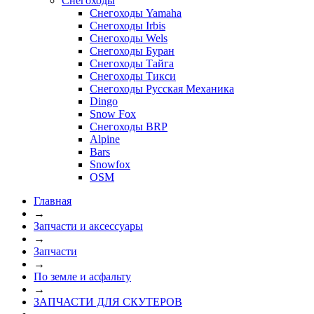
Снегоходы
Снегоходы Yamaha
Снегоходы Irbis
Снегоходы Wels
Снегоходы Буран
Снегоходы Тайга
Снегоходы Тикси
Снегоходы Русская Механика
Dingo
Snow Fox
Снегоходы BRP
Alpine
Bars
Snowfox
OSM
Главная
→
Запчасти и аксессуары
→
Запчасти
→
По земле и асфальту
→
ЗАПЧАСТИ ДЛЯ СКУТЕРОВ