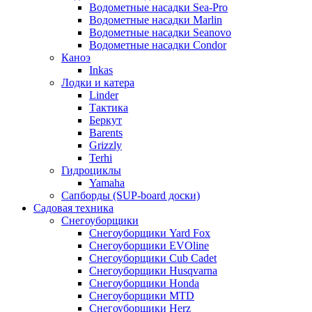
Водометные насадки Sea-Pro
Водометные насадки Marlin
Водометные насадки Seanovo
Водометные насадки Condor
Каноэ
Inkas
Лодки и катера
Linder
Тактика
Беркут
Barents
Grizzly
Terhi
Гидроциклы
Yamaha
Сапборды (SUP-board доски)
Садовая техника
Снегоуборщики
Снегоуборщики Yard Fox
Снегоуборщики EVOline
Снегоуборщики Cub Cadet
Снегоуборщики Husqvarna
Снегоуборщики Honda
Снегоуборщики MTD
Снегоуборщики Herz