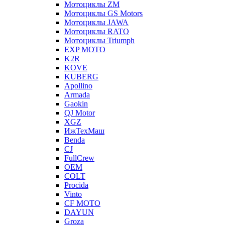
Мотоциклы ZM
Мотоциклы GS Motors
Мотоциклы JAWA
Мотоциклы RATO
Мотоциклы Triumph
EXP MOTO
K2R
KOVE
KUBERG
Apollino
Armada
Gaokin
QJ Motor
XGZ
ИжТехМаш
Benda
CJ
FullCrew
OEM
COLT
Procida
Vinto
CF MOTO
DAYUN
Groza