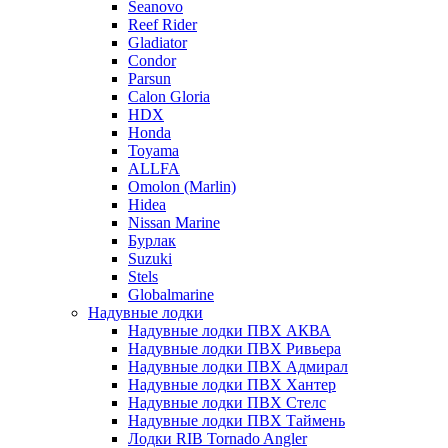
Seanovo
Reef Rider
Gladiator
Condor
Parsun
Calon Gloria
HDX
Honda
Toyama
ALLFA
Omolon (Marlin)
Hidea
Nissan Marine
Бурлак
Suzuki
Stels
Globalmarine
Надувные лодки
Надувные лодки ПВХ АКВА
Надувные лодки ПВХ Ривьера
Надувные лодки ПВХ Адмирал
Надувные лодки ПВХ Хантер
Надувные лодки ПВХ Стелс
Надувные лодки ПВХ Таймень
Лодки RIB Tornado Angler