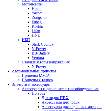
Мотопомпы
Honda
Yacota
Zongshen
Fubag
Koshin
Lifan
HND
ИБП
Stark Country
N-Power
BB-Battery
Ventura
Стабилизаторы напряжения
N-Power
Автомобильные прицепы
Прицепы МЗСА
Прицепы Сталкер
Запчасти и аксессуары
Аксессуары и дополнительное оборудование
По воде
Для лодок ПВХ
Аксессуары для лодок
Аксессуары для лодочных моторов