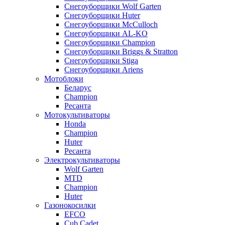
Снегоуборщики Wolf Garten
Снегоуборщики Huter
Снегоуборщики McCulloch
Снегоуборщики AL-KO
Снегоуборщики Champion
Снегоуборщики Briggs & Stratton
Снегоуборщики Stiga
Снегоуборщики Ariens
Мотоблоки
Беларус
Champion
Ресанта
Мотокультиваторы
Honda
Champion
Huter
Ресанта
Электрокультиваторы
Wolf Garten
MTD
Champion
Huter
Газонокосилки
EFCO
Cub Cadet