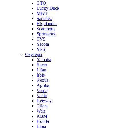
GTO
Lucky Duck
MIVI
Sanchez
Highlander
Scanmoto
Sprmotors
TVS
Yacota
YPS
Скутеры
Yamaha
Racer
Lifan
Irbis
Nexus
Aprilia
Vespa
Vento
Keeway
Gilera
Wels
ABM
Honda
Lima