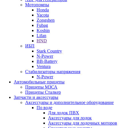
Мотопомпы
Honda
Yacota
Zongshen
Fubag
Koshin
Lifan
HND
ИБП
Stark Country
N-Power
BB-Battery
Ventura
Стабилизаторы напряжения
N-Power
Автомобильные прицепы
Прицепы МЗСА
Прицепы Сталкер
Запчасти и аксессуары
Аксессуары и дополнительное оборудование
По воде
Для лодок ПВХ
Аксессуары для лодок
Аксессуары для лодочных моторов