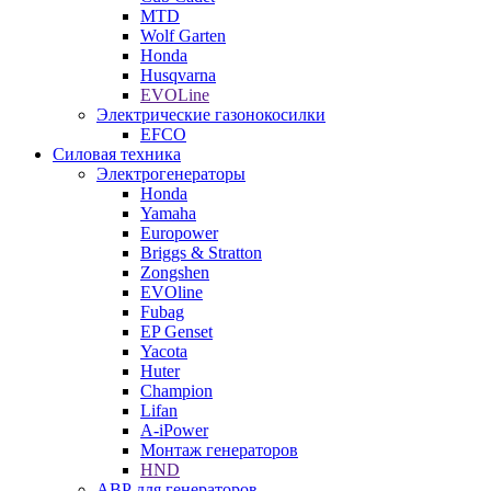
MTD
Wolf Garten
Honda
Husqvarna
EVOLine
Электрические газонокосилки
EFCO
Силовая техника
Электрогенераторы
Honda
Yamaha
Europower
Briggs & Stratton
Zongshen
EVOline
Fubag
EP Genset
Yacota
Huter
Champion
Lifan
A-iPower
Монтаж генераторов
HND
АВР для генераторов