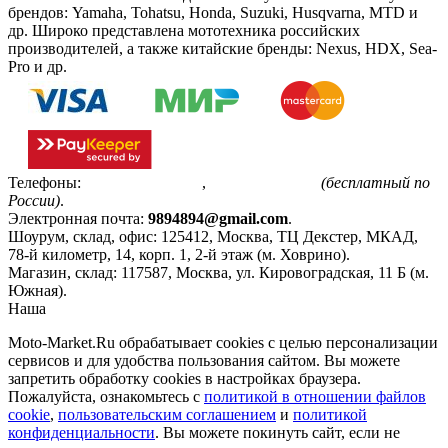
брендов: Yamaha, Tohatsu, Honda, Suzuki, Husqvarna, MTD и
др. Широко представлена мототехника российских
производителей, а также китайские бренды: Nexus, HDX, Sea-
Pro и др.
Телефоны:
+7(495)799-85-55
,
8(800)511-48-94
(бесплатный по
России)
.
Электронная почта:
9894894@gmail.com
.
Шоурум, склад, офис:
125412
,
Москва
,
ТЦ Декстер, МКАД,
78-й километр, 14, корп. 1, 2-й этаж (м. Ховрино)
.
Магазин, склад:
117587
,
Москва
,
ул. Кировоградская, 11 Б (м.
Южная)
.
Наша
Политика конфиденциальности
Moto-Market.Ru обрабатывает сookies с целью персонализации
сервисов и для удобства пользования сайтом. Вы можете
запретить обработку сookies в настройках браузера.
Пожалуйста, ознакомьтесь с
политикой в отношении файлов
cookie
,
пользовательским соглашением
и
политикой
конфиденциальности
. Вы можете покинуть сайт, если не