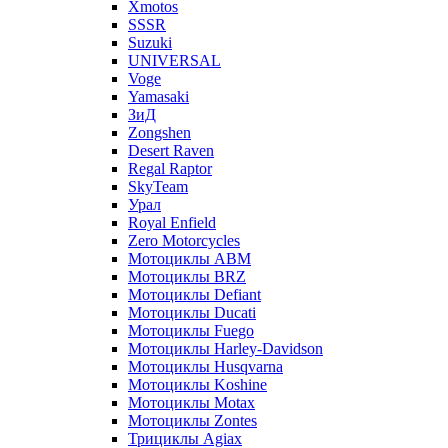
Xmotos
SSSR
Suzuki
UNIVERSAL
Voge
Yamasaki
ЗиД
Zongshen
Desert Raven
Regal Raptor
SkyTeam
Урал
Royal Enfield
Zero Motorcycles
Мотоциклы ABM
Мотоциклы BRZ
Мотоциклы Defiant
Мотоциклы Ducati
Мотоциклы Fuego
Мотоциклы Harley-Davidson
Мотоциклы Husqvarna
Мотоциклы Koshine
Мотоциклы Motax
Мотоциклы Zontes
Трициклы Agiax