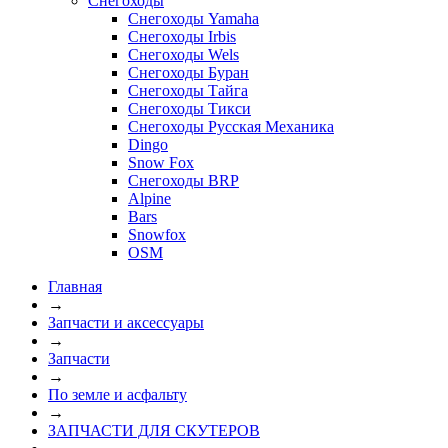
Снегоходы
Снегоходы Yamaha
Снегоходы Irbis
Снегоходы Wels
Снегоходы Буран
Снегоходы Тайга
Снегоходы Тикси
Снегоходы Русская Механика
Dingo
Snow Fox
Снегоходы BRP
Alpine
Bars
Snowfox
OSM
Главная
→
Запчасти и аксессуары
→
Запчасти
→
По земле и асфальту
→
ЗАПЧАСТИ ДЛЯ СКУТЕРОВ