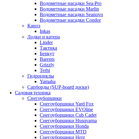
Водометные насадки Sea-Pro
Водометные насадки Marlin
Водометные насадки Seanovo
Водометные насадки Condor
Каноэ
Inkas
Лодки и катера
Linder
Тактика
Беркут
Barents
Grizzly
Terhi
Гидроциклы
Yamaha
Сапборды (SUP-board доски)
Садовая техника
Снегоуборщики
Снегоуборщики Yard Fox
Снегоуборщики EVOline
Снегоуборщики Cub Cadet
Снегоуборщики Husqvarna
Снегоуборщики Honda
Снегоуборщики MTD
Снегоуборщики Herz