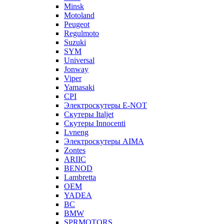
Minsk
Motoland
Peugeot
Regulmoto
Suzuki
SYM
Universal
Jonway
Viper
Yamasaki
CPI
Электроскутеры E-NOT
Скутеры Italjet
Скутеры Innocenti
Lvneng
Электроскутеры AIMA
Zontes
ARIIC
BENOD
Lambretta
OEM
YADEA
BC
BMW
SPRMOTORS