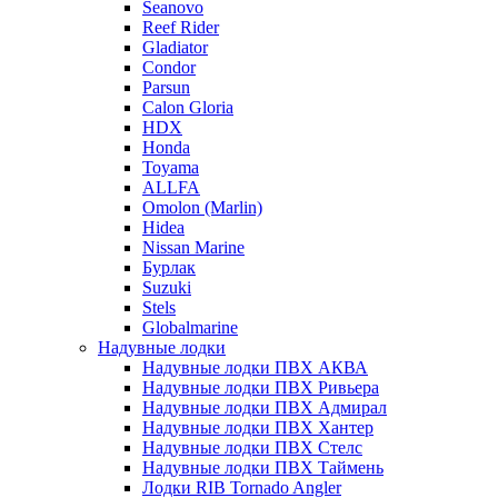
Seanovo
Reef Rider
Gladiator
Condor
Parsun
Calon Gloria
HDX
Honda
Toyama
ALLFA
Omolon (Marlin)
Hidea
Nissan Marine
Бурлак
Suzuki
Stels
Globalmarine
Надувные лодки
Надувные лодки ПВХ АКВА
Надувные лодки ПВХ Ривьера
Надувные лодки ПВХ Адмирал
Надувные лодки ПВХ Хантер
Надувные лодки ПВХ Стелс
Надувные лодки ПВХ Таймень
Лодки RIB Tornado Angler