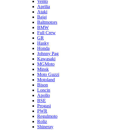
Vento
Aprilia
Ataki
Bajaj
Baltmotors
BMW
Full Crew
GR
Hasky
Honda
Johnny Pag
Kawasaki
MGMoto
Minsk
Moto Guzzi
Motoland
Bison
Loncin
Apollo
BSE
Progasi
PWR
Regulmoto
Roliz
Shineray