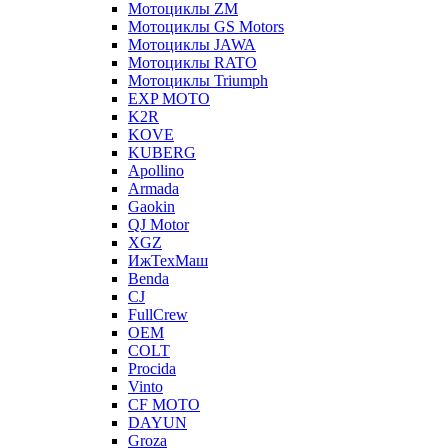
Мотоциклы ZM
Мотоциклы GS Motors
Мотоциклы JAWA
Мотоциклы RATO
Мотоциклы Triumph
EXP MOTO
K2R
KOVE
KUBERG
Apollino
Armada
Gaokin
QJ Motor
XGZ
ИжТехМаш
Benda
CJ
FullCrew
OEM
COLT
Procida
Vinto
CF MOTO
DAYUN
Groza