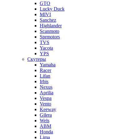
GTO
Lucky Duck
MIVI
Sanchez
Highlander
Scanmoto
Sprmotors
TVS
Yacota
YPS
Скутеры
Yamaha
Racer
Lifan
Irbis
Nexus
Aprilia
Vespa
Vento
Keeway
Gilera
Wels
ABM
Honda
Lima