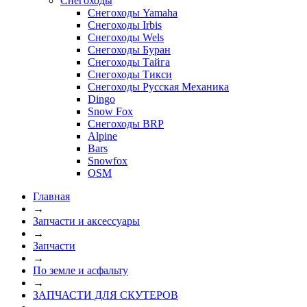
Снегоходы
Снегоходы Yamaha
Снегоходы Irbis
Снегоходы Wels
Снегоходы Буран
Снегоходы Тайга
Снегоходы Тикси
Снегоходы Русская Механика
Dingo
Snow Fox
Снегоходы BRP
Alpine
Bars
Snowfox
OSM
Главная
→
Запчасти и аксессуары
→
Запчасти
→
По земле и асфальту
→
ЗАПЧАСТИ ДЛЯ СКУТЕРОВ