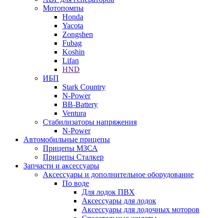
Мотопомпы
Honda
Yacota
Zongshen
Fubag
Koshin
Lifan
HND
ИБП
Stark Country
N-Power
BB-Battery
Ventura
Стабилизаторы напряжения
N-Power
Автомобильные прицепы
Прицепы МЗСА
Прицепы Сталкер
Запчасти и аксессуары
Аксессуары и дополнительное оборудование
По воде
Для лодок ПВХ
Аксессуары для лодок
Аксессуары для лодочных моторов