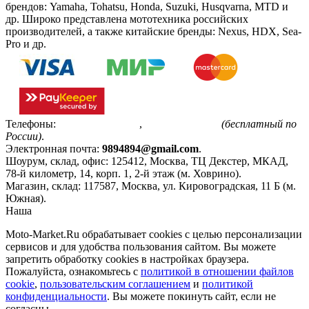
брендов: Yamaha, Tohatsu, Honda, Suzuki, Husqvarna, MTD и
др. Широко представлена мототехника российских
производителей, а также китайские бренды: Nexus, HDX, Sea-
Pro и др.
Телефоны:
+7(495)799-85-55
,
8(800)511-48-94
(бесплатный по
России)
.
Электронная почта:
9894894@gmail.com
.
Шоурум, склад, офис:
125412
,
Москва
,
ТЦ Декстер, МКАД,
78-й километр, 14, корп. 1, 2-й этаж (м. Ховрино)
.
Магазин, склад:
117587
,
Москва
,
ул. Кировоградская, 11 Б (м.
Южная)
.
Наша
Политика конфиденциальности
Moto-Market.Ru обрабатывает сookies с целью персонализации
сервисов и для удобства пользования сайтом. Вы можете
запретить обработку сookies в настройках браузера.
Пожалуйста, ознакомьтесь с
политикой в отношении файлов
cookie
,
пользовательским соглашением
и
политикой
конфиденциальности
. Вы можете покинуть сайт, если не
согласны.