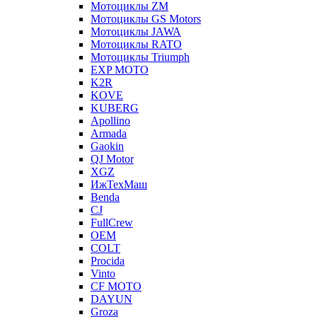
Мотоциклы ZM
Мотоциклы GS Motors
Мотоциклы JAWA
Мотоциклы RATO
Мотоциклы Triumph
EXP MOTO
K2R
KOVE
KUBERG
Apollino
Armada
Gaokin
QJ Motor
XGZ
ИжТехМаш
Benda
CJ
FullCrew
OEM
COLT
Procida
Vinto
CF MOTO
DAYUN
Groza