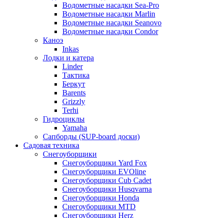
Водометные насадки Sea-Pro
Водометные насадки Marlin
Водометные насадки Seanovo
Водометные насадки Condor
Каноэ
Inkas
Лодки и катера
Linder
Тактика
Беркут
Barents
Grizzly
Terhi
Гидроциклы
Yamaha
Сапборды (SUP-board доски)
Садовая техника
Снегоуборщики
Снегоуборщики Yard Fox
Снегоуборщики EVOline
Снегоуборщики Cub Cadet
Снегоуборщики Husqvarna
Снегоуборщики Honda
Снегоуборщики MTD
Снегоуборщики Herz