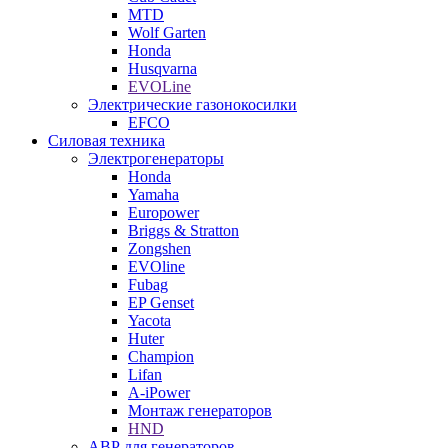
MTD
Wolf Garten
Honda
Husqvarna
EVOLine
Электрические газонокосилки
EFCO
Силовая техника
Электрогенераторы
Honda
Yamaha
Europower
Briggs & Stratton
Zongshen
EVOline
Fubag
EP Genset
Yacota
Huter
Champion
Lifan
A-iPower
Монтаж генераторов
HND
АВР для генераторов