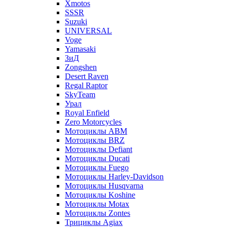
Xmotos
SSSR
Suzuki
UNIVERSAL
Voge
Yamasaki
ЗиД
Zongshen
Desert Raven
Regal Raptor
SkyTeam
Урал
Royal Enfield
Zero Motorcycles
Мотоциклы ABM
Мотоциклы BRZ
Мотоциклы Defiant
Мотоциклы Ducati
Мотоциклы Fuego
Мотоциклы Harley-Davidson
Мотоциклы Husqvarna
Мотоциклы Koshine
Мотоциклы Motax
Мотоциклы Zontes
Трициклы Agiax