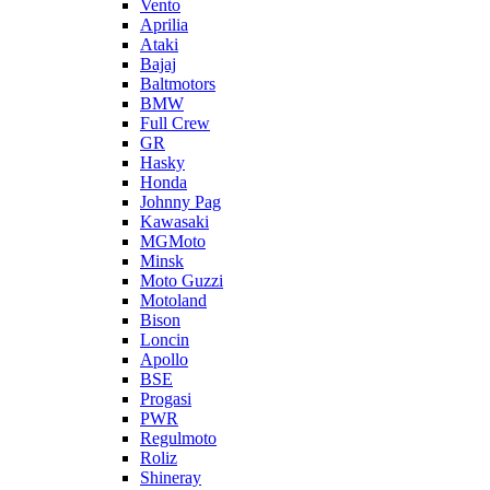
Vento
Aprilia
Ataki
Bajaj
Baltmotors
BMW
Full Crew
GR
Hasky
Honda
Johnny Pag
Kawasaki
MGMoto
Minsk
Moto Guzzi
Motoland
Bison
Loncin
Apollo
BSE
Progasi
PWR
Regulmoto
Roliz
Shineray