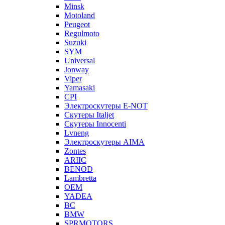
Minsk
Motoland
Peugeot
Regulmoto
Suzuki
SYM
Universal
Jonway
Viper
Yamasaki
CPI
Электроскутеры E-NOT
Скутеры Italjet
Скутеры Innocenti
Lvneng
Электроскутеры AIMA
Zontes
ARIIC
BENOD
Lambretta
OEM
YADEA
BC
BMW
SPRMOTORS