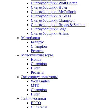
Снегоуборщики Wolf Garten
Снегоуборщики Huter
Снегоуборщики McCulloch
Снегоуборщики AL-KO
Снегоуборщики Champion
Снегоуборщики Briggs & Stratton
Снегоуборщики Stiga
Снегоуборщики Ariens
Мотоблоки
Беларус
Champion
Ресанта
Мотокультиваторы
Honda
Champion
Huter
Ресанта
Электрокультиваторы
Wolf Garten
MTD
Champion
Huter
Газонокосилки
EFCO
Cub Cadet