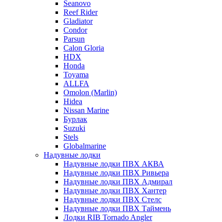
Seanovo
Reef Rider
Gladiator
Condor
Parsun
Calon Gloria
HDX
Honda
Toyama
ALLFA
Omolon (Marlin)
Hidea
Nissan Marine
Бурлак
Suzuki
Stels
Globalmarine
Надувные лодки
Надувные лодки ПВХ АКВА
Надувные лодки ПВХ Ривьера
Надувные лодки ПВХ Адмирал
Надувные лодки ПВХ Хантер
Надувные лодки ПВХ Стелс
Надувные лодки ПВХ Таймень
Лодки RIB Tornado Angler