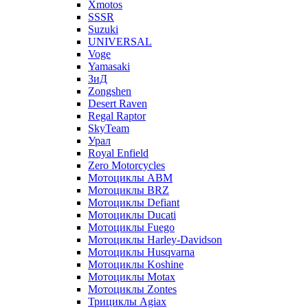
Xmotos
SSSR
Suzuki
UNIVERSAL
Voge
Yamasaki
ЗиД
Zongshen
Desert Raven
Regal Raptor
SkyTeam
Урал
Royal Enfield
Zero Motorcycles
Мотоциклы ABM
Мотоциклы BRZ
Мотоциклы Defiant
Мотоциклы Ducati
Мотоциклы Fuego
Мотоциклы Harley-Davidson
Мотоциклы Husqvarna
Мотоциклы Koshine
Мотоциклы Motax
Мотоциклы Zontes
Трициклы Agiax