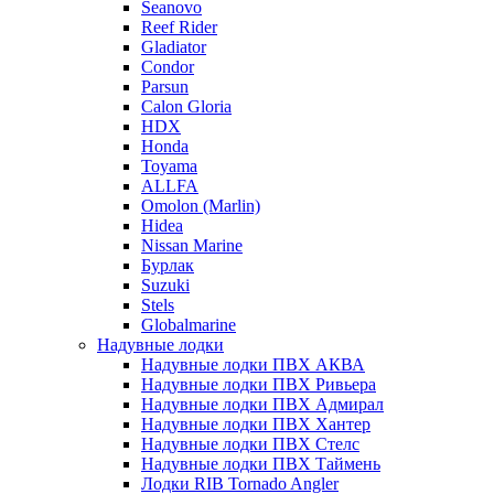
Seanovo
Reef Rider
Gladiator
Condor
Parsun
Calon Gloria
HDX
Honda
Toyama
ALLFA
Omolon (Marlin)
Hidea
Nissan Marine
Бурлак
Suzuki
Stels
Globalmarine
Надувные лодки
Надувные лодки ПВХ АКВА
Надувные лодки ПВХ Ривьера
Надувные лодки ПВХ Адмирал
Надувные лодки ПВХ Хантер
Надувные лодки ПВХ Стелс
Надувные лодки ПВХ Таймень
Лодки RIB Tornado Angler