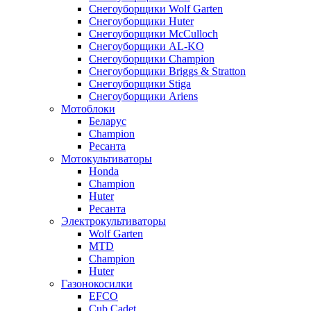
Снегоуборщики Wolf Garten
Снегоуборщики Huter
Снегоуборщики McCulloch
Снегоуборщики AL-KO
Снегоуборщики Champion
Снегоуборщики Briggs & Stratton
Снегоуборщики Stiga
Снегоуборщики Ariens
Мотоблоки
Беларус
Champion
Ресанта
Мотокультиваторы
Honda
Champion
Huter
Ресанта
Электрокультиваторы
Wolf Garten
MTD
Champion
Huter
Газонокосилки
EFCO
Cub Cadet