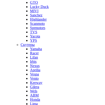
GTO
Lucky Duck
MIVI
Sanchez
Highlander
Scanmoto
Sprmotors
TVS
Yacota
YPS
Скутеры
Yamaha
Racer
Lifan
Irbis
Nexus
Aprilia
Vespa
Vento
Keeway
Gilera
Wels
ABM
Honda
Lima