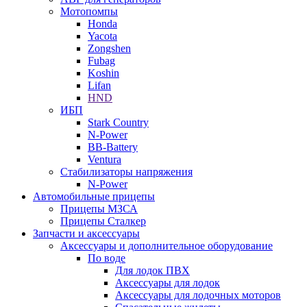
Мотопомпы
Honda
Yacota
Zongshen
Fubag
Koshin
Lifan
HND
ИБП
Stark Country
N-Power
BB-Battery
Ventura
Стабилизаторы напряжения
N-Power
Автомобильные прицепы
Прицепы МЗСА
Прицепы Сталкер
Запчасти и аксессуары
Аксессуары и дополнительное оборудование
По воде
Для лодок ПВХ
Аксессуары для лодок
Аксессуары для лодочных моторов