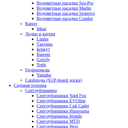
Водометные насадки Sea-Pro
Водометные насадки Marlin
Водометные насадки Seanovo
Водометные насадки Condor
Каноэ
Inkas
Лодки и катера
Linder
Тактика
Беркут
Barents
Grizzly
Terhi
Гидроциклы
Yamaha
Сапборды (SUP-board доски)
Садовая техника
Снегоуборщики
Снегоуборщики Yard Fox
Снегоуборщики EVOline
Снегоуборщики Cub Cadet
Снегоуборщики Husqvarna
Снегоуборщики Honda
Снегоуборщики MTD
Снегоуборщики Herz