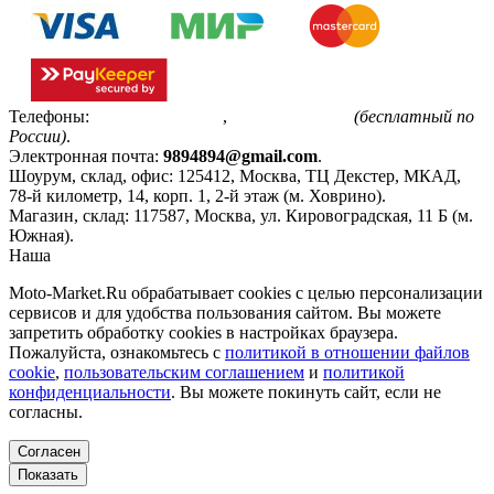
Телефоны:
+7(495)799-85-55
,
8(800)511-48-94
(бесплатный по
России)
.
Электронная почта:
9894894@gmail.com
.
Шоурум, склад, офис:
125412
,
Москва
,
ТЦ Декстер, МКАД,
78-й километр, 14, корп. 1, 2-й этаж (м. Ховрино)
.
Магазин, склад:
117587
,
Москва
,
ул. Кировоградская, 11 Б (м.
Южная)
.
Наша
Политика конфиденциальности
Moto-Market.Ru обрабатывает сookies с целью персонализации
сервисов и для удобства пользования сайтом. Вы можете
запретить обработку сookies в настройках браузера.
Пожалуйста, ознакомьтесь с
политикой в отношении файлов
cookie
,
пользовательским соглашением
и
политикой
конфиденциальности
. Вы можете покинуть сайт, если не
согласны.
Согласен
Показать