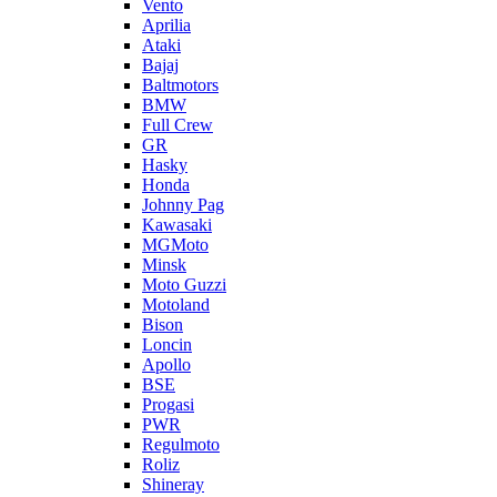
Vento
Aprilia
Ataki
Bajaj
Baltmotors
BMW
Full Crew
GR
Hasky
Honda
Johnny Pag
Kawasaki
MGMoto
Minsk
Moto Guzzi
Motoland
Bison
Loncin
Apollo
BSE
Progasi
PWR
Regulmoto
Roliz
Shineray