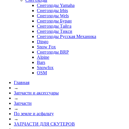
Снегоходы
Снегоходы Yamaha
Снегоходы Irbis
Снегоходы Wels
Снегоходы Буран
Снегоходы Тайга
Снегоходы Тикси
Снегоходы Русская Механика
Dingo
Snow Fox
Снегоходы BRP
Alpine
Bars
Snowfox
OSM
Главная
→
Запчасти и аксессуары
→
Запчасти
→
По земле и асфальту
→
ЗАПЧАСТИ ДЛЯ СКУТЕРОВ