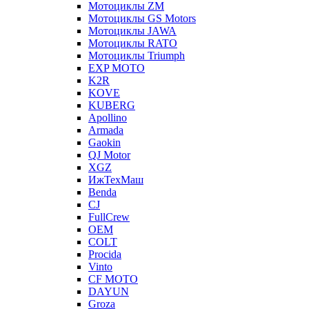
Мотоциклы ZM
Мотоциклы GS Motors
Мотоциклы JAWA
Мотоциклы RATO
Мотоциклы Triumph
EXP MOTO
K2R
KOVE
KUBERG
Apollino
Armada
Gaokin
QJ Motor
XGZ
ИжТехМаш
Benda
CJ
FullCrew
OEM
COLT
Procida
Vinto
CF MOTO
DAYUN
Groza