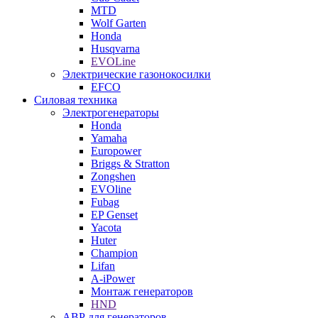
MTD
Wolf Garten
Honda
Husqvarna
EVOLine
Электрические газонокосилки
EFCO
Силовая техника
Электрогенераторы
Honda
Yamaha
Europower
Briggs & Stratton
Zongshen
EVOline
Fubag
EP Genset
Yacota
Huter
Champion
Lifan
A-iPower
Монтаж генераторов
HND
АВР для генераторов