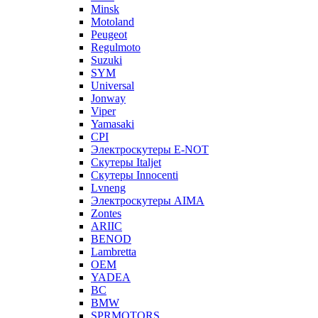
Minsk
Motoland
Peugeot
Regulmoto
Suzuki
SYM
Universal
Jonway
Viper
Yamasaki
CPI
Электроскутеры E-NOT
Скутеры Italjet
Скутеры Innocenti
Lvneng
Электроскутеры AIMA
Zontes
ARIIC
BENOD
Lambretta
OEM
YADEA
BC
BMW
SPRMOTORS