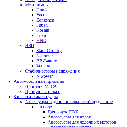
Мотопомпы
Honda
Yacota
Zongshen
Fubag
Koshin
Lifan
HND
ИБП
Stark Country
N-Power
BB-Battery
Ventura
Стабилизаторы напряжения
N-Power
Автомобильные прицепы
Прицепы МЗСА
Прицепы Сталкер
Запчасти и аксессуары
Аксессуары и дополнительное оборудование
По воде
Для лодок ПВХ
Аксессуары для лодок
Аксессуары для лодочных моторов