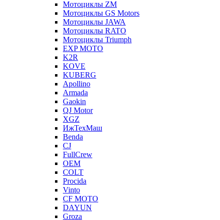
Мотоциклы ZM
Мотоциклы GS Motors
Мотоциклы JAWA
Мотоциклы RATO
Мотоциклы Triumph
EXP MOTO
K2R
KOVE
KUBERG
Apollino
Armada
Gaokin
QJ Motor
XGZ
ИжТехМаш
Benda
CJ
FullCrew
OEM
COLT
Procida
Vinto
CF MOTO
DAYUN
Groza