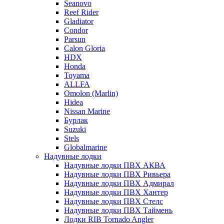
Seanovo
Reef Rider
Gladiator
Condor
Parsun
Calon Gloria
HDX
Honda
Toyama
ALLFA
Omolon (Marlin)
Hidea
Nissan Marine
Бурлак
Suzuki
Stels
Globalmarine
Надувные лодки
Надувные лодки ПВХ АКВА
Надувные лодки ПВХ Ривьера
Надувные лодки ПВХ Адмирал
Надувные лодки ПВХ Хантер
Надувные лодки ПВХ Стелс
Надувные лодки ПВХ Таймень
Лодки RIB Tornado Angler