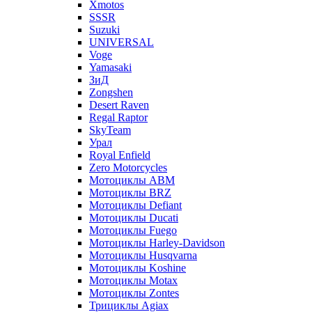
Xmotos
SSSR
Suzuki
UNIVERSAL
Voge
Yamasaki
ЗиД
Zongshen
Desert Raven
Regal Raptor
SkyTeam
Урал
Royal Enfield
Zero Motorcycles
Мотоциклы ABM
Мотоциклы BRZ
Мотоциклы Defiant
Мотоциклы Ducati
Мотоциклы Fuego
Мотоциклы Harley-Davidson
Мотоциклы Husqvarna
Мотоциклы Koshine
Мотоциклы Motax
Мотоциклы Zontes
Трициклы Agiax