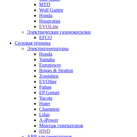
MTD
Wolf Garten
Honda
Husqvarna
EVOLine
Электрические газонокосилки
EFCO
Силовая техника
Электрогенераторы
Honda
Yamaha
Europower
Briggs & Stratton
Zongshen
EVOline
Fubag
EP Genset
Yacota
Huter
Champion
Lifan
A-iPower
Монтаж генераторов
HND
АВР для генераторов