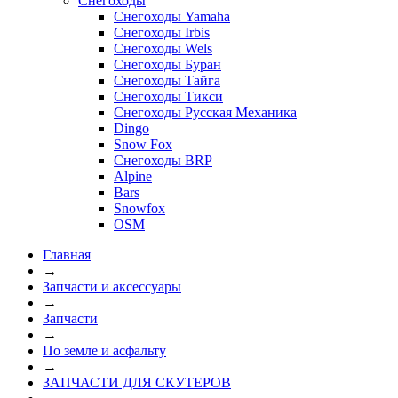
Снегоходы
Снегоходы Yamaha
Снегоходы Irbis
Снегоходы Wels
Снегоходы Буран
Снегоходы Тайга
Снегоходы Тикси
Снегоходы Русская Механика
Dingo
Snow Fox
Снегоходы BRP
Alpine
Bars
Snowfox
OSM
Главная
→
Запчасти и аксессуары
→
Запчасти
→
По земле и асфальту
→
ЗАПЧАСТИ ДЛЯ СКУТЕРОВ