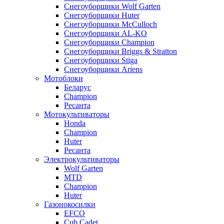
Снегоуборщики Wolf Garten
Снегоуборщики Huter
Снегоуборщики McCulloch
Снегоуборщики AL-KO
Снегоуборщики Champion
Снегоуборщики Briggs & Stratton
Снегоуборщики Stiga
Снегоуборщики Ariens
Мотоблоки
Беларус
Champion
Ресанта
Мотокультиваторы
Honda
Champion
Huter
Ресанта
Электрокультиваторы
Wolf Garten
MTD
Champion
Huter
Газонокосилки
EFCO
Cub Cadet