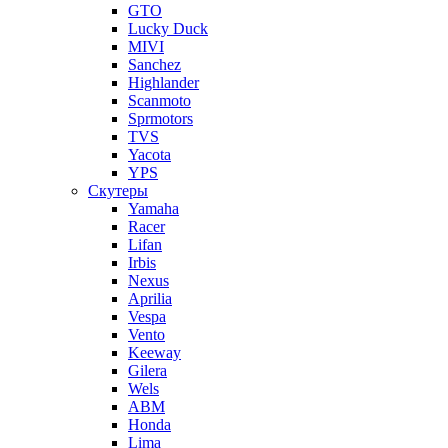
GTO
Lucky Duck
MIVI
Sanchez
Highlander
Scanmoto
Sprmotors
TVS
Yacota
YPS
Скутеры
Yamaha
Racer
Lifan
Irbis
Nexus
Aprilia
Vespa
Vento
Keeway
Gilera
Wels
ABM
Honda
Lima