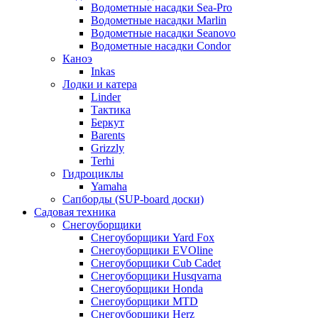
Водометные насадки Sea-Pro
Водометные насадки Marlin
Водометные насадки Seanovo
Водометные насадки Condor
Каноэ
Inkas
Лодки и катера
Linder
Тактика
Беркут
Barents
Grizzly
Terhi
Гидроциклы
Yamaha
Сапборды (SUP-board доски)
Садовая техника
Снегоуборщики
Снегоуборщики Yard Fox
Снегоуборщики EVOline
Снегоуборщики Cub Cadet
Снегоуборщики Husqvarna
Снегоуборщики Honda
Снегоуборщики MTD
Снегоуборщики Herz