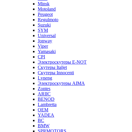
Minsk
Motoland
Peugeot
Regulmoto
Suzuki
SYM
Universal
Jonway
Viper
Yamasaki
CPI
Электроскутеры E-NOT
Скутеры Italjet
Скутеры Innocenti
Lvneng
Электроскутеры AIMA
Zontes
ARIIC
BENOD
Lambretta
OEM
YADEA
BC
BMW
SPRMOTORS