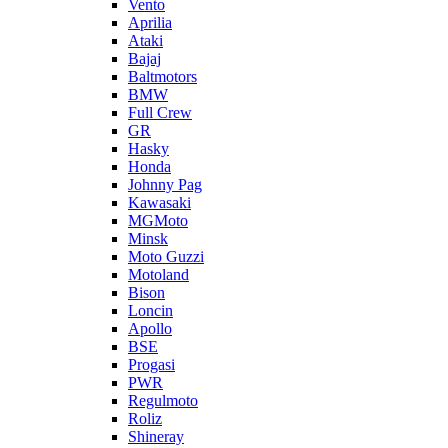
Vento
Aprilia
Ataki
Bajaj
Baltmotors
BMW
Full Crew
GR
Hasky
Honda
Johnny Pag
Kawasaki
MGMoto
Minsk
Moto Guzzi
Motoland
Bison
Loncin
Apollo
BSE
Progasi
PWR
Regulmoto
Roliz
Shineray