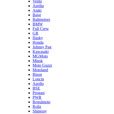
Vento
Aprilia
Ataki
Bajaj
Baltmotors
BMW
Full Crew
GR
Hasky
Honda
Johnny Pag
Kawasaki
MGMoto
Minsk
Moto Guzzi
Motoland
Bison
Loncin
Apollo
BSE
Progasi
PWR
Regulmoto
Roliz
Shineray