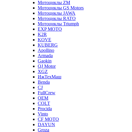
Мотоциклы ZM
Мотоциклы GS Motors
Мотоциклы JAWA
Мотоциклы RATO
Мотоциклы Triumph
EXP MOTO
K2R
KOVE
KUBERG
Apollino
Armada
Gaokin
QJ Motor
XGZ
ИжТехМаш
Benda
CJ
FullCrew
OEM
COLT
Procida
Vinto
CF MOTO
DAYUN
Groza