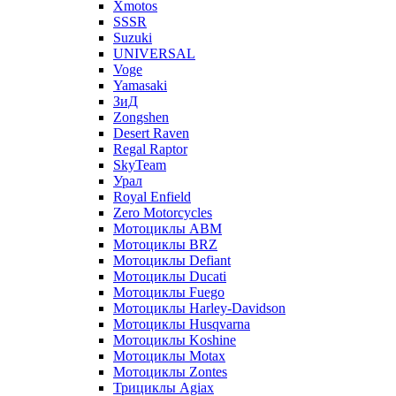
Xmotos
SSSR
Suzuki
UNIVERSAL
Voge
Yamasaki
ЗиД
Zongshen
Desert Raven
Regal Raptor
SkyTeam
Урал
Royal Enfield
Zero Motorcycles
Мотоциклы ABM
Мотоциклы BRZ
Мотоциклы Defiant
Мотоциклы Ducati
Мотоциклы Fuego
Мотоциклы Harley-Davidson
Мотоциклы Husqvarna
Мотоциклы Koshine
Мотоциклы Motax
Мотоциклы Zontes
Трициклы Agiax