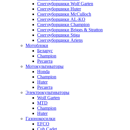
Снегоуборщики Wolf Garten
Снегоуборщики Huter
Снегоуборщики McCulloch
Снегоуборщики AL-KO
Снегоуборщики Champion
Снегоуборщики Briggs & Stratton
Снегоуборщики Stiga
Снегоуборщики Ariens
Мотоблоки
Беларус
Champion
Ресанта
Мотокультиваторы
Honda
Champion
Huter
Ресанта
Электрокультиваторы
Wolf Garten
MTD
Champion
Huter
Газонокосилки
EFCO
Cub Cadet