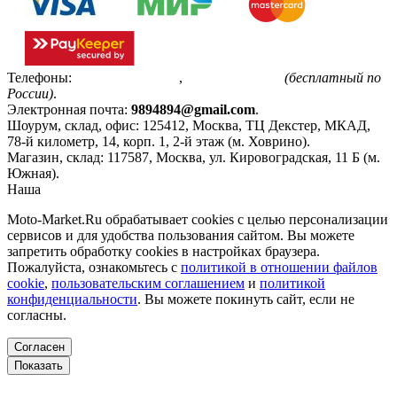
Телефоны:
+7(495)799-85-55
,
8(800)511-48-94
(бесплатный по
России)
.
Электронная почта:
9894894@gmail.com
.
Шоурум, склад, офис:
125412
,
Москва
,
ТЦ Декстер, МКАД,
78-й километр, 14, корп. 1, 2-й этаж (м. Ховрино)
.
Магазин, склад:
117587
,
Москва
,
ул. Кировоградская, 11 Б (м.
Южная)
.
Наша
Политика конфиденциальности
Moto-Market.Ru обрабатывает сookies с целью персонализации
сервисов и для удобства пользования сайтом. Вы можете
запретить обработку сookies в настройках браузера.
Пожалуйста, ознакомьтесь с
политикой в отношении файлов
cookie
,
пользовательским соглашением
и
политикой
конфиденциальности
. Вы можете покинуть сайт, если не
согласны.
Согласен
Показать