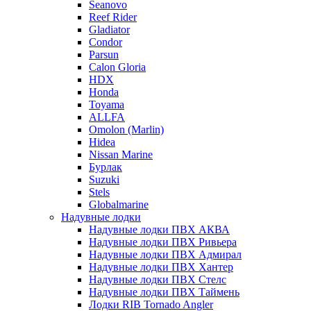
Seanovo
Reef Rider
Gladiator
Condor
Parsun
Calon Gloria
HDX
Honda
Toyama
ALLFA
Omolon (Marlin)
Hidea
Nissan Marine
Бурлак
Suzuki
Stels
Globalmarine
Надувные лодки
Надувные лодки ПВХ АКВА
Надувные лодки ПВХ Ривьера
Надувные лодки ПВХ Адмирал
Надувные лодки ПВХ Хантер
Надувные лодки ПВХ Стелс
Надувные лодки ПВХ Таймень
Лодки RIB Tornado Angler