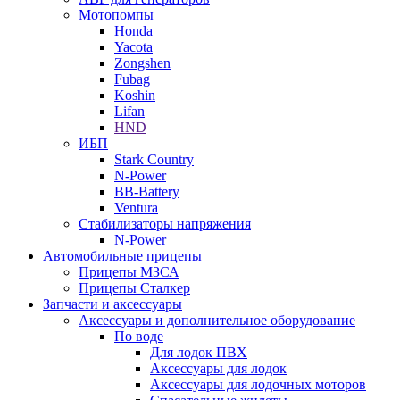
Мотопомпы
Honda
Yacota
Zongshen
Fubag
Koshin
Lifan
HND
ИБП
Stark Country
N-Power
BB-Battery
Ventura
Стабилизаторы напряжения
N-Power
Автомобильные прицепы
Прицепы МЗСА
Прицепы Сталкер
Запчасти и аксессуары
Аксессуары и дополнительное оборудование
По воде
Для лодок ПВХ
Аксессуары для лодок
Аксессуары для лодочных моторов