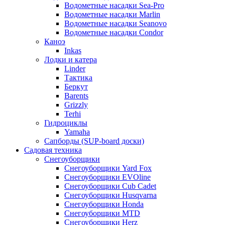
Водометные насадки Sea-Pro
Водометные насадки Marlin
Водометные насадки Seanovo
Водометные насадки Condor
Каноэ
Inkas
Лодки и катера
Linder
Тактика
Беркут
Barents
Grizzly
Terhi
Гидроциклы
Yamaha
Сапборды (SUP-board доски)
Садовая техника
Снегоуборщики
Снегоуборщики Yard Fox
Снегоуборщики EVOline
Снегоуборщики Cub Cadet
Снегоуборщики Husqvarna
Снегоуборщики Honda
Снегоуборщики MTD
Снегоуборщики Herz