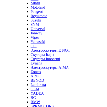
Minsk
Motoland
Peugeot
Regulmoto
Suzuki
SYM
Universal
Jonway
Viper
Yamasaki
CPI
Электроскутеры E-NOT
Скутеры Italjet
Скутеры Innocenti
Lvneng
Электроскутеры AIMA
Zontes
ARIIC
BENOD
Lambretta
OEM
YADEA
BC
BMW
SPRMOTORS