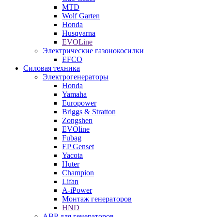
MTD
Wolf Garten
Honda
Husqvarna
EVOLine
Электрические газонокосилки
EFCO
Силовая техника
Электрогенераторы
Honda
Yamaha
Europower
Briggs & Stratton
Zongshen
EVOline
Fubag
EP Genset
Yacota
Huter
Champion
Lifan
A-iPower
Монтаж генераторов
HND
АВР для генераторов