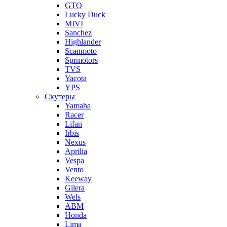
GTO
Lucky Duck
MIVI
Sanchez
Highlander
Scanmoto
Sprmotors
TVS
Yacota
YPS
Скутеры
Yamaha
Racer
Lifan
Irbis
Nexus
Aprilia
Vespa
Vento
Keeway
Gilera
Wels
ABM
Honda
Lima