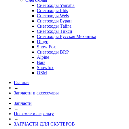
Снегоходы
Снегоходы Yamaha
Снегоходы Irbis
Снегоходы Wels
Снегоходы Буран
Снегоходы Тайга
Снегоходы Тикси
Снегоходы Русская Механика
Dingo
Snow Fox
Снегоходы BRP
Alpine
Bars
Snowfox
OSM
Главная
→
Запчасти и аксессуары
→
Запчасти
→
По земле и асфальту
→
ЗАПЧАСТИ ДЛЯ СКУТЕРОВ