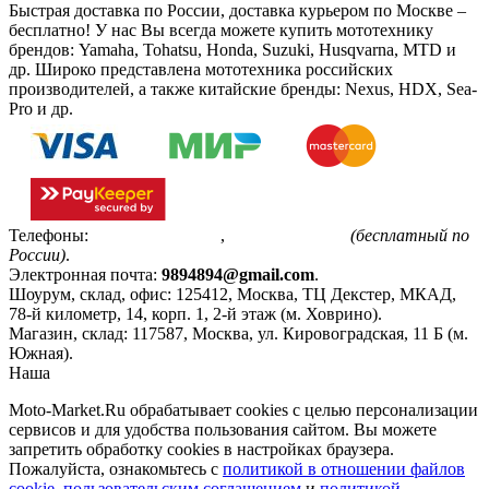
Быстрая доставка по России, доставка курьером по Москве –
бесплатно!
У нас Вы всегда можете купить мототехнику
брендов: Yamaha, Tohatsu, Honda, Suzuki, Husqvarna, MTD и
др. Широко представлена мототехника российских
производителей, а также китайские бренды: Nexus, HDX, Sea-
Pro и др.
Телефоны:
+7(495)799-85-55
,
8(800)511-48-94
(бесплатный по
России)
.
Электронная почта:
9894894@gmail.com
.
Шоурум, склад, офис:
125412
,
Москва
,
ТЦ Декстер, МКАД,
78-й километр, 14, корп. 1, 2-й этаж (м. Ховрино)
.
Магазин, склад:
117587
,
Москва
,
ул. Кировоградская, 11 Б (м.
Южная)
.
Наша
Политика конфиденциальности
Moto-Market.Ru обрабатывает сookies с целью персонализации
сервисов и для удобства пользования сайтом. Вы можете
запретить обработку сookies в настройках браузера.
Пожалуйста, ознакомьтесь с
политикой в отношении файлов
cookie
,
пользовательским соглашением
и
политикой