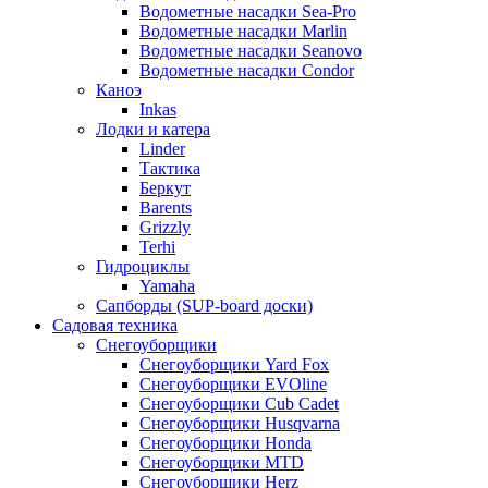
Водометные насадки Sea-Pro
Водометные насадки Marlin
Водометные насадки Seanovo
Водометные насадки Condor
Каноэ
Inkas
Лодки и катера
Linder
Тактика
Беркут
Barents
Grizzly
Terhi
Гидроциклы
Yamaha
Сапборды (SUP-board доски)
Садовая техника
Снегоуборщики
Снегоуборщики Yard Fox
Снегоуборщики EVOline
Снегоуборщики Cub Cadet
Снегоуборщики Husqvarna
Снегоуборщики Honda
Снегоуборщики MTD
Снегоуборщики Herz