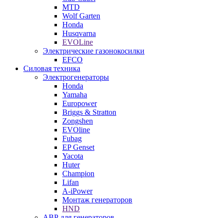
MTD
Wolf Garten
Honda
Husqvarna
EVOLine
Электрические газонокосилки
EFCO
Силовая техника
Электрогенераторы
Honda
Yamaha
Europower
Briggs & Stratton
Zongshen
EVOline
Fubag
EP Genset
Yacota
Huter
Champion
Lifan
A-iPower
Монтаж генераторов
HND
АВР для генераторов