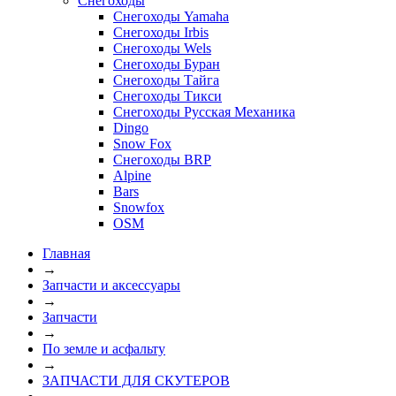
Снегоходы
Снегоходы Yamaha
Снегоходы Irbis
Снегоходы Wels
Снегоходы Буран
Снегоходы Тайга
Снегоходы Тикси
Снегоходы Русская Механика
Dingo
Snow Fox
Снегоходы BRP
Alpine
Bars
Snowfox
OSM
Главная
→
Запчасти и аксессуары
→
Запчасти
→
По земле и асфальту
→
ЗАПЧАСТИ ДЛЯ СКУТЕРОВ