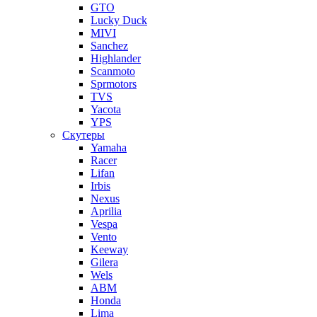
GTO
Lucky Duck
MIVI
Sanchez
Highlander
Scanmoto
Sprmotors
TVS
Yacota
YPS
Скутеры
Yamaha
Racer
Lifan
Irbis
Nexus
Aprilia
Vespa
Vento
Keeway
Gilera
Wels
ABM
Honda
Lima