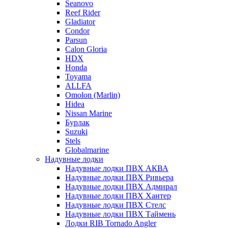
Seanovo
Reef Rider
Gladiator
Condor
Parsun
Calon Gloria
HDX
Honda
Toyama
ALLFA
Omolon (Marlin)
Hidea
Nissan Marine
Бурлак
Suzuki
Stels
Globalmarine
Надувные лодки
Надувные лодки ПВХ АКВА
Надувные лодки ПВХ Ривьера
Надувные лодки ПВХ Адмирал
Надувные лодки ПВХ Хантер
Надувные лодки ПВХ Стелс
Надувные лодки ПВХ Таймень
Лодки RIB Tornado Angler