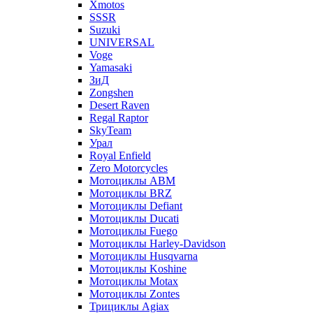
Xmotos
SSSR
Suzuki
UNIVERSAL
Voge
Yamasaki
ЗиД
Zongshen
Desert Raven
Regal Raptor
SkyTeam
Урал
Royal Enfield
Zero Motorcycles
Мотоциклы ABM
Мотоциклы BRZ
Мотоциклы Defiant
Мотоциклы Ducati
Мотоциклы Fuego
Мотоциклы Harley-Davidson
Мотоциклы Husqvarna
Мотоциклы Koshine
Мотоциклы Motax
Мотоциклы Zontes
Трициклы Agiax