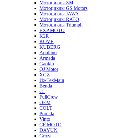
Мотоциклы ZM
Мотоциклы GS Motors
Мотоциклы JAWA
Мотоциклы RATO
Мотоциклы Triumph
EXP MOTO
K2R
KOVE
KUBERG
Apollino
Armada
Gaokin
QJ Motor
XGZ
ИжТехМаш
Benda
CJ
FullCrew
OEM
COLT
Procida
Vinto
CF MOTO
DAYUN
Groza