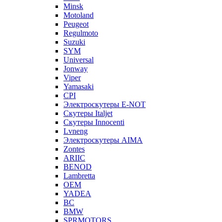
Minsk
Motoland
Peugeot
Regulmoto
Suzuki
SYM
Universal
Jonway
Viper
Yamasaki
CPI
Электроскутеры E-NOT
Скутеры Italjet
Скутеры Innocenti
Lvneng
Электроскутеры AIMA
Zontes
ARIIC
BENOD
Lambretta
OEM
YADEA
BC
BMW
SPRMOTORS