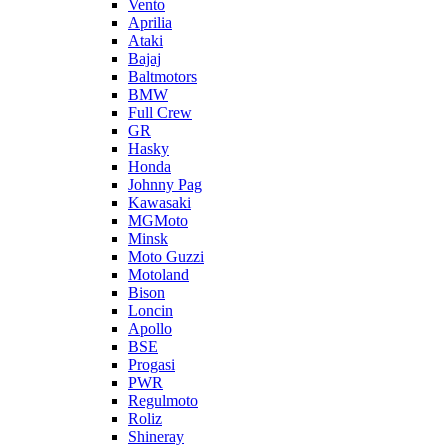
Vento
Aprilia
Ataki
Bajaj
Baltmotors
BMW
Full Crew
GR
Hasky
Honda
Johnny Pag
Kawasaki
MGMoto
Minsk
Moto Guzzi
Motoland
Bison
Loncin
Apollo
BSE
Progasi
PWR
Regulmoto
Roliz
Shineray