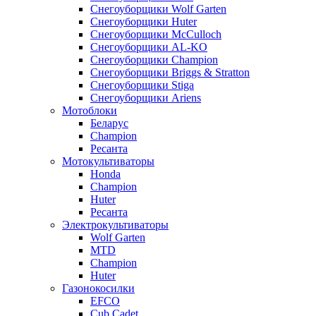
Снегоуборщики Wolf Garten
Снегоуборщики Huter
Снегоуборщики McCulloch
Снегоуборщики AL-KO
Снегоуборщики Champion
Снегоуборщики Briggs & Stratton
Снегоуборщики Stiga
Снегоуборщики Ariens
Мотоблоки
Беларус
Champion
Ресанта
Мотокультиваторы
Honda
Champion
Huter
Ресанта
Электрокультиваторы
Wolf Garten
MTD
Champion
Huter
Газонокосилки
EFCO
Cub Cadet