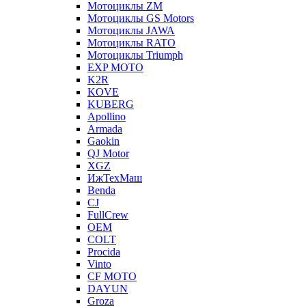
Мотоциклы ZM
Мотоциклы GS Motors
Мотоциклы JAWA
Мотоциклы RATO
Мотоциклы Triumph
EXP MOTO
K2R
KOVE
KUBERG
Apollino
Armada
Gaokin
QJ Motor
XGZ
ИжТехМаш
Benda
CJ
FullCrew
OEM
COLT
Procida
Vinto
CF MOTO
DAYUN
Groza