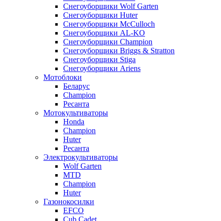
Снегоуборщики Wolf Garten
Снегоуборщики Huter
Снегоуборщики McCulloch
Снегоуборщики AL-KO
Снегоуборщики Champion
Снегоуборщики Briggs & Stratton
Снегоуборщики Stiga
Снегоуборщики Ariens
Мотоблоки
Беларус
Champion
Ресанта
Мотокультиваторы
Honda
Champion
Huter
Ресанта
Электрокультиваторы
Wolf Garten
MTD
Champion
Huter
Газонокосилки
EFCO
Cub Cadet