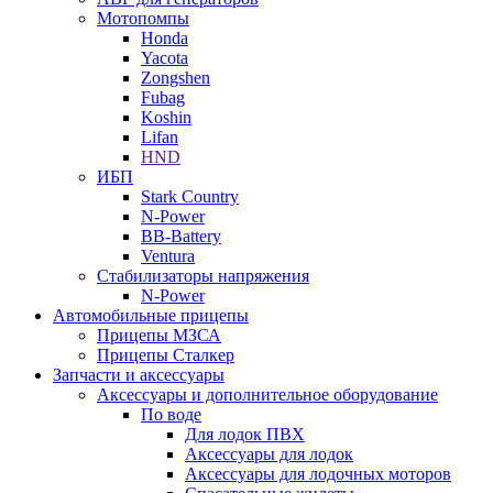
Мотопомпы
Honda
Yacota
Zongshen
Fubag
Koshin
Lifan
HND
ИБП
Stark Country
N-Power
BB-Battery
Ventura
Стабилизаторы напряжения
N-Power
Автомобильные прицепы
Прицепы МЗСА
Прицепы Сталкер
Запчасти и аксессуары
Аксессуары и дополнительное оборудование
По воде
Для лодок ПВХ
Аксессуары для лодок
Аксессуары для лодочных моторов