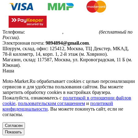
Телефоны:
+7(495)799-85-55
,
8(800)511-48-94
(бесплатный по
России)
.
Электронная почта:
9894894@gmail.com
.
Шоурум, склад, офис:
125412
,
Москва
,
ТЦ Декстер, МКАД,
78-й километр, 14, корп. 1, 2-й этаж (м. Ховрино)
.
Магазин, склад:
117587
,
Москва
,
ул. Кировоградская, 11 Б (м.
Южная)
.
Наша
Политика конфиденциальности
Moto-Market.Ru обрабатывает сookies с целью персонализации
сервисов и для удобства пользования сайтом. Вы можете
запретить обработку сookies в настройках браузера.
Пожалуйста, ознакомьтесь с
политикой в отношении файлов
cookie
,
пользовательским соглашением
и
политикой
конфиденциальности
. Вы можете покинуть сайт, если не
согласны.
Согласен
Показать