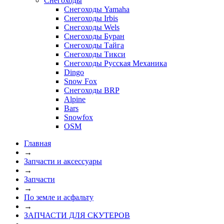
Снегоходы
Снегоходы Yamaha
Снегоходы Irbis
Снегоходы Wels
Снегоходы Буран
Снегоходы Тайга
Снегоходы Тикси
Снегоходы Русская Механика
Dingo
Snow Fox
Снегоходы BRP
Alpine
Bars
Snowfox
OSM
Главная
→
Запчасти и аксессуары
→
Запчасти
→
По земле и асфальту
→
ЗАПЧАСТИ ДЛЯ СКУТЕРОВ