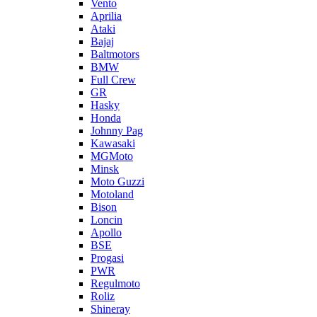
Vento
Aprilia
Ataki
Bajaj
Baltmotors
BMW
Full Crew
GR
Hasky
Honda
Johnny Pag
Kawasaki
MGMoto
Minsk
Moto Guzzi
Motoland
Bison
Loncin
Apollo
BSE
Progasi
PWR
Regulmoto
Roliz
Shineray