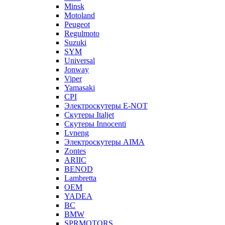
Minsk
Motoland
Peugeot
Regulmoto
Suzuki
SYM
Universal
Jonway
Viper
Yamasaki
CPI
Электроскутеры E-NOT
Скутеры Italjet
Скутеры Innocenti
Lvneng
Электроскутеры AIMA
Zontes
ARIIC
BENOD
Lambretta
OEM
YADEA
BC
BMW
SPRMOTORS