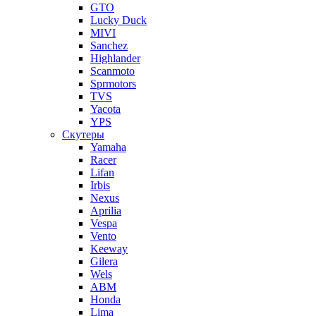
GTO
Lucky Duck
MIVI
Sanchez
Highlander
Scanmoto
Sprmotors
TVS
Yacota
YPS
Скутеры
Yamaha
Racer
Lifan
Irbis
Nexus
Aprilia
Vespa
Vento
Keeway
Gilera
Wels
ABM
Honda
Lima