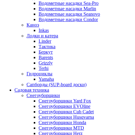
Водометные насадки Sea-Pro
Водометные насадки Marlin
Водометные насадки Seanovo
Водометные насадки Condor
Каноэ
Inkas
Лодки и катера
Linder
Тактика
Беркут
Barents
Grizzly
Terhi
Гидроциклы
Yamaha
Сапборды (SUP-board доски)
Садовая техника
Снегоуборщики
Снегоуборщики Yard Fox
Снегоуборщики EVOline
Снегоуборщики Cub Cadet
Снегоуборщики Husqvarna
Снегоуборщики Honda
Снегоуборщики MTD
Снегоуборщики Herz