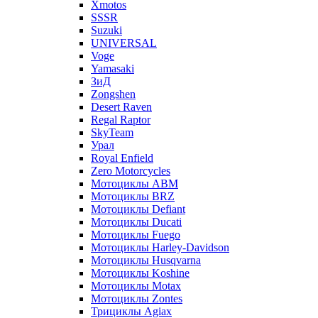
Xmotos
SSSR
Suzuki
UNIVERSAL
Voge
Yamasaki
ЗиД
Zongshen
Desert Raven
Regal Raptor
SkyTeam
Урал
Royal Enfield
Zero Motorcycles
Мотоциклы ABM
Мотоциклы BRZ
Мотоциклы Defiant
Мотоциклы Ducati
Мотоциклы Fuego
Мотоциклы Harley-Davidson
Мотоциклы Husqvarna
Мотоциклы Koshine
Мотоциклы Motax
Мотоциклы Zontes
Трициклы Agiax