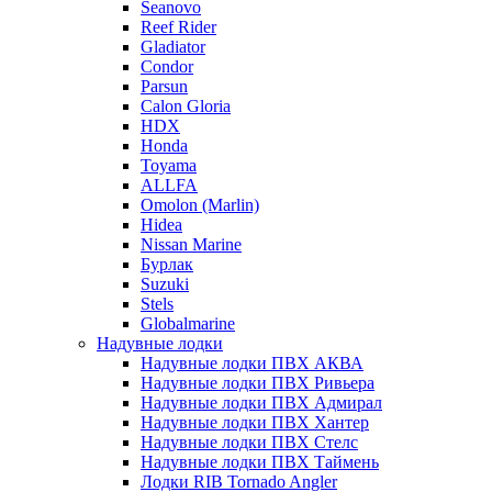
Seanovo
Reef Rider
Gladiator
Condor
Parsun
Calon Gloria
HDX
Honda
Toyama
ALLFA
Omolon (Marlin)
Hidea
Nissan Marine
Бурлак
Suzuki
Stels
Globalmarine
Надувные лодки
Надувные лодки ПВХ АКВА
Надувные лодки ПВХ Ривьера
Надувные лодки ПВХ Адмирал
Надувные лодки ПВХ Хантер
Надувные лодки ПВХ Стелс
Надувные лодки ПВХ Таймень
Лодки RIB Tornado Angler