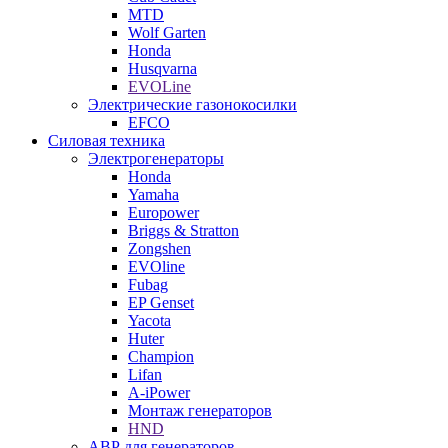
MTD
Wolf Garten
Honda
Husqvarna
EVOLine
Электрические газонокосилки
EFCO
Силовая техника
Электрогенераторы
Honda
Yamaha
Europower
Briggs & Stratton
Zongshen
EVOline
Fubag
EP Genset
Yacota
Huter
Champion
Lifan
A-iPower
Монтаж генераторов
HND
АВР для генераторов