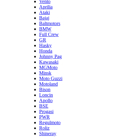
Vento
Aprilia
Ataki
Bajaj
Baltmotors
BMW
Full Crew
GR
Hasky
Honda
Johnny Pag
Kawasaki
MGMoto
Minsk
Moto Guzzi
Motoland
Bison
Loncin
Apollo
BSE
Progasi
PWR
Regulmoto
Roliz
Shineray