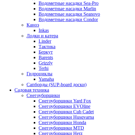
Водометные насадки Sea-Pro
Водометные насадки Marlin
Водометные насадки Seanovo
Водометные насадки Condor
Каноэ
Inkas
Лодки и катера
Linder
Тактика
Беркут
Barents
Grizzly
Terhi
Гидроциклы
Yamaha
Сапборды (SUP-board доски)
Садовая техника
Снегоуборщики
Снегоуборщики Yard Fox
Снегоуборщики EVOline
Снегоуборщики Cub Cadet
Снегоуборщики Husqvarna
Снегоуборщики Honda
Снегоуборщики MTD
Снегоуборщики Herz