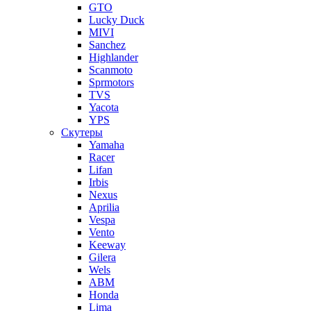
GTO
Lucky Duck
MIVI
Sanchez
Highlander
Scanmoto
Sprmotors
TVS
Yacota
YPS
Скутеры
Yamaha
Racer
Lifan
Irbis
Nexus
Aprilia
Vespa
Vento
Keeway
Gilera
Wels
ABM
Honda
Lima