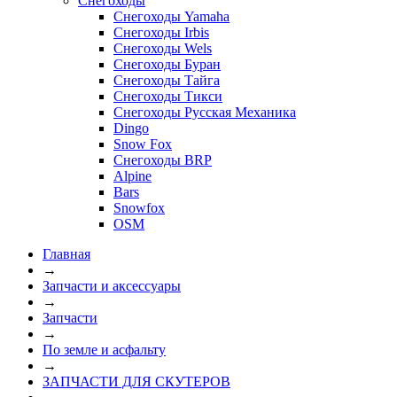
Снегоходы
Снегоходы Yamaha
Снегоходы Irbis
Снегоходы Wels
Снегоходы Буран
Снегоходы Тайга
Снегоходы Тикси
Снегоходы Русская Механика
Dingo
Snow Fox
Снегоходы BRP
Alpine
Bars
Snowfox
OSM
Главная
→
Запчасти и аксессуары
→
Запчасти
→
По земле и асфальту
→
ЗАПЧАСТИ ДЛЯ СКУТЕРОВ