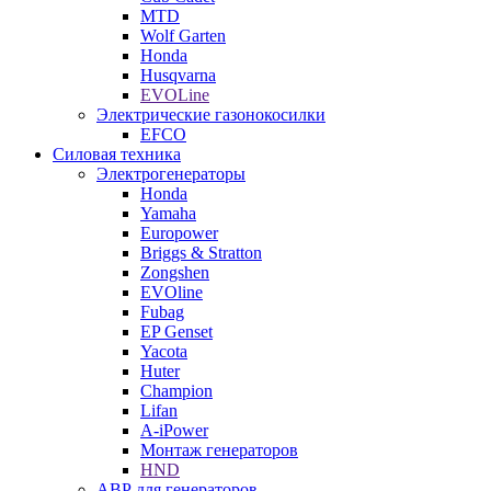
MTD
Wolf Garten
Honda
Husqvarna
EVOLine
Электрические газонокосилки
EFCO
Силовая техника
Электрогенераторы
Honda
Yamaha
Europower
Briggs & Stratton
Zongshen
EVOline
Fubag
EP Genset
Yacota
Huter
Champion
Lifan
A-iPower
Монтаж генераторов
HND
АВР для генераторов