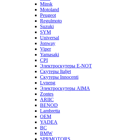
Minsk
Motoland
Peugeot
Regulmoto
Suzuki
SYM
Universal
Jonway
Viper
Yamasaki
CPI
Электроскутеры E-NOT
Скутеры Italjet
Скутеры Innocenti
Lvneng
Электроскутеры AIMA
Zontes
ARIIC
BENOD
Lambretta
OEM
YADEA
BC
BMW
SPRMOTORS