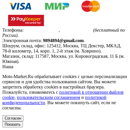
Телефоны:
+7(495)799-85-55
,
8(800)511-48-94
(бесплатный по
России)
.
Электронная почта:
9894894@gmail.com
.
Шоурум, склад, офис:
125412
,
Москва
,
ТЦ Декстер, МКАД,
78-й километр, 14, корп. 1, 2-й этаж (м. Ховрино)
.
Магазин, склад:
117587
,
Москва
,
ул. Кировоградская, 11 Б (м.
Южная)
.
Наша
Политика конфиденциальности
Moto-Market.Ru обрабатывает сookies с целью персонализации
сервисов и для удобства пользования сайтом. Вы можете
запретить обработку сookies в настройках браузера.
Пожалуйста, ознакомьтесь с
политикой в отношении файлов
cookie
,
пользовательским соглашением
и
политикой
конфиденциальности
. Вы можете покинуть сайт, если не
согласны.
Согласен
Показать