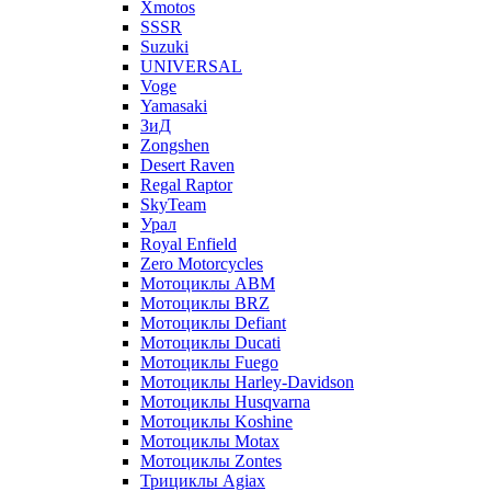
Xmotos
SSSR
Suzuki
UNIVERSAL
Voge
Yamasaki
ЗиД
Zongshen
Desert Raven
Regal Raptor
SkyTeam
Урал
Royal Enfield
Zero Motorcycles
Мотоциклы ABM
Мотоциклы BRZ
Мотоциклы Defiant
Мотоциклы Ducati
Мотоциклы Fuego
Мотоциклы Harley-Davidson
Мотоциклы Husqvarna
Мотоциклы Koshine
Мотоциклы Motax
Мотоциклы Zontes
Трициклы Agiax