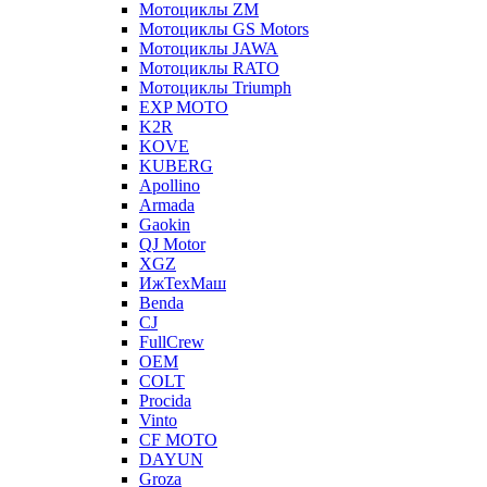
Мотоциклы ZM
Мотоциклы GS Motors
Мотоциклы JAWA
Мотоциклы RATO
Мотоциклы Triumph
EXP MOTO
K2R
KOVE
KUBERG
Apollino
Armada
Gaokin
QJ Motor
XGZ
ИжТехМаш
Benda
CJ
FullCrew
OEM
COLT
Procida
Vinto
CF MOTO
DAYUN
Groza