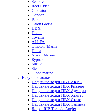
Seanovo
Reef Rider
Gladiator
Condor
Parsun
Calon Gloria
HDX
Honda
Toyama
ALLFA
Omolon (Marlin)
Hidea
Nissan Marine
Бурлак
Suzuki
Stels
Globalmarine
Надувные лодки
Надувные лодки ПВХ АКВА
Надувные лодки ПВХ Ривьера
Надувные лодки ПВХ Адмирал
Надувные лодки ПВХ Хантер
Надувные лодки ПВХ Стелс
Надувные лодки ПВХ Таймень
Лодки RIB Tornado Angler