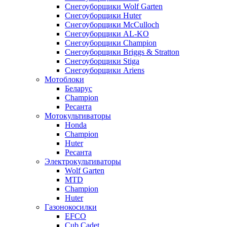
Снегоуборщики Wolf Garten
Снегоуборщики Huter
Снегоуборщики McCulloch
Снегоуборщики AL-KO
Снегоуборщики Champion
Снегоуборщики Briggs & Stratton
Снегоуборщики Stiga
Снегоуборщики Ariens
Мотоблоки
Беларус
Champion
Ресанта
Мотокультиваторы
Honda
Champion
Huter
Ресанта
Электрокультиваторы
Wolf Garten
MTD
Champion
Huter
Газонокосилки
EFCO
Cub Cadet