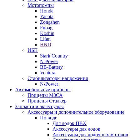
Мотопомпы
Honda
Yacota
Zongshen
Fubag
Koshin
Lifan
HND
ИБП
Stark Country
N-Power
BB-Battery
Ventura
Стабилизаторы напряжения
N-Power
Автомобильные прицепы
Прицепы МЗСА
Прицепы Сталкер
Запчасти и аксессуары
Аксессуары и дополнительное оборудование
По воде
Для лодок ПВХ
Аксессуары для лодок
Аксессуары для лодочных моторов