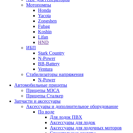
Мотопомпы
Honda
Yacota
Zongshen
Fubag
Koshin
Lifan
HND
ИБП
Stark Country
N-Power
BB-Battery
Ventura
Стабилизаторы напряжения
N-Power
Автомобильные прицепы
Прицепы МЗСА
Прицепы Сталкер
Запчасти и аксессуары
Аксессуары и дополнительное оборудование
По воде
Для лодок ПВХ
Аксессуары для лодок
Аксессуары для лодочных моторов