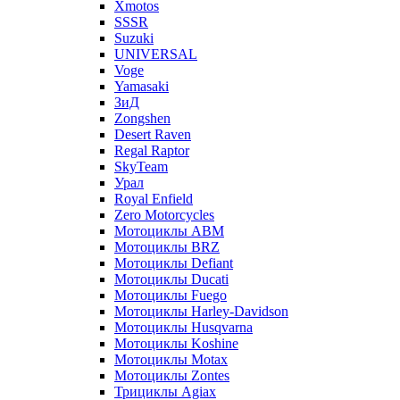
Xmotos
SSSR
Suzuki
UNIVERSAL
Voge
Yamasaki
ЗиД
Zongshen
Desert Raven
Regal Raptor
SkyTeam
Урал
Royal Enfield
Zero Motorcycles
Мотоциклы ABM
Мотоциклы BRZ
Мотоциклы Defiant
Мотоциклы Ducati
Мотоциклы Fuego
Мотоциклы Harley-Davidson
Мотоциклы Husqvarna
Мотоциклы Koshine
Мотоциклы Motax
Мотоциклы Zontes
Трициклы Agiax