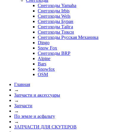
Снегоходы
Снегоходы Yamaha
Снегоходы Irbis
Снегоходы Wels
Снегоходы Буран
Снегоходы Тайга
Снегоходы Тикси
Снегоходы Русская Механика
Dingo
Snow Fox
Снегоходы BRP
Alpine
Bars
Snowfox
OSM
Главная
→
Запчасти и аксессуары
→
Запчасти
→
По земле и асфальту
→
ЗАПЧАСТИ ДЛЯ СКУТЕРОВ