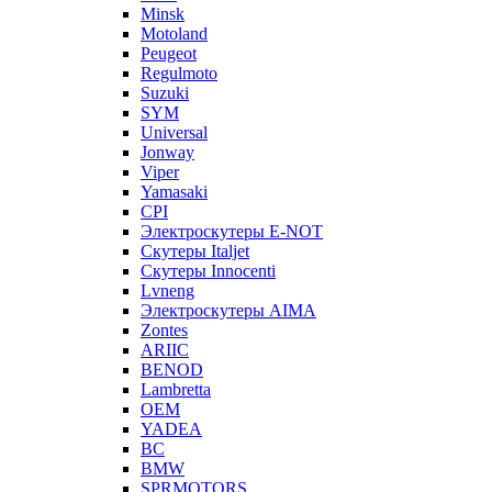
Minsk
Motoland
Peugeot
Regulmoto
Suzuki
SYM
Universal
Jonway
Viper
Yamasaki
CPI
Электроскутеры E-NOT
Скутеры Italjet
Скутеры Innocenti
Lvneng
Электроскутеры AIMA
Zontes
ARIIC
BENOD
Lambretta
OEM
YADEA
BC
BMW
SPRMOTORS