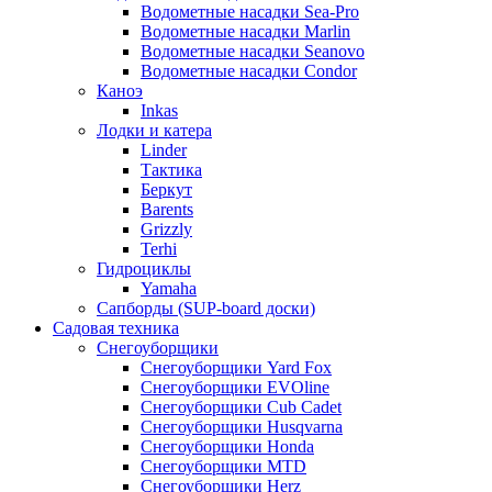
Водометные насадки Sea-Pro
Водометные насадки Marlin
Водометные насадки Seanovo
Водометные насадки Condor
Каноэ
Inkas
Лодки и катера
Linder
Тактика
Беркут
Barents
Grizzly
Terhi
Гидроциклы
Yamaha
Сапборды (SUP-board доски)
Садовая техника
Снегоуборщики
Снегоуборщики Yard Fox
Снегоуборщики EVOline
Снегоуборщики Cub Cadet
Снегоуборщики Husqvarna
Снегоуборщики Honda
Снегоуборщики MTD
Снегоуборщики Herz