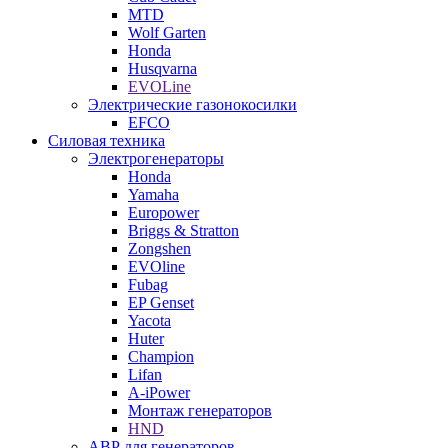
MTD
Wolf Garten
Honda
Husqvarna
EVOLine
Электрические газонокосилки
EFCO
Силовая техника
Электрогенераторы
Honda
Yamaha
Europower
Briggs & Stratton
Zongshen
EVOline
Fubag
EP Genset
Yacota
Huter
Champion
Lifan
A-iPower
Монтаж генераторов
HND
АВР для генераторов