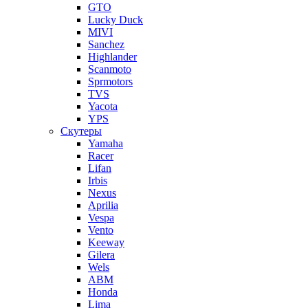
GTO
Lucky Duck
MIVI
Sanchez
Highlander
Scanmoto
Sprmotors
TVS
Yacota
YPS
Скутеры
Yamaha
Racer
Lifan
Irbis
Nexus
Aprilia
Vespa
Vento
Keeway
Gilera
Wels
ABM
Honda
Lima