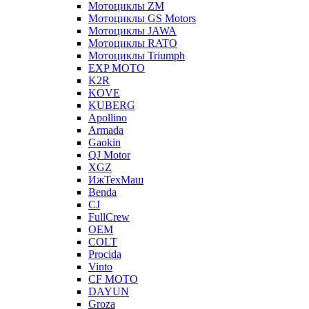
Мотоциклы ZM
Мотоциклы GS Motors
Мотоциклы JAWA
Мотоциклы RATO
Мотоциклы Triumph
EXP MOTO
K2R
KOVE
KUBERG
Apollino
Armada
Gaokin
QJ Motor
XGZ
ИжТехМаш
Benda
CJ
FullCrew
OEM
COLT
Procida
Vinto
CF MOTO
DAYUN
Groza