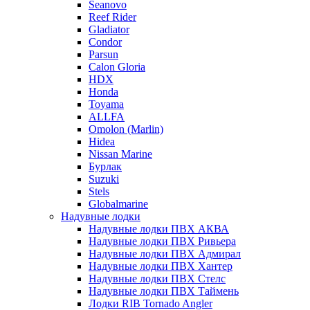
Seanovo
Reef Rider
Gladiator
Condor
Parsun
Calon Gloria
HDX
Honda
Toyama
ALLFA
Omolon (Marlin)
Hidea
Nissan Marine
Бурлак
Suzuki
Stels
Globalmarine
Надувные лодки
Надувные лодки ПВХ АКВА
Надувные лодки ПВХ Ривьера
Надувные лодки ПВХ Адмирал
Надувные лодки ПВХ Хантер
Надувные лодки ПВХ Стелс
Надувные лодки ПВХ Таймень
Лодки RIB Tornado Angler