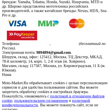
брендов: Yamaha, Tohatsu, Honda, Suzuki, Husqvarna, MTD и
др. Широко представлена мототехника российских
производителей, а также китайские бренды: Nexus, HDX, Sea-
Pro и др.
Телефоны:
+7(495)799-85-55
,
8(800)511-48-94
(бесплатный по
России)
.
Электронная почта:
9894894@gmail.com
.
Шоурум, склад, офис:
125412
,
Москва
,
ТЦ Декстер, МКАД,
78-й километр, 14, корп. 1, 2-й этаж (м. Ховрино)
.
Магазин, склад:
117587
,
Москва
,
ул. Кировоградская, 11 Б (м.
Южная)
.
Наша
Политика конфиденциальности
Moto-Market.Ru обрабатывает сookies с целью персонализации
сервисов и для удобства пользования сайтом. Вы можете
запретить обработку сookies в настройках браузера.
Пожалуйста, ознакомьтесь с
политикой в отношении файлов
cookie
,
пользовательским соглашением
и
политикой
конфиденциальности
. Вы можете покинуть сайт, если не
согласны.