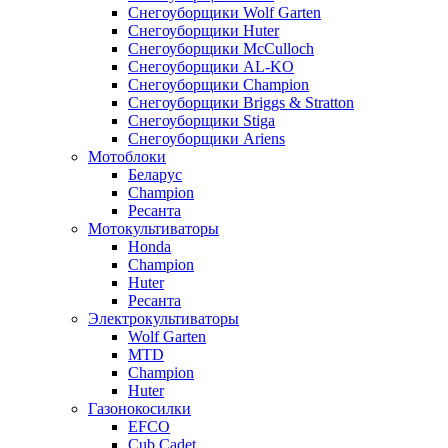
Снегоуборщики Wolf Garten
Снегоуборщики Huter
Снегоуборщики McCulloch
Снегоуборщики AL-KO
Снегоуборщики Champion
Снегоуборщики Briggs & Stratton
Снегоуборщики Stiga
Снегоуборщики Ariens
Мотоблоки
Беларус
Champion
Ресанта
Мотокультиваторы
Honda
Champion
Huter
Ресанта
Электрокультиваторы
Wolf Garten
MTD
Champion
Huter
Газонокосилки
EFCO
Cub Cadet