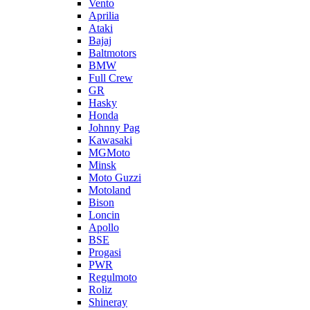
Vento
Aprilia
Ataki
Bajaj
Baltmotors
BMW
Full Crew
GR
Hasky
Honda
Johnny Pag
Kawasaki
MGMoto
Minsk
Moto Guzzi
Motoland
Bison
Loncin
Apollo
BSE
Progasi
PWR
Regulmoto
Roliz
Shineray