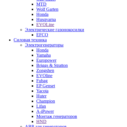
MTD
Wolf Garten
Honda
Husqvarna
EVOLine
Электрические газонокосилки
EFCO
Силовая техника
Электрогенераторы
Honda
Yamaha
Europower
Briggs & Stratton
Zongshen
EVOline
Fubag
EP Genset
Yacota
Huter
Champion
Lifan
A-iPower
Монтаж генераторов
HND
АВР для генераторов