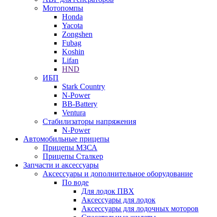
Мотопомпы
Honda
Yacota
Zongshen
Fubag
Koshin
Lifan
HND
ИБП
Stark Country
N-Power
BB-Battery
Ventura
Стабилизаторы напряжения
N-Power
Автомобильные прицепы
Прицепы МЗСА
Прицепы Сталкер
Запчасти и аксессуары
Аксессуары и дополнительное оборудование
По воде
Для лодок ПВХ
Аксессуары для лодок
Аксессуары для лодочных моторов