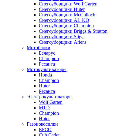
Снегоуборщики Wolf Garten
Снегоуборщики Huter
Снегоуборщики McCulloch
Снегоуборщики AL-KO
Снегоуборщики Champion
Снегоуборщики Briggs & Stratton
Снегоуборщики Stiga
Снегоуборщики Ariens
Мотоблоки
Беларус
Champion
Ресанта
Мотокультиваторы
Honda
Champion
Huter
Ресанта
Электрокультиваторы
Wolf Garten
MTD
Champion
Huter
Газонокосилки
EFCO
Cub Cadet