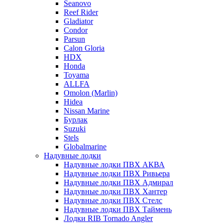
Seanovo
Reef Rider
Gladiator
Condor
Parsun
Calon Gloria
HDX
Honda
Toyama
ALLFA
Omolon (Marlin)
Hidea
Nissan Marine
Бурлак
Suzuki
Stels
Globalmarine
Надувные лодки
Надувные лодки ПВХ АКВА
Надувные лодки ПВХ Ривьера
Надувные лодки ПВХ Адмирал
Надувные лодки ПВХ Хантер
Надувные лодки ПВХ Стелс
Надувные лодки ПВХ Таймень
Лодки RIB Tornado Angler