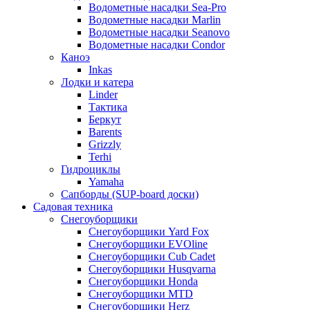
Водометные насадки Sea-Pro
Водометные насадки Marlin
Водометные насадки Seanovo
Водометные насадки Condor
Каноэ
Inkas
Лодки и катера
Linder
Тактика
Беркут
Barents
Grizzly
Terhi
Гидроциклы
Yamaha
Сапборды (SUP-board доски)
Садовая техника
Снегоуборщики
Снегоуборщики Yard Fox
Снегоуборщики EVOline
Снегоуборщики Cub Cadet
Снегоуборщики Husqvarna
Снегоуборщики Honda
Снегоуборщики MTD
Снегоуборщики Herz