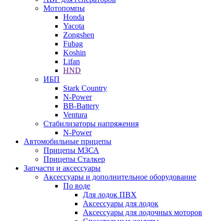
Мотопомпы
Honda
Yacota
Zongshen
Fubag
Koshin
Lifan
HND
ИБП
Stark Country
N-Power
BB-Battery
Ventura
Стабилизаторы напряжения
N-Power
Автомобильные прицепы
Прицепы МЗСА
Прицепы Сталкер
Запчасти и аксессуары
Аксессуары и дополнительное оборудование
По воде
Для лодок ПВХ
Аксессуары для лодок
Аксессуары для лодочных моторов