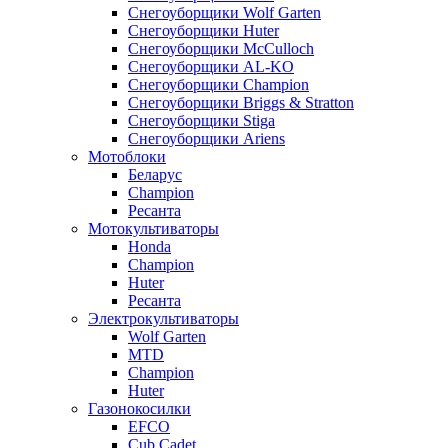
Снегоуборщики Wolf Garten
Снегоуборщики Huter
Снегоуборщики McCulloch
Снегоуборщики AL-KO
Снегоуборщики Champion
Снегоуборщики Briggs & Stratton
Снегоуборщики Stiga
Снегоуборщики Ariens
Мотоблоки
Беларус
Champion
Ресанта
Мотокультиваторы
Honda
Champion
Huter
Ресанта
Электрокультиваторы
Wolf Garten
MTD
Champion
Huter
Газонокосилки
EFCO
Cub Cadet