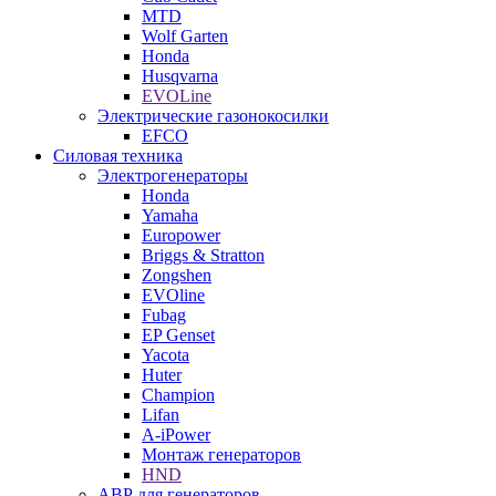
MTD
Wolf Garten
Honda
Husqvarna
EVOLine
Электрические газонокосилки
EFCO
Силовая техника
Электрогенераторы
Honda
Yamaha
Europower
Briggs & Stratton
Zongshen
EVOline
Fubag
EP Genset
Yacota
Huter
Champion
Lifan
A-iPower
Монтаж генераторов
HND
АВР для генераторов