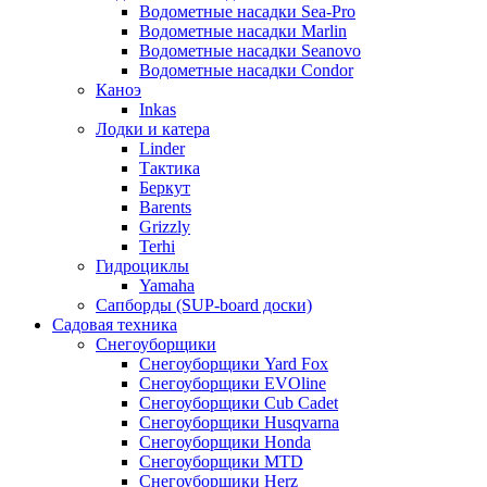
Водометные насадки Sea-Pro
Водометные насадки Marlin
Водометные насадки Seanovo
Водометные насадки Condor
Каноэ
Inkas
Лодки и катера
Linder
Тактика
Беркут
Barents
Grizzly
Terhi
Гидроциклы
Yamaha
Сапборды (SUP-board доски)
Садовая техника
Снегоуборщики
Снегоуборщики Yard Fox
Снегоуборщики EVOline
Снегоуборщики Cub Cadet
Снегоуборщики Husqvarna
Снегоуборщики Honda
Снегоуборщики MTD
Снегоуборщики Herz