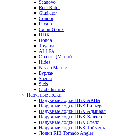
Seanovo
Reef Rider
Gladiator
Condor
Parsun
Calon Gloria
HDX
Honda
Toyama
ALLFA
Omolon (Marlin)
Hidea
Nissan Marine
Бурлак
Suzuki
Stels
Globalmarine
Надувные лодки
Надувные лодки ПВХ АКВА
Надувные лодки ПВХ Ривьера
Надувные лодки ПВХ Адмирал
Надувные лодки ПВХ Хантер
Надувные лодки ПВХ Стелс
Надувные лодки ПВХ Таймень
Лодки RIB Tornado Angler