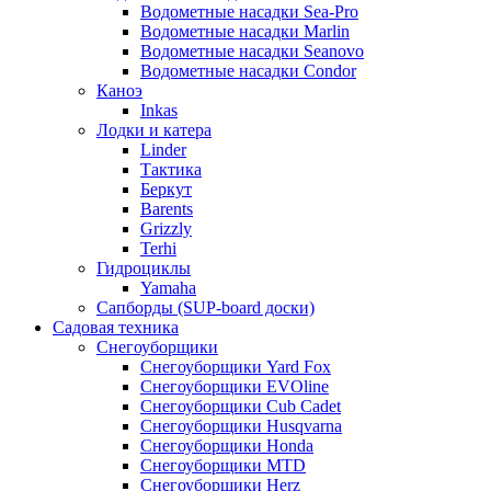
Водометные насадки Sea-Pro
Водометные насадки Marlin
Водометные насадки Seanovo
Водометные насадки Condor
Каноэ
Inkas
Лодки и катера
Linder
Тактика
Беркут
Barents
Grizzly
Terhi
Гидроциклы
Yamaha
Сапборды (SUP-board доски)
Садовая техника
Снегоуборщики
Снегоуборщики Yard Fox
Снегоуборщики EVOline
Снегоуборщики Cub Cadet
Снегоуборщики Husqvarna
Снегоуборщики Honda
Снегоуборщики MTD
Снегоуборщики Herz