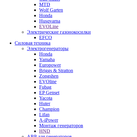
MTD
Wolf Garten
Honda
Husqvarna
EVOLine
Электрические газонокосилки
EFCO
Силовая техника
Электрогенераторы
Honda
Yamaha
Europower
Briggs & Stratton
Zongshen
EVOline
Fubag
EP Genset
Yacota
Huter
Champion
Lifan
A-iPower
Монтаж генераторов
HND
АВР для генераторов