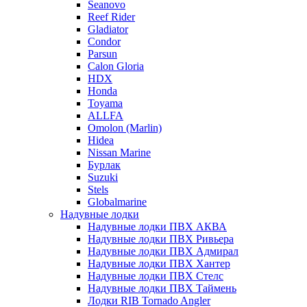
Seanovo
Reef Rider
Gladiator
Condor
Parsun
Calon Gloria
HDX
Honda
Toyama
ALLFA
Omolon (Marlin)
Hidea
Nissan Marine
Бурлак
Suzuki
Stels
Globalmarine
Надувные лодки
Надувные лодки ПВХ АКВА
Надувные лодки ПВХ Ривьера
Надувные лодки ПВХ Адмирал
Надувные лодки ПВХ Хантер
Надувные лодки ПВХ Стелс
Надувные лодки ПВХ Таймень
Лодки RIB Tornado Angler