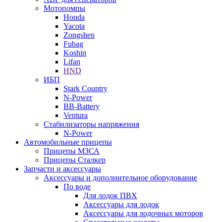
Мотопомпы
Honda
Yacota
Zongshen
Fubag
Koshin
Lifan
HND
ИБП
Stark Country
N-Power
BB-Battery
Ventura
Стабилизаторы напряжения
N-Power
Автомобильные прицепы
Прицепы МЗСА
Прицепы Сталкер
Запчасти и аксессуары
Аксессуары и дополнительное оборудование
По воде
Для лодок ПВХ
Аксессуары для лодок
Аксессуары для лодочных моторов