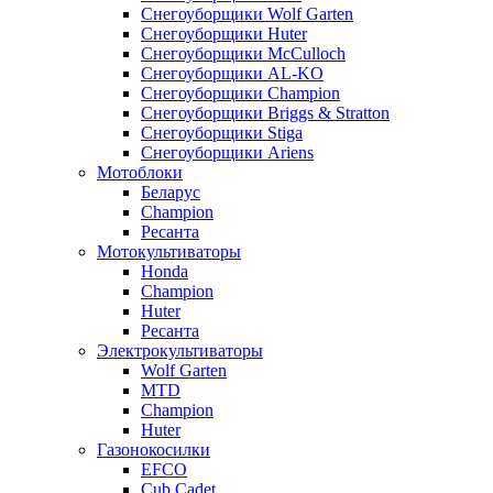
Снегоуборщики Wolf Garten
Снегоуборщики Huter
Снегоуборщики McCulloch
Снегоуборщики AL-KO
Снегоуборщики Champion
Снегоуборщики Briggs & Stratton
Снегоуборщики Stiga
Снегоуборщики Ariens
Мотоблоки
Беларус
Champion
Ресанта
Мотокультиваторы
Honda
Champion
Huter
Ресанта
Электрокультиваторы
Wolf Garten
MTD
Champion
Huter
Газонокосилки
EFCO
Cub Cadet