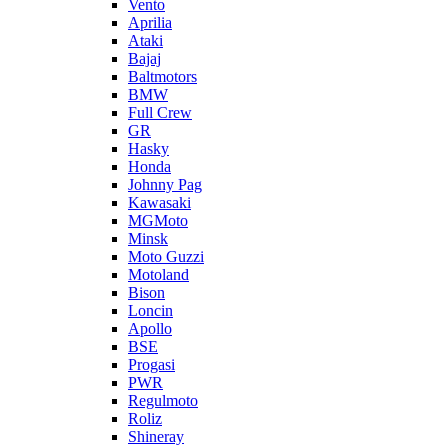
Vento
Aprilia
Ataki
Bajaj
Baltmotors
BMW
Full Crew
GR
Hasky
Honda
Johnny Pag
Kawasaki
MGMoto
Minsk
Moto Guzzi
Motoland
Bison
Loncin
Apollo
BSE
Progasi
PWR
Regulmoto
Roliz
Shineray