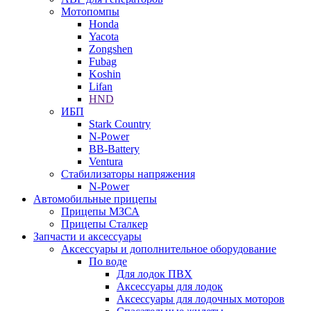
Мотопомпы
Honda
Yacota
Zongshen
Fubag
Koshin
Lifan
HND
ИБП
Stark Country
N-Power
BB-Battery
Ventura
Стабилизаторы напряжения
N-Power
Автомобильные прицепы
Прицепы МЗСА
Прицепы Сталкер
Запчасти и аксессуары
Аксессуары и дополнительное оборудование
По воде
Для лодок ПВХ
Аксессуары для лодок
Аксессуары для лодочных моторов