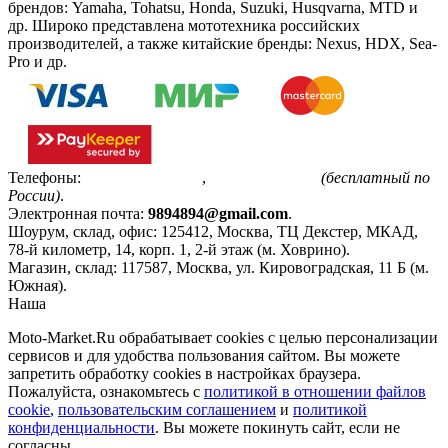
брендов: Yamaha, Tohatsu, Honda, Suzuki, Husqvarna, MTD и
др. Широко представлена мототехника российских
производителей, а также китайские бренды: Nexus, HDX, Sea-
Pro и др.
Телефоны:
+7(495)799-85-55
,
8(800)511-48-94
(бесплатный по
России)
.
Электронная почта:
9894894@gmail.com
.
Шоурум, склад, офис:
125412
,
Москва
,
ТЦ Декстер, МКАД,
78-й километр, 14, корп. 1, 2-й этаж (м. Ховрино)
.
Магазин, склад:
117587
,
Москва
,
ул. Кировоградская, 11 Б (м.
Южная)
.
Наша
Политика конфиденциальности
Moto-Market.Ru обрабатывает сookies с целью персонализации
сервисов и для удобства пользования сайтом. Вы можете
запретить обработку сookies в настройках браузера.
Пожалуйста, ознакомьтесь с
политикой в отношении файлов
cookie
,
пользовательским соглашением
и
политикой
конфиденциальности
. Вы можете покинуть сайт, если не
согласны.