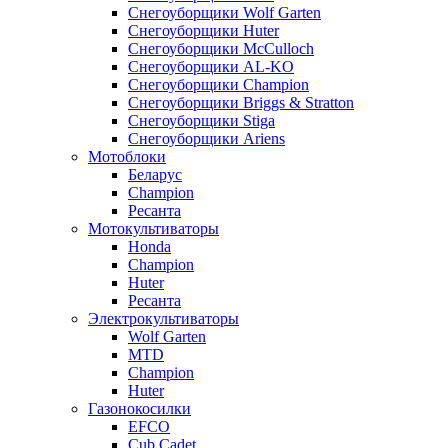
Снегоуборщики Wolf Garten
Снегоуборщики Huter
Снегоуборщики McCulloch
Снегоуборщики AL-KO
Снегоуборщики Champion
Снегоуборщики Briggs & Stratton
Снегоуборщики Stiga
Снегоуборщики Ariens
Мотоблоки
Беларус
Champion
Ресанта
Мотокультиваторы
Honda
Champion
Huter
Ресанта
Электрокультиваторы
Wolf Garten
MTD
Champion
Huter
Газонокосилки
EFCO
Cub Cadet