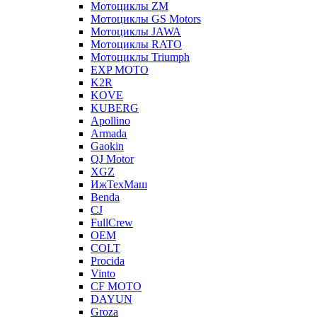
Мотоциклы ZM
Мотоциклы GS Motors
Мотоциклы JAWA
Мотоциклы RATO
Мотоциклы Triumph
EXP MOTO
K2R
KOVE
KUBERG
Apollino
Armada
Gaokin
QJ Motor
XGZ
ИжТехМаш
Benda
CJ
FullCrew
OEM
COLT
Procida
Vinto
CF MOTO
DAYUN
Groza