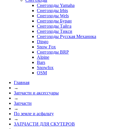
Снегоходы
Снегоходы Yamaha
Снегоходы Irbis
Снегоходы Wels
Снегоходы Буран
Снегоходы Тайга
Снегоходы Тикси
Снегоходы Русская Механика
Dingo
Snow Fox
Снегоходы BRP
Alpine
Bars
Snowfox
OSM
Главная
→
Запчасти и аксессуары
→
Запчасти
→
По земле и асфальту
→
ЗАПЧАСТИ ДЛЯ СКУТЕРОВ