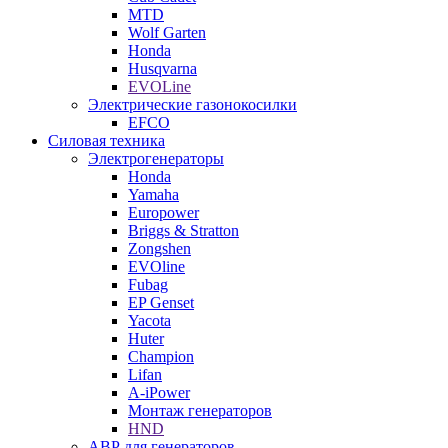
MTD
Wolf Garten
Honda
Husqvarna
EVOLine
Электрические газонокосилки
EFCO
Силовая техника
Электрогенераторы
Honda
Yamaha
Europower
Briggs & Stratton
Zongshen
EVOline
Fubag
EP Genset
Yacota
Huter
Champion
Lifan
A-iPower
Монтаж генераторов
HND
АВР для генераторов