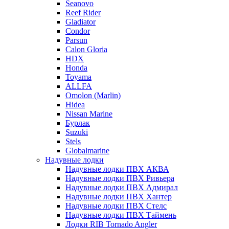
Seanovo
Reef Rider
Gladiator
Condor
Parsun
Calon Gloria
HDX
Honda
Toyama
ALLFA
Omolon (Marlin)
Hidea
Nissan Marine
Бурлак
Suzuki
Stels
Globalmarine
Надувные лодки
Надувные лодки ПВХ АКВА
Надувные лодки ПВХ Ривьера
Надувные лодки ПВХ Адмирал
Надувные лодки ПВХ Хантер
Надувные лодки ПВХ Стелс
Надувные лодки ПВХ Таймень
Лодки RIB Tornado Angler