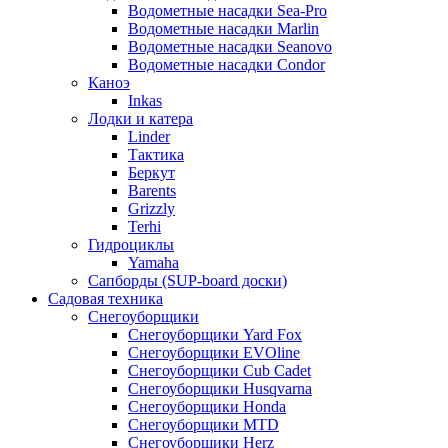
Водометные насадки Sea-Pro
Водометные насадки Marlin
Водометные насадки Seanovo
Водометные насадки Condor
Каноэ
Inkas
Лодки и катера
Linder
Тактика
Беркут
Barents
Grizzly
Terhi
Гидроциклы
Yamaha
Сапборды (SUP-board доски)
Садовая техника
Снегоуборщики
Снегоуборщики Yard Fox
Снегоуборщики EVOline
Снегоуборщики Cub Cadet
Снегоуборщики Husqvarna
Снегоуборщики Honda
Снегоуборщики MTD
Снегоуборщики Herz