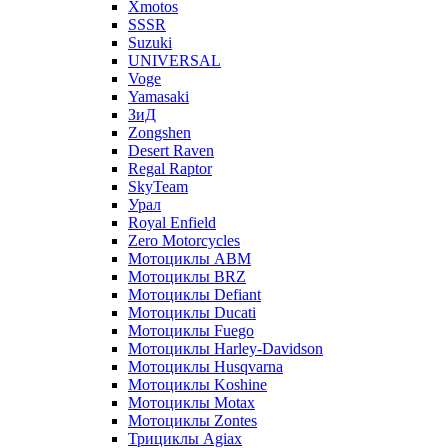
Xmotos
SSSR
Suzuki
UNIVERSAL
Voge
Yamasaki
ЗиД
Zongshen
Desert Raven
Regal Raptor
SkyTeam
Урал
Royal Enfield
Zero Motorcycles
Мотоциклы ABM
Мотоциклы BRZ
Мотоциклы Defiant
Мотоциклы Ducati
Мотоциклы Fuego
Мотоциклы Harley-Davidson
Мотоциклы Husqvarna
Мотоциклы Koshine
Мотоциклы Motax
Мотоциклы Zontes
Трициклы Agiax