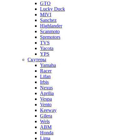
GTO
Lucky Duck
MIVI
Sanchez
Highlander
Scanmoto
Sprmotors
TVS
Yacota
YPS
Скутеры
Yamaha
Racer
Lifan
Irbis
Nexus
Aprilia
Vespa
Vento
Keeway
Gilera
Wels
ABM
Honda
Lima