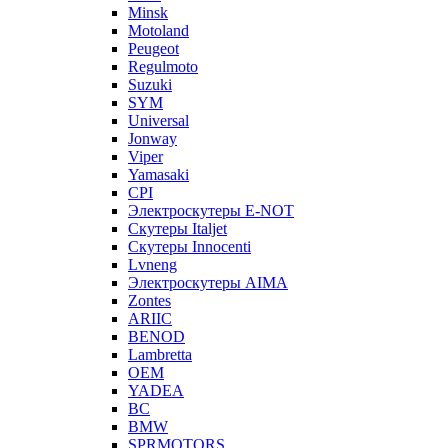
Minsk
Motoland
Peugeot
Regulmoto
Suzuki
SYM
Universal
Jonway
Viper
Yamasaki
CPI
Электроскутеры E-NOT
Скутеры Italjet
Скутеры Innocenti
Lvneng
Электроскутеры AIMA
Zontes
ARIIC
BENOD
Lambretta
OEM
YADEA
BC
BMW
SPRMOTORS