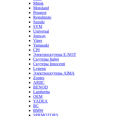
Minsk
Motoland
Peugeot
Regulmoto
Suzuki
SYM
Universal
Jonway
Viper
Yamasaki
CPI
Электроскутеры E-NOT
Скутеры Italjet
Скутеры Innocenti
Lvneng
Электроскутеры AIMA
Zontes
ARIIC
BENOD
Lambretta
OEM
YADEA
BC
BMW
SPRMOTORS