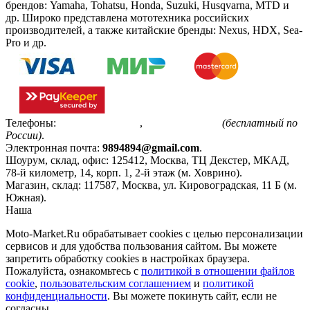
брендов: Yamaha, Tohatsu, Honda, Suzuki, Husqvarna, MTD и
др. Широко представлена мототехника российских
производителей, а также китайские бренды: Nexus, HDX, Sea-
Pro и др.
Телефоны:
+7(495)799-85-55
,
8(800)511-48-94
(бесплатный по
России)
.
Электронная почта:
9894894@gmail.com
.
Шоурум, склад, офис:
125412
,
Москва
,
ТЦ Декстер, МКАД,
78-й километр, 14, корп. 1, 2-й этаж (м. Ховрино)
.
Магазин, склад:
117587
,
Москва
,
ул. Кировоградская, 11 Б (м.
Южная)
.
Наша
Политика конфиденциальности
Moto-Market.Ru обрабатывает сookies с целью персонализации
сервисов и для удобства пользования сайтом. Вы можете
запретить обработку сookies в настройках браузера.
Пожалуйста, ознакомьтесь с
политикой в отношении файлов
cookie
,
пользовательским соглашением
и
политикой
конфиденциальности
. Вы можете покинуть сайт, если не
согласны.