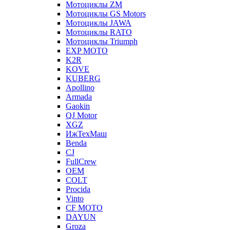
Мотоциклы ZM
Мотоциклы GS Motors
Мотоциклы JAWA
Мотоциклы RATO
Мотоциклы Triumph
EXP MOTO
K2R
KOVE
KUBERG
Apollino
Armada
Gaokin
QJ Motor
XGZ
ИжТехМаш
Benda
CJ
FullCrew
OEM
COLT
Procida
Vinto
CF MOTO
DAYUN
Groza