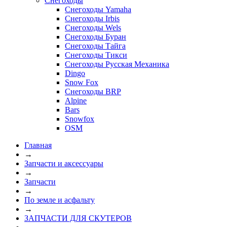
Снегоходы
Снегоходы Yamaha
Снегоходы Irbis
Снегоходы Wels
Снегоходы Буран
Снегоходы Тайга
Снегоходы Тикси
Снегоходы Русская Механика
Dingo
Snow Fox
Снегоходы BRP
Alpine
Bars
Snowfox
OSM
Главная
→
Запчасти и аксессуары
→
Запчасти
→
По земле и асфальту
→
ЗАПЧАСТИ ДЛЯ СКУТЕРОВ