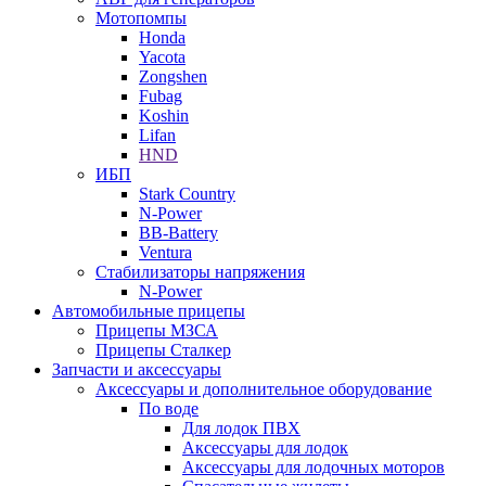
Мотопомпы
Honda
Yacota
Zongshen
Fubag
Koshin
Lifan
HND
ИБП
Stark Country
N-Power
BB-Battery
Ventura
Стабилизаторы напряжения
N-Power
Автомобильные прицепы
Прицепы МЗСА
Прицепы Сталкер
Запчасти и аксессуары
Аксессуары и дополнительное оборудование
По воде
Для лодок ПВХ
Аксессуары для лодок
Аксессуары для лодочных моторов