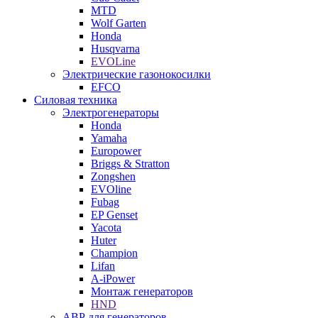
MTD
Wolf Garten
Honda
Husqvarna
EVOLine
Электрические газонокосилки
EFCO
Силовая техника
Электрогенераторы
Honda
Yamaha
Europower
Briggs & Stratton
Zongshen
EVOline
Fubag
EP Genset
Yacota
Huter
Champion
Lifan
A-iPower
Монтаж генераторов
HND
АВР для генераторов