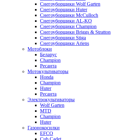
Снегоуборщики Wolf Garten
Снегоуборщики Huter
Снегоуборщики McCulloch
Снегоуборщики AL-KO
Снегоуборщики Champion
Снегоуборщики Briggs & Stratton
Снегоуборщики Stiga
Снегоуборщики Ariens
Мотоблоки
Беларус
Champion
Ресанта
Мотокультиваторы
Honda
Champion
Huter
Ресанта
Электрокультиваторы
Wolf Garten
MTD
Champion
Huter
Газонокосилки
EFCO
Cub Cadet