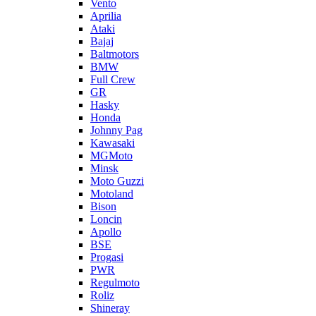
Vento
Aprilia
Ataki
Bajaj
Baltmotors
BMW
Full Crew
GR
Hasky
Honda
Johnny Pag
Kawasaki
MGMoto
Minsk
Moto Guzzi
Motoland
Bison
Loncin
Apollo
BSE
Progasi
PWR
Regulmoto
Roliz
Shineray