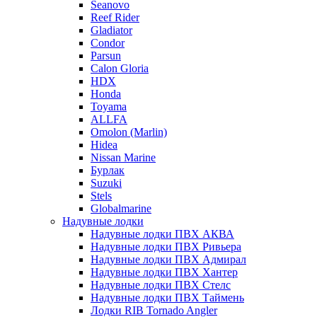
Seanovo
Reef Rider
Gladiator
Condor
Parsun
Calon Gloria
HDX
Honda
Toyama
ALLFA
Omolon (Marlin)
Hidea
Nissan Marine
Бурлак
Suzuki
Stels
Globalmarine
Надувные лодки
Надувные лодки ПВХ АКВА
Надувные лодки ПВХ Ривьера
Надувные лодки ПВХ Адмирал
Надувные лодки ПВХ Хантер
Надувные лодки ПВХ Стелс
Надувные лодки ПВХ Таймень
Лодки RIB Tornado Angler