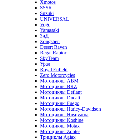
Xmotos
SSSR
Suzuki
UNIVERSAL
Voge
Yamasaki
ЗиД
Zongshen
Desert Raven
Regal Raptor
SkyTeam
Урал
Royal Enfield
Zero Motorcycles
Мотоциклы ABM
Мотоциклы BRZ
Мотоциклы Defiant
Мотоциклы Ducati
Мотоциклы Fuego
Мотоциклы Harley-Davidson
Мотоциклы Husqvarna
Мотоциклы Koshine
Мотоциклы Motax
Мотоциклы Zontes
Трициклы Agiax