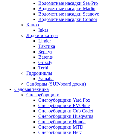
Водометные насадки Sea-Pro
Водометные насадки Marlin
Водометные насадки Seanovo
Водометные насадки Condor
Каноэ
Inkas
Лодки и катера
Linder
Тактика
Беркут
Barents
Grizzly
Terhi
Гидроциклы
Yamaha
Сапборды (SUP-board доски)
Садовая техника
Снегоуборщики
Снегоуборщики Yard Fox
Снегоуборщики EVOline
Снегоуборщики Cub Cadet
Снегоуборщики Husqvarna
Снегоуборщики Honda
Снегоуборщики MTD
Снегоуборщики Herz