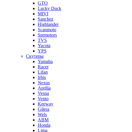
GTO
Lucky Duck
MIVI
Sanchez
Highlander
Scanmoto
Sprmotors
TVS
Yacota
YPS
Скутеры
Yamaha
Racer
Lifan
Irbis
Nexus
Aprilia
Vespa
Vento
Keeway
Gilera
Wels
ABM
Honda
Lima