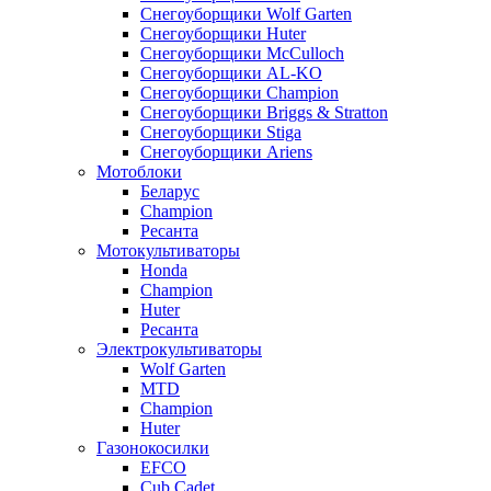
Снегоуборщики Wolf Garten
Снегоуборщики Huter
Снегоуборщики McCulloch
Снегоуборщики AL-KO
Снегоуборщики Champion
Снегоуборщики Briggs & Stratton
Снегоуборщики Stiga
Снегоуборщики Ariens
Мотоблоки
Беларус
Champion
Ресанта
Мотокультиваторы
Honda
Champion
Huter
Ресанта
Электрокультиваторы
Wolf Garten
MTD
Champion
Huter
Газонокосилки
EFCO
Cub Cadet