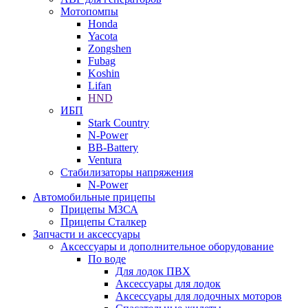
Мотопомпы
Honda
Yacota
Zongshen
Fubag
Koshin
Lifan
HND
ИБП
Stark Country
N-Power
BB-Battery
Ventura
Стабилизаторы напряжения
N-Power
Автомобильные прицепы
Прицепы МЗСА
Прицепы Сталкер
Запчасти и аксессуары
Аксессуары и дополнительное оборудование
По воде
Для лодок ПВХ
Аксессуары для лодок
Аксессуары для лодочных моторов