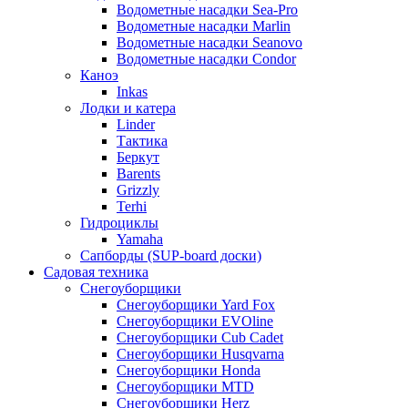
Водометные насадки Sea-Pro
Водометные насадки Marlin
Водометные насадки Seanovo
Водометные насадки Condor
Каноэ
Inkas
Лодки и катера
Linder
Тактика
Беркут
Barents
Grizzly
Terhi
Гидроциклы
Yamaha
Сапборды (SUP-board доски)
Садовая техника
Снегоуборщики
Снегоуборщики Yard Fox
Снегоуборщики EVOline
Снегоуборщики Cub Cadet
Снегоуборщики Husqvarna
Снегоуборщики Honda
Снегоуборщики MTD
Снегоуборщики Herz