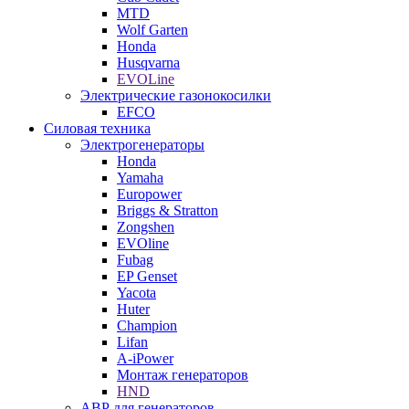
MTD
Wolf Garten
Honda
Husqvarna
EVOLine
Электрические газонокосилки
EFCO
Силовая техника
Электрогенераторы
Honda
Yamaha
Europower
Briggs & Stratton
Zongshen
EVOline
Fubag
EP Genset
Yacota
Huter
Champion
Lifan
A-iPower
Монтаж генераторов
HND
АВР для генераторов