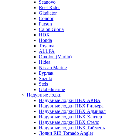
Seanovo
Reef Rider
Gladiator
Condor
Parsun
Calon Gloria
HDX
Honda
Toyama
ALLFA
Omolon (Marlin)
Hidea
Nissan Marine
Бурлак
Suzuki
Stels
Globalmarine
Надувные лодки
Надувные лодки ПВХ АКВА
Надувные лодки ПВХ Ривьера
Надувные лодки ПВХ Адмирал
Надувные лодки ПВХ Хантер
Надувные лодки ПВХ Стелс
Надувные лодки ПВХ Таймень
Лодки RIB Tornado Angler