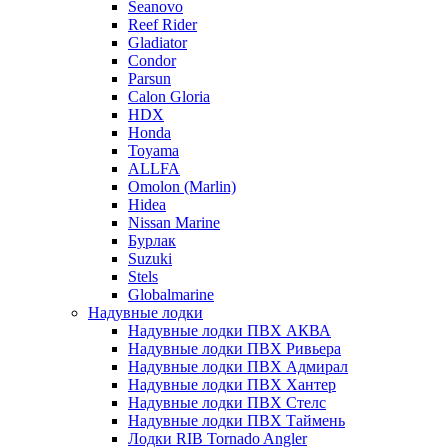
Seanovo
Reef Rider
Gladiator
Condor
Parsun
Calon Gloria
HDX
Honda
Toyama
ALLFA
Omolon (Marlin)
Hidea
Nissan Marine
Бурлак
Suzuki
Stels
Globalmarine
Надувные лодки
Надувные лодки ПВХ АКВА
Надувные лодки ПВХ Ривьера
Надувные лодки ПВХ Адмирал
Надувные лодки ПВХ Хантер
Надувные лодки ПВХ Стелс
Надувные лодки ПВХ Таймень
Лодки RIB Tornado Angler