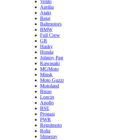
Vento
Aprilia
Ataki
Bajaj
Baltmotors
BMW
Full Crew
GR
Hasky
Honda
Johnny Pag
Kawasaki
MGMoto
Minsk
Moto Guzzi
Motoland
Bison
Loncin
Apollo
BSE
Progasi
PWR
Regulmoto
Roliz
Shineray