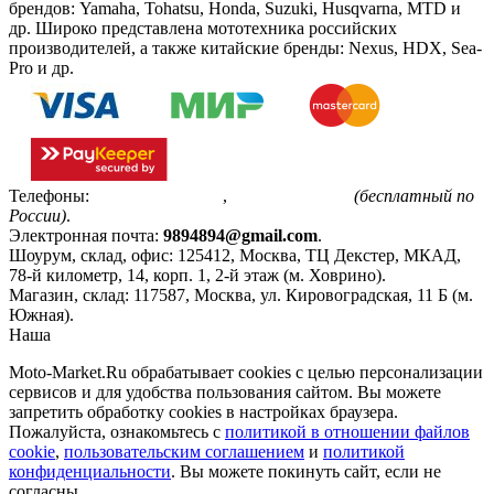
брендов: Yamaha, Tohatsu, Honda, Suzuki, Husqvarna, MTD и
др. Широко представлена мототехника российских
производителей, а также китайские бренды: Nexus, HDX, Sea-
Pro и др.
Телефоны:
+7(495)799-85-55
,
8(800)511-48-94
(бесплатный по
России)
.
Электронная почта:
9894894@gmail.com
.
Шоурум, склад, офис:
125412
,
Москва
,
ТЦ Декстер, МКАД,
78-й километр, 14, корп. 1, 2-й этаж (м. Ховрино)
.
Магазин, склад:
117587
,
Москва
,
ул. Кировоградская, 11 Б (м.
Южная)
.
Наша
Политика конфиденциальности
Moto-Market.Ru обрабатывает сookies с целью персонализации
сервисов и для удобства пользования сайтом. Вы можете
запретить обработку сookies в настройках браузера.
Пожалуйста, ознакомьтесь с
политикой в отношении файлов
cookie
,
пользовательским соглашением
и
политикой
конфиденциальности
. Вы можете покинуть сайт, если не
согласны.