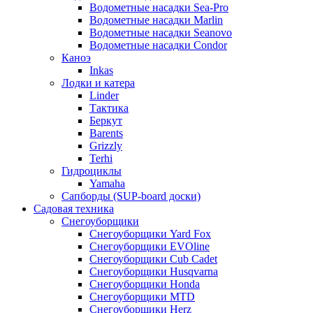
Водометные насадки Sea-Pro
Водометные насадки Marlin
Водометные насадки Seanovo
Водометные насадки Condor
Каноэ
Inkas
Лодки и катера
Linder
Тактика
Беркут
Barents
Grizzly
Terhi
Гидроциклы
Yamaha
Сапборды (SUP-board доски)
Садовая техника
Снегоуборщики
Снегоуборщики Yard Fox
Снегоуборщики EVOline
Снегоуборщики Cub Cadet
Снегоуборщики Husqvarna
Снегоуборщики Honda
Снегоуборщики MTD
Снегоуборщики Herz