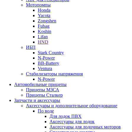
Мотопомпы
Honda
Yacota
Zongshen
Fubag
Koshin
Lifan
HND
ИБП
Stark Country
N-Power
BB-Battery
Ventura
Стабилизаторы напряжения
N-Power
Автомобильные прицепы
Прицепы МЗСА
Прицепы Сталкер
Запчасти и аксессуары
Аксессуары и дополнительное оборудование
По воде
Для лодок ПВХ
Аксессуары для лодок
Аксессуары для лодочных моторов