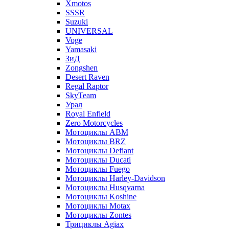
Xmotos
SSSR
Suzuki
UNIVERSAL
Voge
Yamasaki
ЗиД
Zongshen
Desert Raven
Regal Raptor
SkyTeam
Урал
Royal Enfield
Zero Motorcycles
Мотоциклы ABM
Мотоциклы BRZ
Мотоциклы Defiant
Мотоциклы Ducati
Мотоциклы Fuego
Мотоциклы Harley-Davidson
Мотоциклы Husqvarna
Мотоциклы Koshine
Мотоциклы Motax
Мотоциклы Zontes
Трициклы Agiax