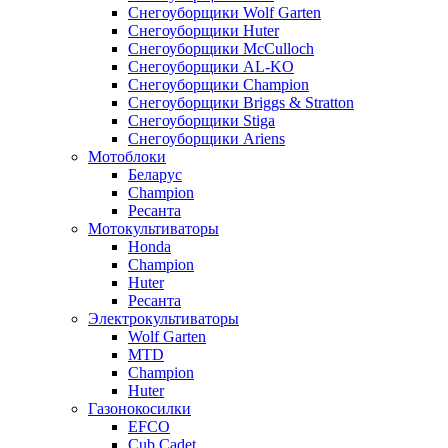
Снегоуборщики Wolf Garten
Снегоуборщики Huter
Снегоуборщики McCulloch
Снегоуборщики AL-KO
Снегоуборщики Champion
Снегоуборщики Briggs & Stratton
Снегоуборщики Stiga
Снегоуборщики Ariens
Мотоблоки
Беларус
Champion
Ресанта
Мотокультиваторы
Honda
Champion
Huter
Ресанта
Электрокультиваторы
Wolf Garten
MTD
Champion
Huter
Газонокосилки
EFCO
Cub Cadet