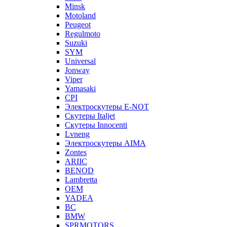
Minsk
Motoland
Peugeot
Regulmoto
Suzuki
SYM
Universal
Jonway
Viper
Yamasaki
CPI
Электроскутеры E-NOT
Скутеры Italjet
Скутеры Innocenti
Lvneng
Электроскутеры AIMA
Zontes
ARIIC
BENOD
Lambretta
OEM
YADEA
BC
BMW
SPRMOTORS