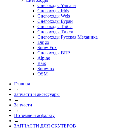
Снегоходы
Снегоходы Yamaha
Снегоходы Irbis
Снегоходы Wels
Снегоходы Буран
Снегоходы Тайга
Снегоходы Тикси
Снегоходы Русская Механика
Dingo
Snow Fox
Снегоходы BRP
Alpine
Bars
Snowfox
OSM
Главная
→
Запчасти и аксессуары
→
Запчасти
→
По земле и асфальту
→
ЗАПЧАСТИ ДЛЯ СКУТЕРОВ