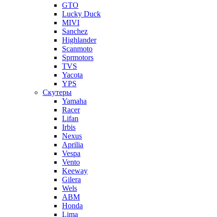
GTO
Lucky Duck
MIVI
Sanchez
Highlander
Scanmoto
Sprmotors
TVS
Yacota
YPS
Скутеры
Yamaha
Racer
Lifan
Irbis
Nexus
Aprilia
Vespa
Vento
Keeway
Gilera
Wels
ABM
Honda
Lima