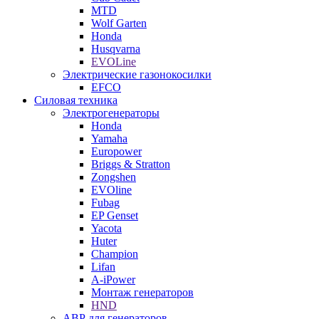
MTD
Wolf Garten
Honda
Husqvarna
EVOLine
Электрические газонокосилки
EFCO
Силовая техника
Электрогенераторы
Honda
Yamaha
Europower
Briggs & Stratton
Zongshen
EVOline
Fubag
EP Genset
Yacota
Huter
Champion
Lifan
A-iPower
Монтаж генераторов
HND
АВР для генераторов