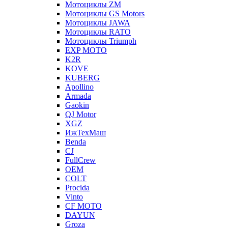
Мотоциклы ZM
Мотоциклы GS Motors
Мотоциклы JAWA
Мотоциклы RATO
Мотоциклы Triumph
EXP MOTO
K2R
KOVE
KUBERG
Apollino
Armada
Gaokin
QJ Motor
XGZ
ИжТехМаш
Benda
CJ
FullCrew
OEM
COLT
Procida
Vinto
CF MOTO
DAYUN
Groza