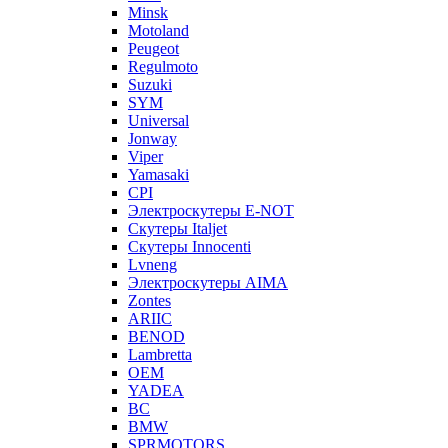
Minsk
Motoland
Peugeot
Regulmoto
Suzuki
SYM
Universal
Jonway
Viper
Yamasaki
CPI
Электроскутеры E-NOT
Скутеры Italjet
Скутеры Innocenti
Lvneng
Электроскутеры AIMA
Zontes
ARIIC
BENOD
Lambretta
OEM
YADEA
BC
BMW
SPRMOTORS