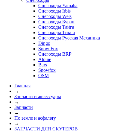
Снегоходы
Снегоходы Yamaha
Снегоходы Irbis
Снегоходы Wels
Снегоходы Буран
Снегоходы Тайга
Снегоходы Тикси
Снегоходы Русская Механика
Dingo
Snow Fox
Снегоходы BRP
Alpine
Bars
Snowfox
OSM
Главная
→
Запчасти и аксессуары
→
Запчасти
→
По земле и асфальту
→
ЗАПЧАСТИ ДЛЯ СКУТЕРОВ