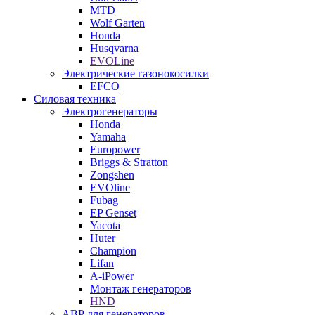
MTD
Wolf Garten
Honda
Husqvarna
EVOLine
Электрические газонокосилки
EFCO
Силовая техника
Электрогенераторы
Honda
Yamaha
Europower
Briggs & Stratton
Zongshen
EVOline
Fubag
EP Genset
Yacota
Huter
Champion
Lifan
A-iPower
Монтаж генераторов
HND
АВР для генераторов