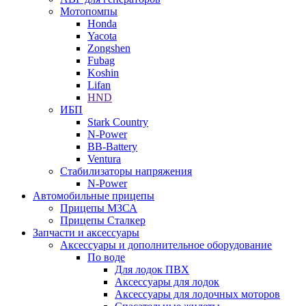
Мотопомпы
Honda
Yacota
Zongshen
Fubag
Koshin
Lifan
HND
ИБП
Stark Country
N-Power
BB-Battery
Ventura
Стабилизаторы напряжения
N-Power
Автомобильные прицепы
Прицепы МЗСА
Прицепы Сталкер
Запчасти и аксессуары
Аксессуары и дополнительное оборудование
По воде
Для лодок ПВХ
Аксессуары для лодок
Аксессуары для лодочных моторов