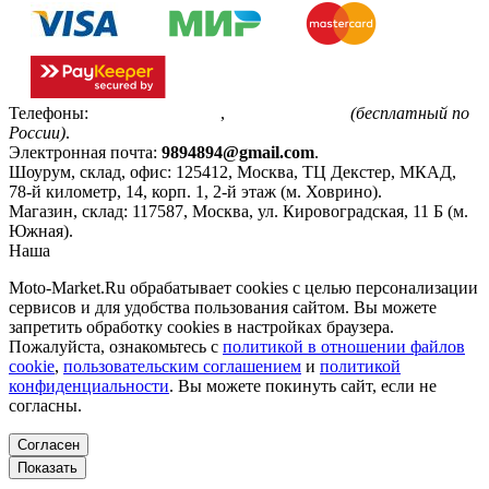
Телефоны:
+7(495)799-85-55
,
8(800)511-48-94
(бесплатный по
России)
.
Электронная почта:
9894894@gmail.com
.
Шоурум, склад, офис:
125412
,
Москва
,
ТЦ Декстер, МКАД,
78-й километр, 14, корп. 1, 2-й этаж (м. Ховрино)
.
Магазин, склад:
117587
,
Москва
,
ул. Кировоградская, 11 Б (м.
Южная)
.
Наша
Политика конфиденциальности
Moto-Market.Ru обрабатывает сookies с целью персонализации
сервисов и для удобства пользования сайтом. Вы можете
запретить обработку сookies в настройках браузера.
Пожалуйста, ознакомьтесь с
политикой в отношении файлов
cookie
,
пользовательским соглашением
и
политикой
конфиденциальности
. Вы можете покинуть сайт, если не
согласны.
Согласен
Показать