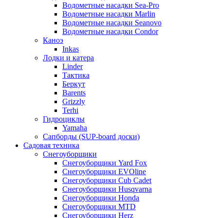
Водометные насадки Sea-Pro
Водометные насадки Marlin
Водометные насадки Seanovo
Водометные насадки Condor
Каноэ
Inkas
Лодки и катера
Linder
Тактика
Беркут
Barents
Grizzly
Terhi
Гидроциклы
Yamaha
Сапборды (SUP-board доски)
Садовая техника
Снегоуборщики
Снегоуборщики Yard Fox
Снегоуборщики EVOline
Снегоуборщики Cub Cadet
Снегоуборщики Husqvarna
Снегоуборщики Honda
Снегоуборщики MTD
Снегоуборщики Herz