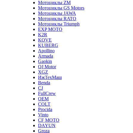
Мотоциклы ZM
Мотоциклы GS Motors
Мотоциклы JAWA
Мотоциклы RATO
Мотоциклы Triumph
EXP MOTO
K2R
KOVE
KUBERG
Apollino
Armada
Gaokin
QJ Motor
XGZ
ИжТехМаш
Benda
CJ
FullCrew
OEM
COLT
Procida
Vinto
CF MOTO
DAYUN
Groza