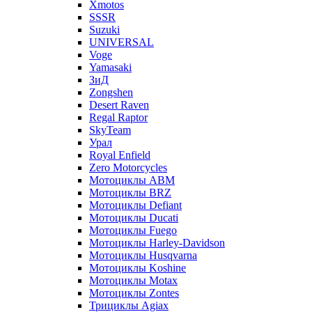
Xmotos
SSSR
Suzuki
UNIVERSAL
Voge
Yamasaki
ЗиД
Zongshen
Desert Raven
Regal Raptor
SkyTeam
Урал
Royal Enfield
Zero Motorcycles
Мотоциклы ABM
Мотоциклы BRZ
Мотоциклы Defiant
Мотоциклы Ducati
Мотоциклы Fuego
Мотоциклы Harley-Davidson
Мотоциклы Husqvarna
Мотоциклы Koshine
Мотоциклы Motax
Мотоциклы Zontes
Трициклы Agiax