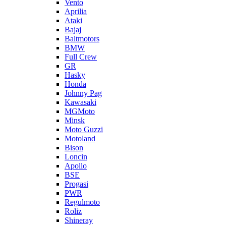
Vento
Aprilia
Ataki
Bajaj
Baltmotors
BMW
Full Crew
GR
Hasky
Honda
Johnny Pag
Kawasaki
MGMoto
Minsk
Moto Guzzi
Motoland
Bison
Loncin
Apollo
BSE
Progasi
PWR
Regulmoto
Roliz
Shineray