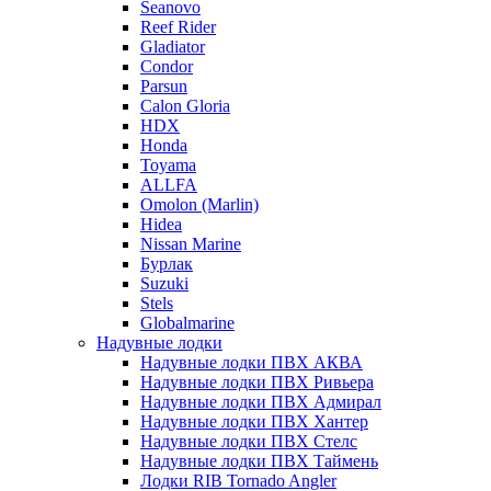
Seanovo
Reef Rider
Gladiator
Condor
Parsun
Calon Gloria
HDX
Honda
Toyama
ALLFA
Omolon (Marlin)
Hidea
Nissan Marine
Бурлак
Suzuki
Stels
Globalmarine
Надувные лодки
Надувные лодки ПВХ АКВА
Надувные лодки ПВХ Ривьера
Надувные лодки ПВХ Адмирал
Надувные лодки ПВХ Хантер
Надувные лодки ПВХ Стелс
Надувные лодки ПВХ Таймень
Лодки RIB Tornado Angler