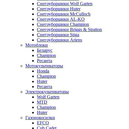
Снегоуборщики Wolf Garten
Снегоуборщики Huter
Снегоуборщики McCulloch
Снегоуборщики AL-KO
Снегоуборщики Champion
Снегоуборщики Briggs & Stratton
Снегоуборщики Stiga
Снегоуборщики Ariens
Мотоблоки
Беларус
Champion
Ресанта
Мотокультиваторы
Honda
Champion
Huter
Ресанта
Электрокультиваторы
Wolf Garten
MTD
Champion
Huter
Газонокосилки
EFCO
Cub Cadet