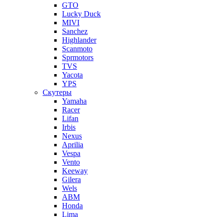
GTO
Lucky Duck
MIVI
Sanchez
Highlander
Scanmoto
Sprmotors
TVS
Yacota
YPS
Скутеры
Yamaha
Racer
Lifan
Irbis
Nexus
Aprilia
Vespa
Vento
Keeway
Gilera
Wels
ABM
Honda
Lima