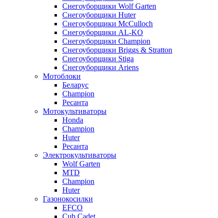
Снегоуборщики Wolf Garten
Снегоуборщики Huter
Снегоуборщики McCulloch
Снегоуборщики AL-KO
Снегоуборщики Champion
Снегоуборщики Briggs & Stratton
Снегоуборщики Stiga
Снегоуборщики Ariens
Мотоблоки
Беларус
Champion
Ресанта
Мотокультиваторы
Honda
Champion
Huter
Ресанта
Электрокультиваторы
Wolf Garten
MTD
Champion
Huter
Газонокосилки
EFCO
Cub Cadet