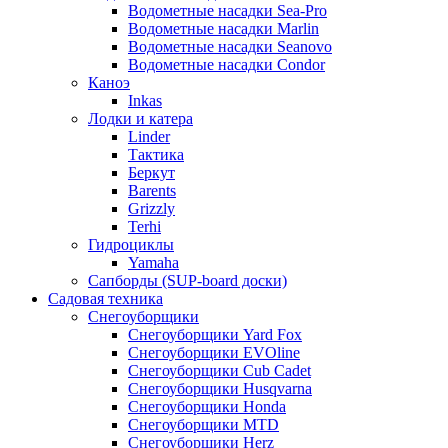
Водометные насадки Sea-Pro
Водометные насадки Marlin
Водометные насадки Seanovo
Водометные насадки Condor
Каноэ
Inkas
Лодки и катера
Linder
Тактика
Беркут
Barents
Grizzly
Terhi
Гидроциклы
Yamaha
Сапборды (SUP-board доски)
Садовая техника
Снегоуборщики
Снегоуборщики Yard Fox
Снегоуборщики EVOline
Снегоуборщики Cub Cadet
Снегоуборщики Husqvarna
Снегоуборщики Honda
Снегоуборщики MTD
Снегоуборщики Herz