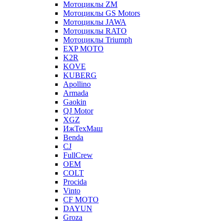
Мотоциклы ZM
Мотоциклы GS Motors
Мотоциклы JAWA
Мотоциклы RATO
Мотоциклы Triumph
EXP MOTO
K2R
KOVE
KUBERG
Apollino
Armada
Gaokin
QJ Motor
XGZ
ИжТехМаш
Benda
CJ
FullCrew
OEM
COLT
Procida
Vinto
CF MOTO
DAYUN
Groza