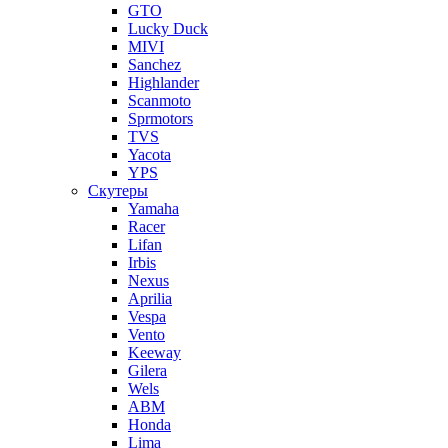
GTO
Lucky Duck
MIVI
Sanchez
Highlander
Scanmoto
Sprmotors
TVS
Yacota
YPS
Скутеры
Yamaha
Racer
Lifan
Irbis
Nexus
Aprilia
Vespa
Vento
Keeway
Gilera
Wels
ABM
Honda
Lima