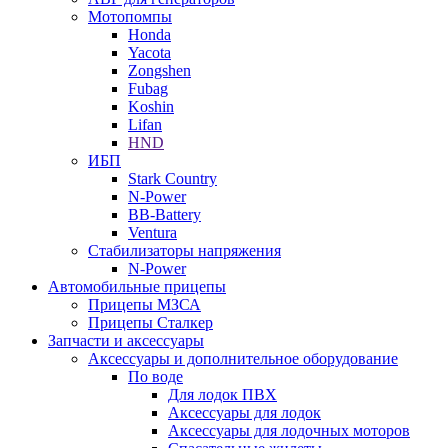
Мотопомпы
Honda
Yacota
Zongshen
Fubag
Koshin
Lifan
HND
ИБП
Stark Country
N-Power
BB-Battery
Ventura
Стабилизаторы напряжения
N-Power
Автомобильные прицепы
Прицепы МЗСА
Прицепы Сталкер
Запчасти и аксессуары
Аксессуары и дополнительное оборудование
По воде
Для лодок ПВХ
Аксессуары для лодок
Аксессуары для лодочных моторов