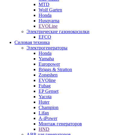
MTD
Wolf Garten
Honda
Husqvarna
EVOLine
Электрические газонокосилки
EFCO
Силовая техника
Электрогенераторы
Honda
Yamaha
Europower
Briggs & Stratton
Zongshen
EVOline
Fubag
EP Genset
Yacota
Huter
Champion
Lifan
A-iPower
Монтаж генераторов
HND
АВР для генераторов