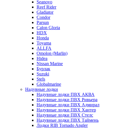
Seanovo
Reef Rider
Gladiator
Condor
Parsun
Calon Gloria
HDX
Honda
Toyama
ALLFA
Omolon (Marlin)
Hidea
Nissan Marine
Бурлак
Suzuki
Stels
Globalmarine
Надувные лодки
Надувные лодки ПВХ АКВА
Надувные лодки ПВХ Ривьера
Надувные лодки ПВХ Адмирал
Надувные лодки ПВХ Хантер
Надувные лодки ПВХ Стелс
Надувные лодки ПВХ Таймень
Лодки RIB Tornado Angler