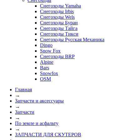
Снегоходы
Снегоходы Yamaha
Снегоходы Irbis
Снегоходы Wels
Снегоходы Буран
Снегоходы Тайга
Снегоходы Тикси
Снегоходы Русская Механика
Dingo
Snow Fox
Снегоходы BRP
Alpine
Bars
Snowfox
OSM
Главная
→
Запчасти и аксессуары
→
Запчасти
→
По земле и асфальту
→
ЗАПЧАСТИ ДЛЯ СКУТЕРОВ