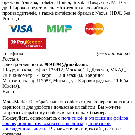
брендов: Yamaha, Tohatsu, Honda, Suzuki, Husqvarna, MTD и
др. Широко представлена мототехника российских
производителей, а также китайские бренды: Nexus, HDX, Sea-
Pro и др.
Телефоны:
+7(495)799-85-55
,
8(800)511-48-94
(бесплатный по
России)
.
Электронная почта:
9894894@gmail.com
.
Шоурум, склад, офис:
125412
,
Москва
,
ТЦ Декстер, МКАД,
78-й километр, 14, корп. 1, 2-й этаж (м. Ховрино)
.
Магазин, склад:
117587
,
Москва
,
ул. Кировоградская, 11 Б (м.
Южная)
.
Наша
Политика конфиденциальности
Moto-Market.Ru обрабатывает сookies с целью персонализации
сервисов и для удобства пользования сайтом. Вы можете
запретить обработку сookies в настройках браузера.
Пожалуйста, ознакомьтесь с
политикой в отношении файлов
cookie
,
пользовательским соглашением
и
политикой
конфиденциальности
. Вы можете покинуть сайт, если не
согласны.