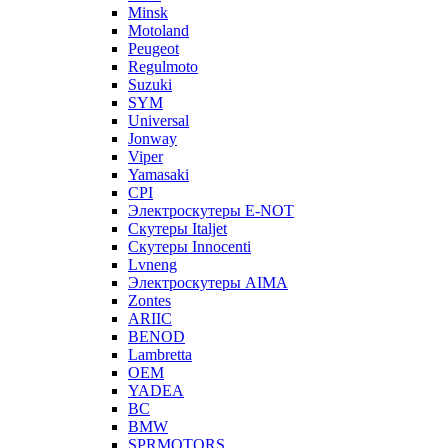
Minsk
Motoland
Peugeot
Regulmoto
Suzuki
SYM
Universal
Jonway
Viper
Yamasaki
CPI
Электроскутеры E-NOT
Скутеры Italjet
Скутеры Innocenti
Lvneng
Электроскутеры AIMA
Zontes
ARIIC
BENOD
Lambretta
OEM
YADEA
BC
BMW
SPRMOTORS