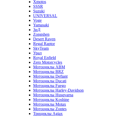
Xmotos
SSSR
Suzuki
UNIVERSAL
Voge
Yamasaki
ЗиД
Zongshen
Desert Raven
Regal Raptor
SkyTeam
Урал
Royal Enfield
Zero Motorcycles
Мотоциклы ABM
Мотоциклы BRZ
Мотоциклы Defiant
Мотоциклы Ducati
Мотоциклы Fuego
Мотоциклы Harley-Davidson
Мотоциклы Husqvarna
Мотоциклы Koshine
Мотоциклы Motax
Мотоциклы Zontes
Трициклы Agiax