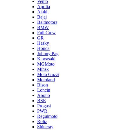
Vento
Aprilia
Ataki
Bajaj
Baltmotors
BMW
Full Crew
GR
Hasky
Honda
Johnny Pag
Kawasaki
MGMoto
Minsk
Moto Guzzi
Motoland
Bison
Loncin
Apollo
BSE
Progasi
PWR
Regulmoto
Roliz
Shineray