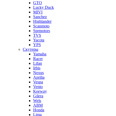
GTO
Lucky Duck
MIVI
Sanchez
Highlander
Scanmoto
Sprmotors
TVS
Yacota
YPS
Скутеры
Yamaha
Racer
Lifan
Irbis
Nexus
Aprilia
Vespa
Vento
Keeway
Gilera
Wels
ABM
Honda
Lima