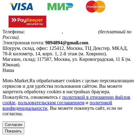
Телефоны:
+7(495)799-85-55
,
8(800)511-48-94
(бесплатный по
России)
.
Электронная почта:
9894894@gmail.com
.
Шоурум, склад, офис:
125412
,
Москва
,
ТЦ Декстер, МКАД,
78-й километр, 14, корп. 1, 2-й этаж (м. Ховрино)
.
Магазин, склад:
117587
,
Москва
,
ул. Кировоградская, 11 Б (м.
Южная)
.
Наша
Политика конфиденциальности
Moto-Market.Ru обрабатывает сookies с целью персонализации
сервисов и для удобства пользования сайтом. Вы можете
запретить обработку сookies в настройках браузера.
Пожалуйста, ознакомьтесь с
политикой в отношении файлов
cookie
,
пользовательским соглашением
и
политикой
конфиденциальности
. Вы можете покинуть сайт, если не
согласны.
Согласен
Показать