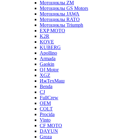
Мотоциклы ZM
Мотоциклы GS Motors
Мотоциклы JAWA
Мотоциклы RATO
Мотоциклы Triumph
EXP MOTO
K2R
KOVE
KUBERG
Apollino
Armada
Gaokin
QJ Motor
XGZ
ИжТехМаш
Benda
CJ
FullCrew
OEM
COLT
Procida
Vinto
CF MOTO
DAYUN
Groza