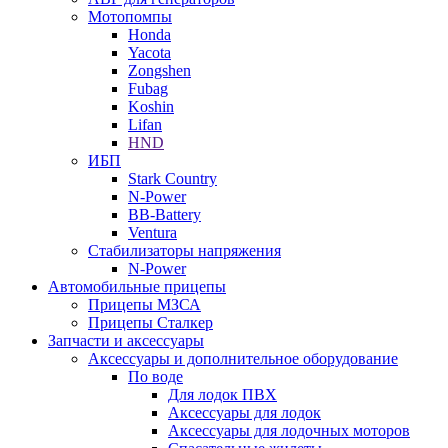
Мотопомпы
Honda
Yacota
Zongshen
Fubag
Koshin
Lifan
HND
ИБП
Stark Country
N-Power
BB-Battery
Ventura
Стабилизаторы напряжения
N-Power
Автомобильные прицепы
Прицепы МЗСА
Прицепы Сталкер
Запчасти и аксессуары
Аксессуары и дополнительное оборудование
По воде
Для лодок ПВХ
Аксессуары для лодок
Аксессуары для лодочных моторов