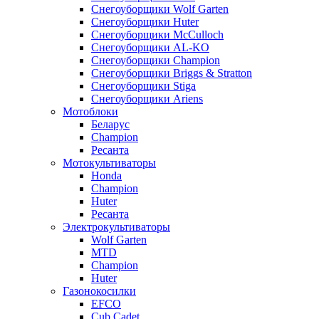
Снегоуборщики Wolf Garten
Снегоуборщики Huter
Снегоуборщики McCulloch
Снегоуборщики AL-KO
Снегоуборщики Champion
Снегоуборщики Briggs & Stratton
Снегоуборщики Stiga
Снегоуборщики Ariens
Мотоблоки
Беларус
Champion
Ресанта
Мотокультиваторы
Honda
Champion
Huter
Ресанта
Электрокультиваторы
Wolf Garten
MTD
Champion
Huter
Газонокосилки
EFCO
Cub Cadet