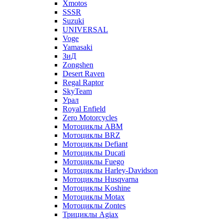
Xmotos
SSSR
Suzuki
UNIVERSAL
Voge
Yamasaki
ЗиД
Zongshen
Desert Raven
Regal Raptor
SkyTeam
Урал
Royal Enfield
Zero Motorcycles
Мотоциклы ABM
Мотоциклы BRZ
Мотоциклы Defiant
Мотоциклы Ducati
Мотоциклы Fuego
Мотоциклы Harley-Davidson
Мотоциклы Husqvarna
Мотоциклы Koshine
Мотоциклы Motax
Мотоциклы Zontes
Трициклы Agiax