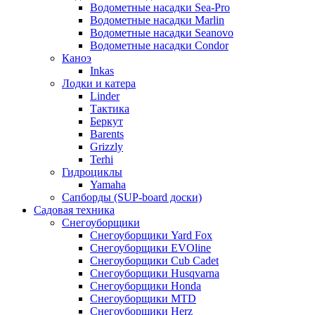
Водометные насадки Sea-Pro
Водометные насадки Marlin
Водометные насадки Seanovo
Водометные насадки Condor
Каноэ
Inkas
Лодки и катера
Linder
Тактика
Беркут
Barents
Grizzly
Terhi
Гидроциклы
Yamaha
Сапборды (SUP-board доски)
Садовая техника
Снегоуборщики
Снегоуборщики Yard Fox
Снегоуборщики EVOline
Снегоуборщики Cub Cadet
Снегоуборщики Husqvarna
Снегоуборщики Honda
Снегоуборщики MTD
Снегоуборщики Herz