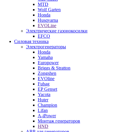
MTD
Wolf Garten
Honda
Husqvarna
EVOLine
Электрические газонокосилки
EFCO
Силовая техника
Электрогенераторы
Honda
Yamaha
Europower
Briggs & Stratton
Zongshen
EVOline
Fubag
EP Genset
Yacota
Huter
Champion
Lifan
A-iPower
Монтаж генераторов
HND
АВР для генераторов