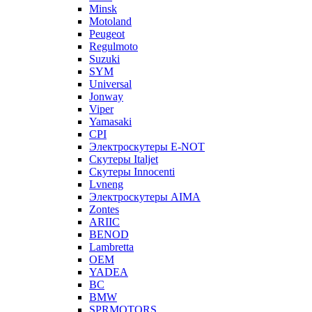
Minsk
Motoland
Peugeot
Regulmoto
Suzuki
SYM
Universal
Jonway
Viper
Yamasaki
CPI
Электроскутеры E-NOT
Скутеры Italjet
Скутеры Innocenti
Lvneng
Электроскутеры AIMA
Zontes
ARIIC
BENOD
Lambretta
OEM
YADEA
BC
BMW
SPRMOTORS