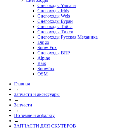
Снегоходы
Снегоходы Yamaha
Снегоходы Irbis
Снегоходы Wels
Снегоходы Буран
Снегоходы Тайга
Снегоходы Тикси
Снегоходы Русская Механика
Dingo
Snow Fox
Снегоходы BRP
Alpine
Bars
Snowfox
OSM
Главная
→
Запчасти и аксессуары
→
Запчасти
→
По земле и асфальту
→
ЗАПЧАСТИ ДЛЯ СКУТЕРОВ