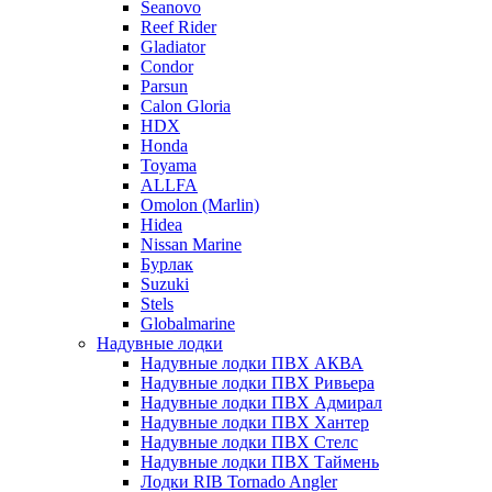
Seanovo
Reef Rider
Gladiator
Condor
Parsun
Calon Gloria
HDX
Honda
Toyama
ALLFA
Omolon (Marlin)
Hidea
Nissan Marine
Бурлак
Suzuki
Stels
Globalmarine
Надувные лодки
Надувные лодки ПВХ АКВА
Надувные лодки ПВХ Ривьера
Надувные лодки ПВХ Адмирал
Надувные лодки ПВХ Хантер
Надувные лодки ПВХ Стелс
Надувные лодки ПВХ Таймень
Лодки RIB Tornado Angler