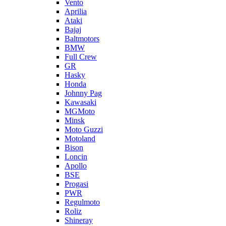
Vento
Aprilia
Ataki
Bajaj
Baltmotors
BMW
Full Crew
GR
Hasky
Honda
Johnny Pag
Kawasaki
MGMoto
Minsk
Moto Guzzi
Motoland
Bison
Loncin
Apollo
BSE
Progasi
PWR
Regulmoto
Roliz
Shineray