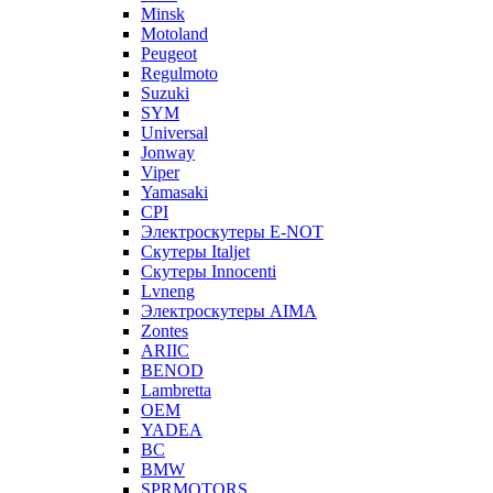
Minsk
Motoland
Peugeot
Regulmoto
Suzuki
SYM
Universal
Jonway
Viper
Yamasaki
CPI
Электроскутеры E-NOT
Скутеры Italjet
Скутеры Innocenti
Lvneng
Электроскутеры AIMA
Zontes
ARIIC
BENOD
Lambretta
OEM
YADEA
BC
BMW
SPRMOTORS