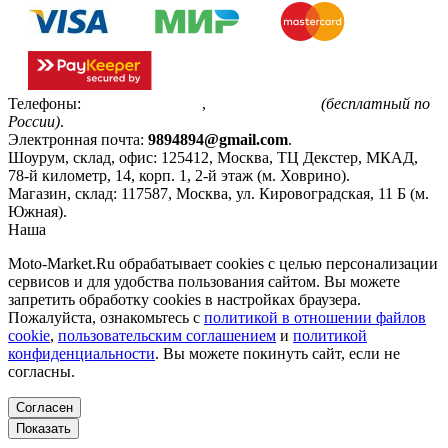
Телефоны:
+7(495)799-85-55
,
8(800)511-48-94
(бесплатный по
России)
.
Электронная почта:
9894894@gmail.com
.
Шоурум, склад, офис:
125412
,
Москва
,
ТЦ Декстер, МКАД,
78-й километр, 14, корп. 1, 2-й этаж (м. Ховрино)
.
Магазин, склад:
117587
,
Москва
,
ул. Кировоградская, 11 Б (м.
Южная)
.
Наша
Политика конфиденциальности
Moto-Market.Ru обрабатывает сookies с целью персонализации
сервисов и для удобства пользования сайтом. Вы можете
запретить обработку сookies в настройках браузера.
Пожалуйста, ознакомьтесь с
политикой в отношении файлов
cookie
,
пользовательским соглашением
и
политикой
конфиденциальности
. Вы можете покинуть сайт, если не
согласны.
Согласен
Показать