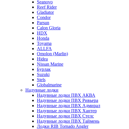
Seanovo
Reef Rider
Gladiator
Condor
Parsun
Calon Gloria
HDX
Honda
Toyama
ALLFA
Omolon (Marlin)
Hidea
Nissan Marine
Бурлак
Suzuki
Stels
Globalmarine
Надувные лодки
Надувные лодки ПВХ АКВА
Надувные лодки ПВХ Ривьера
Надувные лодки ПВХ Адмирал
Надувные лодки ПВХ Хантер
Надувные лодки ПВХ Стелс
Надувные лодки ПВХ Таймень
Лодки RIB Tornado Angler