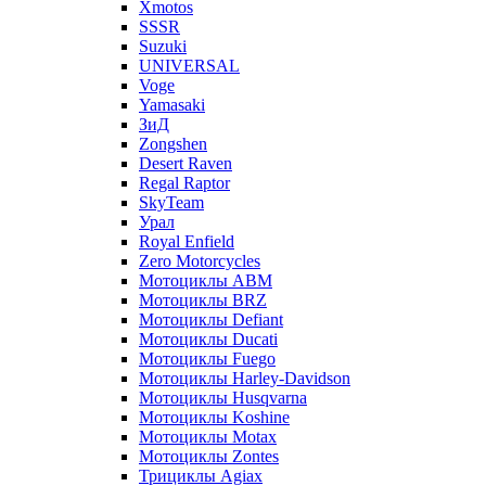
Xmotos
SSSR
Suzuki
UNIVERSAL
Voge
Yamasaki
ЗиД
Zongshen
Desert Raven
Regal Raptor
SkyTeam
Урал
Royal Enfield
Zero Motorcycles
Мотоциклы ABM
Мотоциклы BRZ
Мотоциклы Defiant
Мотоциклы Ducati
Мотоциклы Fuego
Мотоциклы Harley-Davidson
Мотоциклы Husqvarna
Мотоциклы Koshine
Мотоциклы Motax
Мотоциклы Zontes
Трициклы Agiax