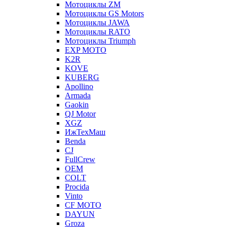
Мотоциклы ZM
Мотоциклы GS Motors
Мотоциклы JAWA
Мотоциклы RATO
Мотоциклы Triumph
EXP MOTO
K2R
KOVE
KUBERG
Apollino
Armada
Gaokin
QJ Motor
XGZ
ИжТехМаш
Benda
CJ
FullCrew
OEM
COLT
Procida
Vinto
CF MOTO
DAYUN
Groza