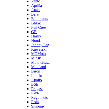
Vento
Aprilia
Ataki
Bajaj
Baltmotors
BMW
Full Crew
GR
Hasky
Honda
Johnny Pag
Kawasaki
MGMoto
Minsk
Moto Guzzi
Motoland
Bison
Loncin
Apollo
BSE
Progasi
PWR
Regulmoto
Roliz
Shineray