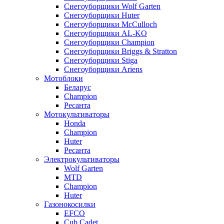
Снегоуборщики Wolf Garten
Снегоуборщики Huter
Снегоуборщики McCulloch
Снегоуборщики AL-KO
Снегоуборщики Champion
Снегоуборщики Briggs & Stratton
Снегоуборщики Stiga
Снегоуборщики Ariens
Мотоблоки
Беларус
Champion
Ресанта
Мотокультиваторы
Honda
Champion
Huter
Ресанта
Электрокультиваторы
Wolf Garten
MTD
Champion
Huter
Газонокосилки
EFCO
Cub Cadet