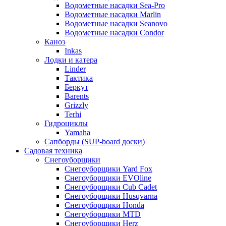
Водометные насадки Sea-Pro
Водометные насадки Marlin
Водометные насадки Seanovo
Водометные насадки Condor
Каноэ
Inkas
Лодки и катера
Linder
Тактика
Беркут
Barents
Grizzly
Terhi
Гидроциклы
Yamaha
Сапборды (SUP-board доски)
Садовая техника
Снегоуборщики
Снегоуборщики Yard Fox
Снегоуборщики EVOline
Снегоуборщики Cub Cadet
Снегоуборщики Husqvarna
Снегоуборщики Honda
Снегоуборщики MTD
Снегоуборщики Herz