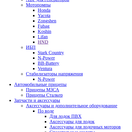
Мотопомпы
Honda
Yacota
Zongshen
Fubag
Koshin
Lifan
HND
ИБП
Stark Country
N-Power
BB-Battery
Ventura
Стабилизаторы напряжения
N-Power
Автомобильные прицепы
Прицепы МЗСА
Прицепы Сталкер
Запчасти и аксессуары
Аксессуары и дополнительное оборудование
По воде
Для лодок ПВХ
Аксессуары для лодок
Аксессуары для лодочных моторов