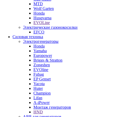
MTD
Wolf Garten
Honda
Husqvarna
EVOLine
Электрические газонокосилки
EFCO
Силовая техника
Электрогенераторы
Honda
Yamaha
Europower
Briggs & Stratton
Zongshen
EVOline
Fubag
EP Genset
Yacota
Huter
Champion
Lifan
A-iPower
Монтаж генераторов
HND
АВР для генераторов