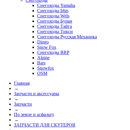
Снегоходы
Снегоходы Yamaha
Снегоходы Irbis
Снегоходы Wels
Снегоходы Буран
Снегоходы Тайга
Снегоходы Тикси
Снегоходы Русская Механика
Dingo
Snow Fox
Снегоходы BRP
Alpine
Bars
Snowfox
OSM
Главная
→
Запчасти и аксессуары
→
Запчасти
→
По земле и асфальту
→
ЗАПЧАСТИ ДЛЯ СКУТЕРОВ