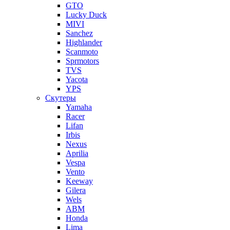
GTO
Lucky Duck
MIVI
Sanchez
Highlander
Scanmoto
Sprmotors
TVS
Yacota
YPS
Скутеры
Yamaha
Racer
Lifan
Irbis
Nexus
Aprilia
Vespa
Vento
Keeway
Gilera
Wels
ABM
Honda
Lima