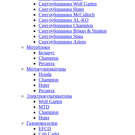
Снегоуборщики Wolf Garten
Снегоуборщики Huter
Снегоуборщики McCulloch
Снегоуборщики AL-KO
Снегоуборщики Champion
Снегоуборщики Briggs & Stratton
Снегоуборщики Stiga
Снегоуборщики Ariens
Мотоблоки
Беларус
Champion
Ресанта
Мотокультиваторы
Honda
Champion
Huter
Ресанта
Электрокультиваторы
Wolf Garten
MTD
Champion
Huter
Газонокосилки
EFCO
Cub Cadet