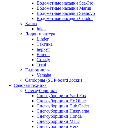
Водометные насадки Sea-Pro
Водометные насадки Marlin
Водометные насадки Seanovo
Водометные насадки Condor
Каноэ
Inkas
Лодки и катера
Linder
Тактика
Беркут
Barents
Grizzly
Terhi
Гидроциклы
Yamaha
Сапборды (SUP-board доски)
Садовая техника
Снегоуборщики
Снегоуборщики Yard Fox
Снегоуборщики EVOline
Снегоуборщики Cub Cadet
Снегоуборщики Husqvarna
Снегоуборщики Honda
Снегоуборщики MTD
Снегоуборщики Herz