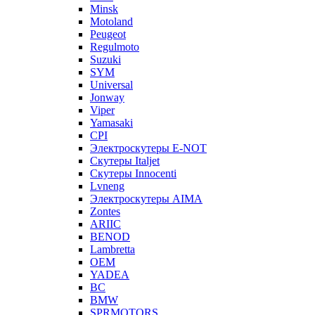
Minsk
Motoland
Peugeot
Regulmoto
Suzuki
SYM
Universal
Jonway
Viper
Yamasaki
CPI
Электроскутеры E-NOT
Скутеры Italjet
Скутеры Innocenti
Lvneng
Электроскутеры AIMA
Zontes
ARIIC
BENOD
Lambretta
OEM
YADEA
BC
BMW
SPRMOTORS