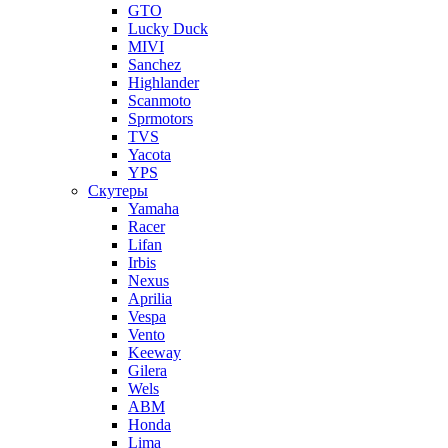
GTO
Lucky Duck
MIVI
Sanchez
Highlander
Scanmoto
Sprmotors
TVS
Yacota
YPS
Скутеры
Yamaha
Racer
Lifan
Irbis
Nexus
Aprilia
Vespa
Vento
Keeway
Gilera
Wels
ABM
Honda
Lima