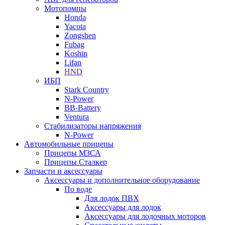
Мотопомпы
Honda
Yacota
Zongshen
Fubag
Koshin
Lifan
HND
ИБП
Stark Country
N-Power
BB-Battery
Ventura
Стабилизаторы напряжения
N-Power
Автомобильные прицепы
Прицепы МЗСА
Прицепы Сталкер
Запчасти и аксессуары
Аксессуары и дополнительное оборудование
По воде
Для лодок ПВХ
Аксессуары для лодок
Аксессуары для лодочных моторов