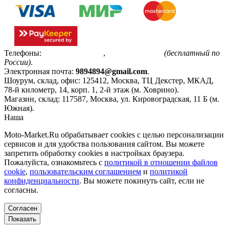
Телефоны:
+7(495)799-85-55
,
8(800)511-48-94
(бесплатный по
России)
.
Электронная почта:
9894894@gmail.com
.
Шоурум, склад, офис:
125412
,
Москва
,
ТЦ Декстер, МКАД,
78-й километр, 14, корп. 1, 2-й этаж (м. Ховрино)
.
Магазин, склад:
117587
,
Москва
,
ул. Кировоградская, 11 Б (м.
Южная)
.
Наша
Политика конфиденциальности
Moto-Market.Ru обрабатывает сookies с целью персонализации
сервисов и для удобства пользования сайтом. Вы можете
запретить обработку сookies в настройках браузера.
Пожалуйста, ознакомьтесь с
политикой в отношении файлов
cookie
,
пользовательским соглашением
и
политикой
конфиденциальности
. Вы можете покинуть сайт, если не
согласны.
Согласен
Показать