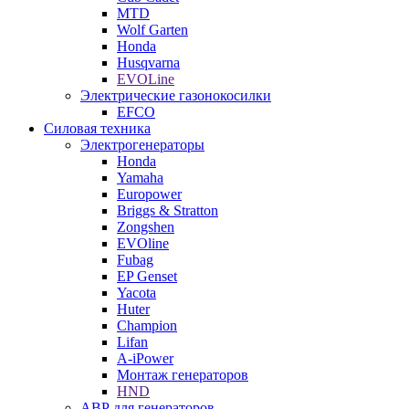
MTD
Wolf Garten
Honda
Husqvarna
EVOLine
Электрические газонокосилки
EFCO
Силовая техника
Электрогенераторы
Honda
Yamaha
Europower
Briggs & Stratton
Zongshen
EVOline
Fubag
EP Genset
Yacota
Huter
Champion
Lifan
A-iPower
Монтаж генераторов
HND
АВР для генераторов