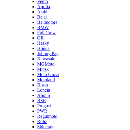
Vento
Aprilia
Ataki
Bajaj
Baltmotors
BMW
Full Crew
GR
Hasky
Honda
Johnny Pag
Kawasaki
MGMoto
Minsk
Moto Guzzi
Motoland
Bison
Loncin
Apollo
BSE
Progasi
PWR
Regulmoto
Roliz
Shineray