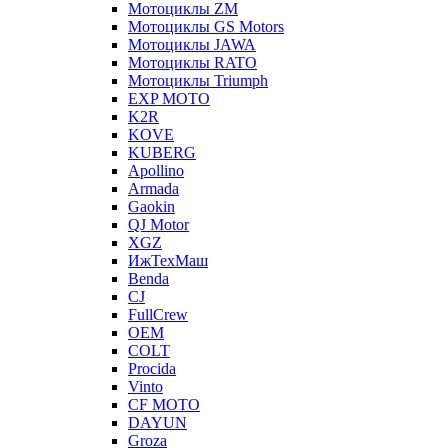
Мотоциклы ZM
Мотоциклы GS Motors
Мотоциклы JAWA
Мотоциклы RATO
Мотоциклы Triumph
EXP MOTO
K2R
KOVE
KUBERG
Apollino
Armada
Gaokin
QJ Motor
XGZ
ИжТехМаш
Benda
CJ
FullCrew
OEM
COLT
Procida
Vinto
CF MOTO
DAYUN
Groza