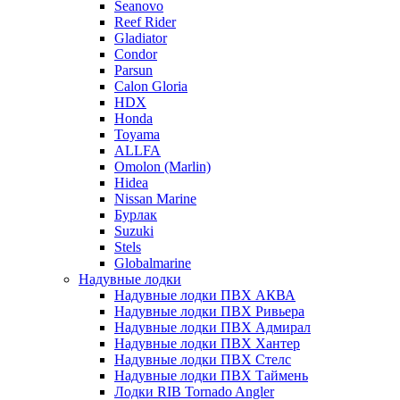
Seanovo
Reef Rider
Gladiator
Condor
Parsun
Calon Gloria
HDX
Honda
Toyama
ALLFA
Omolon (Marlin)
Hidea
Nissan Marine
Бурлак
Suzuki
Stels
Globalmarine
Надувные лодки
Надувные лодки ПВХ АКВА
Надувные лодки ПВХ Ривьера
Надувные лодки ПВХ Адмирал
Надувные лодки ПВХ Хантер
Надувные лодки ПВХ Стелс
Надувные лодки ПВХ Таймень
Лодки RIB Tornado Angler