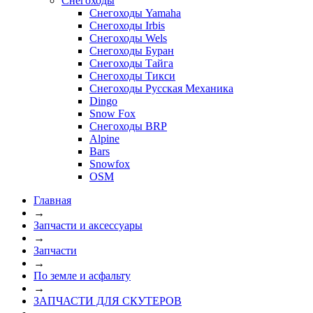
Снегоходы
Снегоходы Yamaha
Снегоходы Irbis
Снегоходы Wels
Снегоходы Буран
Снегоходы Тайга
Снегоходы Тикси
Снегоходы Русская Механика
Dingo
Snow Fox
Снегоходы BRP
Alpine
Bars
Snowfox
OSM
Главная
→
Запчасти и аксессуары
→
Запчасти
→
По земле и асфальту
→
ЗАПЧАСТИ ДЛЯ СКУТЕРОВ