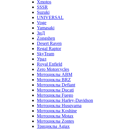
Xmotos
SSSR
Suzuki
UNIVERSAL
Voge
Yamasaki
ЗиД
Zongshen
Desert Raven
Regal Raptor
SkyTeam
Урал
Royal Enfield
Zero Motorcycles
Мотоциклы ABM
Мотоциклы BRZ
Мотоциклы Defiant
Мотоциклы Ducati
Мотоциклы Fuego
Мотоциклы Harley-Davidson
Мотоциклы Husqvarna
Мотоциклы Koshine
Мотоциклы Motax
Мотоциклы Zontes
Трициклы Agiax