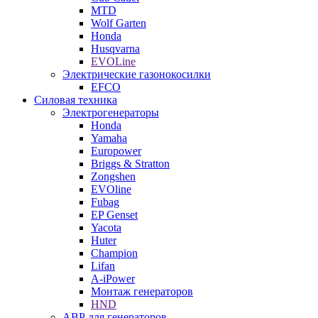
MTD
Wolf Garten
Honda
Husqvarna
EVOLine
Электрические газонокосилки
EFCO
Силовая техника
Электрогенераторы
Honda
Yamaha
Europower
Briggs & Stratton
Zongshen
EVOline
Fubag
EP Genset
Yacota
Huter
Champion
Lifan
A-iPower
Монтаж генераторов
HND
АВР для генераторов