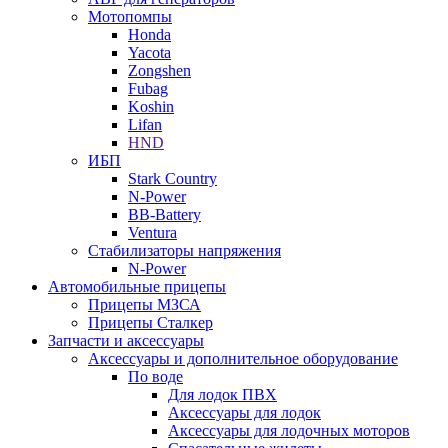
Мотопомпы
Honda
Yacota
Zongshen
Fubag
Koshin
Lifan
HND
ИБП
Stark Country
N-Power
BB-Battery
Ventura
Стабилизаторы напряжения
N-Power
Автомобильные прицепы
Прицепы МЗСА
Прицепы Сталкер
Запчасти и аксессуары
Аксессуары и дополнительное оборудование
По воде
Для лодок ПВХ
Аксессуары для лодок
Аксессуары для лодочных моторов