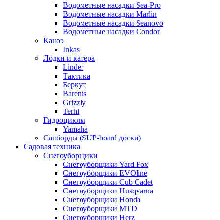
Водометные насадки Sea-Pro
Водометные насадки Marlin
Водометные насадки Seanovo
Водометные насадки Condor
Каноэ
Inkas
Лодки и катера
Linder
Тактика
Беркут
Barents
Grizzly
Terhi
Гидроциклы
Yamaha
Сапборды (SUP-board доски)
Садовая техника
Снегоуборщики
Снегоуборщики Yard Fox
Снегоуборщики EVOline
Снегоуборщики Cub Cadet
Снегоуборщики Husqvarna
Снегоуборщики Honda
Снегоуборщики MTD
Снегоуборщики Herz