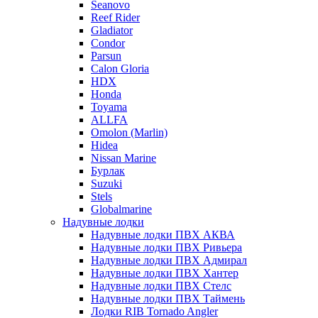
Seanovo
Reef Rider
Gladiator
Condor
Parsun
Calon Gloria
HDX
Honda
Toyama
ALLFA
Omolon (Marlin)
Hidea
Nissan Marine
Бурлак
Suzuki
Stels
Globalmarine
Надувные лодки
Надувные лодки ПВХ АКВА
Надувные лодки ПВХ Ривьера
Надувные лодки ПВХ Адмирал
Надувные лодки ПВХ Хантер
Надувные лодки ПВХ Стелс
Надувные лодки ПВХ Таймень
Лодки RIB Tornado Angler