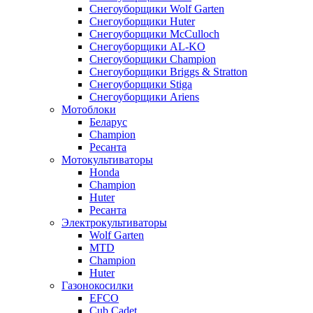
Снегоуборщики Wolf Garten
Снегоуборщики Huter
Снегоуборщики McCulloch
Снегоуборщики AL-KO
Снегоуборщики Champion
Снегоуборщики Briggs & Stratton
Снегоуборщики Stiga
Снегоуборщики Ariens
Мотоблоки
Беларус
Champion
Ресанта
Мотокультиваторы
Honda
Champion
Huter
Ресанта
Электрокультиваторы
Wolf Garten
MTD
Champion
Huter
Газонокосилки
EFCO
Cub Cadet