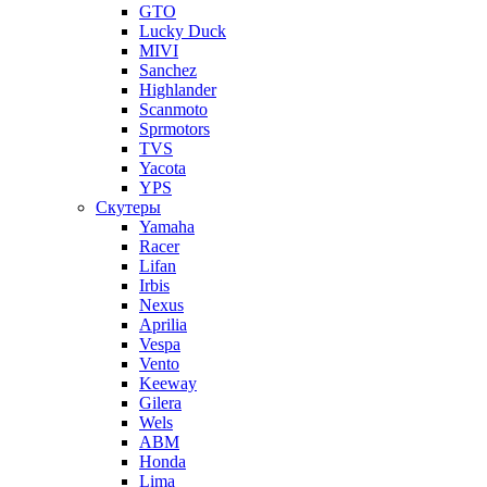
GTO
Lucky Duck
MIVI
Sanchez
Highlander
Scanmoto
Sprmotors
TVS
Yacota
YPS
Скутеры
Yamaha
Racer
Lifan
Irbis
Nexus
Aprilia
Vespa
Vento
Keeway
Gilera
Wels
ABM
Honda
Lima