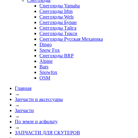
Снегоходы
Снегоходы Yamaha
Снегоходы Irbis
Снегоходы Wels
Снегоходы Буран
Снегоходы Тайга
Снегоходы Тикси
Снегоходы Русская Механика
Dingo
Snow Fox
Снегоходы BRP
Alpine
Bars
Snowfox
OSM
Главная
→
Запчасти и аксессуары
→
Запчасти
→
По земле и асфальту
→
ЗАПЧАСТИ ДЛЯ СКУТЕРОВ