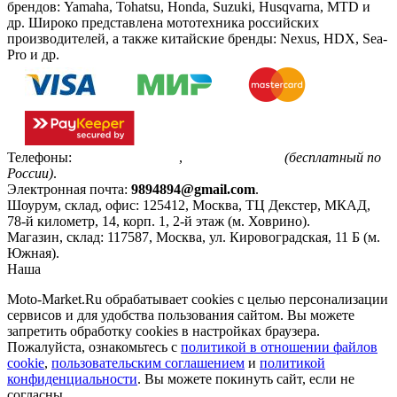
брендов: Yamaha, Tohatsu, Honda, Suzuki, Husqvarna, MTD и
др. Широко представлена мототехника российских
производителей, а также китайские бренды: Nexus, HDX, Sea-
Pro и др.
Телефоны:
+7(495)799-85-55
,
8(800)511-48-94
(бесплатный по
России)
.
Электронная почта:
9894894@gmail.com
.
Шоурум, склад, офис:
125412
,
Москва
,
ТЦ Декстер, МКАД,
78-й километр, 14, корп. 1, 2-й этаж (м. Ховрино)
.
Магазин, склад:
117587
,
Москва
,
ул. Кировоградская, 11 Б (м.
Южная)
.
Наша
Политика конфиденциальности
Moto-Market.Ru обрабатывает сookies с целью персонализации
сервисов и для удобства пользования сайтом. Вы можете
запретить обработку сookies в настройках браузера.
Пожалуйста, ознакомьтесь с
политикой в отношении файлов
cookie
,
пользовательским соглашением
и
политикой
конфиденциальности
. Вы можете покинуть сайт, если не
согласны.