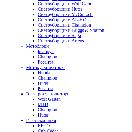
Снегоуборщики Wolf Garten
Снегоуборщики Huter
Снегоуборщики McCulloch
Снегоуборщики AL-KO
Снегоуборщики Champion
Снегоуборщики Briggs & Stratton
Снегоуборщики Stiga
Снегоуборщики Ariens
Мотоблоки
Беларус
Champion
Ресанта
Мотокультиваторы
Honda
Champion
Huter
Ресанта
Электрокультиваторы
Wolf Garten
MTD
Champion
Huter
Газонокосилки
EFCO
Cub Cadet