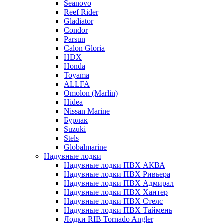
Seanovo
Reef Rider
Gladiator
Condor
Parsun
Calon Gloria
HDX
Honda
Toyama
ALLFA
Omolon (Marlin)
Hidea
Nissan Marine
Бурлак
Suzuki
Stels
Globalmarine
Надувные лодки
Надувные лодки ПВХ АКВА
Надувные лодки ПВХ Ривьера
Надувные лодки ПВХ Адмирал
Надувные лодки ПВХ Хантер
Надувные лодки ПВХ Стелс
Надувные лодки ПВХ Таймень
Лодки RIB Tornado Angler