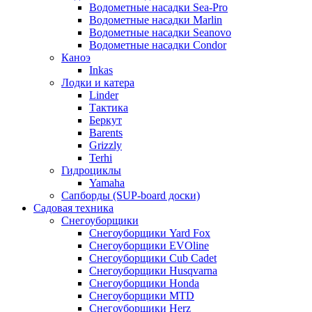
Водометные насадки Sea-Pro
Водометные насадки Marlin
Водометные насадки Seanovo
Водометные насадки Condor
Каноэ
Inkas
Лодки и катера
Linder
Тактика
Беркут
Barents
Grizzly
Terhi
Гидроциклы
Yamaha
Сапборды (SUP-board доски)
Садовая техника
Снегоуборщики
Снегоуборщики Yard Fox
Снегоуборщики EVOline
Снегоуборщики Cub Cadet
Снегоуборщики Husqvarna
Снегоуборщики Honda
Снегоуборщики MTD
Снегоуборщики Herz