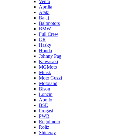
Vento
Aprilia
Ataki
Bajaj
Baltmotors
BMW
Full Crew
GR
Hasky
Honda
Johnny Pag
Kawasaki
MGMoto
Minsk
Moto Guzzi
Motoland
Bison
Loncin
Apollo
BSE
Progasi
PWR
Regulmoto
Roliz
Shineray