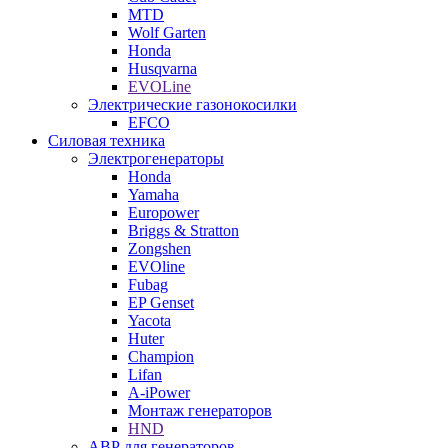
MTD
Wolf Garten
Honda
Husqvarna
EVOLine
Электрические газонокосилки
EFCO
Силовая техника
Электрогенераторы
Honda
Yamaha
Europower
Briggs & Stratton
Zongshen
EVOline
Fubag
EP Genset
Yacota
Huter
Champion
Lifan
A-iPower
Монтаж генераторов
HND
АВР для генераторов