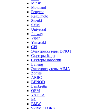
Minsk
Motoland
Peugeot
Regulmoto
Suzuki
SYM
Universal
Jonway
Viper
Yamasaki
CPI
Электроскутеры E-NOT
Скутеры Italjet
Скутеры Innocenti
Lvneng
Электроскутеры AIMA
Zontes
ARIIC
BENOD
Lambretta
OEM
YADEA
BC
BMW
SPRMOTORS