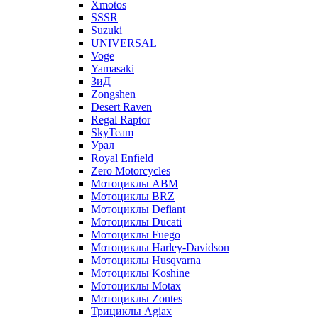
Xmotos
SSSR
Suzuki
UNIVERSAL
Voge
Yamasaki
ЗиД
Zongshen
Desert Raven
Regal Raptor
SkyTeam
Урал
Royal Enfield
Zero Motorcycles
Мотоциклы ABM
Мотоциклы BRZ
Мотоциклы Defiant
Мотоциклы Ducati
Мотоциклы Fuego
Мотоциклы Harley-Davidson
Мотоциклы Husqvarna
Мотоциклы Koshine
Мотоциклы Motax
Мотоциклы Zontes
Трициклы Agiax