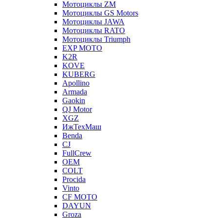
Мотоциклы ZM
Мотоциклы GS Motors
Мотоциклы JAWA
Мотоциклы RATO
Мотоциклы Triumph
EXP MOTO
K2R
KOVE
KUBERG
Apollino
Armada
Gaokin
QJ Motor
XGZ
ИжТехМаш
Benda
CJ
FullCrew
OEM
COLT
Procida
Vinto
CF MOTO
DAYUN
Groza