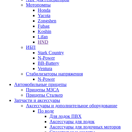
Мотопомпы
Honda
Yacota
Zongshen
Fubag
Koshin
Lifan
HND
ИБП
Stark Country
N-Power
BB-Battery
Ventura
Стабилизаторы напряжения
N-Power
Автомобильные прицепы
Прицепы МЗСА
Прицепы Сталкер
Запчасти и аксессуары
Аксессуары и дополнительное оборудование
По воде
Для лодок ПВХ
Аксессуары для лодок
Аксессуары для лодочных моторов