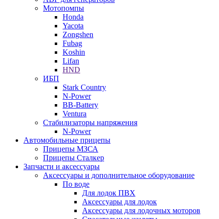
Мотопомпы
Honda
Yacota
Zongshen
Fubag
Koshin
Lifan
HND
ИБП
Stark Country
N-Power
BB-Battery
Ventura
Стабилизаторы напряжения
N-Power
Автомобильные прицепы
Прицепы МЗСА
Прицепы Сталкер
Запчасти и аксессуары
Аксессуары и дополнительное оборудование
По воде
Для лодок ПВХ
Аксессуары для лодок
Аксессуары для лодочных моторов