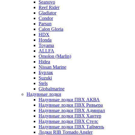
Seanovo
Reef Rider
Gladiator
Condor
Parsun
Calon Gloria
HDX
Honda
Toyama
ALLFA
Omolon (Marlin)
Hidea
Nissan Marine
Бурлак
Suzuki
Stels
Globalmarine
Надувные лодки
Надувные лодки ПВХ АКВА
Надувные лодки ПВХ Ривьера
Надувные лодки ПВХ Адмирал
Надувные лодки ПВХ Хантер
Надувные лодки ПВХ Стелс
Надувные лодки ПВХ Таймень
Лодки RIB Tornado Angler