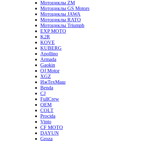
Мотоциклы ZM
Мотоциклы GS Motors
Мотоциклы JAWA
Мотоциклы RATO
Мотоциклы Triumph
EXP MOTO
K2R
KOVE
KUBERG
Apollino
Armada
Gaokin
QJ Motor
XGZ
ИжТехМаш
Benda
CJ
FullCrew
OEM
COLT
Procida
Vinto
CF MOTO
DAYUN
Groza