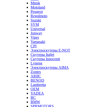
Minsk
Motoland
Peugeot
Regulmoto
Suzuki
SYM
Universal
Jonway
Viper
Yamasaki
CPI
Электроскутеры E-NOT
Скутеры Italjet
Скутеры Innocenti
Lvneng
Электроскутеры AIMA
Zontes
ARIIC
BENOD
Lambretta
OEM
YADEA
BC
BMW
SPRMOTORS