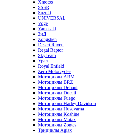
Xmotos
SSSR
Suzuki
UNIVERSAL
Voge
Yamasaki
ЗиД
Zongshen
Desert Raven
Regal Raptor
SkyTeam
Урал
Royal Enfield
Zero Motorcycles
Мотоциклы ABM
Мотоциклы BRZ
Мотоциклы Defiant
Мотоциклы Ducati
Мотоциклы Fuego
Мотоциклы Harley-Davidson
Мотоциклы Husqvarna
Мотоциклы Koshine
Мотоциклы Motax
Мотоциклы Zontes
Трициклы Agiax