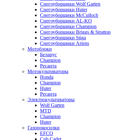
Снегоуборщики Wolf Garten
Снегоуборщики Huter
Снегоуборщики McCulloch
Снегоуборщики AL-KO
Снегоуборщики Champion
Снегоуборщики Briggs & Stratton
Снегоуборщики Stiga
Снегоуборщики Ariens
Мотоблоки
Беларус
Champion
Ресанта
Мотокультиваторы
Honda
Champion
Huter
Ресанта
Электрокультиваторы
Wolf Garten
MTD
Champion
Huter
Газонокосилки
EFCO
Cub Cadet