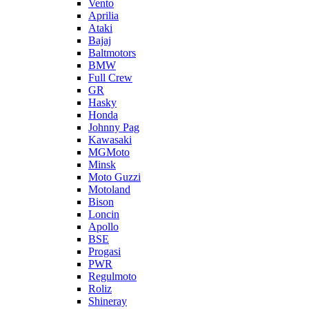
Vento
Aprilia
Ataki
Bajaj
Baltmotors
BMW
Full Crew
GR
Hasky
Honda
Johnny Pag
Kawasaki
MGMoto
Minsk
Moto Guzzi
Motoland
Bison
Loncin
Apollo
BSE
Progasi
PWR
Regulmoto
Roliz
Shineray