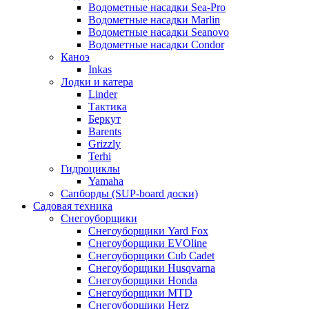
Водометные насадки Sea-Pro
Водометные насадки Marlin
Водометные насадки Seanovo
Водометные насадки Condor
Каноэ
Inkas
Лодки и катера
Linder
Тактика
Беркут
Barents
Grizzly
Terhi
Гидроциклы
Yamaha
Сапборды (SUP-board доски)
Садовая техника
Снегоуборщики
Снегоуборщики Yard Fox
Снегоуборщики EVOline
Снегоуборщики Cub Cadet
Снегоуборщики Husqvarna
Снегоуборщики Honda
Снегоуборщики MTD
Снегоуборщики Herz