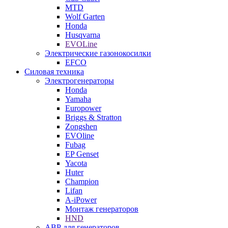
MTD
Wolf Garten
Honda
Husqvarna
EVOLine
Электрические газонокосилки
EFCO
Силовая техника
Электрогенераторы
Honda
Yamaha
Europower
Briggs & Stratton
Zongshen
EVOline
Fubag
EP Genset
Yacota
Huter
Champion
Lifan
A-iPower
Монтаж генераторов
HND
АВР для генераторов