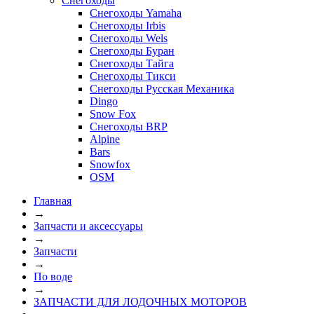
Снегоходы
Снегоходы Yamaha
Снегоходы Irbis
Снегоходы Wels
Снегоходы Буран
Снегоходы Тайга
Снегоходы Тикси
Снегоходы Русская Механика
Dingo
Snow Fox
Снегоходы BRP
Alpine
Bars
Snowfox
OSM
Главная
→
Запчасти и аксессуары
→
Запчасти
→
По воде
→
ЗАПЧАСТИ ДЛЯ ЛОДОЧНЫХ МОТОРОВ