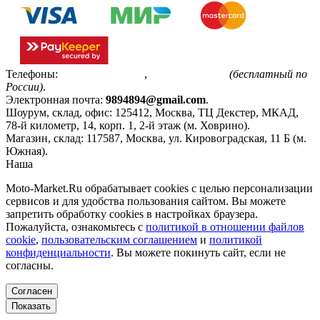
Телефоны:
+7(495)799-85-55
,
8(800)511-48-94
(бесплатный по
России)
.
Электронная почта:
9894894@gmail.com
.
Шоурум, склад, офис:
125412
,
Москва
,
ТЦ Декстер, МКАД,
78-й километр, 14, корп. 1, 2-й этаж (м. Ховрино)
.
Магазин, склад:
117587
,
Москва
,
ул. Кировоградская, 11 Б (м.
Южная)
.
Наша
Политика конфиденциальности
Moto-Market.Ru обрабатывает сookies с целью персонализации
сервисов и для удобства пользования сайтом. Вы можете
запретить обработку сookies в настройках браузера.
Пожалуйста, ознакомьтесь с
политикой в отношении файлов
cookie
,
пользовательским соглашением
и
политикой
конфиденциальности
. Вы можете покинуть сайт, если не
согласны.
Согласен
Показать