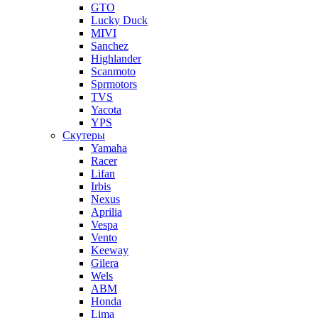
GTO
Lucky Duck
MIVI
Sanchez
Highlander
Scanmoto
Sprmotors
TVS
Yacota
YPS
Скутеры
Yamaha
Racer
Lifan
Irbis
Nexus
Aprilia
Vespa
Vento
Keeway
Gilera
Wels
ABM
Honda
Lima