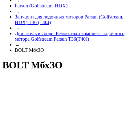
→
Parsun (Golfstream, HDX)
→
Запчасти для лодочных моторов Parsun (Golfstream,
HDX) T36 (T40J)
→
Двигатель в сборе. Ремонтный комплект лодочного
мотора Golfstream Parsun T36(T40J)
→
BOLT МбхЗО
BOLT МбхЗО